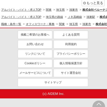
オフィスワーク・事務
もっと見る
コールセンター
データ入力・オペレーター
アルバイト・バイト・求人TOP
関東
埼玉県
鴻巣市
株式会社ベルーナ
アルバイト・バイト・求人TOP
埼玉県の路線
ＪＲ高崎線
鴻巣駅
株式
同じ特徴から求人を探す
職種・条件一覧
オフィスワーク・事務
関東
埼玉県
鴻巣市
株式会社
未経験歓迎
ミドル（40代～）活躍中
服装自由
上場企業・上場企業のグループ会
掲載ご希望のお客様へ
よくある質問
社
扶養内勤務OK
お問い合わせ
交通費支給
利用規約
社会保険あり
社員登用あり
リンクについて
プライバシーポリシー
Cookieポリシー
個人情報保護方針
メールサービスについて
サイト運営会社
サイトマップ
(c) AIDEM Inc.