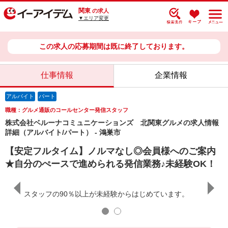
関東
の求人
▼エリア変更
この求人の応募期間は既に終了しております。
仕事情報
企業情報
アルバイト
パート
職種：グルメ通販のコールセンター発信スタッフ
株式会社ベルーナコミュニケーションズ 北関東グルメの求人情報
詳細（アルバイト/パート） - 鴻巣市
【安定フルタイム】ノルマなし◎会員様へのご案内
★自分のぺースで進められる発信業務♪未経験OK！
ネイル
スタッフの90％以上が未経験からはじめています。
オシャ