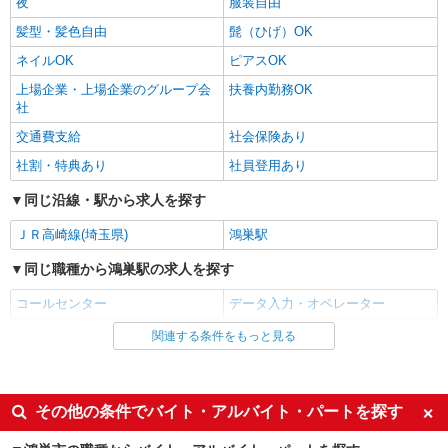
夜
服装自由
髪型・髪色自由
髭（ひげ）OK
ネイルOK
ピアスOK
上場企業・上場企業のグループ会
扶養内勤務OK
社
交通費支給
社会保険あり
社割・特典あり
社員登用あり
同じ沿線・駅から求人を探す
ＪＲ高崎線(埼玉県)
鴻巣駅
同じ職種から鴻巣駅の求人を探す
コールセンター
データ入力・オペレーター
関連する条件をもっと見る
同じ雇用形態から鴻巣駅の求人を探す
アルバイト
パート
同じ特徴から鴻巣駅の求人を探す
その他の条件でバイト・アルバイト・パートを探す
履歴書不要
未経験歓迎