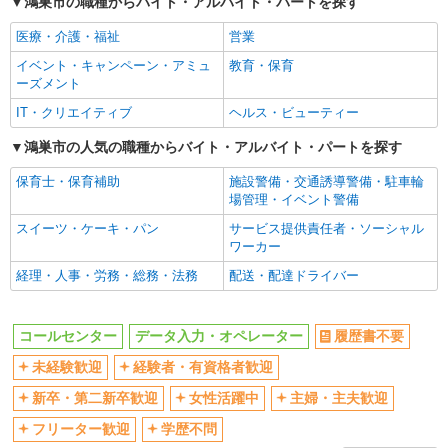
鴻巣市の職種からバイト・アルバイト・パートを探す
経験者・有資格者歓迎
新卒・第二新卒歓迎
医療・介護・福祉
営業
女性活躍中
主婦・主夫歓迎
イベント・キャンペーン・アミュ
教育・保育
フリーター歓迎
学歴不問
ーズメント
ブランクOK
ミドル（40代～）活躍中
IT・クリエイティブ
ヘルス・ビューティー
エルダー（50代～）活躍中
時間固定シフト制
鴻巣市の人気の職種からバイト・アルバイト・パートを探す
フルタイム歓迎
朝
保育士・保育補助
施設警備・交通誘導警備・駐車輪
昼
夕方
場管理・イベント警備
夜
服装自由
スイーツ・ケーキ・パン
サービス提供責任者・ソーシャル
ワーカー
髪型・髪色自由
髭（ひげ）OK
経理・人事・労務・総務・法務
配送・配達ドライバー
ネイルOK
ピアスOK
上場企業・上場企業のグループ会
扶養内勤務OK
社
コールセンター
データ入力・オペレーター
履歴書不要
交通費支給
社会保険あり
未経験歓迎
経験者・有資格者歓迎
社割・特典あり
社員登用あり
新卒・第二新卒歓迎
女性活躍中
主婦・主夫歓迎
同じ職種から求人を探す
フリーター歓迎
学歴不問