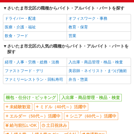
エルダー（50代～）活躍中
シニア（60代～）活躍中
さいたま市北区の職種からバイト・アルバイト・パートを探す
給与前払いOK
土日祝休み
ドライバー・配達
オフィスワーク・事務
上場企業・上場企業のグループ会
車通勤OK
社
医療・介護・福祉
教育・保育
バイク通勤OK
交通費支給
飲食・フード
営業
社会保険あり
さいたま市北区の人気の職種からバイト・アルバイト・パートを
探す
同じ職種から求人を探す
経理・人事・労務・総務・法務
入出庫・商品管理・検品・検査
軽作業・製造・物流
ファストフード・デリ
美容師・ネイリスト・まつげ施術
梱包・仕分け・ピッキング
入出庫・商品管理・検品・検査
ファミリーレストラン・回転寿司
弁当・惣菜
同じ特徴から求人を探す
未経験歓迎
ミドル（40代～）活躍中
梱包・仕分け・ピッキング
入出庫・商品管理・検品・検査
土日祝休み
上場企業・上場企業のグループ会
未経験歓迎
ミドル（40代～）活躍中
社
車通勤OK
エルダー（50代～）活躍中
交通費支給
シニア（60代～）活躍中
社会保険あり
給与前払いOK
土日祝休み