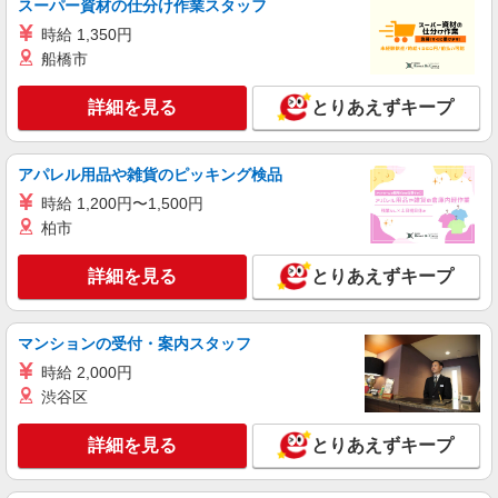
スーパー資材の仕分け作業スタッフ
株式会社綜合キャリアオプション（1314VJ0805G20★55-S-T3）
フイルム製品の目視検査・梱包・運搬/日払い
時給 1,350円
OK
船橋市
時給1,600円 交通費：既定支給
詳細を見る
とりあえずキープ
埼玉県さいたま市北区
詳細を見る
キープ
アパレル用品や雑貨のピッキング検品
時給 1,200円〜1,500円
派遣社員
柏市
株式会社ウィズ
荷下ろし＆検品など軽作業
詳細を見る
とりあえずキープ
時給1500円 ★月収例：時給1500円×実働8時
間×21日＝252,000円
埼玉県さいたま市北区
マンションの受付・案内スタッフ
時給 2,000円
詳細を見る
キープ
渋谷区
派遣社員
詳細を見る
とりあえずキープ
株式会社ユース.GF 大宮支店/g02_0407
鋳物製品の検査スタッフ