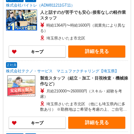
株式会社バイトレ（ADM811211GT11）
人と話すのが苦手でも安心♪接客なしの軽作業
スタッフ
時給1364円〜時給1600円（就業先により異な
る）
埼玉県さいたま市北区
詳細を見る
キープ
正社員
株式会社テクノ・サービス マニュファクチャリング【埼玉県】
製造スタッフ（組立・加工・目視検査・機械操
作など）
月給210000〜260000円（スキル・経験を考
慮）
埼玉県さいたま市北区 （他にも埼玉県内に多
数あり） ※勤務地はご希望を考慮の上、ご自宅を
中心に通勤時間120分圏内のエリアとなります。
（転勤なし）
詳細を見る
キープ