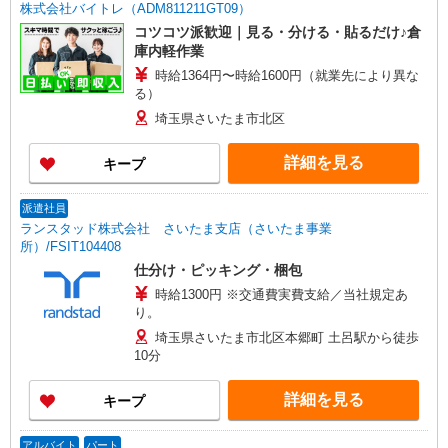
株式会社バイトレ（ADM811211GT09）
コツコツ派歓迎｜見る・分ける・貼るだけ♪倉
庫内軽作業
時給1364円〜時給1600円（就業先により異な
る）
埼玉県さいたま市北区
詳細を見る
キープ
派遣社員
ランスタッド株式会社 さいたま支店（さいたま事業
所）/FSIT104408
仕分け・ピッキング・梱包
時給1300円 ※交通費実費支給／当社規定あ
り。
埼玉県さいたま市北区本郷町 土呂駅から徒歩
10分
詳細を見る
キープ
アルバイト
パート