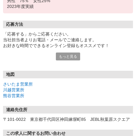
男性 75％ 女性25%
2023年度実績
応募方法
「応募する」からご応募ください。
当社担当者よりお電話・メールでご連絡します。
お好きな時間でできるオンライン登録もオススメです！
もっと見る
＜さいたま営業所＞
〒330-0845 埼玉県さいたま市大宮区仲町3-13-1 住友生命大宮第
2ビル 3F
地図
＜川越営業所＞
さいたま営業所
〒350-1123 埼玉県川越市脇田本町14-1 日本生命川越ビル 4F
川越営業所
熊谷営業所
＜熊谷営業所＞
〒360-0037 埼玉県熊谷市筑波3-4 熊谷朝日八十二ビル 7F
連絡先住所
〒101-0022 東京都千代田区神田練塀町85 JEBL秋葉原スクエア
この求人に関するお問い合わせ