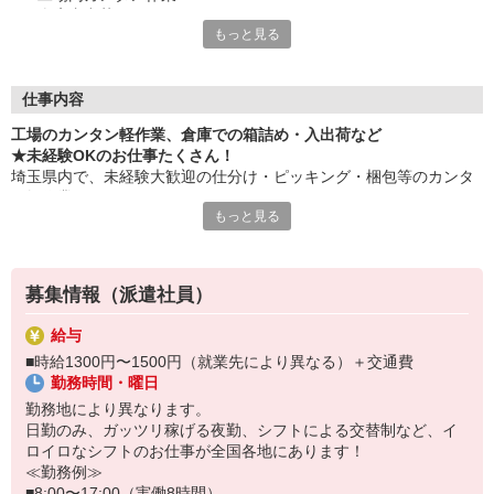
・倉庫内出荷
もっと見る
・ケア施設での配膳
・スーパーマーケットでの惣菜調理 など
≪性別問わずご活躍中！≫
仕事内容
一人ひとりのスキルや希望条件に応じてお仕事ご紹介します！
工場のカンタン軽作業、倉庫での箱詰め・入出荷など
車通勤・バイク通勤OKも多数あり！「交通費支給OK！」
★未経験OKのお仕事たくさん！
自宅から通いやすいお仕事お探しの方もぜひご登録下さい☆
埼玉県内で、未経験大歓迎の仕分け・ピッキング・梱包等のカンタ
ン軽作業あります！
★即払いサービスあり
もっと見る
勤務実績に応じて給与の一部を給料日前にお支払いOK
お気軽に当社担当までお問い合わせください。（当社規定あり）
※原則月払いでの給与支払です。
募集情報（派遣社員）
＜あんしん資格取得制度＞
就業中の方にはフォークリフト・クレーン・玉掛け・溶接の資格
給与
取得を全力サポート！講習料・受験料を全額当社負担します。
■時給1300円〜1500円（就業先により異なる）＋交通費
勤務時間・曜日
勤務地により異なります。
日勤のみ、ガッツリ稼げる夜勤、シフトによる交替制など、イ
ロイロなシフトのお仕事が全国各地にあります！
≪勤務例≫
■8:00〜17:00（実働8時間）