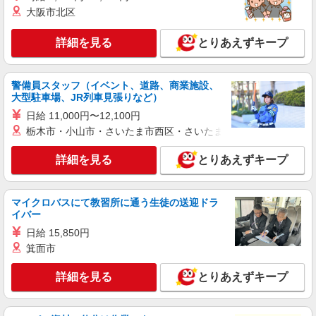
詳細を見る
大阪市北区
キープ
詳細を見る
とりあえずキープ
派遣社員
株式会社綜合キャリアオプション（1314VJ0805G20★63-N-T4）
ブレーキ部品の固さや寸法確認/日払いOK
警備員スタッフ（イベント、道路、商業施設、
時給1,600円 交通費：既定支給
大型駐車場、JR列車見張りなど）
埼玉県さいたま市北区
日給 11,000円〜12,100円
栃木市・小山市・さいたま市西区・さいたま市岩槻区・久喜市・
詳細を見る
キープ
詳細を見る
とりあえずキープ
派遣社員
株式会社綜合キャリアオプション（1314VJ0805G19★92-S-T3）
マイクロバスにて教習所に通う生徒の送迎ドラ
組立・加工・食品製造など/日払いOK
イバー
時給1,600円 交通費：既定支給
日給 15,850円
埼玉県さいたま市北区
箕面市
詳細を見る
キープ
詳細を見る
とりあえずキープ
派遣社員