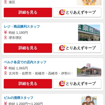
港区
時給1270円交通費全額支給
埼玉県さいたま市北区 ＊車・バイク通勤OK
詳細を見る
とりあえずキープ
詳細を見る
キープ
レジ・商品陳列スタッフ
NEW
時給 1,180円
派遣社員
株式会社テクノ・サービス/お仕事No/0828960
堺市堺区
ピッキング、加工作業
詳細を見る
とりあえずキープ
時給1250円交通費全額支給
埼玉県さいたま市北区 ＊車・バイク通勤OK
ベルク各店での店内スタッフ
詳細を見る
キープ
時給 1,065円
古河市・佐野市・前橋市・高崎市・伊勢崎市・太田市・館林市・
NEW
派遣社員
株式会社テクノ・サービス/お仕事No/0901958
詳細を見る
とりあえずキープ
入出庫・ピッキング
時給1400円交通費全額支給
ビルの清掃スタッフ
埼玉県さいたま市北区 ＊バイク通勤OK
時給 1,200円〜1,200円