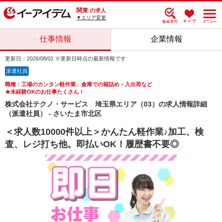
関東
の求人
▼エリア変更
仕事情報
企業情報
更新日：2026/08/01 ※更新日時点の最新情報です
派遣社員
職種：工場のカンタン軽作業、倉庫での箱詰め・入出荷など
★未経験OKのお仕事たくさん！
株式会社テクノ・サービス 埼玉県エリア（03）の求人情報詳細
（派遣社員） - さいたま市北区
＜求人数10000件以上＞かんたん軽作業♪加工、検
査、レジ打ち他。即払いOK！履歴書不要◎