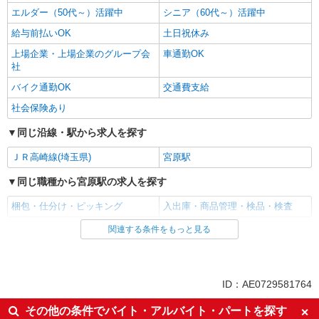
エルダー（50代～）活躍中
シニア（60代～）活躍中
給与前払いOK
土日祝休み
上場企業・上場企業のグループ会
車通勤OK
社
バイク通勤OK
交通費支給
社会保険あり
同じ沿線・駅から求人を探す
ＪＲ高崎線(埼玉県)
宮原駅
同じ職種から宮原駅の求人を探す
梱包・仕分け・ピッキング
入出庫・商品管理・検品・検査
関連する条件をもっと見る
同じ雇用形態から宮原駅の求人を探す
派遣社員
同じ特徴から宮原駅の求人を探す
ID：AE0729581764
未経験歓迎
ミドル（40代～）活躍中
その他の条件でバイト・アルバイト・パートを探す