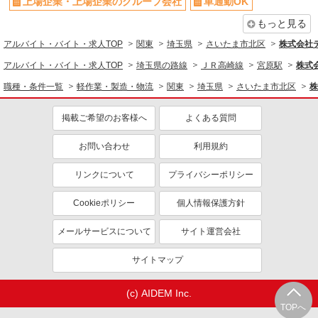
上場企業・上場企業のグループ会社
車通勤OK
もっと見る
アルバイト・バイト・求人TOP
関東
埼玉県
さいたま市北区
株式会社
アルバイト・バイト・求人TOP
埼玉県の路線
ＪＲ高崎線
宮原駅
株式
職種・条件一覧
軽作業・製造・物流
関東
埼玉県
さいたま市北区
株
掲載ご希望のお客様へ
よくある質問
お問い合わせ
利用規約
リンクについて
プライバシーポリシー
Cookieポリシー
個人情報保護方針
メールサービスについて
サイト運営会社
サイトマップ
(c) AIDEM Inc.
TOPへ