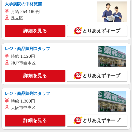
時給1400円
大学病院の中材滅菌
埼玉県さいたま市北区
月給 254,160円
足立区
詳細を見る
キープ
詳細を見る
とりあえずキープ
アルバイト
パート
くらづくり本舗 さいたま東大成店
レジ・商品陳列スタッフ
和菓子の店舗販売スタッフ
時給 1,120円
時給1,141円 ★試用期間3ヶ月有（同条件）
神戸市垂水区
くらづくり本舗 さいたま東大成店：埼玉県さ
いたま市北区東大成町1-531-1
詳細を見る
とりあえずキープ
詳細を見る
キープ
レジ・商品陳列スタッフ
時給 1,300円
大阪市中央区
詳細を見る
とりあえずキープ