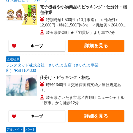
電子機器や小物商品のピッキング・仕分け・梱
包作業
特別時給1,500円（10月末迄） ＜日給例＞
12,000円（時給1,500円×8h） ＜月給例＞264,000
円（時給1,500円×8h×22日） 時給1,350円〜1,688
埼玉県伊奈町 ★「羽貫駅」より車で7分
円（通常時給） ※経験・能力等による
詳細を見る
キープ
派遣社員
ランスタッド株式会社 さいたま支店（さいたま事業
所）/FSIT104330
仕分け・ピッキング・梱包
時給1340円 ※交通費実費支給／当社規定あ
り。
埼玉県さいたま市北区吉野町 ニューシャトル
「原市」から徒歩12分
詳細を見る
キープ
アルバイト
パート