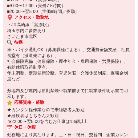
■9:00〜17:30（実働7.5時間）
■20:00〜翌5:00（実働8時間／夜勤）
アクセス・勤務地
・JR高崎線「宮原駅」
埼玉県内に多数あり
さいたま市北区
待遇
車・バイク通勤OK（募集職種による）、交通費全額支給、社員
食堂有（派遣先による）、
社会保険完備（健康保険・厚生年金・雇用保険・労災保険）、
有給休暇取得制度有、
年末調整、定期健康診断、育児休暇・介護休業制度、退職金制
度など
敷地内及び屋内は原則禁煙※就業前までに就業条件明示書で明
示します。
応募資格・経験
★カンタン軽作業なので未経験者大歓迎
★経験者はもちろん大歓迎
※22:00〜翌5:00を含むお仕事は18歳以上
休日・休暇
勤務地により異なります。土・日・祝日、交替制、企業カレン