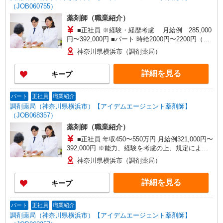
（JOB060755）
薬剤師（職業紹介）
■正社員 ※経験・経歴考慮 月給例 285,000
円〜392,000円 ■パート 時給2000円〜2200円（経
験・経歴等を考慮） 週30時間以上出来る方歓迎
神奈川県横浜市（調剤薬局）
（平日のみ・午前のみは不可）
詳細を見る
キープ
パート
正社員
職業紹介
調剤薬局（神奈川県横浜市）【アイデムエージェント薬剤師】
（JOB068357）
薬剤師（職業紹介）
■正社員 年収450〜550万円 月給例321,000円〜
392,000円 ※能力、経験を考慮の上、規定により
決定します。 ※若手歓迎、34歳迄の調剤経験者 ■
神奈川県横浜市（調剤薬局）
パート 時給2000円以上、週30時間以上・土曜も
出来る方 ※若手歓迎、39歳迄の調剤経験者
詳細を見る
キープ
パート
正社員
職業紹介
調剤薬局（神奈川県横浜市）【アイデムエージェント薬剤師】