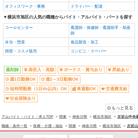
オフィスワーク・事務
ドライバー・配達
横浜市旭区の人気の職種からバイト・アルバイト・パートを探す
コールセンター
看護師・保健師・看護助手・助産
師
弁当・惣菜
食品製造・加工
雑貨・コスメ販売
コンビニ・スーパー
薬剤師
高収入・高額
ボーナス・賞与あり
昇給あり
週1日勤務OK
週2～3日勤務OK
短時間勤務（1日4h以内）OK
車通勤OK
交通費支給
社会保険あり
もっと見る
アルバイト・バイト・求人TOP
関東
神奈川県
横浜市旭区
左近山中央
職種・条件一覧
医療・介護・福祉
関東
神奈川県
横浜市旭区
左近山