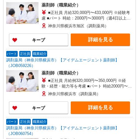
薬剤師（職業紹介）
■正社員 月給320,000円〜433,000円 ※経験考
慮 ■パート 時給：2000円〜3000円（週4日以上出
来る方）
神奈川県横浜市旭区（調剤薬局）
詳細を見る
キープ
パート
正社員
職業紹介
調剤薬局（神奈川県横浜市）【アイデムエージェント薬剤師】
（JOB059226）
薬剤師（職業紹介）
■正社員 月給例320,000円〜350,000円 ※経
験・経歴・能力等を考慮 ■パート 時給2000円〜
2300円 ※週3日以上出来る方、ラストまで可能
神奈川県横浜市（調剤薬局）
な方で時間応相談
詳細を見る
キープ
パート
正社員
職業紹介
調剤薬局（神奈川県横浜市）【アイデムエージェント薬剤師】
（JOB060754）