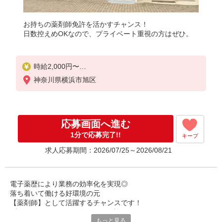
お持ちの薬剤師免許を活かすチャンス！
日数控えめOKなので、プライベート重視の方はぜひ。
時給2,000円〜
※経験を考慮
神奈川県横浜市旭区
応募画面へ進む
1分で応募完了!!
キープ
求人応募期間：2026/07/25～2026/08/21
電子薬歴により業務の効率化を実現◎
落ち着いて働ける好環境の元
【薬剤師】として活躍するチャンスです！
ブランク明けからのスタートも歓迎します。
もっと見る
現在、主婦を中心に女性スタッフが多数在籍中。