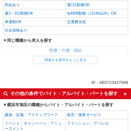
昇給あり
週1日勤務OK
週2～3日勤務OK
短時間勤務（1日4h以内）OK
車通勤OK
交通費支給
社会保険あり
同じ職種から求人を探す
医療・介護・福祉
薬剤師
関連する条件をもっと見る
同じ特徴から求人を探す
ボーナス・賞与あり
週1日勤務OK
ID：AE0723427948
週2～3日勤務OK
短時間勤務（1日4h以内）OK
その他の条件でバイト・アルバイト・パートを探す
車通勤OK
交通費支給
横浜市旭区の職種からバイト・アルバイト・パートを探す
社会保険あり
建築・設備・アクティブワーク
販売・接客サービス
イベント・キャンペーン・アミュ
ファッション・アパレル
ーズメント