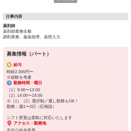
あなたもこのメンバーと共に頑張ってみませんか？
「私生活に無理なく組み込めるシフトがいい」
仕事内容
そうお考えのあなたは必見です。
薬剤師
勤務は週1日〜3日と控えめでOK！
薬剤師業務全般
午前・午後のどちらか、または通し勤務から選べます。
調剤業務、服薬指導、薬歴入力
扶養内勤務も可能ですので、まずは気軽にご相談を。
募集情報（パート）
給与
時給2,000円〜
※経験を考慮
勤務時間・曜日
［1］9:00〜13:00
［2］14:00〜18:00
※［1］［2］選択制／通し勤務もOK！
勤務：週1〜3日（応相談）
シフト変更は柔軟に対応いたします
アクセス・勤務地
左近山中央薬局