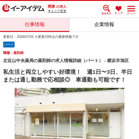
関東
の求人
▼エリア変更
仕事情報
企業情報
更新日：2026/07/25 ※更新日時点の最新情報です
パート
職種：薬剤師
左近山中央薬局の薬剤師の求人情報詳細（パート） - 横浜市旭区
私生活と両立しやすい好環境！ 週1日〜3日、半日
または通し勤務で応相談◎ 車通勤も可能です！