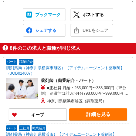
ブックマーク
ポストする
シェアする
URLをシェア
8
件のこの求人と職種が同じ求人
パート
職業紹介
調剤薬局（神奈川県横浜市旭区）【アイデムエージェント薬剤師】
（JOB014807）
薬剤師（職業紹介・パート）
■正社員 月給：266,000円〜333,000円（15分
割） ※賞与は計3か月分798,000円〜999,000円 ※
経験等を考慮の上、面接にて決定します。 ■パー
神奈川県横浜市旭区（調剤薬局）
ト 時給：2000円以上 ※経験考慮します
詳細を見る
キープ
パート
正社員
職業紹介
調剤薬局（神奈川県横浜市）【アイデムエージェント薬剤師】