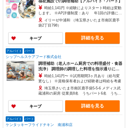
福祉施設での調理補助【アルバイト・パート】
時給1,141円 ※経験によりスタート時給は変動
します。 ※AP評価制度：あり 年1回の評価によ
り時給を見直します。 ※アルバイト賞与（寸
イリーゼ中浦和 （埼玉県さいたま市南区鹿手
志）：あり 年2回。勤続年数により金額UP。
袋2丁目798）
詳細を見る
キープ
アルバイト
パート
シップヘルスケアフード株式会社
調理補助（老人ホーム厨房での料理盛付・食器
洗浄） 調理師の調理した料理を指示通りに料
理盛付・食器洗浄するカンタン作業です。 未
時給1,141円〜 ※試用期間3ヶ月あり（給与変
経験者も大歓迎！！
更なし） ※資格保有者および経験者は時給を考慮
埼玉県さいたま市南区鹿手袋5-5-6 メディス武
蔵浦和の厨房 従業員8名 うちパート6名 うち男
性2名
詳細を見る
キープ
アルバイト
パート
ケンタッキーフライドチキン 南浦和店