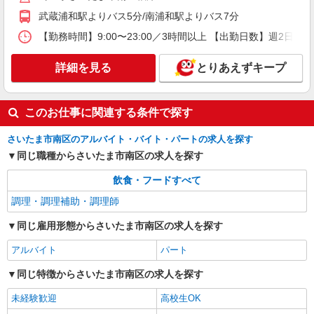
高校生時給1,150円 ※早朝手当（5:00〜9:00）時給
武蔵浦和駅よりバス5分/南浦和駅よりバス7分
＋150円
埼玉県さいたま市南区南浦和二丁目38番1号
【勤務時間】9:00〜23:00／3時間以上 【出勤日数】週2
北原ビル1階
詳細を見る
とりあえずキープ
詳細を見る
キープ
アルバイト
パート
このお仕事に関連する条件で探す
すき家 17号さいたま辻店
すき家の店舗スタッフ（接客・調理・清掃な
さいたま市南区のアルバイト・バイト・パートの求人を探す
ど）
同じ職種からさいたま市南区の求人を探す
時給1,200円 ※22:00〜翌5:00：時給1,500円 ※
高校生時給1,150円 ※早朝手当（5:00〜9:00）時給
飲食・フードすべて
＋150円
埼玉県さいたま市南区辻3-2-28
調理・調理補助・調理師
詳細を見る
キープ
同じ雇用形態からさいたま市南区の求人を探す
アルバイト
パート
アルバイト
パート
なか卯 武蔵浦和駅前店
同じ特徴からさいたま市南区の求人を探す
接客・調理スタッフ（簡単な接客・調理・清
未経験歓迎
高校生OK
掃・など）