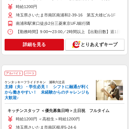
時給1,200円以上 試用期間中 時給1,200円以上
(試用期間2ヶ月) 残業が発生した場合、残業代を1
時給1200円
分単位で別途支給します。
グランダ武蔵浦和 （埼玉県さいたま市南区白
埼玉県さいたま市南区南浦和2-39-16 第五大雄ビル1F
幡6-10-15 グランダ武蔵浦和内）
南浦和駅東口徒歩2分三菱東京UFJ銀行隣
詳細を見る
キープ
【勤務時間】9:00〜23:00／2時間以上 【出勤日数】週1
アルバイト
詳細を見る
パート
とりあえずキープ
なか卯 武蔵浦和駅前店
接客・調理スタッフ（簡単な接客・調理・清
掃・など）
時給1475円
アルバイト
パート
埼玉県さいたま市南区別所7丁目6番7号
ケンタッキーフライドチキン 浦和六辻店
主婦（夫）・学生必見！ シフトに融通が利く
詳細を見る
キープ
から働きやすい！ 未経験からのチャレンジも
大歓迎♪
アルバイト
パート
すき家 南浦和駅東口店
キッチンスタッフ ＜優先募集日時＞土日祝 フルタイム
すき家の店舗スタッフ（接客・調理・清掃な
時給1200円 ＜高校生＞時給1200円
ど）
埼玉県さいたま市南区根岸5-24-6
時給1,200円 ※22:00〜翌5:00：時給1,500円 ※