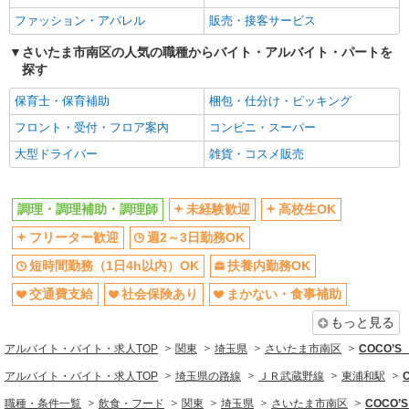
埼玉県さいたま市南区大字太田窪１７４２－１
交通費支給
社会保険あり
ファッション・アパレル
販売・接客サービス
まかない・食事補助
社員登用あり
詳細を見る
キープ
さいたま市南区の人気の職種からバイト・アルバイト・パートを
同じ職種から求人を探す
探す
正社員
飲食・フード
保育士・保育補助
梱包・仕分け・ピッキング
イフスコヘルスケア株式会社
調理師または栄養士／保育園給食
調理・調理補助・調理師
フロント・受付・フロア案内
コンビニ・スーパー
月給265,000円〜 ※経験・能力による
大型ドライバー
雑貨・コスメ販売
同じ特徴から求人を探す
さいたま市立天沼保育園 （埼玉県さいたま市
大宮区天沼町2-438-1）
未経験歓迎
高校生OK
調理・調理補助・調理師
未経験歓迎
高校生OK
週2～3日勤務OK
短時間勤務（1日4h以内）OK
詳細を見る
キープ
フリーター歓迎
週2～3日勤務OK
扶養内勤務OK
交通費支給
短時間勤務（1日4h以内）OK
扶養内勤務OK
社会保険あり
正社員
まかない・食事補助
株式会社若菜
交通費支給
社会保険あり
まかない・食事補助
社員登用あり
オープニング保育園での調理師・栄養士（責任
もっと見る
者）
有資格者：月給255,000円〜 無資格者：月給
アルバイト・バイト・求人TOP
関東
埼玉県
さいたま市南区
COCO’
225,000円〜 ※経験・能力による
アルバイト・バイト・求人TOP
埼玉県の路線
ＪＲ武蔵野線
東浦和駅
こびとの森保育園 （埼玉県さいたま市南区白
幡3-4-17) ※オープン前は、近隣事業所（保育園・
職種・条件一覧
飲食・フード
関東
埼玉県
さいたま市南区
COCO