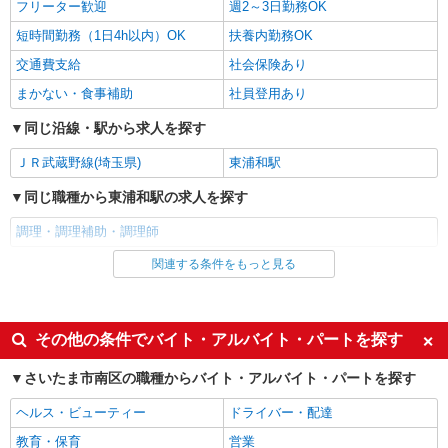
時給1180円 22:00〜翌5:00：時給1475円 高校
フリーター歓迎
週2～3日勤務OK
生：時給1150円
短時間勤務（1日4h以内）OK
扶養内勤務OK
埼玉県さいたま市南区別所7丁目6番7号
交通費支給
社会保険あり
詳細を見る
キープ
まかない・食事補助
社員登用あり
同じ沿線・駅から求人を探す
アルバイト
パート
すき家 17号さいたま辻店
ＪＲ武蔵野線(埼玉県)
東浦和駅
すき家の店舗スタッフ（接客・調理・清掃な
同じ職種から東浦和駅の求人を探す
ど）
時給1,500円
調理・調理補助・調理師
埼玉県さいたま市南区辻3-2-28
関連する条件をもっと見る
同じ雇用形態から東浦和駅の求人を探す
詳細を見る
キープ
アルバイト
パート
同じ特徴から東浦和駅の求人を探す
その他の条件でバイト・アルバイト・パートを探す
アルバイト
パート
丸亀製麺さいたま太田窪店
未経験歓迎
高校生OK
さいたま市南区の職種からバイト・アルバイト・パートを探す
キッチン・ホールスタッフ
フリーター歓迎
週2～3日勤務OK
時給1300円〜 ☆22時以降は時給25％UP（深夜
ヘルス・ビューティー
ドライバー・配達
割増有）
短時間勤務（1日4h以内）OK
扶養内勤務OK
教育・保育
営業