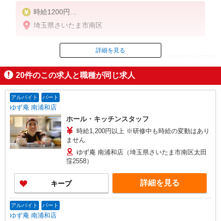
時給1200円
※22:00〜翌5:00：時給1600円
埼玉県さいたま市南区
※高校生時給1150円
■【土日祝加給】
詳細を見る
ID：AE0623442748
土日祝は1時間当たり＋100円
20
件のこの求人と職種が同じ求人
■特別手当
掲載期間終了
早朝手当（5:00〜8:00）時給＋200円
アルバイト
パート
ゆず庵 南浦和店
ホール・キッチンスタッフ
時給1,200円以上 ※研修中も時給の変動はあり
ません
ゆず庵 南浦和店（埼玉県さいたま市南区太田
窪2558）
詳細を見る
キープ
アルバイト
パート
ゆず庵 南浦和店