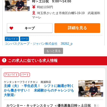
時＞土日祝 9:00〜14:00
時給1150円
埼玉県さいたま市南区白幡5-19-19 武蔵浦和
マーレ
詳細を見る
キープ
アルバイト
パート
コンパスグループ・ジャパン株式会社 39262_p
調理師【アルバイト・パート】
もっと見る
時給1,600円以上 試用期間中 時給1,600円以上
(試用期間2ヶ月) 残業が発生した場合、残業代を1
この求人に似ている求人情報
分単位で別途支給します。
グランダ武蔵浦和 （埼玉県さいたま市南区白
幡6-10-15 グランダ武蔵浦和内）
アルバイト
パート
詳細を見る
キープ
ケンタッキーフライドチキン 南浦和店
主婦（夫）・学生必見！ シフトに融通が利く
から働きやすい！ 未経験からのチャレンジも
アルバイト
パート
大歓迎♪
コンパスグループ・ジャパン株式会社 39262_p
調理補助【アルバイト・パート】
カウンター・キッチンスタッフ ＜優先募集日時＞土日祝 9:00〜14