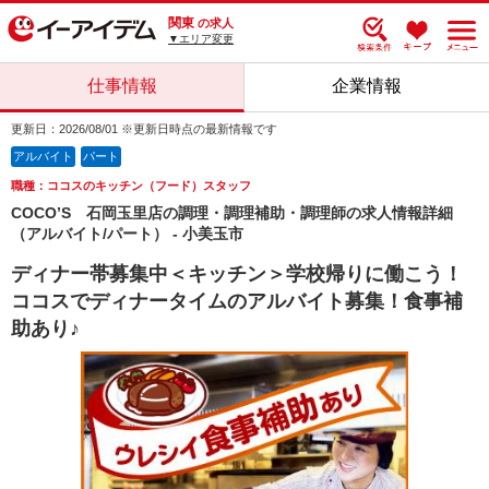
関東
の求人
▼エリア変更
仕事情報
企業情報
更新日：2026/08/01 ※更新日時点の最新情報です
アルバイト
パート
職種：ココスのキッチン（フード）スタッフ
COCO’S 石岡玉里店の調理・調理補助・調理師の求人情報詳細
（アルバイト/パート） - 小美玉市
ディナー帯募集中＜キッチン＞学校帰りに働こう！
ココスでディナータイムのアルバイト募集！食事補
助あり♪