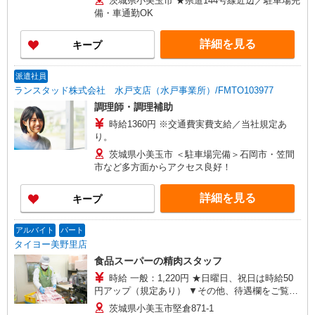
茨城県小美玉市 ★県道144号線近辺／駐車場完
備・車通勤OK
詳細を見る
キープ
派遣社員
ランスタッド株式会社 水戸支店（水戸事業所）/FMTO103977
調理師・調理補助
時給1360円 ※交通費実費支給／当社規定あ
り。
茨城県小美玉市 ＜駐車場完備＞石岡市・笠間
市など多方面からアクセス良好！
詳細を見る
キープ
アルバイト
パート
タイヨー美野里店
食品スーパーの精肉スタッフ
時給 一般：1,220円 ★日曜日、祝日は時給50
円アップ（規定あり） ▼その他、待遇欄をご覧く
ださい▼
茨城県小美玉市堅倉871-1