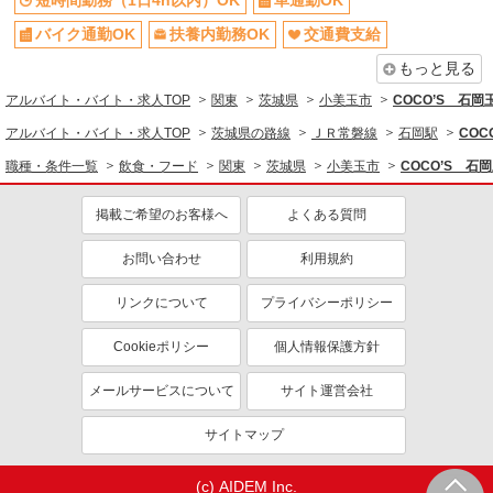
短時間勤務（1日4h以内）OK
車通勤OK
まかない・食事補助
社員登用あり
バイク通勤OK
扶養内勤務OK
交通費支給
もっと見る
アルバイト・バイト・求人TOP
関東
茨城県
小美玉市
COCO’S 石
アルバイト・バイト・求人TOP
茨城県の路線
ＪＲ常磐線
石岡駅
CO
職種・条件一覧
飲食・フード
関東
茨城県
小美玉市
COCO’S 
掲載ご希望のお客様へ
よくある質問
お問い合わせ
利用規約
リンクについて
プライバシーポリシー
Cookieポリシー
個人情報保護方針
メールサービスについて
サイト運営会社
サイトマップ
(c) AIDEM Inc.