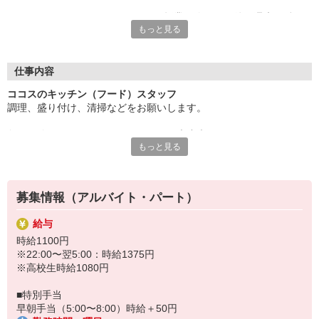
ディナータイムのシフトだから、授業が終わった後や週末に働け
もっと見る
て、学業とアルバイトを無理なく両立できます。
サークル活動や学校行事とも柔軟に調整できるので、プライベー
トの時間もしっかり確保。未経験でも大歓迎！先輩スタッフがし
仕事内容
っかりサポートするので、安心してスタートできますよ♪
ココスのキッチン（フード）スタッフ
調理、盛り付け、清掃などをお願いします。
楽しい職場で、新しい経験を積みながら、学生生活をもっと充実
させよう！
包丁が使えない・・・そんなあなたも大丈夫！
もっと見る
まずは盛り付けやお皿洗いなどからお任せするので
すき家・はま寿司など、ゼンショーグループで使える割引制度あ
徐々に雰囲気に慣れていきましょう。
り。
ゆくゆくはハンバーグやスパゲッティなどのメニューも担当してい
募集情報（アルバイト・パート）
ただきます。
（マニュアルあり）
給与
時給1100円
※22:00〜翌5:00：時給1375円
※高校生時給1080円
■特別手当
早朝手当（5:00〜8:00）時給＋50円