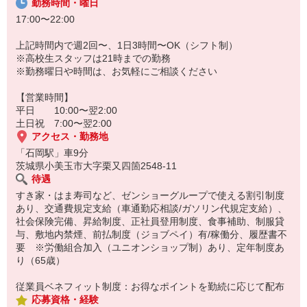
勤務時間・曜日
17:00〜22:00
上記時間内で週2回〜、1日3時間〜OK（シフト制）
※高校生スタッフは21時までの勤務
※勤務曜日や時間は、お気軽にご相談ください
【営業時間】
平日 10:00〜翌2:00
土日祝 7:00〜翌2:00
アクセス・勤務地
「石岡駅」車9分
茨城県小美玉市大字栗又四箇2548-11
待遇
すき家・はま寿司など、ゼンショーグループで使える割引制度
あり、交通費規定支給（車通勤応相談/ガソリン代規定支給）、
社会保険完備、昇給制度、正社員登用制度、食事補助、制服貸
与、敷地内禁煙、前払制度（ジョブペイ）有/稼働分、履歴書不
要 ※労働組合加入（ユニオンショップ制）あり、定年制度あ
り（65歳）
従業員ベネフィット制度：お得なポイントを勤続に応じて配布
応募資格・経験