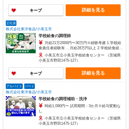
詳細を見る
キープ
正社員
株式会社東洋食品/小美玉市
学校給食の調理師
月給21万2000円〜30万円※経験考慮 1.学校給
食責任者経験有 …月給28万円以上 2.学校給食経験
5年以上（副責任者経験等） …月給26万円以上 3.
小美玉市立小美玉学校給食センター （茨城県
集団給食経験3年以上（病院・特養・保育園等）
小美玉市野田1475-127）
…月給22万円以上 4.大量調理未経験・有資格者 …
月給21万2000円 試用期間：3か月※給与変動なし
詳細を見る
キープ
アルバイト
パート
株式会社東洋食品/小美玉市
学校給食の調理補助・洗浄
時給1,090円〜 試用期間：3か月※給与変動な
し
小美玉市立小美玉学校給食センター （茨城県
小美玉市野田1475-127）