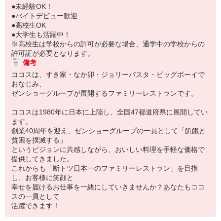
●未経験OK！
●バイトデビュー歓迎
●高校生OK
●大学生も活躍中！
※高校生は学校からの許可が必要な場合、通学中の学校からの
許可証が必要となります。
備考
ココスは、すき家・なか卯・ジョリーパスタ・ビッグボーイで
おなじみ、
ゼンショーグループが展開するファミリーレストランです。
ココスは1980年に日本に上陸し、全国47都道府県に展開してい
ます。
創業40周年を迎え、ゼンショーグループの一員として「飢餓と
貧困を撲滅する」
というビジョンに共感しながら、おいしい料理を手軽な価格で
提供してきました。
これからも「断トツ日本一のファミリーレストラン」を目指
し、お客様に笑顔と
幸せを届けるお仕事を一緒にしていきませんか？あなたもココ
スの一員として
活躍できます！