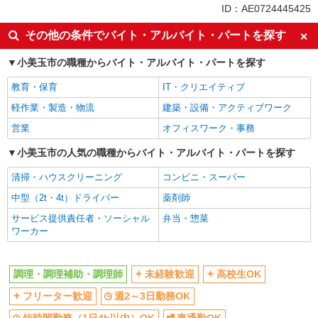
同じ特徴から石岡駅の求人を探す
ID：AE0724445425
未経験歓迎
高校生OK
その他の条件でバイト・アルバイト・パートを探す
フリーター歓迎
週2～3日勤務OK
小美玉市の職種からバイト・アルバイト・パートを探す
短時間勤務（1日4h以内）OK
車通勤OK
教育・保育
IT・クリエイティブ
バイク通勤OK
扶養内勤務OK
軽作業・製造・物流
建築・設備・アクティブワーク
交通費支給
社会保険あり
営業
オフィスワーク・事務
まかない・食事補助
社員登用あり
小美玉市の人気の職種からバイト・アルバイト・パートを探す
同じ職種から求人を探す
清掃・ハウスクリーニング
コンビニ・スーパー
飲食・フード
中型（2t・4t）ドライバー
薬剤師
調理・調理補助・調理師
サービス提供責任者・ソーシャル
弁当・惣菜
同じ特徴から求人を探す
ワーカー
未経験歓迎
高校生OK
週2～3日勤務OK
短時間勤務（1日4h以内）OK
調理・調理補助・調理師
未経験歓迎
高校生OK
車通勤OK
扶養内勤務OK
フリーター歓迎
週2～3日勤務OK
交通費支給
社会保険あり