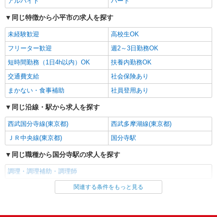
アルバイト
パート
ALSOKケアホーム一橋学園 （東京都小平市学
志）：あり 年2回。勤続年数により金額UP。
園東町3丁目7-28）
同じ特徴から小平市の求人を探す
詳細を見る
キープ
未経験歓迎
高校生OK
フリーター歓迎
週2～3日勤務OK
正社員
短時間勤務（1日4h以内）OK
扶養内勤務OK
株式会社HITOWA フードサービスカンパニー
調理補助事務【正社員】
交通費支給
社会保険あり
月給21万4,000円〜23万5,000円 ※給与は経験
まかない・食事補助
社員登用あり
や前職給与に応じて決定します。 賞与年2回
同じ沿線・駅から求人を探す
イリーゼ小平 （東京都小平市美園町3-384）
西武国分寺線(東京都)
西武多摩湖線(東京都)
詳細を見る
キープ
ＪＲ中央線(東京都)
国分寺駅
パート
同じ職種から国分寺駅の求人を探す
ツクイ小平小川（デイサービス）
調理・調理補助・調理師
デイサービス 調理スタッフ（ミールケアクル
ー）
関連する条件をもっと見る
同じ雇用形態から国分寺駅の求人を探す
時給1,226円〜1,260円 ★土日祝日は時給100円
アップ！ ※給与幅は資格・経験等による
アルバイト
パート
東京都小平市小川東町5-7-23