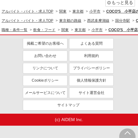
もっと見る
詳細を見る
キープ
アルバイト・バイト・求人TOP
関東
東京都
小平市
COCO’S 小平
アルバイト・バイト・求人TOP
東京都の路線
西武多摩湖線
国分寺駅
正社員
株式会社HITOWA フードサービスカンパニー
職種・条件一覧
飲食・フード
関東
東京都
小平市
COCO’S 小平
福祉施設での調理師（チーフ候補）【正社員】
掲載ご希望のお客様へ
よくある質問
月給27万円〜30万円 ※給与は経験や前職給与
に応じて決定します。 賞与年2回
お問い合わせ
利用規約
イリーゼ小平 （東京都小平市美園町3-384）
リンクについて
プライバシーポリシー
詳細を見る
キープ
Cookieポリシー
個人情報保護方針
アルバイト
パート
コンパスグループ・ジャパン株式会社 39399_p
メールサービスについて
サイト運営会社
調理師【アルバイト・パート】
サイトマップ
時給1,600円以上 試用期間中 時給1,600円以上
(試用期間2ヶ月) 残業が発生した場合、残業代を1
分単位で別途支給します。
グランダ花小金井 （東京都小平市花小金井1-
(c) AIDEM Inc.
32-3）