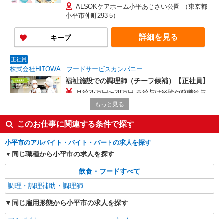
により時給を見直します。 ※アルバイト賞与（寸
ALSOKケアホーム小平あじさい公園 （東京都
志）：あり 年2回。勤続年数により金額UP。
小平市仲町293-5）
詳細を見る
キープ
正社員
株式会社HITOWA フードサービスカンパニー
福祉施設での調理師（チーフ候補）【正社員】
月給25万円〜28万円 ※給与は経験や前職給与
に応じて決定します。 賞与年2回
もっと見る
ALSOKケアホーム一橋学園 （東京都小平市学
園東町3丁目7-28）
このお仕事に関連する条件で探す
小平市のアルバイト・バイト・パートの求人を探す
詳細を見る
キープ
同じ職種から小平市の求人を探す
アルバイト
パート
飲食・フードすべて
株式会社HITOWA フードサービスカンパニー
調理・調理補助・調理師
福祉施設での調理補助【アルバイト・パート】
時給1,300円以上 ※経験によりスタート時給は
同じ雇用形態から小平市の求人を探す
変動します。 ※AP評価制度：あり 年1回の評価
により時給を見直します。 ※アルバイト賞与（寸