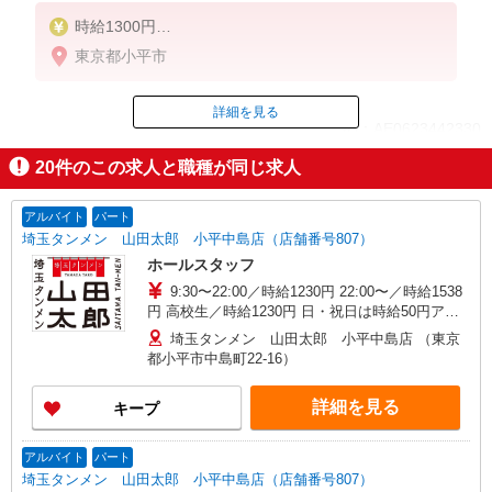
時給1300円
※22:00〜翌5:00：時給1625円
東京都小平市
※高校生時給1230円
■【土日祝加給】
詳細を見る
ID：AE0623442330
土日祝は1時間当たり＋100円
20
件のこの求人と職種が同じ求人
■特別手当
掲載期間終了
早朝手当（5:00〜8:00）時給＋100円
アルバイト
パート
埼玉タンメン 山田太郎 小平中島店（店舗番号807）
ホールスタッフ
9:30〜22:00／時給1230円 22:00〜／時給1538
円 高校生／時給1230円 日・祝日は時給50円アッ
プ！（9時〜22時）
埼玉タンメン 山田太郎 小平中島店 （東京
都小平市中島町22-16）
詳細を見る
キープ
アルバイト
パート
埼玉タンメン 山田太郎 小平中島店（店舗番号807）