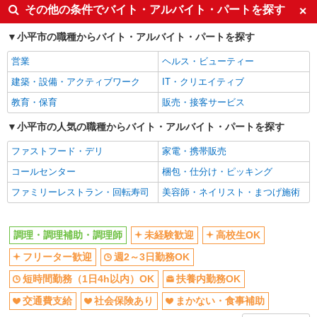
同じ特徴から国分寺駅の求人を探す
その他の条件でバイト・アルバイト・パートを探す
詳細を見る
キープ
未経験歓迎
高校生OK
小平市の職種からバイト・アルバイト・パートを探す
フリーター歓迎
週2～3日勤務OK
正社員
営業
ヘルス・ビューティー
短時間勤務（1日4h以内）OK
扶養内勤務OK
株式会社HITOWA フードサービスカンパニー
建築・設備・アクティブワーク
IT・クリエイティブ
福祉施設での調理師【正社員】
交通費支給
社会保険あり
教育・保育
販売・接客サービス
月給24万円〜28万円 ※給与は経験や前職給与
まかない・食事補助
社員登用あり
に応じて決定します。 賞与年2回
小平市の人気の職種からバイト・アルバイト・パートを探す
同じ職種から求人を探す
ALSOKケアホーム小平あじさい公園 （東京都
ファストフード・デリ
小平市仲町293-5）
家電・携帯販売
飲食・フード
コールセンター
梱包・仕分け・ピッキング
詳細を見る
調理・調理補助・調理師
キープ
ファミリーレストラン・回転寿司
美容師・ネイリスト・まつげ施術
同じ特徴から求人を探す
アルバイト
パート
株式会社HITOWA フードサービスカンパニー
未経験歓迎
高校生OK
調理・調理補助・調理師
未経験歓迎
高校生OK
福祉施設での調理補助【アルバイト・パート】
週2～3日勤務OK
短時間勤務（1日4h以内）OK
フリーター歓迎
週2～3日勤務OK
時給1,250円以上 ※経験によりスタート時給は
扶養内勤務OK
交通費支給
変動します。 ※AP評価制度：あり 年1回の評価
短時間勤務（1日4h以内）OK
扶養内勤務OK
により時給を見直します。 ※アルバイト賞与（寸
ALSOKケアホーム小平あじさい公園 （東京都
社会保険あり
まかない・食事補助
交通費支給
社会保険あり
まかない・食事補助
志）：あり 年2回。勤続年数により金額UP。
小平市仲町293-5）
社員登用あり