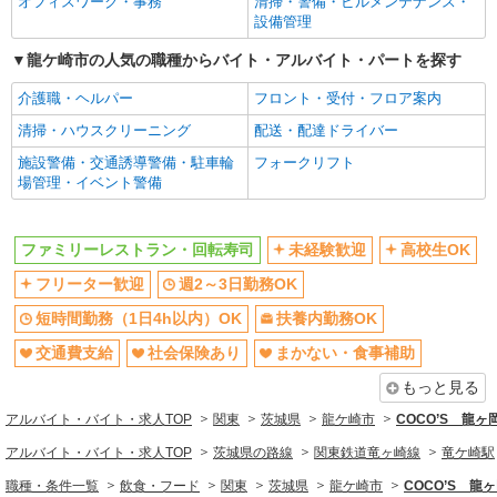
オフィスワーク・事務
清掃・警備・ビルメンテナンス・
まかない・食事補助
社員登用あり
設備管理
同じ職種から求人を探す
龍ケ崎市の人気の職種からバイト・アルバイト・パートを探す
飲食・フード
介護職・ヘルパー
フロント・受付・フロア案内
清掃・ハウスクリーニング
配送・配達ドライバー
同じ特徴から求人を探す
施設警備・交通誘導警備・駐車輪
フォークリフト
未経験歓迎
高校生OK
場管理・イベント警備
週2～3日勤務OK
短時間勤務（1日4h以内）OK
扶養内勤務OK
交通費支給
ファミリーレストラン・回転寿司
未経験歓迎
高校生OK
社会保険あり
まかない・食事補助
フリーター歓迎
週2～3日勤務OK
社員登用あり
短時間勤務（1日4h以内）OK
扶養内勤務OK
交通費支給
社会保険あり
まかない・食事補助
もっと見る
アルバイト・バイト・求人TOP
関東
茨城県
龍ケ崎市
COCO’S 龍
アルバイト・バイト・求人TOP
茨城県の路線
関東鉄道竜ヶ崎線
竜ケ崎駅
職種・条件一覧
飲食・フード
関東
茨城県
龍ケ崎市
COCO’S 