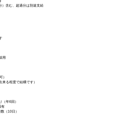
す
5h分）含む、超過分は別途支給
す
採用
可）
出来る程度で結構です）
り（年6回）
暇有
数（10日）