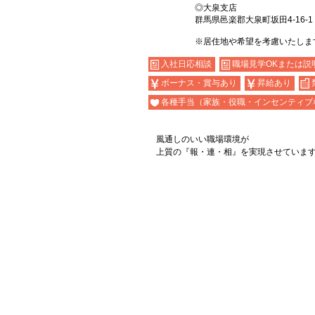
◎大泉支店
群馬県邑楽郡大泉町坂田4-16-1
※居住地や希望を考慮いたしま
入社日応相談
職場見学OKまたは説
ボーナス・賞与あり
昇給あり
各種手当（家族・役職・インセンティブ
風通しのいい職場環境が
上質の『報・連・相』を実現させていま