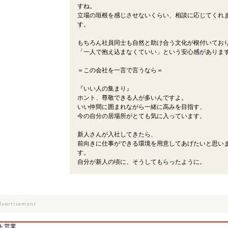
すね。
立場の垣根を感じさせないくらい、相談に応じてくれ
す。
もちろん社員同士も自然と助け合う文化が根付いてお
「一人で抱え込まなくていい」という安心感がありま
＝この会社を一言で言うなら＝
『いい人の集まり』
ホント、尊敬できる人が多いんですよ。
いい仲間に囲まれながら一緒に高みを目指す、
今の自分の居場所がとても気に入っています。
新人さんが入社してきたら、
前向きに仕事ができる環境を用意してあげたいと思い
す。
自分が新人の頃に、そうしてもらったように。
ト営業