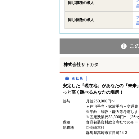
同じ職種の求人
同じ特徴の求人
こ
株式会社サトカタ
正社員
安定した『現在地』があなたの『未来
っと高く跳べるあなたの場所！
給与
月給250,000円〜
＋住宅手当・家族手当＋交通費
※年齢・経験・能力等考慮しま
※固定残業代33,300円〜（2
職種
食品包装資材総合商社でのルー
勤務地
◎高崎本社
群馬県高崎市京目町24-3