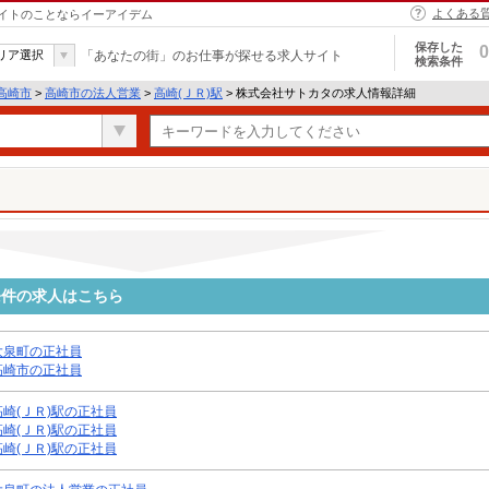
よくある
イトのことならイーアイデム
保存した
0
リア選択
「あなたの街」のお仕事が探せる求人サイト
検索条件
高崎市
>
高崎市の法人営業
>
高崎(ＪＲ)駅
> 株式会社サトカタの求人情報詳細
条件の求人はこちら
大泉町の正社員
高崎市の正社員
高崎(ＪＲ)駅の正社員
高崎(ＪＲ)駅の正社員
高崎(ＪＲ)駅の正社員