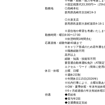
※年齢・経験・能力等考慮しま
※固定残業代33,300円〜（2
勤務地
◎高崎本社
群馬県高崎市京目町24-3
◎大泉支店
群馬県邑楽郡大泉町坂田4-16-1
※居住地や希望を考慮いたしま
勤務時間・曜日
8:00〜17:00
※休憩時間1時間含む
応募資格・経験
年齢40歳まで
※キャリア形成のため若年層を
※職務経験不問
高卒以上
経験・知識・技能等不問
要普通自動車運転免許（AT限定
エクセル・ワード（簡単に使用
休日・休暇
土曜、日曜
※週休2日制
※年間休日115日(2026年)
※社内行事により、土曜出勤あ
※GW・夏季休暇・年末年始休
※6ヶ月経過後の年次有給休暇日
待遇
◆昇給有
◆賞与年2回
◆交通費規定支給