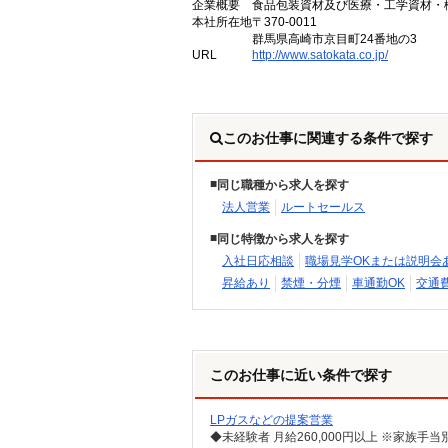
企業概要
食品包装資材及び医療・工学資材・
本社所在地
〒370-001
群馬県高崎市京目町24番地の3
URL
http://www.satokata.co.jp/
このお仕事に関連する条件で探す
同じ職種から求人を探す
法人営業
ルートセールス
同じ特徴から求人を探す
入社日応相談
職場見学OKまたは説明会
昇給あり
禁煙・分煙
車通勤OK
交通
このお仕事に近い条件で探す
LPガスなどの提案営業