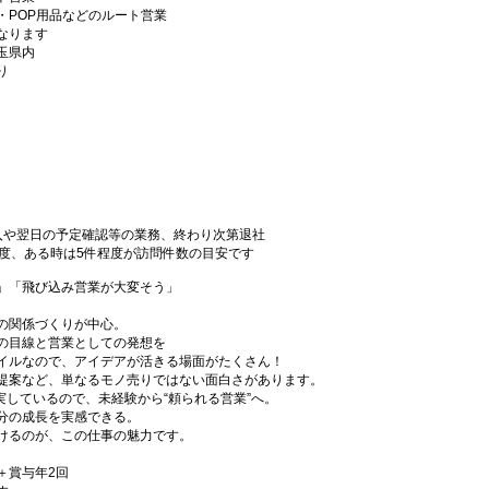
・POP用品などのルート営業
なります
玉県内
り
や翌日の予定確認等の業務、終わり次第退社
程度、ある時は5件程度が訪問件数の目安です
」「飛び込み営業が大変そう」
の関係づくりが中心。
の目線と営業としての発想を
イルなので、アイデアが活きる場面がたくさん！
提案など、単なるモノ売りではない面白さがあります。
実しているので、未経験から“頼られる営業”へ。
分の成長を実感できる。
けるのが、この仕事の魅力です。
＋賞与年2回