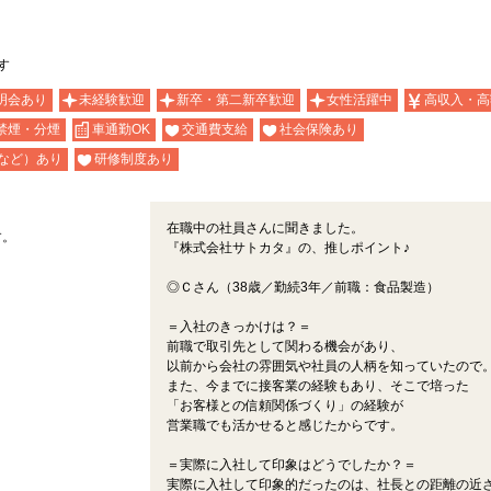
す
明会あり
未経験歓迎
新卒・第二新卒歓迎
女性活躍中
高収入・高
禁煙・分煙
車通勤OK
交通費支給
社会保険あり
など）あり
研修制度あり
在職中の社員さんに聞きました。
す。
『株式会社サトカタ』の、推しポイント♪
◎Ｃさん（38歳／勤続3年／前職：食品製造）
＝入社のきっかけは？＝
前職で取引先として関わる機会があり、
以前から会社の雰囲気や社員の人柄を知っていたので
また、今までに接客業の経験もあり、そこで培った
「お客様との信頼関係づくり」の経験が
営業職でも活かせると感じたからです。
＝実際に入社して印象はどうでしたか？＝
実際に入社して印象的だったのは、社長との距離の近