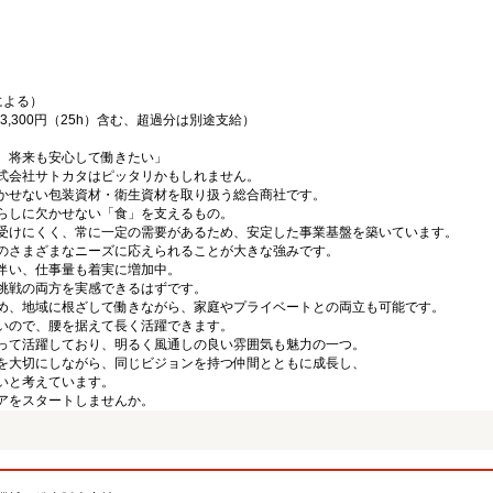
による）
33,300円（25h）含む、超過分は別途支給）
、将来も安心して働きたい」
式会社サトカタはピッタリかもしれません。
かせない包装資材・衛生資材を取り扱う総合商社です。
らしに欠かせない「食」を支えるもの。
受けにくく、常に一定の需要があるため、安定した事業基盤を築いています。
のさまざまなニーズに応えられることが大きな強みです。
伴い、仕事量も着実に増加中。
挑戦の両方を実感できるはずです。
め、地域に根ざして働きながら、家庭やプライベートとの両立も可能です。
いので、腰を据えて長く活躍できます。
って活躍しており、明るく風通しの良い雰囲気も魅力の一つ。
を大切にしながら、同じビジョンを持つ仲間とともに成長し、
いと考えています。
アをスタートしませんか。