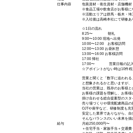
仕事内容
包装資材・衛生資材・店舗機材
※食品工場や飲食店がお客様に
※活動エリアは群馬・栃木・埼
※入社後は高崎本社にて研修あ
☆1日の流れ
8:25〜 朝礼
9:00〜10:00 現地へ出発
10:00〜12:00 お客様訪問
12:00〜13:00 お昼休憩
13:00〜16:00 お客様訪問
17:00 帰社
17:00〜 営業日報の記入
☆アポイントがない時は10件
営業と聞くと「数字に追われる
と想像されるかと思いますが、
当社の営業は、既存のお客様と
お客様の課題を理解し、お客様
掛け合わせる総合提案型のスタ
売り場づくりや環境配慮商品の
OJTや座学など、研修制度も充
安定した業界でありながら、自
そんなバランスのいい未来を描
給与
月給250,000円〜
＋住宅手当・家族手当＋交通費