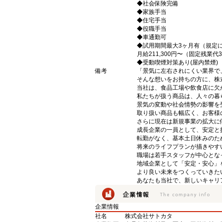
◆社会保険完備
◆家族手当
◆住宅手当
◆役職手当
◆車通勤可
◆試用期間最大3ヶ月有（規定
月給211,300円〜（固定残業代
◆受動喫煙対策あり(屋内禁煙)
備考
「景気に左右されにくい業界で
そんな想いをお持ちの方に、株
当社は、食品工場や飲食店に欠
私たちが扱う商品は、人々の暮
景気の変動や社会情勢の影響を
取り扱い商品も幅広く、お客様
さらに現在は新規事業の拡大に
成長企業の一員として、安定と
転勤がなく、基本土日休みのた
将来のライフプランが描きやす
職場は若手スタッフが中心とな
地域企業として「安定・安心」
より良い未来をつくっていきた
あなたも当社で、新しいキャリ
企業情報
社名
株式会社サトカタ