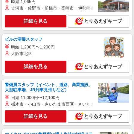
時給 1,065円
記2店舗を中心に、JR中央線・京王井の頭線沿線
の店舗（荻窪、高円寺、三鷹、笹塚、初台、阿佐
古河市・佐野市・前橋市・高崎市・伊勢崎市・太田市・館林市・
詳細を見る
キープ
ヶ谷など）で勤務の可能性があります。 勤務地は
オファーごとに確認できるのでシフトの提出は不
詳細を見る
とりあえずキープ
要です。
アルバイト
パート
コンパスグループ・ジャパン株式会社 39672_p
調理師【アルバイト・パート】
ビルの清掃スタッフ
時給1,700円以上 試用期間中 時給1,700円以上
時給 1,200円〜1,200円
(試用期間2ヶ月) 残業が発生した場合、残業代を1
大阪市北区
分単位で別途支給します。
トラストガーデン南平台 （東京都渋谷区南平
台町９－６）
詳細を見る
とりあえずキープ
詳細を見る
キープ
警備員スタッフ（イベント、道路、商業施設、
アルバイト
パート
大型駐車場、JR列車見張りなど）
コンパスグループ・ジャパン株式会社 21051_p
日給 11,000円〜12,100円
調理員【アルバイト・パート】
栃木市・小山市・さいたま市西区・さいたま市岩槻区・久喜市・
時給1,900円以上 試用期間中 時給1,900円以上
(試用期間2ヶ月) 残業が発生した場合、残業代を1
詳細を見る
とりあえずキープ
分単位で別途支給します。
全国設計事務所健康保険組合 （東京都渋谷区
千駄ヶ谷2-37-9）