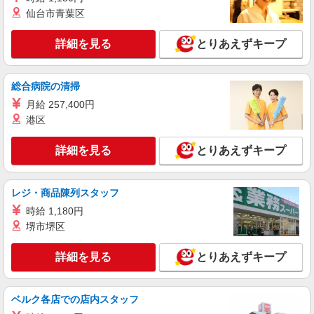
［1］吉祥寺南口店 東京都武蔵野市吉祥寺南
仙台市青葉区
町1-4-1 ［2］永福町店 東京都杉並区和泉3-4-2 上
記2店舗を中心に、JR中央線・京王井の頭線沿線
詳細を見る
とりあえずキープ
の店舗（荻窪、高円寺、三鷹、笹塚、初台、阿佐
詳細を見る
キープ
ヶ谷など）で勤務の可能性があります。 勤務地は
オファーごとに確認できるのでシフトの提出は不
総合病院の清掃
要です。
アルバイト
パート
ケンタッキーフライドチキン エリアスタッフ幡ヶ谷南口店
月給 257,400円
KFC店舗サポートスタッフ
港区
時給1,250円
詳細を見る
とりあえずキープ
［1］吉祥寺南口店 東京都武蔵野市吉祥寺南
町1-4-1 ［2］永福町店 東京都杉並区和泉3-4-2 上
記2店舗を中心に、JR中央線・京王井の頭線沿線
の店舗（荻窪、高円寺、三鷹、笹塚、初台、阿佐
レジ・商品陳列スタッフ
詳細を見る
キープ
ヶ谷など）で勤務の可能性があります。 勤務地は
時給 1,180円
オファーごとに確認できるのでシフトの提出は不
堺市堺区
要です。
アルバイト
パート
ケンタッキーフライドチキン エリアスタッフ初台店
詳細を見る
とりあえずキープ
KFC店舗サポートスタッフ
時給1,250円
［1］吉祥寺南口店 東京都武蔵野市吉祥寺南
ベルク各店での店内スタッフ
町1-4-1 ［2］永福町店 東京都杉並区和泉3-4-2 上