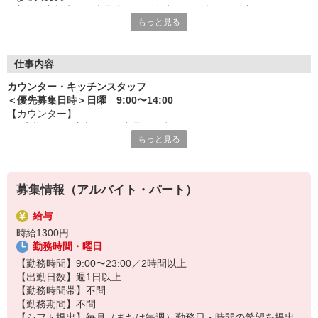
実際、高校生から大学生まで、学生さんが多く活躍中です。
もっと見る
安心して活躍できる環境を整えているから、気軽に飛び込んで来
てくださいね。
＜ お仕事はしっかりお伝えします ＞
仕事内容
業務は動画や画像を用いて先輩がきちんとレクチャーするから安
カウンター・キッチンスタッフ
心です！
＜優先募集日時＞日曜 9:00〜14:00
【カウンター】
＜ 融通の利くシフトがポイント ＞
■お客様からの注文伺い、商品の用意
シフトは予定が立てやすいとスタッフからも評判！
もっと見る
■サンド・ポテトの調理
学業と両立できる、理想のシフトで活躍くださいね。
■定期的な店内チェック・清掃
カフェ感覚で楽しく働けます♪
＜ 髪型・髪色自由 ＞
飲食店としての常識的な範囲内で、自分色を出せますよ。
募集情報（アルバイト・パート）
【キッチン】 ※対面や接客はなし！
■チキンの調理
給与
こだわりの詰まったKFCのチキンをつくるお仕事です。
時給1300円
ひとつひとつ丁寧に粉をまぶして揚げる作業をお任せします。
勤務時間・曜日
カンタンな作業なので初めての方もスグに覚えられますし、
作業については丁寧に教えるから心配はいりません
【勤務時間】9:00〜23:00／2時間以上
【出勤日数】週1日以上
【勤務時間帯】不問
【勤務期間】不問
【シフト提出】毎月（または毎週）勤務日・時間の希望を提出