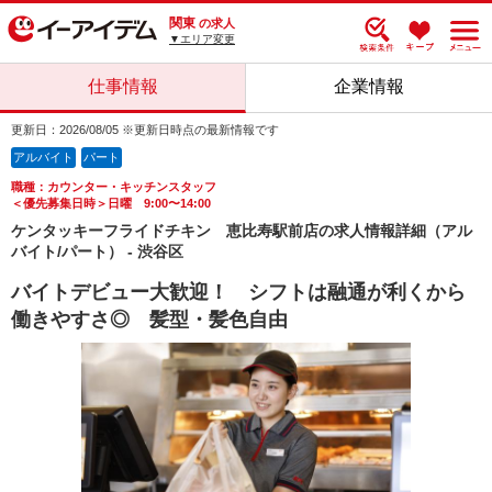
関東
の求人
▼エリア変更
仕事情報
企業情報
更新日：2026/08/05 ※更新日時点の最新情報です
アルバイト
パート
職種：カウンター・キッチンスタッフ
＜優先募集日時＞日曜 9:00〜14:00
ケンタッキーフライドチキン 恵比寿駅前店の求人情報詳細（アル
バイト/パート） - 渋谷区
バイトデビュー大歓迎！ シフトは融通が利くから
働きやすさ◎ 髪型・髪色自由