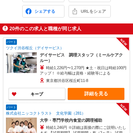
シェアする
URLをシェア
20
件のこの求人と職種が同じ求人
NEW
パート
ツクイ渋谷桜丘（デイサービス）
デイサービス 調理スタッフ（ミールケアク
ルー）
時給1,226円〜1,270円 ★土・祝日は時給100円
アップ！ ※給与幅は資格・経験等による
東京都渋谷区桜丘町11-8
詳細を見る
キープ
NEW
パート
株式会社ニッコクトラスト 文化学園（281）
大学・専門学校内食堂の調理補助
時給1,246円 ※詳細は面接の際にご説明いたし
ます 【試用期間】 試用期間：有（2ヶ月） 試用期