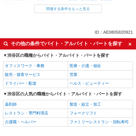
関連する条件をもっと見る
同じ雇用形態から恵比寿駅の求人を探す
アルバイト
パート
同じ特徴から恵比寿駅の求人を探す
ID：AE0805820921
未経験歓迎
高校生OK
その他の条件でバイト・アルバイト・パートを探す
フリーター歓迎
ミドル（40代～）活躍中
渋谷区の職種からバイト・アルバイト・パートを探す
エルダー（50代～）活躍中
シニア（60代～）活躍中
オフィスワーク・事務
医療・介護・福祉
ボーナス・賞与あり
昇給あり
販売・接客サービス
営業
週1日勤務OK
週2～3日勤務OK
ドライバー・配達
ヘルス・ビューティー
短時間勤務（1日4h以内）OK
上場企業・上場企業のグループ会
社
渋谷区の人気の職種からバイト・アルバイト・パートを探す
扶養内勤務OK
交通費支給
薬剤師
製造・組立・加工
社会保険あり
まかない・食事補助
レストラン・専門料理店
フォークリフト
社員登用あり
介護職・ヘルパー
ファミリーレストラン・回転寿司
同じ職種から求人を探す