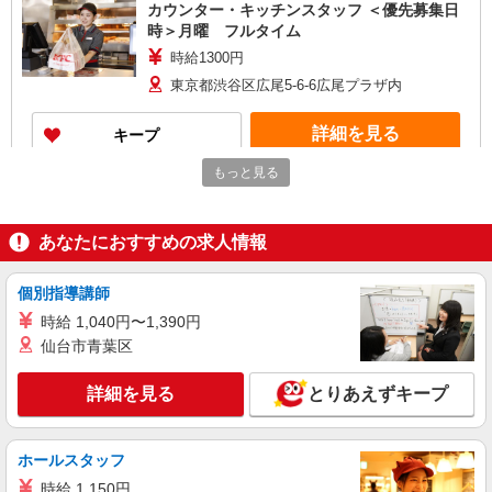
カウンター・キッチンスタッフ ＜優先募集日
時＞月曜 フルタイム
時給1300円
東京都渋谷区広尾5-6-6広尾プラザ内
詳細を見る
キープ
もっと見る
アルバイト
パート
ケンタッキーフライドチキン 京王笹塚店
カウンター・キッチンスタッフ ＜優先募集日
あなたにおすすめの求人情報
時＞平日（月〜金） 9:00〜14:00
時給1300円 ＜高校生＞時給1250円
個別指導講師
東京都渋谷区笹塚1-55-16 クラウン街
時給 1,040円〜1,390円
仙台市青葉区
詳細を見る
キープ
詳細を見る
とりあえずキープ
アルバイト
パート
ケンタッキーフライドチキン エリアスタッフ京王笹塚店
KFC店舗サポートスタッフ
ホールスタッフ
時給1,250円
時給 1,150円