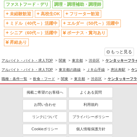
飲食・フード
ファストフード・デリ
調理・調理補助・調理師
ファストフード・デリ
調理・調理補助・調理師
未経験歓迎
高校生OK
フリーター歓迎
同じ特徴から求人を探す
ミドル（40代～）活躍中
エルダー（50代～）活躍中
未経験歓迎
高校生OK
シニア（60代～）活躍中
ボーナス・賞与あり
ミドル（40代～）活躍中
ボーナス・賞与あり
昇給あり
週1日勤務OK
週2～3日勤務OK
もっと見る
短時間勤務（1日4h以内）OK
上場企業・上場企業のグループ会
アルバイト・バイト・求人TOP
関東
東京都
渋谷区
ケンタッキーフラ
社
アルバイト・バイト・求人TOP
東京都の路線
ＪＲ山手線
恵比寿駅
ケ
扶養内勤務OK
交通費支給
職種・条件一覧
飲食・フード
関東
東京都
渋谷区
ケンタッキーフラ
社会保険あり
まかない・食事補助
社員登用あり
掲載ご希望のお客様へ
よくある質問
お問い合わせ
利用規約
リンクについて
プライバシーポリシー
Cookieポリシー
個人情報保護方針