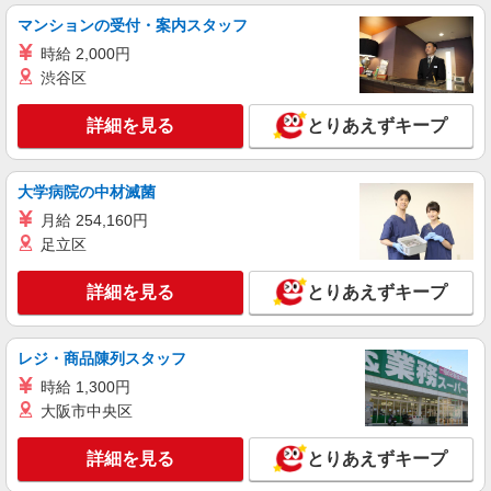
詳細を見る
キープ
マンションの受付・案内スタッフ
時給 2,000円
アルバイト
パート
渋谷区
コンパスグループ・ジャパン株式会社 20988_p
調理補助【アルバイト・パート】
詳細を見る
とりあえずキープ
時給1,350円以上 試用期間中 時給1,350円以上
(試用期間2ヶ月) 残業が発生した場合、残業代を1
分単位で別途支給します。
ＳＵＢＡＲＵ本社 （東京都渋谷区恵比寿1-
大学病院の中材滅菌
20-8）
月給 254,160円
足立区
詳細を見る
キープ
詳細を見る
とりあえずキープ
アルバイト
パート
コンパスグループ・ジャパン株式会社 21475_p
調理師【アルバイト・パート】
レジ・商品陳列スタッフ
時給1,400円〜1,700円 試用期間中 時給1,400
時給 1,300円
円〜1,700円(試用期間2ヶ月) 残業が発生した場
大阪市中央区
合、残業代を1分単位で別途支給します。
世界的ＩＴ企業 24Ｆカフェ （東京都渋谷
区渋谷3-21-3 渋谷ストリーム 24F）
詳細を見る
とりあえずキープ