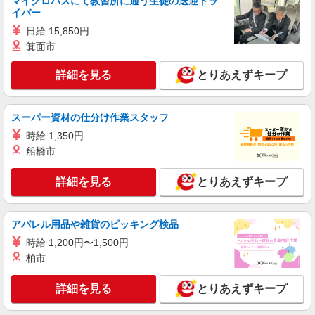
マイクロバスにて教習所に通う生徒の送迎ドラ
イバー
詳細を見る
キープ
日給 15,850円
箕面市
アルバイト
パート
コンパスグループ・ジャパン株式会社 21475_p
詳細を見る
とりあえずキープ
調理補助【アルバイト・パート】
時給1,400円以上 試用期間中 時給1,400円以上
(試用期間2ヶ月) 残業が発生した場合、残業代を1
スーパー資材の仕分け作業スタッフ
分単位で別途支給します。
世界的ＩＴ企業 24Ｆカフェ （東京都渋谷
時給 1,350円
区渋谷3-21-3 渋谷ストリーム 24F）
船橋市
詳細を見る
キープ
詳細を見る
とりあえずキープ
アルバイト
パート
コンパスグループ・ジャパン株式会社 35525_p
アパレル用品や雑貨のピッキング検品
調理師【アルバイト・パート】
時給 1,200円〜1,500円
時給1,800円以上 試用期間中 時給1,800円以上
柏市
(試用期間2ヶ月) 残業が発生した場合、残業代を1
分単位で別途支給します。
国立オリンピック記念青少年総合センター
詳細を見る
とりあえずキープ
（東京都渋谷区代々木神園町3-1 オリンピック記
念青少年総合センタ2F）