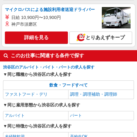
詳細を見る
キープ
マイクロバスによる施設利用者送迎ドライバー
正社員
日給 10,900円〜10,900円
コンパスグループ・ジャパン株式会社 39672_f
神戸市須磨区
料理長【正社員】
月給30万円〜38万円 試用期間中 月給30万円〜
詳細を見る
とりあえずキープ
38万円(試用期間3ヶ月) 残業が発生した場合、残業
代を1分単位で別途支給します。 ▼理論年収（基
トラストガーデン南平台 （東京都渋谷区南平
本給12ヵ月＋賞与） 4,200,000〜5,320,000円 ▼
台町９－６）
このお仕事に関連する条件で探す
想定年収（理論年収＋残業20H/月）
4,723,256〜5,982,791円 ※給与は経験や前職給与
詳細を見る
渋谷区のアルバイト・バイト・パートの求人を探す
キープ
に応じて決定します。
同じ職種から渋谷区の求人を探す
飲食・フードすべて
ファストフード・デリ
調理・調理補助・調理師
同じ雇用形態から渋谷区の求人を探す
アルバイト
パート
同じ特徴から渋谷区の求人を探す
未経験歓迎
高校生OK