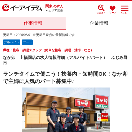
関東
の求人
▼エリア変更
仕事情報
企業情報
更新日：2026/08/01 ※更新日時点の最新情報です
アルバイト
パート
職種：接客・調理スタッフ（簡単な接客・調理・清掃・など）
なか卯 上福岡店の求人情報詳細（アルバイト/パート） - ふじみ野
市
ランチタイムで働こう！扶養内・短時間OK！なか卯
で主婦に人気のパート募集中♪