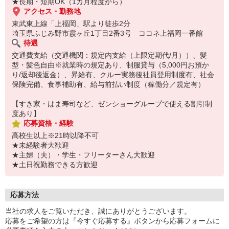
★長期・短期OK（1カ月程度から）
アクセス・勤務地
東武東上線「上福岡」駅より徒歩2分
埼玉県ふじみ野市霞ヶ丘1丁目2番3号 ココネ上福岡一番館
待遇
交通費支給（交通機関：規定内支給（上限定期代/月））、髪
型・髪色自由※就業時の規定あり、制服貸与（5,000円お預か
り/返却後返金）、昇給有、クルー実務後社員登用制度有、社会
保険完備、食事補助有、給与前払い制度（稼働分／規定有）
【すき家・はま寿司など、ゼンショーグループで使える割引制
度あり】
応募資格・経験
高校生以上※21時以降不可
★未経験者大歓迎
★主婦（夫）・学生・フリーターさん大歓迎
★土日祝勤務できる方歓迎
応募方法
当社の求人をご覧いただき、誠にありがとうございます。
応募をご希望の方は『今すぐ応募する』ボタンから応募フォームに