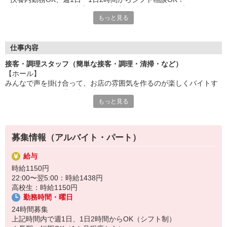
ブランクがあっても安心の研修制度＆マニュアル完備◎
もっと見る
セルフオーダー＆会計で接客もカンタンです。
＼ メリットのご紹介 ／
◆食事補助あり
仕事内容
⇒なか卯の商品がお得に食べられます♪
接客・調理スタッフ（簡単な接客・調理・清掃・など）
◆給与前払いあり
【ホール】
⇒今月ピンチで！という時も安心！
みんなで声を掛け合って、お店の雰囲気を作るのが楽しくバイトす
◆社員登用あり
るコツ☆アナタの掛け声を待ってます。
⇒ゆくゆくは社員としてしっかり働きたい方にもオススメ！
もっと見る
セルフオーダー、セルフ会計で、現金の受け渡しはほとんどありま
せん。※一部店舗を除く
「すき家」「ココス」「ジョリーパスタ」「ビッグボーイ」でお
馴染みの
【キッチン】
ゼンショーグループの一員として、安心・安定の環境で働けま
募集情報（アルバイト・パート）
うどんを湯掻いたり、丼を作ったり、なか卯自慢の「こだわりメニ
す。
ュー」をスピーディに調理してください。
給与
すべての商品にマニュアルがあり料理が苦手な方も初日から簡単に
時給1150円
おいしい商品が作れます◎
22:00〜翌5:00：時給1438円
高校生：時給1150円
勤務時間・曜日
24時間募集
上記時間内で週1日、1日2時間からOK（シフト制）