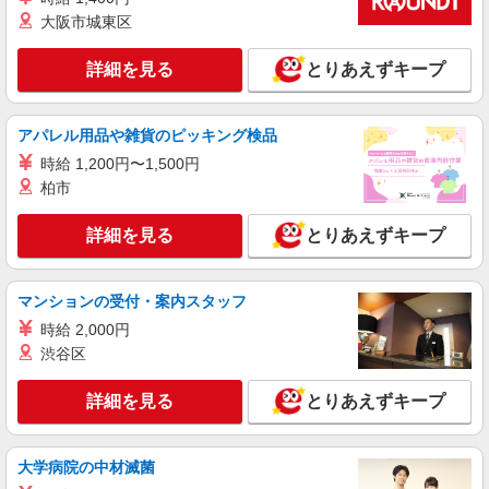
大阪市城東区
アルバイト
パート
株式会社ニューフジフーズサービス
詳細を見る
とりあえずキープ
調理スタッフ
時給 1,145円
埼玉県ふじみ野市鶴ヶ岡5-2-2
アパレル用品や雑貨のピッキング検品
時給 1,200円〜1,500円
詳細を見る
キープ
柏市
アルバイト
パート
詳細を見る
とりあえずキープ
大穀 しょうざん上福岡店
和食のキッチンスタッフ
マンションの受付・案内スタッフ
時給1,200円〜 ※高校生：時給1,200円 ※経
験・能力による ※ガソリン代も支給（一定距離以
時給 2,000円
上の方） ※土日祝日は時給＋100円（高校生は＋
埼玉県ふじみ野市上福岡5-9-17
渋谷区
50円） 昇給あり！ 成長や頑張りで昇給実績ござ
います。
詳細を見る
キープ
詳細を見る
とりあえずキープ
アルバイト
パート
大学病院の中材滅菌
株式会社ニューフジフーズサービス