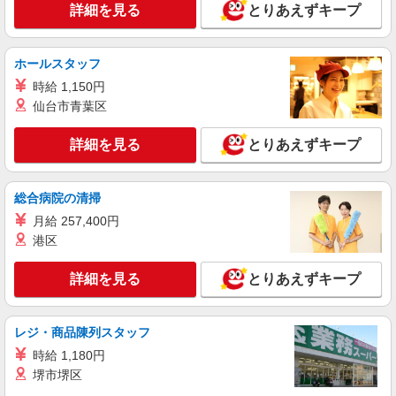
1,180円 深夜（22時以降 年少者不可）時給1,475
詳細を見る
とりあえずキープ
円 ☆土日祝日手当：時給＋100円 ☆12月31日〜1
びっくりドンキー 上福岡店 埼玉県ふじみ野
月3日まで年末年始手当有（時給アップ）
市ふじみ野2丁目1番5号
ホールスタッフ
詳細を見る
キープ
時給 1,150円
仙台市青葉区
アルバイト
パート
大穀ケータリング事業部
詳細を見る
とりあえずキープ
調理補助、盛付け
・平日・土曜：時給1,150円〜 ・日曜・祝日：
総合病院の清掃
時給1,250円〜 ★昇給あり（頑張りをしっかり評
価）
月給 257,400円
埼玉県富士見市羽沢2-12-20 ※車通勤OK
港区
詳細を見る
キープ
詳細を見る
とりあえずキープ
アルバイト
パート
株式会社ニューフジフーズサービス
レジ・商品陳列スタッフ
調理スタッフ
時給 1,180円
時給 1,200円
堺市堺区
ホンダ学園 大井寮 埼玉県ふじみ野市鶴ヶ岡4-