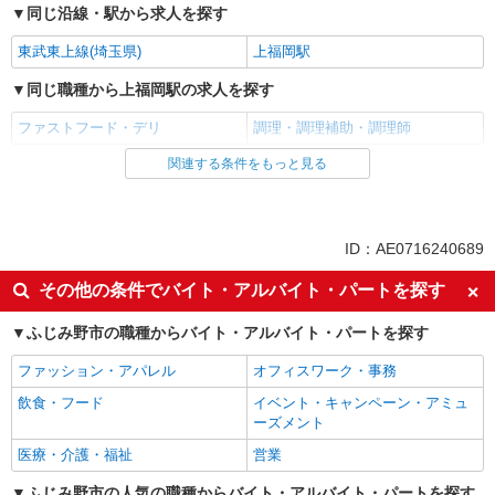
同じ沿線・駅から求人を探す
東武東上線(埼玉県)
上福岡駅
同じ職種から上福岡駅の求人を探す
ファストフード・デリ
調理・調理補助・調理師
関連する条件をもっと見る
同じ雇用形態から上福岡駅の求人を探す
アルバイト
パート
同じ特徴から上福岡駅の求人を探す
ID：AE0716240689
未経験歓迎
高校生OK
その他の条件でバイト・アルバイト・パートを探す
フリーター歓迎
短期（3ヶ月以内）
ふじみ野市の職種からバイト・アルバイト・パートを探す
週1日勤務OK
週2～3日勤務OK
ファッション・アパレル
オフィスワーク・事務
短時間勤務（1日4h以内）OK
深夜
飲食・フード
イベント・キャンペーン・アミュ
扶養内勤務OK
交通費支給
ーズメント
社会保険あり
まかない・食事補助
医療・介護・福祉
営業
社員登用あり
ふじみ野市の人気の職種からバイト・アルバイト・パートを探す