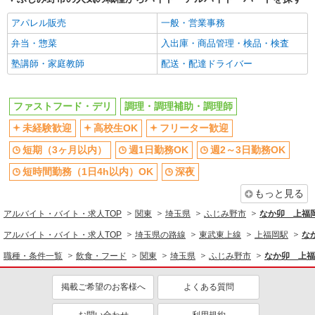
同じ職種から求人を探す
アパレル販売
一般・営業事務
飲食・フード
弁当・惣菜
入出庫・商品管理・検品・検査
ファストフード・デリ
調理・調理補助・調理師
塾講師・家庭教師
配送・配達ドライバー
同じ特徴から求人を探す
未経験歓迎
高校生OK
ファストフード・デリ
調理・調理補助・調理師
短期（3ヶ月以内）
週1日勤務OK
未経験歓迎
高校生OK
フリーター歓迎
週2～3日勤務OK
短時間勤務（1日4h以内）OK
短期（3ヶ月以内）
週1日勤務OK
週2～3日勤務OK
深夜
扶養内勤務OK
短時間勤務（1日4h以内）OK
深夜
交通費支給
社会保険あり
もっと見る
まかない・食事補助
社員登用あり
アルバイト・バイト・求人TOP
関東
埼玉県
ふじみ野市
なか卯 上福
アルバイト・バイト・求人TOP
埼玉県の路線
東武東上線
上福岡駅
な
職種・条件一覧
飲食・フード
関東
埼玉県
ふじみ野市
なか卯 上福
掲載ご希望のお客様へ
よくある質問