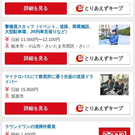
詳細を見る
キープ
慮
詳細を見る
とりあえずキープ
正社員
株式会社ニューフジフーズサービス
警備員スタッフ（イベント、道路、商業施設、
社員食堂向けの調理スタッフ
大型駐車場、JR列車見張りなど）
月給250,000円〜400,000円 ※経験・能力考慮
日給 11,000円〜12,100円
【月収例】 40万円（40歳／経験10年） 内訳：基
栃木市・小山市・さいたま市西区・さいたま市岩槻区・久喜市・
本給＋残業手当＋役職手当＋各種手当
埼玉県ふじみ野市亀久保1140 ※車通勤OK（駐
車場あり） ※「ふじみ野駅」から徒歩圏外のた
詳細を見る
とりあえずキープ
め、車・バイク通勤が便利です
詳細を見る
キープ
マイクロバスにて教習所に通う生徒の送迎ドラ
イバー
アルバイト
パート
大穀ケータリング事業部
日給 15,850円
斎場や聖苑までの配送・配膳スタッフ
箕面市
平日／時給1,400円 日祝／時給1,500円 昇給あ
り！ 成長や頑張りで昇給実績ございます。
詳細を見る
とりあえずキープ
埼玉県富士見市羽沢２-１２-２０
ラウンドワンの清掃作業員
詳細を見る
キープ
時給 1,400円