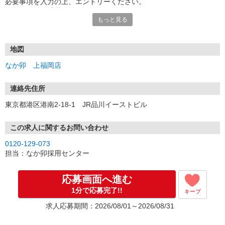
必要事項を入力の上、エントリーください。
☆★☆24時間応募OK！☆★☆
もっと見る
・・・お願い・・・
応募の際は、連絡先に「携帯電話のアドレス」や「携帯電話の番
号」など
地図
普段つながりやすい連絡先を入力してください。
なか卯 上福岡店
連絡先住所
東京都港区港南2-18-1 JR品川イーストビル
この求人に関するお問い合わせ
0120-129-073
担当：なか卯採用センター
応募画面へ進む
1分で応募完了!!
キープ
求人応募期間：2026/08/01～2026/08/31