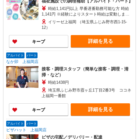
福祉施設での調理補助【アルバイト・パート】
時給1,141円以上 早番遅番勤務可能な方 時給
1,141円 ※経験によりスタート時給は変動しま
す。 ※AP評価制度：あり 年1回の評価により時
イリーゼ上福岡 （埼玉県ふじみ野市西1-15-
給を見直します。 ※アルバイト賞与（寸志）：あ
12）
り 年2回。勤続年数により金額UP。
詳細を見る
キープ
アルバイト
パート
なか卯 上福岡店
接客・調理スタッフ（簡単な接客・調理・清
掃・など）
時給1438円
埼玉県ふじみ野市霞ヶ丘1丁目2番3号 ココネ
上福岡一番館
詳細を見る
キープ
アルバイト
パート
ピザハット 上福岡店
ピザの宅配／デリバリー・配達