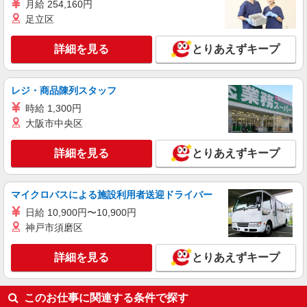
セントラルキッチンで炊飯補助
月給 254,160円
足立区
時給1,200円
埼玉県ふじみ野市亀久保1140
詳細を見る
とりあえずキープ
詳細を見る
キープ
レジ・商品陳列スタッフ
アルバイト
パート
時給 1,300円
大穀ケータリング事業部
大阪市中央区
斎場や聖苑までの配膳スタッフ
平日／時給1,300円 日祝／時給1,400円 配送も
詳細を見る
とりあえずキープ
できる方は時給が＋100円です。 昇給あり！ 成長
や頑張りで昇給実績ございます。
埼玉県富士見市羽沢２-１２-２０
マイクロバスによる施設利用者送迎ドライバー
詳細を見る
キープ
日給 10,900円〜10,900円
神戸市須磨区
詳細を見る
とりあえずキープ
このお仕事に関連する条件で探す