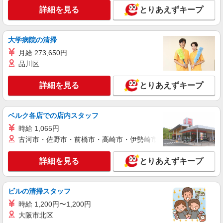
13-27
詳細を見る
とりあえずキープ
詳細を見る
キープ
大学病院の清掃
アルバイト
パート
月給 273,650円
株式会社ニューフジフーズサービス
品川区
セントラルキッチンで盛付・仕込みスタッフ
時給1,150円
詳細を見る
とりあえずキープ
埼玉県ふじみ野市亀久保1140
ベルク各店での店内スタッフ
詳細を見る
キープ
時給 1,065円
古河市・佐野市・前橋市・高崎市・伊勢崎市・太田市・館林市・
正社員
和食大穀
詳細を見る
とりあえずキープ
和食料理の調理
月給241,000円〜320,000円 ●年収例： [20歳の
方]月給24.1万円※残業代30h含む＋賞与50万円
ビルの清掃スタッフ
年収339万円 [25歳の方]月給26万円※残業代30h含
上福岡店 埼玉県ふじみ野市上福岡5－9－17 ※
む＋賞与50万円 年収362万円 [30歳の方]月給30
時給 1,200円〜1,200円
埼玉県内各店舗に異動の可能性有
万円※残業代30h含む＋賞与60万円 年収444万円
大阪市北区
※年齢・経験・能力による ※昇給あり ※現給与考