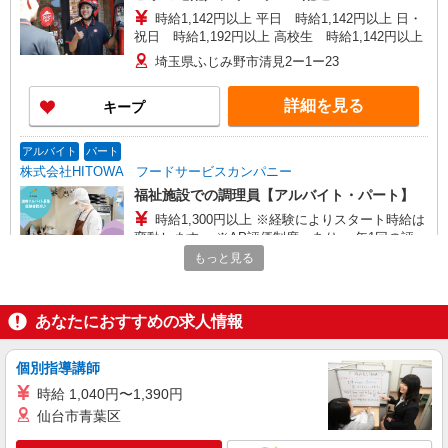
時給1,142円以上 平日 時給1,142円以上 日・
祝日 時給1,192円以上 高校生 時給1,142円以上
埼玉県ふじみ野市清見2ー1ー23
詳細を見る
キープ
アルバイト
パート
株式会社HITOWA フードサービスカンパニー
福祉施設での調理員【アルバイト・パート】
時給1,300円以上 ※経験によりスタート時給は
変動します。 ※AP評価制度：あり 年1回の評価
により時給を見直します。 ※アルバイト賞与（寸
もっと見る
イリーゼ上福岡 （埼玉県ふじみ野市西1-15-
志）：あり 年2回。勤続年数により金額UP。
12）
あなたにおすすめの求人情報
詳細を見る
キープ
個別指導講師
アルバイト
パート
びっくりドンキー 上福岡店
時給 1,040円〜1,390円
びっくりドンキーのキッチンスタッフ
仙台市青葉区
時給1,180円 18歳未満（高校生含む）時給