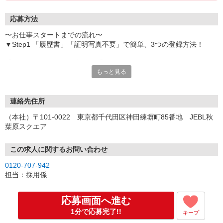
応募方法
〜お仕事スタートまでの流れ〜
▼Step1 「履歴書」「証明写真不要」で簡単、3つの登録方法！
【オンライン登録（目安5分）】
もっと見る
いつでも好きな時間に登録OK
【電話登録（目安20分）】
受付時間/平日9:00〜19:00
連絡先住所
※電話登録の場合、就業前には登録会へお越しください
（本社）〒101-0022 東京都千代田区神田練塀町85番地 JEBL秋
葉原スクエア
【来場登録（目安1時間30分）】
受付時間/平日10:00〜17:00
この求人に関するお問い合わせ
▼Step2 全国にあるお仕事の中から、あなたにピッタリのお仕事を
0120-707-942
ご案内
担当：採用係
▼Step3 就業前に職場見学で気になる事はしっかりチェック！
▼Step4 気に入ったら雇用契約・お仕事スタート
応募画面へ進む
応募⇒最短で2日後からの勤務も可能です！
1分で応募完了!!
キープ