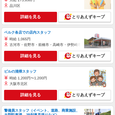
月給 273,650円
慮）
品川区
茨城県土浦市 （他にも茨城県内に多数あり）
※勤務地はご希望を考慮の上、ご自宅を中心に通
詳細を見る
とりあえずキープ
勤時間120分圏内のエリアとなります。（転勤な
し）
詳細を見る
キープ
ベルク各店での店内スタッフ
アルバイト
パート
時給 1,065円
株式会社GFF 北関東工場
古河市・佐野市・前橋市・高崎市・伊勢崎市・太田市・館林市・
食品加工工場内での品質管理スタッフ
時給1200円〜
詳細を見る
とりあえずキープ
茨城県土浦市板谷7-627-17
ビルの清掃スタッフ
詳細を見る
キープ
時給 1,200円〜1,200円
大阪市北区
派遣社員
株式会社テクノ・サービス/お仕事No/0850095
詳細を見る
とりあえずキープ
入出荷作業など
時給1250円交通費全額支給
茨城県土浦市 ＊車・バイク通勤OK
警備員スタッフ（イベント、道路、商業施設、
大型駐車場、JR列車見張りなど）