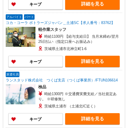
詳細を見る
キープ
アルバイト
パート
コカ・コーラ ボトラーズジャパン＿土浦SC【求人番号：83762】
軽作業スタッフ
時給1100円 【給与支給日】 当月末締め/翌月
25日払い（指定口座へお振込み）
茨城県土浦市北神立町1-6
詳細を見る
キープ
派遣社員
ランスタッド株式会社 つくば支店（つくば事業所）/FTUN106614
検品
時給1300円 ※交通費実費支給／当社規定あ
り。 ※研修無し
茨城県土浦市 （土浦北IC近く）
詳細を見る
キープ