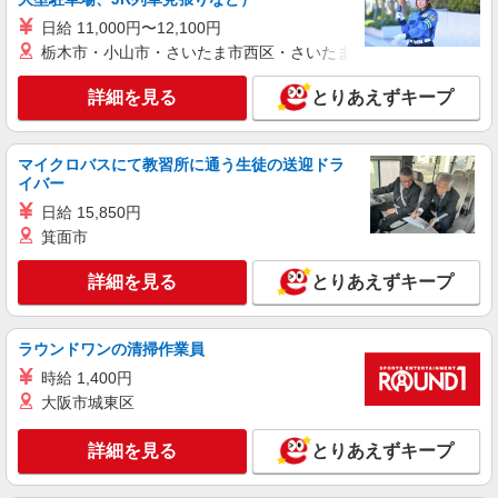
詳細を見る
キープ
日給 11,000円〜12,100円
栃木市・小山市・さいたま市西区・さいたま市岩槻区・久喜市・
派遣社員
株式会社テクノ・サービス/お仕事No/0879588
詳細を見る
とりあえずキープ
荷積み作業など
時給1250円交通費全額支給
マイクロバスにて教習所に通う生徒の送迎ドラ
茨城県土浦市 ＊車・バイク通勤OK
イバー
日給 15,850円
詳細を見る
キープ
箕面市
派遣社員
詳細を見る
とりあえずキープ
株式会社綜合キャリアオプション（1314VJ0805G11★2-S-T2）
製品の見た目チェック&マシン操作＊手当合計
ラウンドワンの清掃作業員
最大28万/日払いOK
時給1,500円〜1,875円 ※経験・能力による
時給 1,400円
※時間外・深夜手当含む 交通費：既定支給
大阪市城東区
茨城県土浦市北神立町
詳細を見る
とりあえずキープ
詳細を見る
キープ