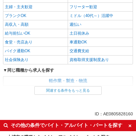
主婦・主夫歓迎
フリーター歓迎
ブランクOK
ミドル（40代～）活躍中
高収入・高額
週払い
給与前払いOK
土日祝休み
食堂・売店あり
車通勤OK
バイク通勤OK
交通費支給
社会保険あり
資格取得支援制度あり
同じ職種から求人を探す
軽作業・製造・物流
入出庫・商品管理・検品・検査
関連する条件をもっと見る
同じ特徴から求人を探す
未経験歓迎
ミドル（40代～）活躍中
ID：AE0805828160
土日祝休み
車通勤OK
その他の条件でバイト・アルバイト・パートを探す
交通費支給
社会保険あり