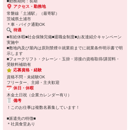
■勤務期間：長期
アクセス・勤務地
常磐線「土浦駅」（最寄駅）
茨城県土浦市
＊車・バイク通勤OK
待遇
■有給休暇■社会保険完備■退職金制度■お友達紹介キャンペーン
実施中
■敷地内及び屋内は原則禁煙※就業前までに就業条件明示書で明
示します
■フォークリフト・クレーン・玉掛・溶接の資格取得/講習料・
受験料補助有
応募資格・経験
資格不問・未経験OK
フリーター、主婦・主夫歓迎
休日・休暇
木金土日祝（企業カレンダー有り）
備考
！このお仕事は複数名募集しています！
■派遣先の特徴■
＊社員食堂あり