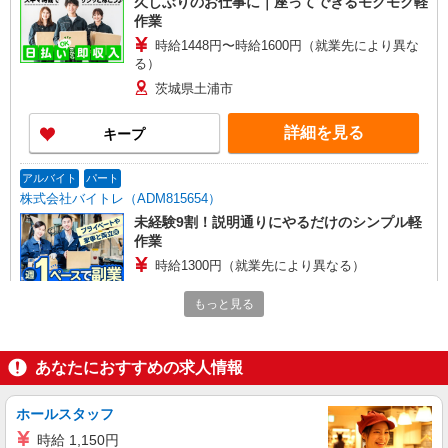
久しぶりのお仕事に｜座ってできるモクモク軽
作業
時給1448円〜時給1600円（就業先により異な
る）
茨城県土浦市
詳細を見る
キープ
アルバイト
パート
株式会社バイトレ（ADM815654）
未経験9割！説明通りにやるだけのシンプル軽
作業
時給1300円（就業先により異なる）
茨城県土浦市
もっと見る
詳細を見る
キープ
あなたにおすすめの求人情報
アルバイト
パート
株式会社バイトレ（ADM814620）
ホールスタッフ
久しぶりのお仕事に｜座ってできるモクモク軽
時給 1,150円
作業