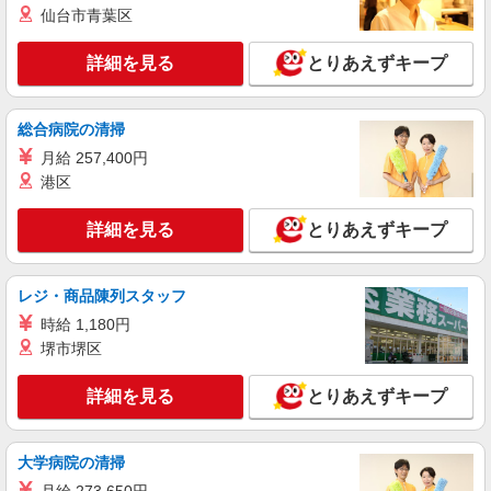
仙台市青葉区
時給1266円（就業先により異なる）
茨城県土浦市
詳細を見る
とりあえずキープ
詳細を見る
キープ
総合病院の清掃
派遣社員
月給 257,400円
シーデーピージャパン株式会社 つくば営業所/16A44501
港区
半導体やLEDなどに使われる金属材料の加工・
機械オペレーション
詳細を見る
とりあえずキープ
時給1700円 時間外時給2125円 休出時給2125
円 深夜割増425円
茨城県土浦市
レジ・商品陳列スタッフ
時給 1,180円
詳細を見る
キープ
堺市堺区
正社員
詳細を見る
とりあえずキープ
株式会社テクノ・サービス マニュファクチャリング【茨城県】
製造スタッフ（組立・加工・目視検査・機械操
作など）
大学病院の清掃
月給200000〜250000円（スキル・経験を考