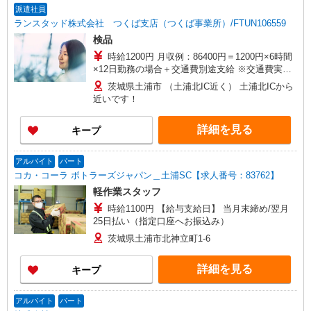
派遣社員
ランスタッド株式会社 つくば支店（つくば事業所）/FTUN106559
検品
時給1200円 月収例：86400円＝1200円×6時間
×12日勤務の場合＋交通費別途支給 ※交通費実費
支給／当社規定あり。上限4万円/月※規定あり
茨城県土浦市 （土浦北IC近く） 土浦北ICから
近いです！
詳細を見る
キープ
アルバイト
パート
コカ・コーラ ボトラーズジャパン＿土浦SC【求人番号：83762】
軽作業スタッフ
時給1100円 【給与支給日】 当月末締め/翌月
25日払い（指定口座へお振込み）
茨城県土浦市北神立町1-6
詳細を見る
キープ
アルバイト
パート