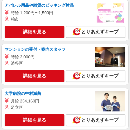
アパレル用品や雑貨のピッキング検品
派遣社員
株式会社綜合キャリアオプション（1314VJ0805G10★71-N-T4）
時給 1,200円〜1,500円
柏市
組立・加工・食品製造など/日払いOK
時給1,850円 交通費：既定支給
詳細を見る
とりあえずキープ
茨城県土浦市
詳細を見る
キープ
マンションの受付・案内スタッフ
時給 2,000円
派遣社員
渋谷区
戦力エージェント株式会社
建機部品の検査・仕上げ作業
詳細を見る
とりあえずキープ
【時給】1,500円 交通費別途支給（当社規定
有）
茨城県土浦市下坂田
大学病院の中材滅菌
月給 254,160円
詳細を見る
キープ
足立区
派遣社員
詳細を見る
とりあえずキープ
株式会社テクノ・サービス/お仕事No/0916284