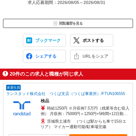
求人応募期間：2026/08/05～2026/08/31
閲覧履歴を見る
ブックマーク
ポストする
シェアする
URLをシェア
20
件のこの求人と職種が同じ求人
派遣社員
ランスタッド株式会社 つくば支店（つくば事業所）/FTUN106555
検品
時給1250円 ※月収例7.5万円（残業等含む収入
例） 月収例：75000円＝1250円×5時間×12日勤務
の場合＋交通費別途支給 ※交通費実費支給／当社
茨城県土浦市 （つくば駅からも車で15分エ
規定あり。
リア） マイカー通勤可能/駐車場完備