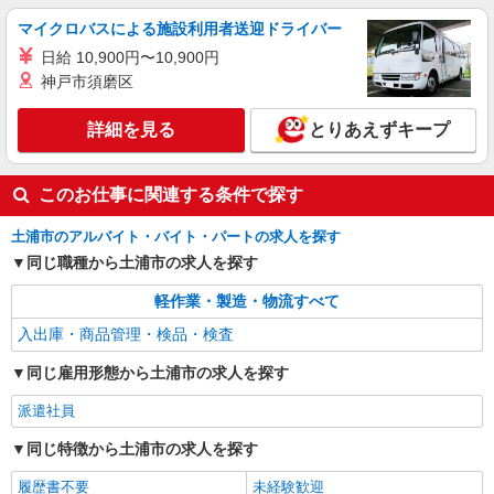
レンタル衣装の検品
マイクロバスによる施設利用者送迎ドライバー
時給1250円交通費全額支給
日給 10,900円〜10,900円
茨城県土浦市 ＊車・バイク通勤OK
神戸市須磨区
詳細を見る
キープ
詳細を見る
とりあえずキープ
派遣社員
株式会社テクノ・サービス/お仕事No/0918727
このお仕事に関連する条件で探す
検査・機械セット作業
土浦市のアルバイト・バイト・パートの求人を探す
時給1350円交通費全額支給
同じ職種から土浦市の求人を探す
茨城県土浦市 ＊車・バイク通勤OK
軽作業・製造・物流すべて
詳細を見る
キープ
入出庫・商品管理・検品・検査
同じ雇用形態から土浦市の求人を探す
派遣社員
同じ特徴から土浦市の求人を探す
履歴書不要
未経験歓迎