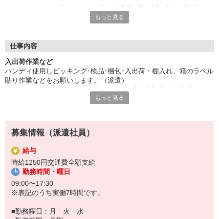
経験・スキルは問いません！未経験者大歓迎♪空調完備で快適に
もっと見る
お仕事。私服勤務OK。長期就業可能。
魅力の高時給。月・火・水の週3勤務です♪残業は業務の状況によ
り変動あり。幅広い年齢層の方々が活躍中です。
給与即払いOK！ただし就業状況によりご利用いただけない場合
仕事内容
があります。詳細はオペレーターへお問い合わせください。
入出荷作業など
ハンディ使用しピッキング･検品･梱包･入出荷・棚入れ、箱のラベル
『テクノ・サービス』は、派遣業界大手スタッフサービスグルー
貼り作業などをお願いします。（派遣）
プです。
経験・スキルは問いません！未経験者大歓迎♪空調完備で快適にお仕
全国にあるお仕事の中から、一人ひとりのスキルや希望条件に応
もっと見る
事。私服勤務OK。長期就業可能。
じたお仕事をご案内します。
魅力の高時給。月・火・水の週3勤務です♪残業は業務の状況により
安全管理体制も万全ですので安心してご就業いただけます。
変動あり。幅広い年齢層の方々が活躍中です。
＊簡単作業です
登録方法は、【オンライン】【電話】【登録会来場】の3つから
募集情報（派遣社員）
選べます♪
★★履歴書・証明写真は不要！★★
給与
また、ご登録済の方はお仕事の紹介がスムーズです。
時給1250円交通費全額支給
ご応募お待ちしています。
勤務時間・曜日
09:00〜17:30
※表記のうち実働7時間です。
■勤務曜日：月 火 水