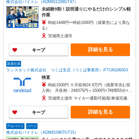
株式会社バイトレ（ADM811208GT47）
未経験9割！説明通りにやるだけのシンプル軽
作業
時給1448円〜時給1600円（就業先により異な
る）
茨城県土浦市
詳細を見る
キープ
派遣社員
ランスタッド株式会社 つくば支店（つくば事業所）/FTUN106563
検査
時給1500円 ※月収例24.9万円（残業等含む収
入例） 月収例：249375円＝1500円×7時間55分×21
日勤務の場合＋残業代、交通費別途支給 ※交通費
茨城県土浦市 マイカー通勤可能/駐車場完備
実費支給／当社規定あり。通勤交通費実費支払／
上限4万円／月※規定あり
詳細を見る
キープ
アルバイト
パート
株式会社バイトレ（ADM810907GT15）