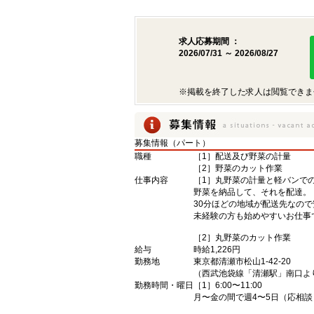
求人応募期間 ：
2026/07/31 ～ 2026/08/27
※掲載を終了した求人は閲覧できま
募集情報（パート）
職種
［1］配送及び野菜の計量
［2］野菜のカット作業
仕事内容
［1］丸野菜の計量と軽バンで
野菜を納品して、それを配達。
30分ほどの地域が配送先なので
未経験の方も始めやすいお仕事
［2］丸野菜のカット作業
給与
時給1,226円
勤務地
東京都清瀬市松山1-42-20
（西武池袋線「清瀬駅」南口よ
勤務時間・曜日
［1］6:00〜11:00
月〜金の間で週4〜5日（応相談