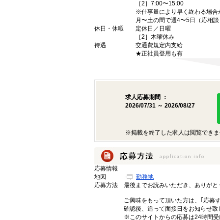
［2］7:00〜15:00
※仕事量により早く終わる場合
月〜土の間で週4〜5日（応相談
休日・休暇
定休日／日曜
［2］木曜休み
待遇
交通費規定内支給
★正社員登用も有
求人応募期間 ：
2026/07/31 ～ 2026/08/27
※掲載を終了した求人は閲覧できま
応募情報
地図
勤務地
応募方法
最後までお読みいただき、ありがと
ご興味をもって頂いた方は、｢応募
確認後、追って面接日をお知らせ致
※このサイトからの応募は24時間