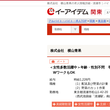
株式会社 横山青果の求人情報詳細 - 清瀬市｜バ
エ
関東
アルバイト・バイト・求人TOP
>
関東
>
東京都
>
勤務地
職種
株式会社 横山青果
パート
＜女性多数活躍中＞年齢・性別不問 
WワークもOK
給与
時給1,226円
職種
［1］配送及び野菜の計量
［2］野菜のカット作業
勤務地
東京都清瀬市松山1-42-20
（西武池袋線「清瀬駅」南
未経験歓迎
女性活躍中
主婦・