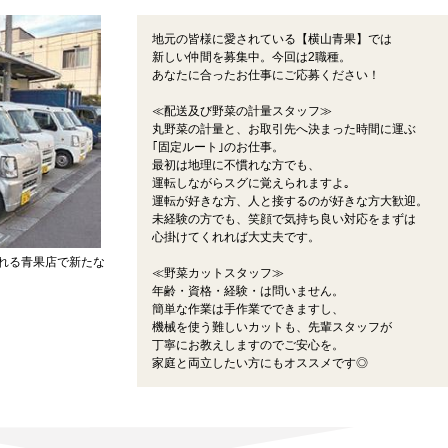
地元の皆様に愛されている【横山青果】では
新しい仲間を募集中。今回は2職種。
あなたに合ったお仕事にご応募ください！
≪配送及び野菜の計量スタッフ≫
丸野菜の計量と、お取引先へ決まった時間に運ぶ
｢固定ルート｣のお仕事。
最初は地理に不慣れな方でも、
運転しながらスグに覚えられますよ｡
運転が好きな方、人と接するのが好きな方大歓迎。
未経験の方でも、笑顔で気持ち良い対応をまずは
心掛けてくれれば大丈夫です。
れる青果店で新たな
≪野菜カットスタッフ≫
年齢・資格・経験・は問いません。
簡単な作業は手作業でできますし、
機械を使う難しいカットも、先輩スタッフが
丁寧にお教えしますのでご安心を。
家庭と両立したい方にもオススメです◎