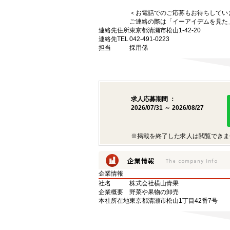
＜お電話でのご応募もお待ちしてい
ご連絡の際は「イーアイデムを見た
連絡先住所
東京都清瀬市松山1-42-20
連絡先TEL
042-491-0223
担当
採用係
求人応募期間 ：
2026/07/31 ～ 2026/08/27
※掲載を終了した求人は閲覧できま
企業情報
社名
株式会社横山青果
企業概要
野菜や果物の卸売
本社所在地
東京都清瀬市松山1丁目42番7号