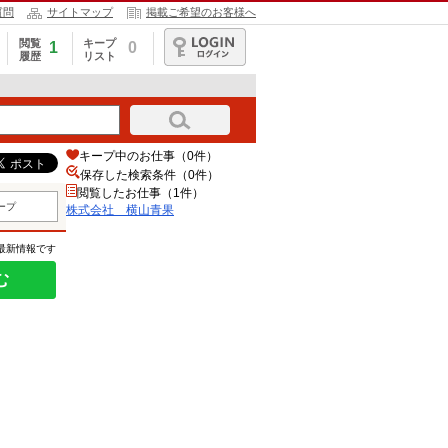
質問
サイトマップ
掲載ご希望のお客様へ
閲覧
キープ
1
0
履歴
リスト
ログイン
キープ中のお仕事（0件）
保存した検索条件（
0
件）
閲覧したお仕事（1件）
ープ
株式会社 横山青果
の最新情報です
む