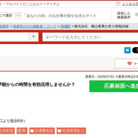
よくある
イト・アルバイトのことならイーアイデム
保存した
0
リア選択
「あなたの街」のお仕事が探せる求人サイト
検索条件
清瀬市
>
清瀬市のその他飲食・フード
>
清瀬駅
> 株式会社 横山青果の求人情報詳細
キ
更新日：2026/07/31 ※更新日時点
早朝からの時間を有効活用しませんか？
応募画面へ進
口より徒歩6分）
主夫歓迎
朝
交通費支給
社員登用あり