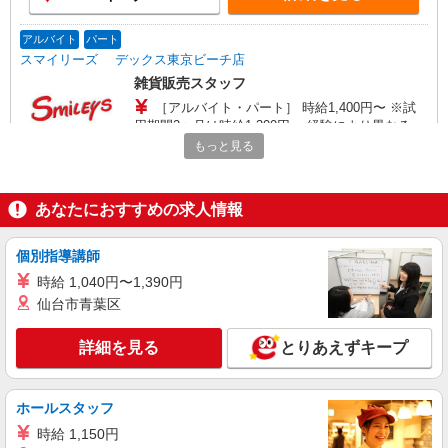
アルバイト
パート
スマイリーズ デックス東京ビーチ店
雑貨販売スタッフ
［アルバイト・パート］ 時給1,400円〜 ※試
用期間2ヶ月は時給1,300円 ・経験により異なる ・
昇給制度あり
もっと見る
東京都港区台場1-6-1
詳細を見る
キープ
あなたにおすすめの求人情報
派遣社員
個別指導講師
株式会社シーエーセールススタッフ/tkNS42524a
時給 1,040円〜1,390円
雑貨販売
仙台市青葉区
時給1500円〜1600円 【月給例】時給1600円
実働7.5H×20日勤務の場合「240,000円」※月収例
は一例です。ご経験により異なります。
詳細を見る
とりあえずキープ
〒104-0061 東京都中央区銀座6-10-1
詳細を見る
キープ
ホールスタッフ
時給 1,150円
派遣社員