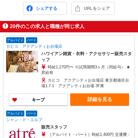
シェアする
URLをシェア
20
件のこの求人と職種が同じ求人
アルバイト
パート
カヒコ アクアシティお台場店
ハワイアン雑貨・衣料・アクセサリー販売スタ
ッフ
時給1,270円〜 ※試用期間3ヶ月（同給与） ★
昇給有
カヒコ アクアシティお台場店 東京都港区台
場1-7-1 アクアシティお台場 3F東
詳細を見る
キープ
アルバイト
パート
シャン・ド・エルブ
販売スタッフ
［アルバイト・パート］時給1,400円 交通費：