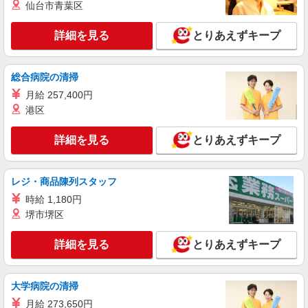
仙台市青葉区
株式会社シーエーセールススタッフ/tkYU39535a
雑貨販売
詳細を見る
とりあえずキープ
時給1600円〜1700円
〒107-0062 東京都港区南青山5丁目2－15 ヴィ
オレ南青山 B1
総合病院の清掃
月給 257,400円
詳細を見る
キープ
港区
派遣社員
詳細を見る
とりあえずキープ
株式会社シーエーセールススタッフ/tkYU35662b
雑貨販売
時給1500円〜1600円 【月給例】時給1500円
レジ・商品陳列スタッフ
実働7.5H×22日勤務の場合「247,500円」※月収例
時給 1,180円
は一例です。ご経験により異なります。
〒107-0052 東京都港区赤坂9丁目7－4 東京
堺市堺区
ミッドタウン ガレリア 2F
詳細を見る
とりあえずキープ
詳細を見る
キープ
派遣社員
大学病院の清掃
株式会社シーエーセールススタッフ/tkYM37161q
月給 273,650円