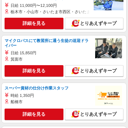
7.5H×22日勤務の場合「254,100円」※月収例は一
日給 11,000円〜12,100円
例です。ご経験により異なります。
〒108-0074 東京都港区高輪2丁目21－2
栃木市・小山市・さいたま市西区・さいたま市岩槻区・久喜市・
NEWoMan高輪 South 2F
詳細を見る
とりあえずキープ
詳細を見る
キープ
派遣社員
マイクロバスにて教習所に通う生徒の送迎ドラ
イバー
株式会社シーエーセールススタッフ/tkYU40812a
コスメ販売
日給 15,850円
箕面市
時給1540円〜1600円 【月給例】時給1,540
円 実働7.5H×22日勤務の場合「254,100円」※月
収例は一例です。ご経験により異なります。
詳細を見る
とりあえずキープ
〒108-0074 東京都港区高輪2丁目21－2
NEWoMan高輪 South 2F
スーパー資材の仕分け作業スタッフ
詳細を見る
キープ
時給 1,350円
船橋市
派遣社員
株式会社シーエーセールススタッフ/tkOR38095a
詳細を見る
とりあえずキープ
雑貨販売
時給1500円〜1550円 給与例 148,800円＋交
通費全額＋残業代一分単位 ※時給1,550円×実働8