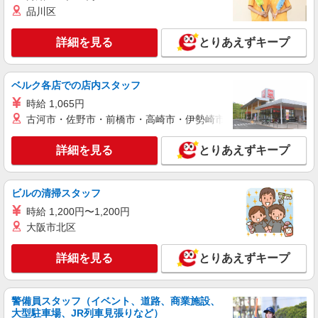
雑貨販売
品川区
時給1450円〜1500円 ※経験・能力による
1500円×7時間×8日＝84,000円
詳細を見る
とりあえずキープ
赤坂駅徒歩4分
ベルク各店での店内スタッフ
詳細を見る
キープ
時給 1,065円
派遣社員
古河市・佐野市・前橋市・高崎市・伊勢崎市・太田市・館林市・
株式会社シーエーセールススタッフ/tkNS39535a
雑貨販売
詳細を見る
とりあえずキープ
時給1600円〜1700円
〒107-0062 東京都港区南青山5丁目2－15 ヴィ
ビルの清掃スタッフ
オレ南青山 B1
時給 1,200円〜1,200円
大阪市北区
詳細を見る
キープ
詳細を見る
とりあえずキープ
派遣社員
株式会社シーエーセールススタッフ/tkYU40812c
コスメ販売
警備員スタッフ（イベント、道路、商業施設、
時給1540円 【月給例】時給1,540円 実働
大型駐車場、JR列車見張りなど）