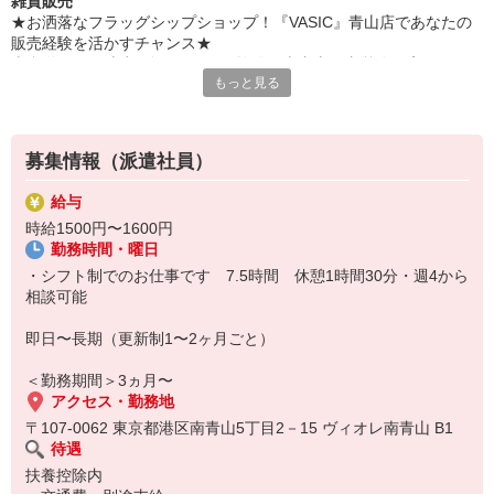
雑貨販売
★お洒落なフラッグシップショップ！『VASIC』青山店であなたの
販売経験を活かすチャンス★
表参道駅から徒歩5分とアクセス抜群な南青山の直営路面店
もっと見る
大人気バッグブランド『VASIC』の接客販売スタッフを大募集しま
す！
【具体的な業務内容】
募集情報（派遣社員）
◆お出迎え、お客様への接客販売
◆ライフスタイルに合わせたコーディネートのご提案、商品説明
給与
◆商品の検品・品出し・ストック管理・レジ・ラッピング
時給1500円〜1600円
◆店内のディスプレイ維持、お見送りなど
勤務時間・曜日
【勤務条件】
・シフト制でのお仕事です 7.5時間 休憩1時間30分・週4から
◆週5日勤務
相談可能
◆10：30〜20：15シフト制
◆土日祝勤務可能な方歓迎♪
即日〜長期（更新制1〜2ヶ月ごと）
【嬉しいポイント】
＜勤務期間＞3ヵ月〜
◆有給休暇制度あり
アクセス・勤務地
◆産前産後・育児休暇（取得実績あり）
〒107-0062 東京都港区南青山5丁目2－15 ヴィオレ南青山 B1
個人ノルマはなく、4〜5名の少人数体制でお互いにフォローし合い
待遇
ながら、てきぱきとチームで動く楽しさがあります（＾＾）
扶養控除内