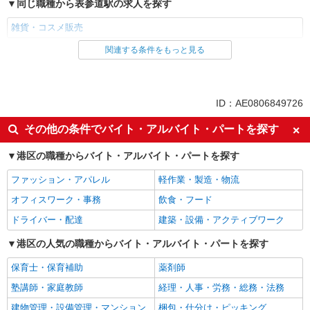
同じ職種から表参道駅の求人を探す
雑貨・コスメ販売
関連する条件をもっと見る
同じ雇用形態から表参道駅の求人を探す
派遣社員
同じ特徴から表参道駅の求人を探す
ID：AE0806849726
高収入・高額
週払い
その他の条件でバイト・アルバイト・パートを探す
扶養内勤務OK
交通費支給
港区の職種からバイト・アルバイト・パートを探す
同じ職種から求人を探す
ファッション・アパレル
軽作業・製造・物流
ファッション・アパレル
オフィスワーク・事務
飲食・フード
雑貨・コスメ販売
ドライバー・配達
建築・設備・アクティブワーク
同じ特徴から求人を探す
港区の人気の職種からバイト・アルバイト・パートを探す
扶養内勤務OK
交通費支給
保育士・保育補助
薬剤師
塾講師・家庭教師
経理・人事・労務・総務・法務
建物管理・設備管理・マンション
梱包・仕分け・ピッキング