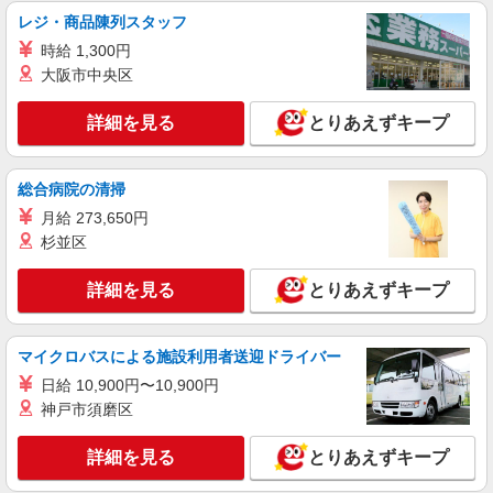
レジ・商品陳列スタッフ
詳細を見る
キープ
時給 1,300円
大阪市中央区
派遣社員
株式会社シーエーセールススタッフ/tkNY41848b
詳細を見る
とりあえずキープ
雑貨販売
時給1500円 【月収例】時給1,500円×7時間×20
日＝210,000円 ※ご経験によって変動します
総合病院の清掃
六本木ヒルズ ヒルサイド
月給 273,650円
杉並区
詳細を見る
キープ
詳細を見る
とりあえずキープ
マイクロバスによる施設利用者送迎ドライバー
日給 10,900円〜10,900円
神戸市須磨区
詳細を見る
とりあえずキープ