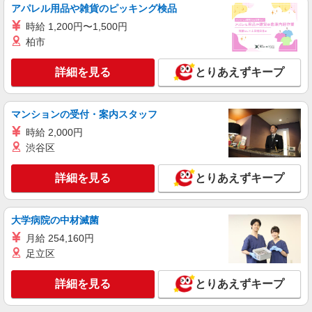
アパレル用品や雑貨のピッキング検品
時間×12日勤務の場合。お時給は一例です。ご経
東京都港区港南港南2丁目18-1 アトレ品川
験により異なります。
時給 1,200円〜1,500円
柏市
詳細を見る
キープ
詳細を見る
とりあえずキープ
派遣社員
株式会社シーエーセールススタッフ/tkYU42524a
雑貨販売
マンションの受付・案内スタッフ
時給1500円〜1600円 【月給例】時給1500円
時給 2,000円
実働7.5H×22日勤務の場合「247,500円」※月収例
渋谷区
は一例です。ご経験により異なります。
〒104-0061 東京都中央区銀座6-10-1
詳細を見る
とりあえずキープ
詳細を見る
キープ
派遣社員
大学病院の中材滅菌
株式会社シーエーセールススタッフ/tkYU40189a
月給 254,160円
コスメ販売
足立区
時給1540円 【月給例】時給1,540円 実働
7.5H×22日勤務の場合「254,100円」※月収例は一
詳細を見る
とりあえずキープ
例です。ご経験により異なります。
〒106-0041 東京都港区麻布台1丁目2－3 ヒ
ルズレジデンスA 1F