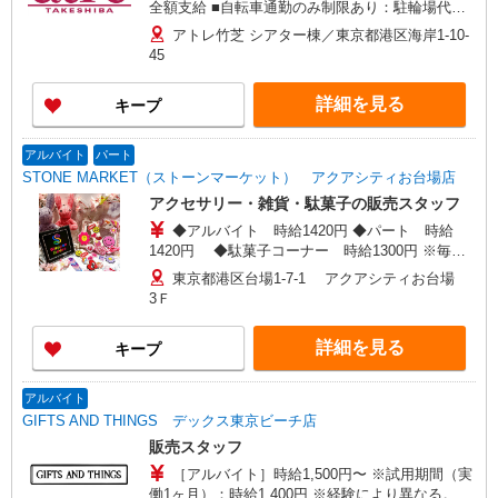
全額支給 ■自転車通勤のみ制限あり：駐輪場代上
限2,000円/月 自宅から最寄駅まで2Km以上の方
アトレ竹芝 シアター棟／東京都港区海岸1-10-
が対象
45
詳細を見る
キープ
アルバイト
パート
STONE MARKET（ストーンマーケット） アクアシティお台場店
アクセサリー・雑貨・駄菓子の販売スタッフ
◆アルバイト 時給1420円 ◆パート 時給
1420円 ◆駄菓子コーナー 時給1300円 ※毎月
15日締め、当月25日支払
東京都港区台場1-7-1 アクアシティお台場
3Ｆ
詳細を見る
キープ
アルバイト
GIFTS AND THINGS デックス東京ビーチ店
販売スタッフ
［アルバイト］時給1,500円〜 ※試用期間（実
働1ヶ月）：時給1,400円 ※経験により異なる。 ※