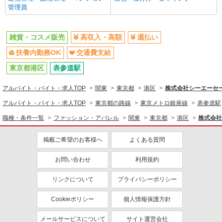
管理員
雑貨・コスメ販売
高収入・高額
週払い
扶養内勤務OK
交通費支給
東京都港区
表参道駅
アルバイト・バイト・求人TOP
関東
東京都
港区
株式会社シーエーセール
アルバイト・バイト・求人TOP
東京都の路線
東京メトロ銀座線
表参道駅
職種・条件一覧
ファッション・アパレル
関東
東京都
港区
株式会社
掲載ご希望のお客様へ
よくある質問
お問い合わせ
利用規約
リンクについて
プライバシーポリシー
Cookieポリシー
個人情報保護方針
メールサービスについて
サイト運営会社