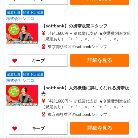
派遣社員
紹介予定派遣
株式会社シエロ
【softbank】の携帯販売スタッフ
時給1600円〜 ※残業代支給 ★交通費別途支給
（規定あり） ゜+゜・。○。・゜+゜・。○。・゜
+゜ 入社祝い金10万円支給(規定有) お友達を紹介
東京都杉並区のsoftbankショップ
頂くと, インセンティブ支給(規定有) ★月2回払
い・週払い可能（規程有）★ ゜・。○。・゜
詳細を見る
キープ
+゜・。○。・゜+゜
派遣社員
紹介予定派遣
株式会社シエロ
【softbank】人気機種に詳しくなれる携帯販
売
時給1600円〜 ※残業代支給 ★交通費別途支給
（規定あり） ゜+゜・。○。・゜+゜・。○。・゜
+゜ 入社祝い金10万円支給(規定有) お友達を紹介
東京都杉並区のsoftbankショップ
頂くと, インセンティブ支給(規定有) ★月2回払
い・週払い可能（規程有）★ ゜・。○。・゜
詳細を見る
キープ
+゜・。○。・゜+゜