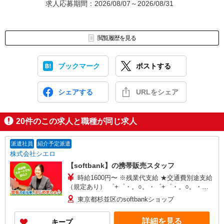
求人応募期間：2026/08/07～2026/08/31
閲覧履歴を見る
ブックマーク
ポストする
シェアする
URLをシェア
20
件のこの求人と職種が同じ求人
派遣社員
紹介予定派遣
株式会社シエロ
【softbank】の携帯販売スタッフ
時給1600円〜 ※残業代支給 ★交通費別途支給
（規定あり） ゜+゜・。○。・゜+゜・。○。・゜
+゜ 入社祝い金10万円支給(規定有) お友達を紹介
東京都杉並区のsoftbankショップ
頂くと, インセンティブ支給(規定有) ★月2回払
い・週払い可能（規程有）★ ゜・。○。・゜
詳細を見る
キープ
+゜・。○。・゜+゜