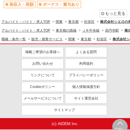
家電・携帯販売
ヶ月 月給25万円以上 ※経験・能力による 【試用
高収入・高額
ボーナス・賞与あり
期間】月給 260000 円 〜 322000 円
■ソフトバンク高円寺店 東京都 杉並区 高円寺
同じ特徴から求人を探す
もっと見る
南4丁目 7‐10 高円寺ビル1F
アルバイト・バイト・求人TOP
未経験歓迎
関東
ミドル（40代～）活躍中
東京都
杉並区
株式会社シエロの
詳細を見る
キープ
英語が活かせる
ボーナス・賞与あり
アルバイト・バイト・求人TOP
東京都の路線
ＪＲ中央線
高円寺駅
株
日払い
車通勤OK
職種・条件一覧
販売・接客サービス
関東
東京都
杉並区
株式会社シ
正社員
ソフトバンク荻窪店
交通費支給
社会保険あり
掲載ご希望のお客様へ
よくある質問
【店長職】ソフトバンクショップの携帯販売ス
社員登用あり
タッフ
お問い合わせ
利用規約
月給 260,000円 〜 322,000円 試用期間あり 6
ヶ月 月給25万円以上 ※経験・能力による 【試用
リンクについて
プライバシーポリシー
期間】月給 260000 円 〜 322000 円
■ソフトバンク荻窪店 東京都 杉並区 上荻1丁
目 17‐1 シンフォニーシティ荻窪1階
Cookieポリシー
個人情報保護方針
詳細を見る
キープ
メールサービスについて
サイト運営会社
サイトマップ
正社員
ソフトバンク西荻窪店
ソフトバンクショップの携帯販売スタッフ
(c) AIDEM Inc.
TOPへ
月給 233,500円 〜 260,200円 固定残業代: