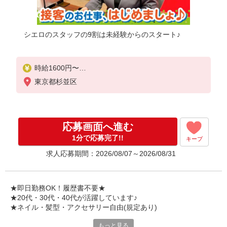
シエロのスタッフの9割は未経験からのスタート♪
時給1600円〜
※残業代支給
東京都杉並区
★交通費別途支給（規定あり）
゜+゜・。○。・゜+゜・。○。・゜+゜
入社祝い金10万円支給(規定有)
応募画面へ進む
お友達を紹介頂くと,
1分で応募完了!!
キープ
インセンティブ支給(規定有)
求人応募期間：2026/08/07～2026/08/31
★月2回払い・週払い可能（規程有）★
゜・。○。・゜+゜・。○。・゜+゜
★即日勤務OK！履歴書不要★
★20代・30代・40代が活躍しています♪
★ネイル・髪型・アクセサリー自由(規定あり)
もっと見る
各キャリアの新機種が特別価格で購入OK！！