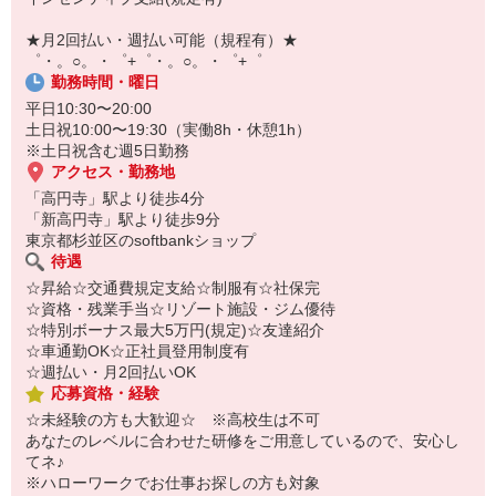
自宅に居ながらスマホでカンタン面接OK！
オンライン面談なのでスピード対応。
★月2回払い・週払い可能（規程有）★
即日登録もOK♪
゜・。○。・゜+゜・。○。・゜+゜
勤務時間・曜日
気になった方はお気軽にご相談ください！
平日10:30〜20:00
土日祝10:00〜19:30（実働8h・休憩1h）
※土日祝含む週5日勤務
アクセス・勤務地
「高円寺」駅より徒歩4分
「新高円寺」駅より徒歩9分
東京都杉並区のsoftbankショップ
待遇
☆昇給☆交通費規定支給☆制服有☆社保完
☆資格・残業手当☆リゾート施設・ジム優待
☆特別ボーナス最大5万円(規定)☆友達紹介
☆車通勤OK☆正社員登用制度有
☆週払い・月2回払いOK
応募資格・経験
☆未経験の方も大歓迎☆ ※高校生は不可
あなたのレベルに合わせた研修をご用意しているので、安心し
てネ♪
※ハローワークでお仕事お探しの方も対象