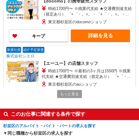
【docomo】の携帯販売スタッフ
時給1700円〜 ※残業代支給 ★交通費別途支給
（規定あり） ゜+゜・。○。・゜+゜・。○。・゜
+゜ 入社祝い金10万円支給(規定有) お友達を紹介
東京都杉並区のdocomoショップ
頂くと, インセンティブ支給(規定有) ★月2回払
い・週払い可能（規程有）★ ゜・。○。・゜
詳細を見る
キープ
+゜・。○。・゜+゜
派遣社員
紹介予定派遣
株式会社シエロ
【エーユー】の店舗スタッフ
時給1700円〜 ※最初の3ヶ月は1550円 ※残業
代支給 ★交通費別途支給（規定あり） ゜+゜・。
○。・゜+゜・。○。・゜+゜ 入社祝い金10万円支
東京都杉並区のauショップ
給(規定有) お友達を紹介頂くと, インセンティブ支
給(規定有) ★月2回払い・週払い可能（規程有）★
もっと見る
詳細を見る
キープ
゜・。○。・゜+゜・。○。・゜+゜
派遣社員
紹介予定派遣
このお仕事に関連する条件で探す
株式会社シエロ
【docomo】の携帯販売スタッフ
杉並区のアルバイト・バイト・パートの求人を探す
同じ職種から杉並区の求人を探す
時給1700円〜 ※残業代支給 ★交通費別途支給
（規定あり） ゜+゜・。○。・゜+゜・。○。・゜