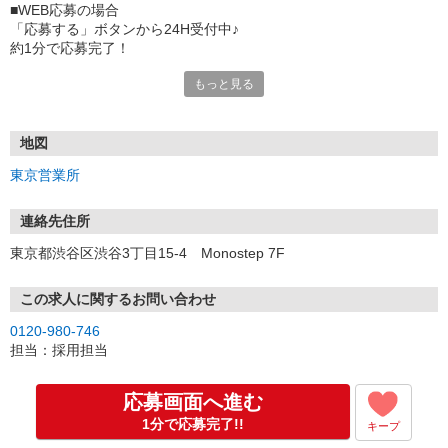
■WEB応募の場合
「応募する」ボタンから24H受付中♪
約1分で応募完了！
もっと見る
■電話応募の場合
電話応募も歓迎！（受付:10:00〜20:00）
土日祝も受付中♪
地図
【選考フロー】
東京営業所
①応募から3営業日を目安に、メールorお電話でご連絡します。
②面接日時を決定！「0120」から始まる電話番号からご連絡します
★スマホでWEB面接（LINEなど）・出張面接・事務所面接と選べま
連絡先住所
す
東京都渋谷区渋谷3丁目15-4 Monostep 7F
③面接実施（履歴書不要）
④勤務開始（スタート日は応相談）
※ご希望があれば、職場見学の調整もOKです！
この求人に関するお問い合わせ
0120-980-746
お気軽にご応募ください♪
担当：採用担当
応募画面へ進む
1分で応募完了!!
キープ