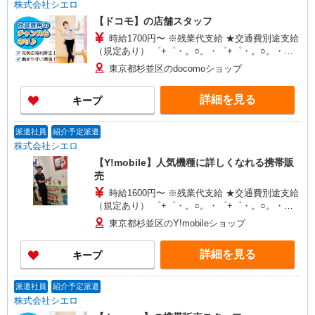
株式会社シエロ
【ドコモ】の店舗スタッフ
時給1700円〜 ※残業代支給 ★交通費別途支給
（規定あり） ゜+゜・。○。・゜+゜・。○。・゜
+゜ 入社祝い金10万円支給(規定有) お友達を紹介
東京都杉並区のdocomoショップ
頂くと, インセンティブ支給(規定有) ★月2回払
い・週払い可能（規程有）★ ゜・。○。・゜
詳細を見る
キープ
+゜・。○。・゜+゜
派遣社員
紹介予定派遣
株式会社シエロ
【Y!mobile】人気機種に詳しくなれる携帯販
売
時給1600円〜 ※残業代支給 ★交通費別途支給
（規定あり） ゜+゜・。○。・゜+゜・。○。・゜
+゜ 入社祝い金10万円支給(規定有) お友達を紹介
東京都杉並区のY!mobileショップ
頂くと, インセンティブ支給(規定有) ★月2回払
い・週払い可能（規程有）★ ゜・。○。・゜
詳細を見る
キープ
+゜・。○。・゜+゜
派遣社員
紹介予定派遣
株式会社シエロ