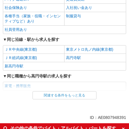
【試用期間】月給 233500 円 〜 260200 円
目 17‐1 シンフォニーシティ荻窪1階
社会保険あり
入社祝い金あり
各種手当（家族・役職・インセン
制服貸与
詳細を見る
キープ
ティブなど）あり
社員登用あり
正社員
ソフトバンク方南町駅前店
同じ沿線・駅から求人を探す
【店長職】ソフトバンクショップの携帯販売ス
タッフ
ＪＲ中央線(東京都)
東京メトロ丸ノ内線(東京都)
月給 260,000円 〜 322,000円 試用期間あり 6
ＪＲ総武線(東京都)
高円寺駅
ヶ月 月給25万円以上 ※経験・能力による 【試用
期間】月給 260000 円 〜 322000 円
新高円寺駅
■ソフトバンク方南町駅前店 東京都 杉並区 方
南2丁目 21‐3 アコード方南ビル1階
同じ職種から高円寺駅の求人を探す
詳細を見る
キープ
家電・携帯販売
関連する条件をもっと見る
同じ雇用形態から高円寺駅の求人を探す
正社員
ソフトバンク西荻窪店
派遣社員
紹介予定派遣
【店長職】ソフトバンクショップの携帯販売ス
同じ特徴から高円寺駅の求人を探す
タッフ
ID：AE0807948391
月給 260,000円 〜 322,000円 試用期間あり 6
即日勤務OK
履歴書不要
その他の条件でバイト・アルバイト・パートを探す
ヶ月 月給25万円以上 ※経験・能力による 【試用