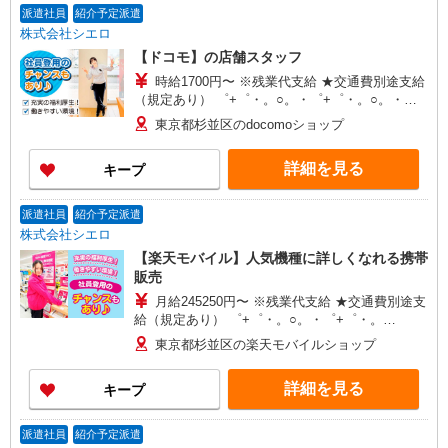
派遣社員
紹介予定派遣
株式会社シエロ
【ドコモ】の店舗スタッフ
時給1700円〜 ※残業代支給 ★交通費別途支給
（規定あり） ゜+゜・。○。・゜+゜・。○。・゜
+゜ 入社祝い金10万円支給(規定有) お友達を紹介
東京都杉並区のdocomoショップ
頂くと, インセンティブ支給(規定有) ★月2回払
い・週払い可能（規程有）★ ゜・。○。・゜
詳細を見る
キープ
+゜・。○。・゜+゜
派遣社員
紹介予定派遣
株式会社シエロ
【楽天モバイル】人気機種に詳しくなれる携帯
販売
月給245250円〜 ※残業代支給 ★交通費別途支
給（規定あり） ゜+゜・。○。・゜+゜・。
○。・゜+゜ 入社祝い金10万円支給(規定有) お友達
東京都杉並区の楽天モバイルショップ
を紹介頂くと, インセンティブ支給(規定有) ゜・。
○。・゜+゜・。○。・゜+゜
詳細を見る
キープ
派遣社員
紹介予定派遣