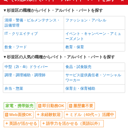
Web面接OK
期間】月給 260000 円 〜 322000 円
未経験歓迎
■ソフトバンク西荻窪店 東京都 杉並区 西荻北
杉並区の職種からバイト・アルバイト・パートを探す
3丁目 2‐7グロリアス西荻窪1F
ミドル（40代～）活躍中
英語が活かせる
清掃・警備・ビルメンテナンス・
ファッション・アパレル
語学力を活かせる（英語以外）
高収入・高額
詳細を見る
キープ
設備管理
ボーナス・賞与あり
昇給あり
IT・クリエイティブ
イベント・キャンペーン・アミュ
日払い
契約社員
週払い
ーズメント
ソフトバンク販売契約社員【杉並区エリア】
10時～勤務OK
髪型・髪色自由
飲食・フード
教育・保育
家電量販店内の携帯販売スタッフ
ネイルOK
ピアスOK
杉並区の人気の職種からバイト・アルバイト・パートを探す
月給 279,340円 〜 279,340円 試用期間なし ※
経験・能力による 【試用期間】時給 0 円 〜 0 円
駅直結・駅チカ
車通勤OK
中型（2t・4t）ドライバー
食品・試食販売
■ソフトバンク販売契約社員【杉並区エリア】
バイク通勤OK
交通費支給
東京都杉並区
調理・調理補助・調理師
サービス提供責任者・ソーシャル
社会保険あり
入社祝い金あり
ワーカー
詳細を見る
キープ
各種手当（家族・役職・インセン
制服貸与
弁当・惣菜
保育士・保育補助
ティブなど）あり
正社員
社員登用あり
家電・携帯販売
即日勤務OK
履歴書不要
ソフトバンク高円寺店
同じ職種から求人を探す
【店長職】ソフトバンクショップの携帯販売ス
Web面接OK
未経験歓迎
ミドル（40代～）活躍中
タッフ
販売・接客サービス
英語が活かせる
語学力を活かせる（英語以外）
月給 260,000円 〜 322,000円 試用期間あり 6