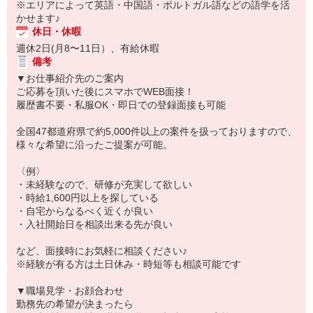
※エリアによって英語・中国語・ポルトガル語などの語学を活
かせます♪
休日・休暇
週休2日(月8〜11日）、有給休暇
備考
▼お仕事紹介先のご案内
ご応募を頂いた後にスマホでWEB面接！
履歴書不要・私服OK・即日での登録面接も可能
全国47都道府県で約5,000件以上の案件を扱っておりますので、
様々な希望に沿ったご提案が可能。
〈例〉
・未経験なので、研修が充実して欲しい
・時給1,600円以上を探している
・自宅からなるべく近くが良い
・入社開始日を相談出来る先が良い
など、面接時にお気軽に相談ください♪
※経験が有る方は土日休み・時短等も相談可能です
▼職場見学・お顔合わせ
勤務先の希望が決まったら