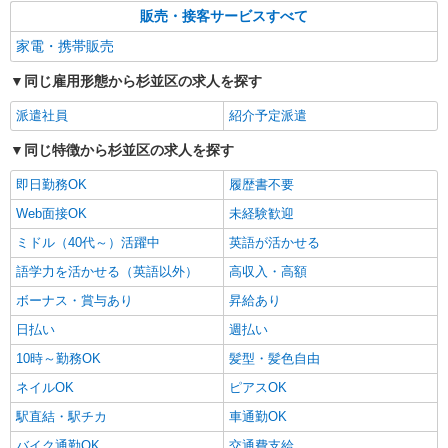
販売・接客サービスすべて
+゜ 入社祝い金10万円支給(規定有) お友達を紹介
東京都杉並区のdocomoショップ
頂くと, インセンティブ支給(規定有) ★月2回払
家電・携帯販売
い・週払い可能（規程有）★ ゜・。○。・゜
詳細を見る
キープ
+゜・。○。・゜+゜
同じ雇用形態から杉並区の求人を探す
派遣社員
正社員
紹介予定派遣
ソフトバンク方南町駅前店
同じ特徴から杉並区の求人を探す
ソフトバンクショップの携帯販売スタッフ
月給 233,500円 〜 260,200円 固定残業代:
即日勤務OK
履歴書不要
23,500円 〜 26,200円（15時間相当） ＊＿ 試用期
Web面接OK
未経験歓迎
間あり 6ヶ月 月給25万円以上 ※経験・能力による
■ソフトバンク方南町駅前店 東京都 杉並区 方
【試用期間】月給 233500 円 〜 260200 円
ミドル（40代～）活躍中
英語が活かせる
南2丁目 21‐3 アコード方南ビル1階
語学力を活かせる（英語以外）
高収入・高額
詳細を見る
キープ
ボーナス・賞与あり
昇給あり
日払い
週払い
正社員
ソフトバンク荻窪店
10時～勤務OK
髪型・髪色自由
ソフトバンクショップの携帯販売スタッフ
ネイルOK
ピアスOK
月給 233,500円 〜 260,200円 固定残業代:
駅直結・駅チカ
車通勤OK
23,500円 〜 26,200円（15時間相当） ＊＿ 試用期
間あり 6ヶ月 月給25万円以上 ※経験・能力による
■ソフトバンク荻窪店 東京都 杉並区 上荻1丁
バイク通勤OK
交通費支給