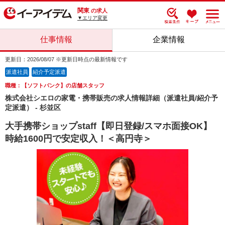
関東
の求人
▼エリア変更
仕事情報
企業情報
更新日：2026/08/07 ※更新日時点の最新情報です
派遣社員
紹介予定派遣
職種：【ソフトバンク】の店舗スタッフ
株式会社シエロの家電・携帯販売の求人情報詳細（派遣社員/紹介予
定派遣） - 杉並区
大手携帯ショップstaff【即日登録/スマホ面接OK】
時給1600円で安定収入！＜高円寺＞