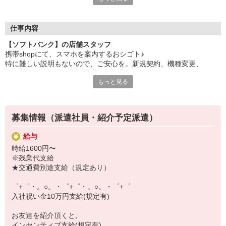
自分だけじゃなくって、
家族や友人にも適用されます！
仕事内容
さらに！各種リゾート施設やスポーツジムなどが
【ソフトバンク】の店舗スタッフ
特別割引価格でご利用可能☆
携帯shopにて、スマホを案内するおシゴト♪
お得に過ごしたいあなたの味方です♪
特に難しい説明もないので、ご安心を。新規契約、機種変更、
各種料金プランのご相談対応・ご提案などをお願いします。
【選べるお仕事いろいろ】
もっと見る
￣￣￣￣￣￣￣￣￣￣￣
初めての方でも安心♪
▼オフィスワーク
あなた専属のコーディネーターが親切・丁寧にフォローするので、
事務、経理、データ入力、コールセンター、受付
満足度◎
▼工場・製造・軽作業系
募集情報（派遣社員・紹介予定派遣）
機械/食品製造・梱包・仕分け・加工・組立・検査
■携帯やインターネット販売業務
▼美容系
給与
docomo(ドコモ)/au(エーユー)・KDDI/softbank(ソフトバンク)など
眉毛サロンのアイブロウ・ネイリスト・エステ
時給1600円〜
の大手キャリアから
▼営業・販売
※残業代支給
ワイモバイル(Y!mobille)、楽天モバイル、UQなど格安スマホまで幅
法人営業・アパレル販売・個別指導塾・人材紹介
★交通費別途支給（規定あり）
広く紹介可能♪
▼人気案件も多数♪
人気のApple（アップル）店舗もございます！
短期・期間限定・オープニング・官公庁案件
゜+゜・。○。・゜+゜・。○。・゜+゜
上場/優良/大手企業など
入社祝い金10万円支給(規定有)
【スマホ面接実施中】
お友達を紹介頂くと,
￣￣￣￣￣￣￣￣￣
インセンティブ支給(規定有)