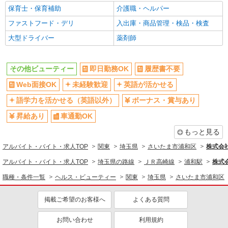
保育士・保育補助
介護職・ヘルパー
同じ職種から求人を探す
ファストフード・デリ
入出庫・商品管理・検品・検査
ヘルス・ビューティー
大型ドライバー
薬剤師
同じ特徴から求人を探す
未経験歓迎
英語が活かせる
その他ビューティー
即日勤務OK
履歴書不要
ボーナス・賞与あり
車通勤OK
Web面接OK
未経験歓迎
英語が活かせる
交通費支給
社会保険あり
語学力を活かせる（英語以外）
ボーナス・賞与あり
社員登用あり
昇給あり
車通勤OK
もっと見る
アルバイト・バイト・求人TOP
関東
埼玉県
さいたま市浦和区
株式会
アルバイト・バイト・求人TOP
埼玉県の路線
ＪＲ高崎線
浦和駅
株式
職種・条件一覧
ヘルス・ビューティー
関東
埼玉県
さいたま市浦和区
掲載ご希望のお客様へ
よくある質問
お問い合わせ
利用規約