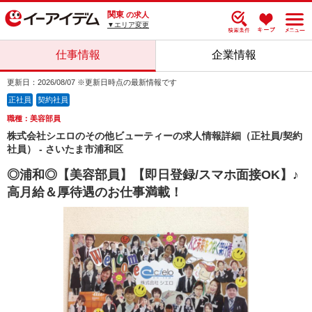
関東
の求人
▼エリア変更
仕事情報
企業情報
更新日：2026/08/07 ※更新日時点の最新情報です
正社員
契約社員
職種：美容部員
株式会社シエロのその他ビューティーの求人情報詳細（正社員/契約
社員） - さいたま市浦和区
◎浦和◎【美容部員】【即日登録/スマホ面接OK】♪
高月給＆厚待遇のお仕事満載！