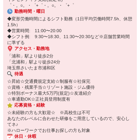
味わえるお仕事です！
オンライン面談なのでスピード対応。
゜・。○。・゜+゜・。○。・゜+゜
即日登録もOK♪
勤務時間・曜日
◆変形労働時間によるシフト勤務（1日平均労働時間7.5h、休憩
気になった方はお気軽にご相談ください！
1.5h）
◆営業時間: 11:00〜20:00
◆シフト例: 9:30〜18:30、11:30〜20:30など※店舗営業時間
に準ずる
アクセス・勤務地
「浦和」駅より徒歩2分
「北浦和」駅より徒歩24分
埼玉県さいたま市浦和区
待遇
☆昇給☆交通費規定支給☆制服有☆社保完
☆資格・残業手当☆リゾート施設・ジム優待
☆特別ボーナス最大5万円(規定)☆友達紹介
☆車通勤OK☆正社員登用制度有
応募資格・経験
☆未経験の方も大歓迎☆ ※高校生は不可
あなたのレベルに合わせた研修をご用意しているので、安心し
てネ♪
※ハローワークでお仕事お探しの方も対象
休日・休暇