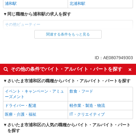
浦和駅
北浦和駅
同じ職種から浦和駅の求人を探す
その他ビューティー
関連する条件をもっと見る
同じ雇用形態から浦和駅の求人を探す
正社員
契約社員
同じ特徴から浦和駅の求人を探す
ID：AE0807949303
即日勤務OK
履歴書不要
その他の条件でバイト・アルバイト・パートを探す
Web面接OK
未経験歓迎
さいたま市浦和区の職種からバイト・アルバイト・パートを探す
英語が活かせる
語学力を活かせる（英語以外）
イベント・キャンペーン・アミュ
飲食・フード
ボーナス・賞与あり
昇給あり
ーズメント
車通勤OK
バイク通勤OK
ドライバー・配達
軽作業・製造・物流
交通費支給
社会保険あり
医療・介護・福祉
IT・クリエイティブ
入社祝い金あり
各種手当（家族・役職・インセン
さいたま市浦和区の人気の職種からバイト・アルバイト・パート
ティブなど）あり
を探す
制服貸与
社員登用あり