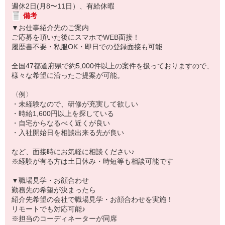
週休2日(月8〜11日）、有給休暇
備考
▼お仕事紹介先のご案内
ご応募を頂いた後にスマホでWEB面接！
履歴書不要・私服OK・即日での登録面接も可能
全国47都道府県で約5,000件以上の案件を扱っておりますので、
様々な希望に沿ったご提案が可能。
〈例〉
・未経験なので、研修が充実して欲しい
・時給1,600円以上を探している
・自宅からなるべく近くが良い
・入社開始日を相談出来る先が良い
など、面接時にお気軽に相談ください♪
※経験が有る方は土日休み・時短等も相談可能です
▼職場見学・お顔合わせ
勤務先の希望が決まったら
紹介先希望の会社で職場見学・お顔合わせを実施！
リモートでも対応可能♪
※担当のコーディネーターが同席