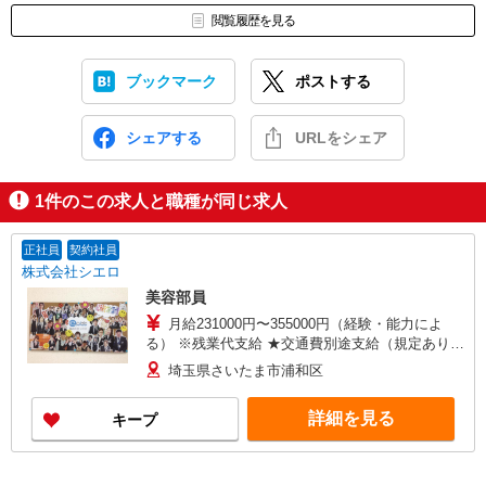
閲覧履歴を見る
ブックマーク
ポストする
シェアする
URLをシェア
1
件のこの求人と職種が同じ求人
正社員
契約社員
株式会社シエロ
美容部員
月給231000円〜355000円（経験・能力によ
る） ※残業代支給 ★交通費別途支給（規定あり）
゜+゜・。○。・゜+゜・。○。・゜+゜ 入社祝い金
埼玉県さいたま市浦和区
10万円支給(規定有) お友達を紹介頂くと, インセン
ティブ支給(規定有) ゜・。○。・゜+゜・。
詳細を見る
キープ
○。・゜+゜