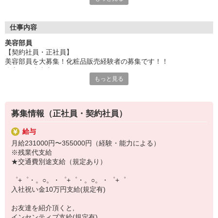
いつでも相談してください！
充実の福利厚生、各種施設利用の特典など、
仕事内容
働きやすい環境づくりに取り組んでいます！
美容部員
お仕事以外も充実させたいあなたの味方です♪
【契約社員・正社員】
美容部員を大募集！化粧品販売経験者の募集です！！
【選べるお仕事いろいろ】
◇主な仕事内容
￣￣￣￣￣￣￣￣￣￣￣
もっと見る
カウンターにいらしたお客様のお悩みやご希望をヒアリングして、
▼オフィスワーク
肌診断・メイクアップサービスを通して、肌質・生活習慣や体調に
事務、経理、データ入力、コールセンター、受付
合った化粧品をご提案するお仕事です。
▼工場・製造・軽作業系
■スキンケアだけでなく、メイクアップ製品も！
機械/食品製造・梱包・仕分け・加工・組立・検査
募集情報（正社員・契約社員）
■「いろいろな化粧品を使ってみたけれど、なかなか自分に合うもの
▼美容系
が見つからなかった」というお客様の多くが「アクセーヌに出会え
眉毛サロンのアイブロウ・ネイリスト・エステ
給与
てよかった！」と言ってくださいます！また、近年肌が敏感に傾き
▼営業・販売
月給231000円〜355000円（経験・能力による）
やすい方も多く、多くのお客様の「お守り」のような製品になって
法人営業・アパレル販売・個別指導塾・人材紹介
※残業代支給
います。アクセーヌは、クチコミサイトでも評判が高く、さまざま
▼人気案件も多数♪
★交通費別途支給（規定あり）
なな賞も受賞しています。スキンケア製品のイメージが強いのです
短期・期間限定・オープニング・官公庁案件
が、ファンデーションやメイクアップ製品も充実しています。「肌
上場/優良/大手企業など
゜+゜・。○。・゜+゜・。○。・゜+゜
トラブルで、メイクはできない」とあきらめていたお客様が、「ア
入社祝い金10万円支給(規定有)
クセーヌに出会って、初めてメイクの楽しさを知りました！・・・
【スマホ面接実施中】
うれしくて泣きそう。」と感動していただくこともしばし
￣￣￣￣￣￣￣￣￣
お友達を紹介頂くと,
ば。・・・こちらも思わずもらい泣きしそうになるぐらい、感動を
自宅に居ながらスマホでカンタン面接OK！
インセンティブ支給(規定有)