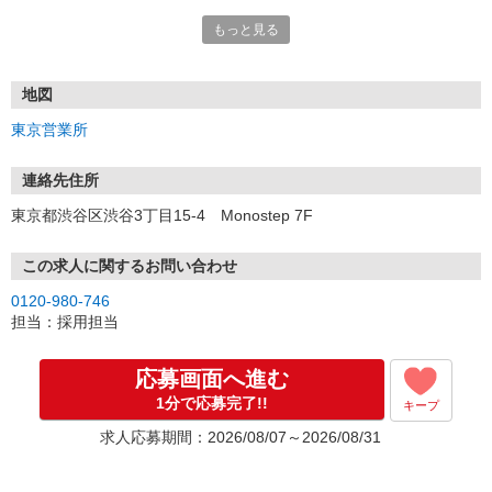
もっと見る
■電話応募の場合
電話応募も歓迎！（受付:10:00〜20:00）
土日祝も受付中♪
地図
【選考フロー】
東京営業所
①応募から3営業日を目安に、メールorお電話でご連絡します。
②面接日時を決定！「0120」から始まる電話番号からご連絡します
★スマホでWEB面接（LINEなど）・出張面接・事務所面接と選べま
連絡先住所
す
東京都渋谷区渋谷3丁目15-4 Monostep 7F
③面接実施（履歴書不要）
④勤務開始（スタート日は応相談）
※ご希望があれば、職場見学の調整もOKです！
この求人に関するお問い合わせ
0120-980-746
お気軽にご応募ください♪
担当：採用担当
応募画面へ進む
1分で応募完了!!
キープ
求人応募期間：2026/08/07～2026/08/31