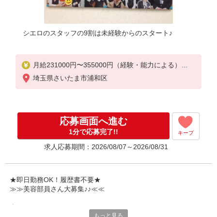
シエロのスタッフの9割は未経験からのスタート♪
月給231000円〜355000円（経験・能力による）
※残業代支給
埼玉県さいたま市浦和区
★交通費別途支給（規定あり）
゜+゜・。○。・゜+゜・。○。・゜+゜
入社祝い金10万円支給(規定有)
応募画面へ進む
お友達を紹介頂くと,
1分で応募完了!!
キープ
インセンティブ支給(規定有)
求人応募期間：2026/08/07～2026/08/31
゜・。○。・゜+゜・。○。・゜+゜
★即日勤務OK！履歴書不要★
≫≫美容部員さん大募集♪♪≪≪
専任のコーディネーターがサポート♪
もっと見る
職場での不安や悩み事があれば