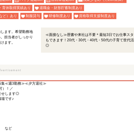
・育休取得実績あり
退職金・財形貯蓄制度あり
など）あり
制服貸与
研修制度あり
資格取得支援制度あり
内します。希望勤務地
≪面接なし≫歴書や来社は不要＊最短3日でお仕事スタ
い。担当者がしっかり
もできます！20代・30代・40代・50代の子育て世代
頂けます。
◎
募集≪週3勤務≫≪夕方退社≫
可）！／
任せします◎
場です♪
） など