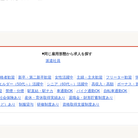
同じ雇用形態から求人を探す
派遣社員
格者歓迎
新卒・第二新卒歓迎
女性活躍中
主婦・主夫歓迎
フリーター歓迎
エルダー（50代～）活躍中
シニア（60代～）活躍中
高収入・高額
ボーナス・
迎
禁煙・分煙
駅直結・駅チカ
車通勤OK
バイク通勤OK
自転車通勤OK
社会保険あり
産休・育休取得実績あり
退職金・財形貯蓄制度あり
など）あり
制服貸与
研修制度あり
資格取得支援制度あり