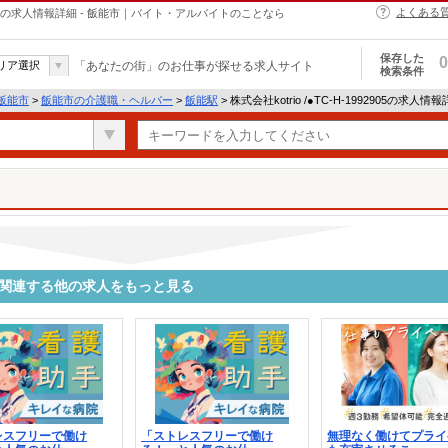
よくある
・ヘルパーの求人情報詳細 - 飯能市｜バイト・アルバイトのことなら
保存した
0
リア選択
「あなたの街」のお仕事が探せる求人サイト
検索条件
飯能市
>
飯能市の介護職・ヘルパー
>
飯能駅
> 株式会社kotrio /●TC-H-1992905の求人情
2905に関連する他の求人をもっと見る
レスフリーで働け
「ストレスフリーで働け
無理なく働けてプライ