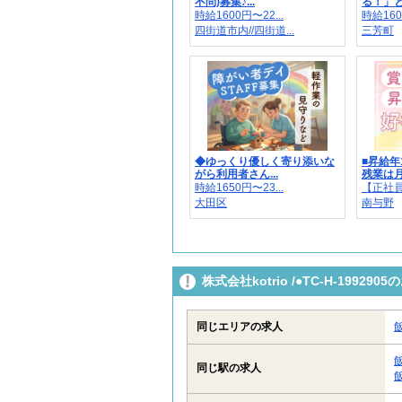
不問)募集♪...
る！」と
時給1600円〜22...
時給160
四街道市内//四街道...
三芳町
◆ゆっくり優しく寄り添いな
■昇給年
がら利用者さん...
残業は月平
時給1650円〜23...
【正社員】
大田区
南与野
株式会社kotrio /●TC-H-199
同じエリアの求人
同じ駅の求人