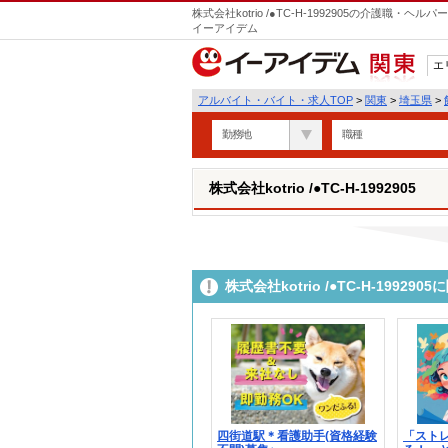
株式会社kotrio /●TC-H-1992905の介護職
イーアイデム
エ
関東
アルバイト・バイト・求人TOP
>
関東
>
埼玉県
>
勤務地
職種
株式会社kotrio /●TC-H-1992905
株式会社kotrio /●TC-H-199
四街道駅＊看護助手(資格経験
「スト