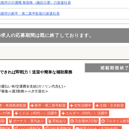
飯能市の介護職 無資格（施設介護）の派遣社員
飯能市の新卒・第二新卒歓迎の派遣社員
の求人の応募期間は既に終了しております。
転できれば即戦力！送迎や簡単な補助業務
有/週払い有/交通費全支給(ガソリン代含む)＞
FF募集≪週3勤務≫≪夕方退社≫
者・有資格者歓迎
新卒・第二新卒歓迎
女性活躍中
主婦・主夫歓迎
ンクOK
ミドル（40代～）活躍中
エルダー（50代～）活躍中
高額
ボーナス・賞与あり
昇給あり
完全週休2日制
フルタイム歓
通勤OK
バイク通勤OK
自転車通勤OK
残業少なめ（月20h未満）