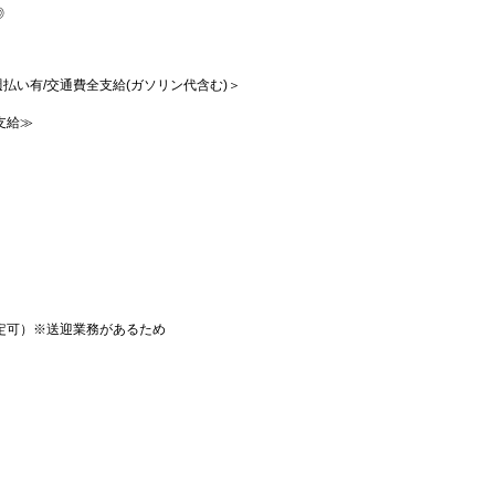
◎
/週払い有/交通費全支給(ガソリン代含む)＞
支給≫
定可）※送迎業務があるため