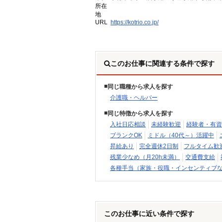
所在
地
URL
https://kotrio.co.jp/
このお仕事に関連する条件で探す
同じ職種から求人を探す
介護職・ヘルパー
同じ特徴から求人を探す
入社日応相談
未経験歓迎
経験者・有資
ブランクOK
ミドル（40代～）活躍中
昇給あり
完全週休2日制
フルタイム歓
残業少なめ（月20h未満）
交通費支給
各種手当（家族・役職・インセンティブ
このお仕事に近い条件で探す