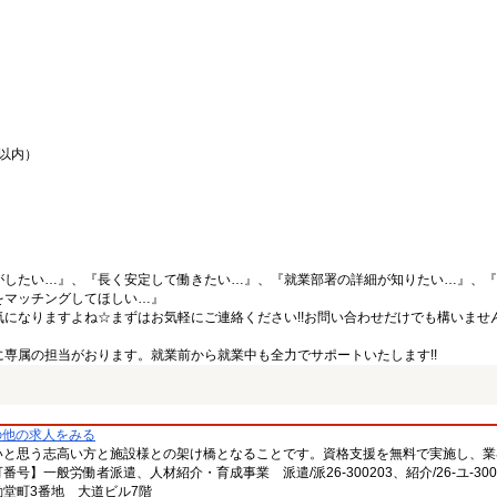
間以内）
がしたい…』、『長く安定して働きたい…』、『就業部署の詳細が知りたい…』、『
をマッチングしてほしい…』
になりますよね☆まずはお気軽にご連絡ください!!お問い合わせだけでも構いません
専属の担当がおります。就業前から就業中も全力でサポートいたします!!
の他の求人をみる
いと思う志高い方と施設様との架け橋となることです。資格支援を無料で実施し、業
一般労働者派遣、人材紹介・育成事業 派遣/派26-300203、紹介/26-ユ-300
堂町3番地 大道ビル7階