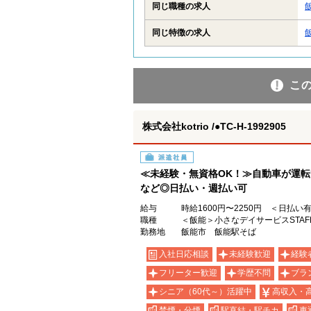
同じ職種の求人
同じ特徴の求人
こ
株式会社kotrio /●TC-H-1992905
派遣社員
≪未経験・無資格OK！≫自動車が運
など◎日払い・週払い可
給与
時給1600円〜2250円 ＜日払い
職種
＜飯能＞小さなデイサービスSTA
勤務地
飯能市 飯能駅そば
入社日応相談
未経験歓迎
経験
フリーター歓迎
学歴不問
ブラ
シニア（60代～）活躍中
高収入・
禁煙・分煙
駅直結・駅チカ
車