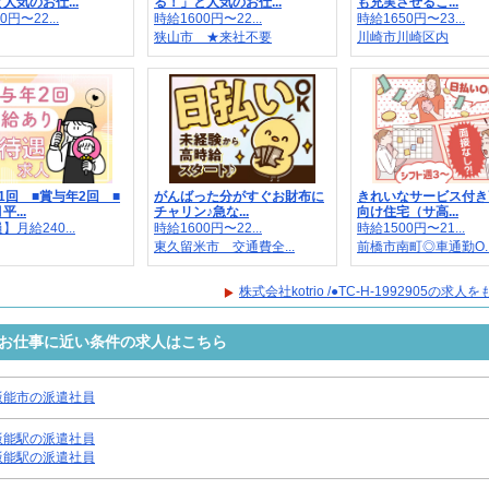
人気のお仕...
る！」と人気のお仕...
も充実させるこ...
0円〜22...
時給1600円〜22...
時給1650円〜23...
狭山市 ★来社不要
川崎市川崎区内
1回 ■賞与年2回 ■
がんばった分がすぐお財布に
きれいなサービス付き
...
チャリン♪急な...
向け住宅（サ高...
月給240...
時給1600円〜22...
時給1500円〜21...
東久留米市 交通費全...
前橋市南町◎車通勤O..
株式会社kotrio /●TC-H-1992905の求
2905のお仕事に近い条件の求人はこちら
飯能市の派遣社員
飯能駅の派遣社員
飯能駅の派遣社員