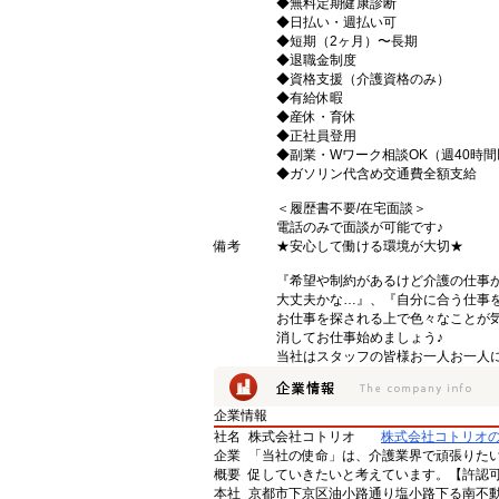
◆無料定期健康診断
◆日払い・週払い可
◆短期（2ヶ月）〜長期
◆退職金制度
◆資格支援（介護資格のみ）
◆有給休暇
◆産休・育休
◆正社員登用
◆副業・Wワーク相談OK（週40時
◆ガソリン代含め交通費全額支給
＜履歴書不要/在宅面談＞
電話のみで面談が可能です♪
備考
★安心して働ける環境が大切★
『希望や制約があるけど介護の仕事
大丈夫かな…』、『自分に合う仕事
お仕事を探される上で色々なことが気
消してお仕事始めましょう♪
当社はスタッフの皆様お一人お一人に
企業情報
社名
株式会社コトリオ
株式会社コトリオ
企業
「当社の使命」は、介護業界で頑張りた
概要
促していきたいと考えています。【許認可番号】
本社
京都市下京区油小路通り塩小路下る南不動