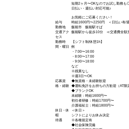
短期2ヶ月〜OKなのでお試し勤務も
日払い・週払い対応可能♪
お気軽にご応募ください！
給与
時給1600円〜2250円 ＜日払い有
勤務地
飯能市 飯能駅そば
交通アク
飯能駅から徒歩10分 ≪交通費全額
セス
勤務時
【シフト制/休憩1h】
間・曜日
例
・7:00〜16:00
・8:00〜17:00
・9:00〜18:00
など
※残業なし
※週3日〜OK
応募資
◆無資格・未経験歓迎
格・経験
◆運転免許をお持ちの方歓迎（AT限
◆ブランクOK
未経験：時給1600円〜
初任者研修：時給1700円〜
介護福祉士：時給1800円〜
休日・休
＜休日＞
暇
シフトによりお休み決定
待遇
※各種規定有
◆社会保険完備