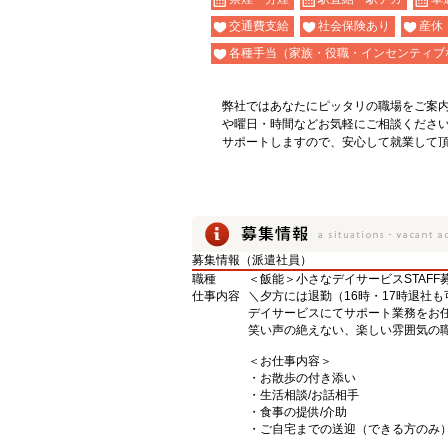
交通費支給
社会保険あり
産休
各種手当（家族・役職・インセンティブ
弊社ではあなたにピッタリの職場をご案
や曜日・時間などお気軽にご相談くださ
サポートしますので、安心して就業して
募集情報（派遣社員）
職種
＜飯能＞小さなデイサービスSTAFF
仕事内容
＼夕方には退勤（16時・17時退社も
デイサービスにてサポート業務をお
笑い声の絶えない、楽しい雰囲気の職
＜お仕事内容＞
・お散歩の付き添い
・生活相談/お話相手
・食事の提供/介助
・ご自宅までの送迎（できる方のみ