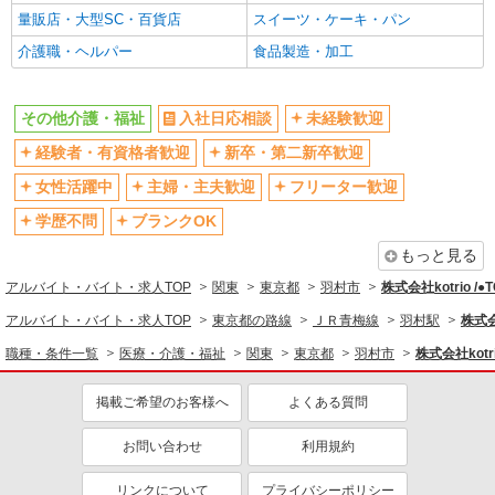
量販店・大型SC・百貨店
スイーツ・ケーキ・パン
駅直結・駅チカ
車通勤OK
介護職・ヘルパー
食品製造・加工
バイク通勤OK
自転車通勤OK
残業少なめ（月20h未満）
交通費支給
その他介護・福祉
入社日応相談
未経験歓迎
社会保険あり
産休・育休取得実績あり
経験者・有資格者歓迎
新卒・第二新卒歓迎
退職金・財形貯蓄制度あり
各種手当（家族・役職・インセン
ティブなど）あり
女性活躍中
主婦・主夫歓迎
フリーター歓迎
制服貸与
研修制度あり
学歴不問
ブランクOK
資格取得支援制度あり
もっと見る
同じ職種から求人を探す
アルバイト・バイト・求人TOP
関東
東京都
羽村市
株式会社kotrio /
医療・介護・福祉
アルバイト・バイト・求人TOP
東京都の路線
ＪＲ青梅線
羽村駅
株式会
同じ特徴から求人を探す
職種・条件一覧
医療・介護・福祉
関東
東京都
羽村市
株式会社kotr
未経験歓迎
ミドル（40代～）活躍中
掲載ご希望のお客様へ
よくある質問
ボーナス・賞与あり
車通勤OK
お問い合わせ
利用規約
交通費支給
社会保険あり
産休・育休取得実績あり
リンクについて
プライバシーポリシー