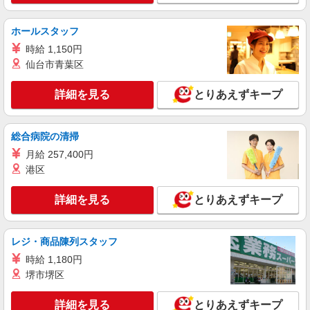
フ募集＊週3〜OK♪
時給1500円〜 ※給与は資格・経験を考慮
ホールスタッフ
◆交通費orガソリン代全額支給
時給 1,150円
羽村市 近隣で他も紹介可
仙台市青葉区
詳細を見る
キープ
詳細を見る
とりあえずキープ
NEW
派遣社員
株式会社kotrio /●TC-H-1905327
総合病院の清掃
＜羽村駅＞和気あいあいとした雰囲気！障が
月給 257,400円
い者支援のお仕事♪
港区
時給1600円〜2250円 ＜日払い有/週払い有/交
通費全支給(ガソリン代含む)＞
詳細を見る
とりあえずキープ
羽村市 車通勤OK
レジ・商品陳列スタッフ
詳細を見る
キープ
時給 1,180円
NEW
職業紹介
堺市堺区
株式会社kotrio /●SW-S-2077651
羽村｜未経験OK！就労支援の正社員スタッ
詳細を見る
とりあえずキープ