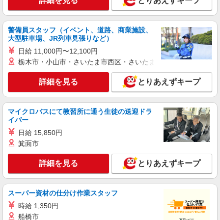
詳細を見る
とりあえずキープ
パートSTAFF
時給1550円〜2312円 ＜交通費全支給(ガソリ
ン代含む)＞
警備員スタッフ（イベント、道路、商業施設、
羽村市 近隣で他も紹介可
大型駐車場、JR列車見張りなど）
日給 11,000円〜12,100円
詳細を見る
キープ
栃木市・小山市・さいたま市西区・さいたま市岩槻区・久喜市・
NEW
職業紹介
詳細を見る
とりあえずキープ
株式会社kotrio /●SW-S-2158248
レア！羽村駅☆就労支援スタッフ☆見守り＆
補助業務がメイン♪
マイクロバスにて教習所に通う生徒の送迎ドラ
イバー
【正社員】月給240,000〜400,000円 ・基本
給：200,000円〜220,000円 ・資格手当：10,000〜
日給 15,850円
30,000円 ・役職手当：10,000〜70,000円 ・処遇改
羽村市 近隣で他も紹介可
箕面市
善手当：20,000〜60,000円（勤続年数、保有資格
により変動） ・固定残業手当：20,000円（10時
詳細を見る
とりあえずキープ
詳細を見る
キープ
間） ※固定残業時間を超過する場合には超過勤務
手当として別途支給 ・夜勤手当：10,000円/1回
（上記給与とは別に支給） 下記資格をお持ちの方
NEW
職業紹介
歓迎 ・認知症介護基礎研修 ・初任者研修 ・実務
スーパー資材の仕分け作業スタッフ
株式会社kotrio /●SW-S-2159550
者研修 ・介護福祉士 など
時給 1,350円
お迎え時間に合わせたシフトもOK＊主婦活
船橋市
躍中◎サ高住STAFF