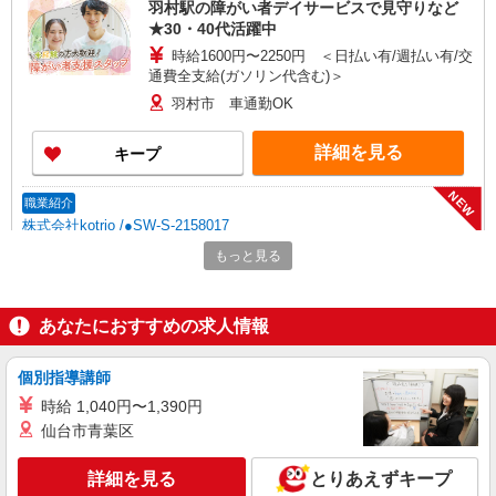
羽村駅の障がい者デイサービスで見守りなど
★30・40代活躍中
時給1600円〜2250円 ＜日払い有/週払い有/交
通費全支給(ガソリン代含む)＞
羽村市 車通勤OK
詳細を見る
キープ
NEW
職業紹介
株式会社kotrio /●SW-S-2158017
ゆったり週3〜/ブランクOK☆就労支援のパ
もっと見る
ートスタッフ☆羽村駅
時給1500円〜 ※給与は資格・経験を考慮
◆交通費orガソリン代全額支給
あなたにおすすめの求人情報
羽村市 近隣で他も紹介可
個別指導講師
詳細を見る
キープ
時給 1,040円〜1,390円
仙台市青葉区
NEW
職業紹介
株式会社kotrio /●SW-S-2007412
詳細を見る
とりあえずキープ
羽村｜未経験OK！就労支援のパートスタッ