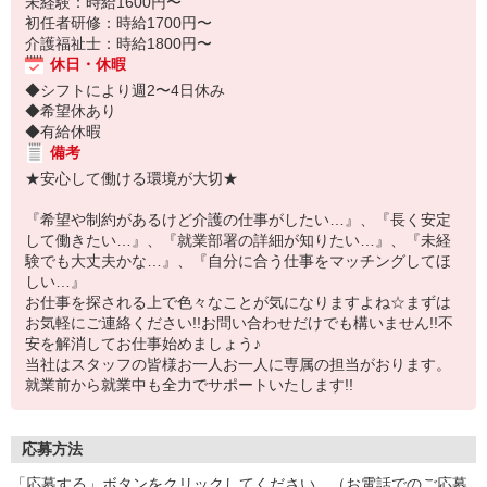
未経験：時給1600円〜
初任者研修：時給1700円〜
介護福祉士：時給1800円〜
休日・休暇
◆シフトにより週2〜4日休み
◆希望休あり
◆有給休暇
備考
★安心して働ける環境が大切★
『希望や制約があるけど介護の仕事がしたい…』、『長く安定
して働きたい…』、『就業部署の詳細が知りたい…』、『未経
験でも大丈夫かな…』、『自分に合う仕事をマッチングしてほ
しい…』
お仕事を探される上で色々なことが気になりますよね☆まずは
お気軽にご連絡ください!!お問い合わせだけでも構いません!!不
安を解消してお仕事始めましょう♪
当社はスタッフの皆様お一人お一人に専属の担当がおります。
就業前から就業中も全力でサポートいたします!!
応募方法
「応募する」ボタンをクリックしてください。（お電話でのご応募