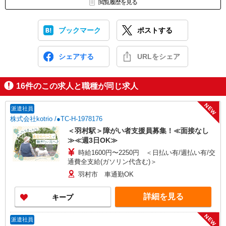
閲覧履歴を見る
ブックマーク
ポストする
シェアする
URLをシェア
16
件のこの求人と職種が同じ求人
NEW
派遣社員
株式会社kotrio /●TC-H-1978176
＜羽村駅＞障がい者支援員募集！≪面接なし
≫≪週3日OK≫
時給1600円〜2250円 ＜日払い有/週払い有/交
通費全支給(ガソリン代含む)＞
羽村市 車通勤OK
詳細を見る
キープ
NEW
派遣社員