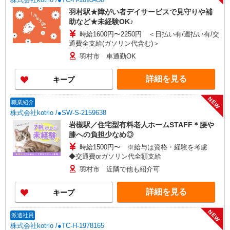
者研修 ・介護福祉士 など
羽村駅★障がい者デイサービスで見守りや補
助など★未経験OK♪
時給1600円〜2250円 ＜日払い有/週払い有/交
通費全支給(ガソリン代含む)＞
羽村市 車通勤OK
詳細を見る
キープ
NEW
職業紹介
株式会社kotrio /●SW-S-2159638
岩槻駅／住宅型有料老人ホームSTAFF＊腰や
膝への負担少なめ◎
時給1500円〜 ※給与は資格・経験を考慮
◆交通費orガソリン代全額支給
羽村市 近隣で他も紹介可
詳細を見る
キープ
NEW
派遣社員
株式会社kotrio /●TC-H-1978165