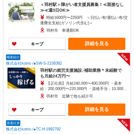
＜羽村駅＞障がい者支援員募集！≪面接なし
≫≪週3日OK≫
時給1600円〜2250円 ＜日払い有/週払い有/交
通費全支給(ガソリン代含む)＞
羽村市 車通勤OK
詳細を見る
キープ
NEW
職業紹介
株式会社kotrio /●SW-S-2158382
羽村駅の就労支援施設♪補助業務＊未経験で
も月給24万円〜
【正社員】月給240,000〜400,000円 ・基本
給：200,000円〜220,000円 ・資格手当：10,000〜
30,000円 ・役職手当：10,000〜70,000円 ・処遇改
羽村市 近隣で他も紹介可
善手当：20,000〜60,000円（勤続年数、保有資格
により変動） ・固定残業手当：20,000円（10時
詳細を見る
キープ
間） ※固定残業時間を超過する場合には超過勤務
手当として別途支給 下記資格をお持ちの方歓迎 ・
認知症介護基礎研修 ・初任者研修 ・実務者研修
NEW
派遣社員
・介護福祉士 など
株式会社kotrio /●TC-H-1992792