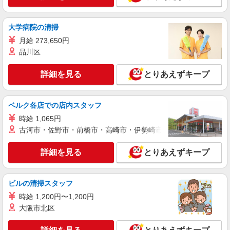
フ募集＊賞与年2回♪
【正社員】月給240,000〜400,000円 ・基本
大学病院の清掃
給：200,000円〜220,000円 ・資格手当：10,000〜
30,000円 ・役職手当：10,000〜70,000円 ・処遇改
羽村市 近隣で他も紹介可
月給 273,650円
善手当：20,000〜60,000円（勤続年数、保有資格
品川区
により変動） ・固定残業手当：20,000円（10時
詳細を見る
キープ
間） ※固定残業時間を超過する場合には超過勤務
手当として別途支給 下記資格をお持ちの方歓迎 ・
詳細を見る
とりあえずキープ
認知症介護基礎研修 ・初任者研修 ・実務者研修
NEW
職業紹介
・介護福祉士 など
株式会社kotrio /●SW-S-2159771
ベルク各店での店内スタッフ
経験不問！ゼロからはじめる就労支援のパー
トスタッフ☆西大宮駅
時給 1,065円
古河市・佐野市・前橋市・高崎市・伊勢崎市・太田市・館林市・
時給1550円〜2312円 ＜交通費全支給(ガソリ
ン代含む)＞
詳細を見る
とりあえずキープ
羽村市 近隣で他も紹介可
詳細を見る
キープ
ビルの清掃スタッフ
NEW
時給 1,200円〜1,200円
職業紹介
大阪市北区
株式会社kotrio /●SW-S-2159725
＜七里駅＞時給1550円〜！高齢者向け住宅の