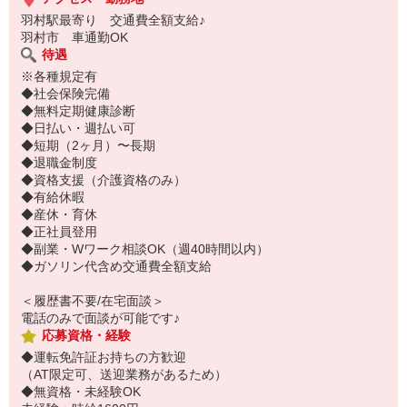
羽村駅最寄り 交通費全額支給♪
羽村市 車通勤OK
待遇
※各種規定有
◆社会保険完備
◆無料定期健康診断
◆日払い・週払い可
◆短期（2ヶ月）〜長期
◆退職金制度
◆資格支援（介護資格のみ）
◆有給休暇
◆産休・育休
◆正社員登用
◆副業・Wワーク相談OK（週40時間以内）
◆ガソリン代含め交通費全額支給
＜履歴書不要/在宅面談＞
電話のみで面談が可能です♪
応募資格・経験
◆運転免許証お持ちの方歓迎
（AT限定可、送迎業務があるため）
◆無資格・未経験OK