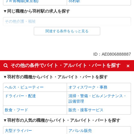
ＪＲ青梅線(東京都)
羽村駅
同じ職種から羽村駅の求人を探す
その他介護・福祉
関連する条件をもっと見る
同じ雇用形態から羽村駅の求人を探す
派遣社員
同じ特徴から羽村駅の求人を探す
ID：AE0806888887
入社日応相談
未経験歓迎
その他の条件でバイト・アルバイト・パートを探す
経験者・有資格者歓迎
新卒・第二新卒歓迎
羽村市の職種からバイト・アルバイト・パートを探す
女性活躍中
主婦・主夫歓迎
ヘルス・ビューティー
オフィスワーク・事務
フリーター歓迎
学歴不問
ドライバー・配達
清掃・警備・ビルメンテナンス・
ブランクOK
ミドル（40代～）活躍中
設備管理
エルダー（50代～）活躍中
シニア（60代～）活躍中
飲食・フード
販売・接客サービス
高収入・高額
ボーナス・賞与あり
羽村市の人気の職種からバイト・アルバイト・パートを探す
昇給あり
完全週休2日制
大型ドライバー
アパレル販売
フルタイム歓迎
禁煙・分煙