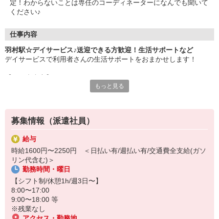
定！わからないことは専任のコーディネーターになんでも聞いて
ください♪
仕事内容
羽村駅☆デイサービス♪送迎できる方歓迎！生活サポートなど
デイサービスで利用者さんの生活サポートをおまかせします！
【お仕事内容】
もっと見る
・自宅から施設までの送迎（運転できる方）
・必要に応じて日常生活の介助
・リハビリのお手伝い/見守り
・お話やレクリエーション など
募集情報（派遣社員）
利用者さんは比較的介護度が低めなので、介護初心者・ブランクの
給与
ある方にも人気です♪
時給1600円〜2250円 ＜日払い有/週払い有/交通費全支給(ガソ
リン代含む)＞
未経験の方も大歓迎です◎
勤務時間・曜日
20代・30代・40代・50代幅広く活躍中！
【シフト制/休憩1h/週3日〜】
日払い・週払いも対応可能☆
8:00〜17:00
利用希望される方はお気軽にご相談ください。
9:00〜18:00 等
※残業なし
アクセス・勤務地