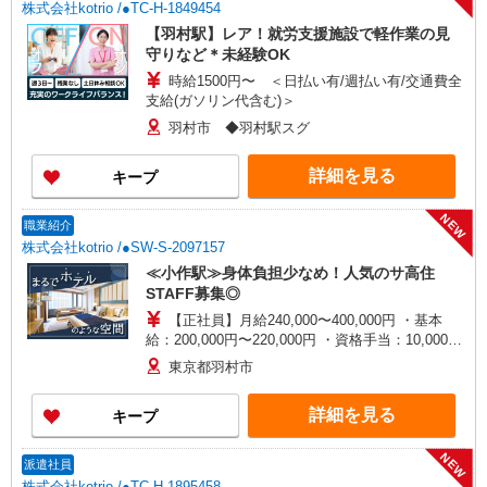
株式会社kotrio /●TC-H-1849454
【羽村駅】レア！就労支援施設で軽作業の見
守りなど＊未経験OK
時給1500円〜 ＜日払い有/週払い有/交通費全
支給(ガソリン代含む)＞
羽村市 ◆羽村駅スグ
詳細を見る
キープ
NEW
職業紹介
株式会社kotrio /●SW-S-2097157
≪小作駅≫身体負担少なめ！人気のサ高住
STAFF募集◎
【正社員】月給240,000〜400,000円 ・基本
給：200,000円〜220,000円 ・資格手当：10,000〜
30,000円 ・役職手当：10,000〜70,000円 ・処遇改
東京都羽村市
善手当：20,000〜60,000円（勤続年数、保有資格
により変動） ・固定残業手当：20,000円（10時
詳細を見る
キープ
間） ※固定残業時間を超過する場合には超過勤務
手当として別途支給 ・夜勤手当：10,000円/1回
（上記給与とは別に支給） 下記資格をお持ちの方
NEW
派遣社員
歓迎 ・認知症介護基礎研修 ・初任者研修 ・実務
株式会社kotrio /●TC-H-1895458