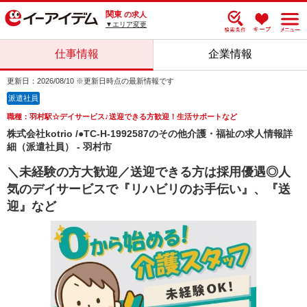
関東
の求人
▼エリア変更
仕事情報
企業情報
更新日：2026/08/10 ※更新日時点の最新情報です
派遣社員
職種：羽村駅☆デイサービス♪送迎できる方歓迎！生活サポートなど
株式会社kotrio /●TC-H-1992587のその他介護・福祉の求人情報詳
細（派遣社員） - 羽村市
＼未経験の方大歓迎／送迎できる方は採用優遇◎人
気のデイサービスで『リハビリのお手伝い』、『送
迎』など