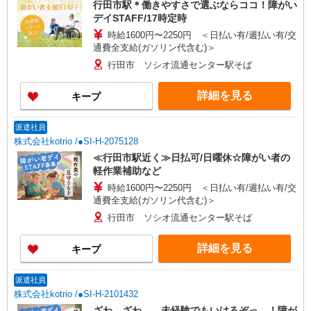
行田市駅＊働きやすさで選ぶならココ！障がい
デイSTAFF/17時定時
時給1600円〜2250円 ＜日払い有/週払い有/交
通費全支給(ガソリン代含む)＞
行田市 ソシオ流通センター駅そば
詳細を見る
キープ
派遣社員
株式会社kotrio /●SI-H-2075128
≪行田市駅近く≫日払可/日曜休☆障がい者の
軽作業補助など
時給1600円〜2250円 ＜日払い有/週払い有/交
通費全支給(ガソリン代含む)＞
行田市 ソシオ流通センター駅そば
詳細を見る
キープ
派遣社員
株式会社kotrio /●SI-H-2101432
ざわ…ざわ…。未経験でもいけるぞっ…！障が