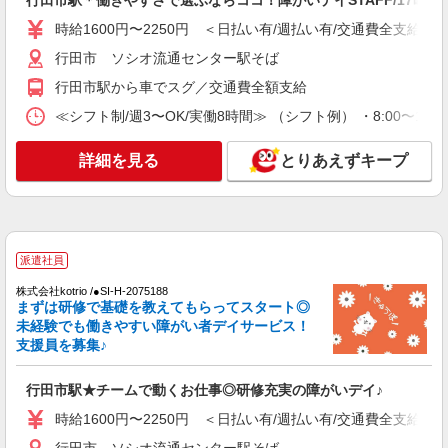
行田市駅＊働きやすさで選ぶならココ！障がいデイSTAFF/17時定
時給1600円〜2250円 ＜日払い有/週払い有/交通費全支給(ガ
行田市 ソシオ流通センター駅そば
行田市駅から車でスグ／交通費全額支給
≪シフト制/週3〜OK/実働8時間≫ （シフト例） ・8:00〜17:
詳細を見る
とりあえずキープ
派遣社員
株式会社kotrio /●SI-H-2075188
まずは研修で基礎を教えてもらってスタート◎
未経験でも働きやすい障がい者デイサービス！
支援員を募集♪
行田市駅★チームで動くお仕事◎研修充実の障がいデイ♪
時給1600円〜2250円 ＜日払い有/週払い有/交通費全支給(ガ