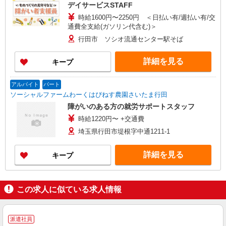
デイサービスSTAFF
時給1600円〜2250円 ＜日払い有/週払い有/交
通費全支給(ガソリン代含む)＞
行田市 ソシオ流通センター駅そば
詳細を見る
キープ
アルバイト
パート
ソーシャルファームわーくはぴねす農園さいたま行田
障がいのある方の就労サポートスタッフ
時給1220円〜 +交通費
埼玉県行田市堤根字中通1211-1
詳細を見る
キープ
この求人に似ている求人情報
派遣社員