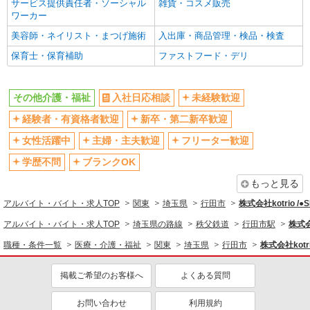
サービス提供責任者・ソーシャル
雑貨・コスメ販売
昇給あり
完全週休2日制
ワーカー
フルタイム歓迎
禁煙・分煙
美容師・ネイリスト・まつげ施術
入出庫・商品管理・検品・検査
駅直結・駅チカ
車通勤OK
保育士・保育補助
ファストフード・デリ
バイク通勤OK
自転車通勤OK
残業少なめ（月20h未満）
交通費支給
その他介護・福祉
入社日応相談
未経験歓迎
社会保険あり
産休・育休取得実績あり
経験者・有資格者歓迎
新卒・第二新卒歓迎
退職金・財形貯蓄制度あり
各種手当（家族・役職・インセン
女性活躍中
主婦・主夫歓迎
フリーター歓迎
ティブなど）あり
学歴不問
ブランクOK
制服貸与
研修制度あり
もっと見る
資格取得支援制度あり
アルバイト・バイト・求人TOP
関東
埼玉県
行田市
株式会社kotrio /
同じ職種から求人を探す
アルバイト・バイト・求人TOP
埼玉県の路線
秩父鉄道
行田市駅
株式会
医療・介護・福祉
職種・条件一覧
医療・介護・福祉
関東
埼玉県
行田市
株式会社kotri
同じ特徴から求人を探す
掲載ご希望のお客様へ
よくある質問
未経験歓迎
ミドル（40代～）活躍中
ボーナス・賞与あり
車通勤OK
お問い合わせ
利用規約