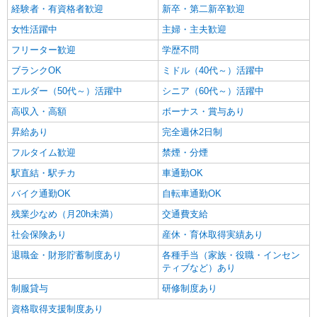
経験者・有資格者歓迎
新卒・第二新卒歓迎
女性活躍中
主婦・主夫歓迎
フリーター歓迎
学歴不問
ブランクOK
ミドル（40代～）活躍中
エルダー（50代～）活躍中
シニア（60代～）活躍中
高収入・高額
ボーナス・賞与あり
昇給あり
完全週休2日制
フルタイム歓迎
禁煙・分煙
駅直結・駅チカ
車通勤OK
バイク通勤OK
自転車通勤OK
残業少なめ（月20h未満）
交通費支給
社会保険あり
産休・育休取得実績あり
退職金・財形貯蓄制度あり
各種手当（家族・役職・インセン
ティブなど）あり
制服貸与
研修制度あり
資格取得支援制度あり