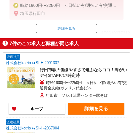
時給1600円〜2250円 ＜日払い有/週払い有/交通費
全支給(ガソリン代含む)＞
埼玉県行田市
詳細を見る
ID：AE0610077212
7
件のこの求人と職種が同じ求人
掲載期間終了
派遣社員
株式会社kotrio /●SI-H-2091337
行田市駅＊働きやすさで選ぶならココ！障がい
デイSTAFF/17時定時
時給1600円〜2250円 ＜日払い有/週払い有/交
通費全支給(ガソリン代含む)＞
行田市 ソシオ流通センター駅そば
詳細を見る
キープ
派遣社員
株式会社kotrio /●SI-H-2067004