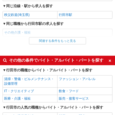
同じ沿線・駅から求人を探す
秩父鉄道(埼玉県)
行田市駅
同じ職種から行田市駅の求人を探す
その他介護・福祉
関連する条件をもっと見る
同じ雇用形態から行田市駅の求人を探す
派遣社員
同じ特徴から行田市駅の求人を探す
その他の条件でバイト・アルバイト・パートを探す
入社日応相談
未経験歓迎
行田市の職種からバイト・アルバイト・パートを探す
経験者・有資格者歓迎
新卒・第二新卒歓迎
清掃・警備・ビルメンテナンス・
ファッション・アパレル
女性活躍中
主婦・主夫歓迎
設備管理
フリーター歓迎
学歴不問
IT・クリエイティブ
飲食・フード
ブランクOK
ミドル（40代～）活躍中
医療・介護・福祉
販売・接客サービス
エルダー（50代～）活躍中
シニア（60代～）活躍中
行田市の人気の職種からバイト・アルバイト・パートを探す
高収入・高額
ボーナス・賞与あり