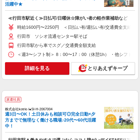
活躍中★
≪行田市駅近く≫日払可/日曜休☆障がい者の軽作業補助など
時給1600円〜2250円 ＜日払い有/週払い有/交通費全支給(ガ
行田市 ソシオ流通センター駅そば
行田市駅から車でスグ／交通費全額支給
＜週3〜シフト制＞ 8：00〜17：00（休憩1h） ・他シフト相
詳細を見る
とりあえずキープ
派遣社員
株式会社kotrio /●SI-H-2067004
週3日〜OK！土日休みも相談可◎完全日勤×夕
方までで無理なく働ける職場♪20代〜60代活躍
中！