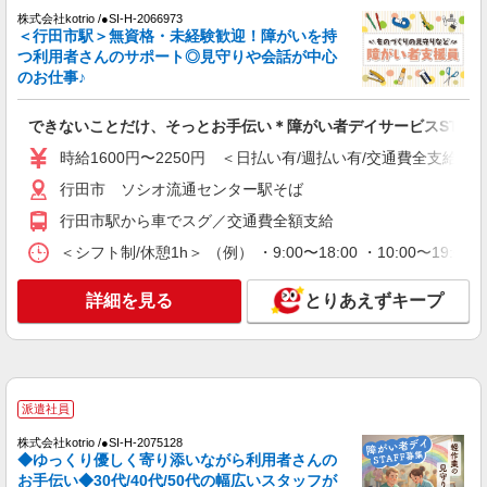
株式会社kotrio /●SI-H-2066973
＜行田市駅＞無資格・未経験歓迎！障がいを持
つ利用者さんのサポート◎見守りや会話が中心
のお仕事♪
できないことだけ、そっとお手伝い＊障がい者デイサービスSTAF
時給1600円〜2250円 ＜日払い有/週払い有/交通費全支給(ガ
行田市 ソシオ流通センター駅そば
行田市駅から車でスグ／交通費全額支給
＜シフト制/休憩1h＞ （例） ・9:00〜18:00 ・10:00〜19:0
詳細を見る
とりあえずキープ
派遣社員
株式会社kotrio /●SI-H-2075128
◆ゆっくり優しく寄り添いながら利用者さんの
お手伝い◆30代/40代/50代の幅広いスタッフが