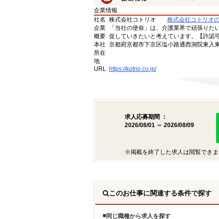
企業情報
社名
株式会社コトリオ
株式会社コトリオ
企業
「当社の使命」は、介護業界で頑張りた
概要
促していきたいと考えています。【許認可番号】
本社
京都府京都市下京区塩小路通西洞院東入東塩
所在
地
URL
https://kotrio.co.jp/
求人応募期間 ：
2026/08/01 ～ 2026/08/09
※掲載を終了した求人は閲覧できま
このお仕事に関連する条件で探す
同じ職種から求人を探す