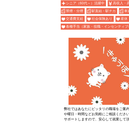
シニア（60代～）活躍中
高収入・
禁煙・分煙
駅直結・駅チカ
車
交通費支給
社会保険あり
産休
各種手当（家族・役職・インセンティブ
弊社ではあなたにピッタリの職場をご案
や曜日・時間などお気軽にご相談くださ
サポートしますので、安心して就業して