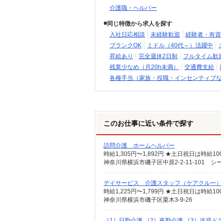
介護職・ヘルパー
同じ特徴から求人を探す
入社日応相談
未経験歓迎
経験者・有資
ブランクOK
ミドル（40代～）活躍中
昇給あり
完全週休2日制
フルタイム歓
残業少なめ（月20h未満）
交通費支給
各種手当（家族・役職・インセンティブ
このお仕事に近い条件で探す
訪問介護 ホームヘルパー
神奈川県横浜市磯子区中原2-2-11-101 
デイサービス 介護スタッフ（ケアクルー
時給1,225円〜1,799円 ★土日祝日は時
神奈川県横浜市磯子区栗木3-9-26
［1］日勤介護 ［2］夜勤介護 ［3］送迎ド