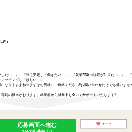
間以内）
がしたい…』、『長く安定して働きたい…』、『就業部署の詳細が知りたい…』、『
をマッチングしてほしい…』
になりますよね☆まずはお気軽にご連絡ください!!お問い合わせだけでも構いません
専属の担当がおります。就業前から就業中も全力でサポートいたします!!
応募画面へ進む
キープ
1分で応募完了!!