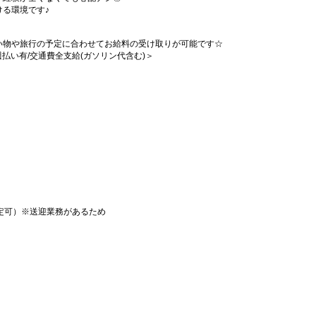
る環境です♪
い物や旅行の予定に合わせてお給料の受け取りが可能です☆
/週払い有/交通費全支給(ガソリン代含む)＞
）
定可）※送迎業務があるため