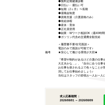
◆無料定期健康診断
◆日払い・週払い可
◆短期（2ヶ月）〜長期
◆退職金制度
◆資格支援（介護資格のみ）
◆有給休暇
◆産休・育休
◆正社員登用
◆副業・Wワーク相談OK（週40時
◆ガソリン代含め交通費全額支給
＜履歴書不要/在宅面談＞
電話のみで面談が可能です♪
備考
★安心して働ける環境が大切★
『希望や制約があるけど介護の仕事
大丈夫かな…』、『自分に合う仕事
お仕事を探される上で色々なことが気
消してお仕事始めましょう♪
当社はスタッフの皆様お一人お一人に
求人応募期間 ：
2026/08/01 ～ 2026/08/09