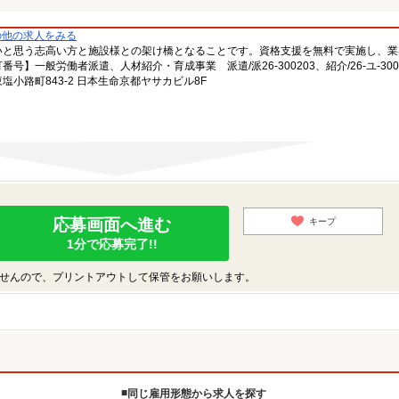
の他の求人をみる
いと思う志高い方と施設様との架け橋となることです。資格支援を無料で実施し、業
一般労働者派遣、人材紹介・育成事業 派遣/派26-300203、紹介/26-ユ-300
小路町843-2 日本生命京都ヤサカビル8F
応募画面へ進む
キープ
1分で応募完了!!
せんので、プリントアウトして保管をお願いします。
同じ雇用形態から求人を探す