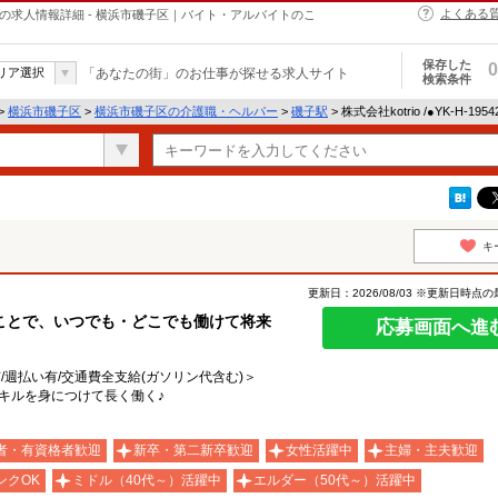
よくある
・ヘルパーの求人情報詳細 - 横浜市磯子区｜バイト・アルバイトのこ
保存した
0
リア選択
「あなたの街」のお仕事が探せる求人サイト
検索条件
>
横浜市磯子区
>
横浜市磯子区の介護職・ヘルパー
>
磯子駅
> 株式会社kotrio /●YK-H-1
キ
更新日：2026/08/03 ※更新日時点
ことで、いつでも・どこでも働けて将来
応募画面へ進
有/週払い有/交通費全支給(ガソリン代含む)＞
キルを身につけて長く働く♪
者・有資格者歓迎
新卒・第二新卒歓迎
女性活躍中
主婦・主夫歓迎
ンクOK
ミドル（40代～）活躍中
エルダー（50代～）活躍中