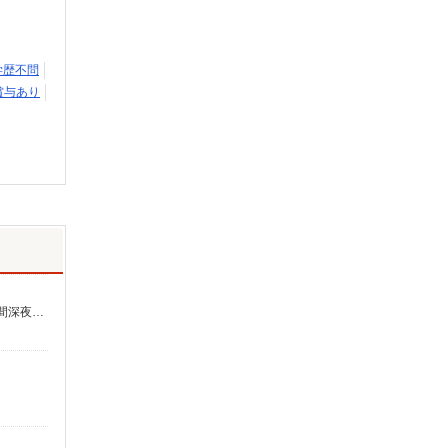
学歴不問
賞与あり
時給1,305円〜1,892円 ★土日祝日は時給100円アップ！ ・特定事業所加算手当:60円/時間 ・身体介護手当:500円/時間 ・早朝夜間深夜手当:300円/時間 （18:00〜翌07:59の時間帯） ・ICT手当:2,000円/月 ・深夜割増は別途支給 ・ケア→ケアの移動時間も賃金（時給）を支給 ※給与幅は資格・経験等による