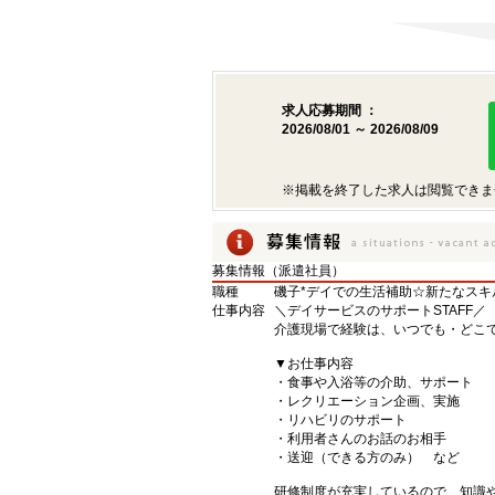
求人応募期間 ：
2026/08/01 ～ 2026/08/09
※掲載を終了した求人は閲覧できま
募集情報（派遣社員）
職種
磯子*デイでの生活補助☆新たなスキ
仕事内容
＼デイサービスのサポートSTAFF／
介護現場で経験は、いつでも・どこ
▼お仕事内容
・食事や入浴等の介助、サポート
・レクリエーション企画、実施
・リハビリのサポート
・利用者さんのお話のお相手
・送迎（できる方のみ） など
研修制度が充実しているので、知識