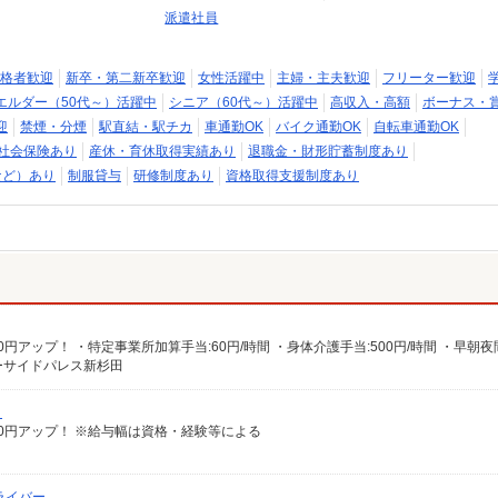
派遣社員
格者歓迎
新卒・第二新卒歓迎
女性活躍中
主婦・主夫歓迎
フリーター歓迎
エルダー（50代～）活躍中
シニア（60代～）活躍中
高収入・高額
ボーナス・
迎
禁煙・分煙
駅直結・駅チカ
車通勤OK
バイク通勤OK
自転車通勤OK
社会保険あり
産休・育休取得実績あり
退職金・財形貯蓄制度あり
など）あり
制服貸与
研修制度あり
資格取得支援制度あり
シーサイドパレス新杉田
）
給100円アップ！ ※給与幅は資格・経験等による
ライバー