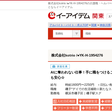
株式会社kotrio /●YK-H-1954276の介護職
とならイーアイデム
エ
関東
アルバイト・バイト・求人TOP
>
関東
>
神奈川県
勤務地
職種
株式会社kotrio /●YK-H-1954276
派遣社員
AIに奪われない仕事！手に職をつける
も安心☆
給与
時給1600円〜2250円 ＜日払い
職種
磯子*デイでの生活補助☆新たなス
勤務地
横浜市磯子区｜磯子駅スグ
入社日応相談
未経験歓迎
経験
フリーター歓迎
学歴不問
ブラ