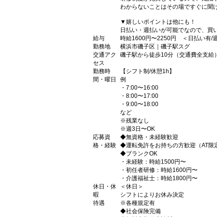
わからないことはその場ですぐに聞け
▼嬉しいポイントは他にも！
日払い・週払いが可能でなので、買
給与
時給1600円〜2250円 ＜日払い有
勤務地
横浜市磯子区｜磯子駅スグ
交通アク
磯子駅から徒歩10分（交通費全支給
セス
勤務時
【シフト制/休憩1h】
間・曜日
例
・7:00〜16:00
・8:00〜17:00
・9:00〜18:00
など
※残業なし
※週3日〜OK
応募資
◆無資格・未経験歓迎
格・経験
◆運転免許をお持ちの方歓迎（AT限
◆ブランクOK
・未経験：時給1500円〜
・初任者研修：時給1600円〜
・介護福祉士：時給1800円〜
休日・休
＜休日＞
暇
シフトによりお休み決定
待遇
※各種規定有
◆社会保険完備