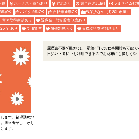
高額
ボーナス・賞与あり
昇給あり
完全週休2日制
フルタイム歓
通勤OK
バイク通勤OK
自転車通勤OK
残業少なめ（月20h未満）
・育休取得実績あり
退職金・財形貯蓄制度あり
など）あり
制服貸与
研修制度あり
資格取得支援制度あり
履歴書不要&面接なし！最短3日でお仕事開始も可能で
日払い・週払いも利用できるのでお財布にも優しく◎
内します。希望勤務地
い。担当者がしっかり
頂けます。