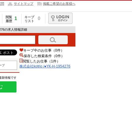
質問
サイトマップ
掲載ご希望のお客様へ
閲覧
キープ
1
0
履歴
リスト
ログイン
954276の求人情報詳細
キープ中のお仕事（0件）
保存した検索条件（
0
件）
閲覧したお仕事（1件）
ープ
株式会社kotrio /●YK-H-1954276
の最新情報です
む