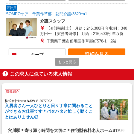
早朝夜間（〜8:00、18:00〜）：時給2,150円〜 ＊
日曜祝日：時給2,020円〜 ◎身体介助、生活援助
正社員
が同時給 ◎キャンセル手当：職務時給の60％支給
SOMPOケア 千葉作草部 訪問介護/3329ca1
介護スタッフ
【介護福祉士】 月給：246,300円 年収例：340
万円〜 【実務者研修】 月給：216,500円 年収例：
300万円〜 【初任者研修】 月給：207,700円 年収
千葉県千葉市稲毛区作草部町578-1 2階
例：290万円〜 ※職務手当、働きがい向上手当、
日祝手当（月平均2回分）等、毎月平均的に支払わ
詳細を見る
キープ
れる手当を含みます。 ※介護福祉士のみ、特別職
務手当も含む ◎残業時は別途時間外手当支給（超
もっと見る
過1分〜） ◎賞与 基本給2.08ヶ月分/年支給
アルバイト
パート
この求人に似ている求人情報
SOMPOケア 千葉作草部 訪問介護/3329cc3
登録ヘルパー
時給：1,230円 ーーーーーーー 【資格取得
職業紹介
後】 時給1,720円〜 ＊日曜祝日：時給2,020円〜
ーーーーーーー
株式会社kotrio /●SW-S-2077992
千葉県千葉市稲毛区作草部町578-1 2階
入居者さん一人ひとりと日々丁寧に関わること
ができるお仕事です＊バタバタと忙しく動くこ
詳細を見る
キープ
とはありません◎
派遣社員
穴川駅＊寄り添う時間を大切に＊住宅型有料老人ホームSTAFF