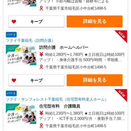
アップ！ ※給与幅は資格・経験等による
千葉県千葉市稲毛区小中台町1498-5
詳細を見る
キープ
NEW
パート
ツクイ千葉稲毛（訪問介護）
訪問介護 ホームヘルパー
時給1,280円〜1,780円 ★土日祝日は時給100円
アップ！ ・身体介護手当:500円/時間 ・早朝夜間
深夜手当:300円/時間 （18:00〜翌07:59の時間
千葉県千葉市稲毛区小中台町1498-5
帯） ・ICT手当:2,000円/月 ・ケア→ケアの移動時
間も賃金（時給）を支給 ※給与幅は資格・経験等
詳細を見る
キープ
による
NEW
パート
ツクイ・サンフォレスト千葉稲毛（住宅型有料老人ホーム）
住宅型有料 介護職員
時給1,230円〜1,380円 ★土日祝日は時給100円
アップ！ ・ICT手当:2,000円/月 ・夜勤手当:7,000
円/月（月5回程度） ※給与幅は資格・経験等によ
千葉県千葉市稲毛区小中台町1498-5
る