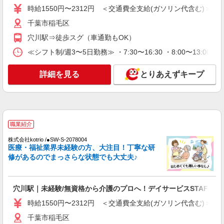
株式会社トラストグロース 新宿本社 第1営業部
時給1550円〜2312円 ＜交通費全支給(ガソリン代含む)＞
小規模多機能型居宅介護での介護士
千葉市稲毛区
時給：1400円〜1600円 ※資格や経験などによ
る
穴川駅⇒徒歩スグ（車通勤もOK）
千葉県千葉市稲毛区
≪シフト制/週3〜5日勤務≫ ・7:30〜16:30 ・8:00〜13:00
詳細を見る
キープ
詳細を見る
とりあえずキープ
パート
エイジフリーハウス千葉穴川
サービス付き高齢者向け住宅／介護職／遅出の
み
職業紹介
時給1,193円〜1,257円 ※経験・能力・資格等
株式会社kotrio /●SW-S-2078004
による ※一律処遇改善加算含む 〇時間外勤務手当
医療・福祉業界未経験の方、大注目！丁寧な研
〇土日祝勤務手当 〇夜勤手当 〇深夜勤務手当 〇
エイジフリーハウス千葉穴川 千葉県千葉市稲
修があるのでまっさらな状態でも大丈夫♪
年末年始勤務手当 〇早朝7:00〜8:00/夜間18:00〜
毛区穴川三丁目11番67号
20:00は時給25％UP
詳細を見る
キープ
穴川駅｜未経験/無資格から介護のプロへ！デイサービスSTAFF
時給1550円〜2312円 ＜交通費全支給(ガソリン代含む)＞
パート
千葉市稲毛区
エイジフリーハウス千葉穴川