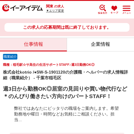
関東
の求人
▼エリア変更
この求人の応募期間は既に終了しております。
仕事情報
企業情報
職業紹介
職種：稲毛駅☆サ高住の生活サポートSTAFF♪週3日勤務OK◎
株式会社kotrio /●SW-S-1901120の介護職・ヘルパーの求人情報詳
細（職業紹介） - 千葉市稲毛区
週3日から勤務OK◎居室の見回りや買い物代行など
＊のんびり働きたい方向けのパートSTAFF！
弊社ではあなたにピッタリの職場をご案内します。希望
勤務地や曜日・時間などお気軽にご相談ください。担
当...