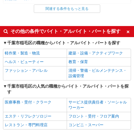
関連する条件をもっと見る
同じ雇用形態から稲毛駅の求人を探す
職業紹介
同じ特徴から稲毛駅の求人を探す
その他の条件でバイト・アルバイト・パートを探す
入社日応相談
未経験歓迎
千葉市稲毛区の職種からバイト・アルバイト・パートを探す
経験者・有資格者歓迎
新卒・第二新卒歓迎
軽作業・製造・物流
建築・設備・アクティブワーク
女性活躍中
主婦・主夫歓迎
ヘルス・ビューティー
教育・保育
フリーター歓迎
学歴不問
ファッション・アパレル
清掃・警備・ビルメンテナンス・
ブランクOK
ミドル（40代～）活躍中
設備管理
エルダー（50代～）活躍中
シニア（60代～）活躍中
千葉市稲毛区の人気の職種からバイト・アルバイト・パートを探
す
高収入・高額
ボーナス・賞与あり
昇給あり
完全週休2日制
医療事務・受付・クラーク
サービス提供責任者・ソーシャル
ワーカー
フルタイム歓迎
禁煙・分煙
エステ・リフレクソロジー
フロント・受付・フロア案内
駅直結・駅チカ
車通勤OK
レストラン・専門料理店
コンビニ・スーパー
バイク通勤OK
自転車通勤OK