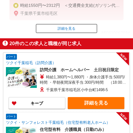
時給1550円〜2312円 ＜交通費全支給(ガソリン代含
む)＞
千葉県千葉市稲毛区
詳細を見る
ID：AE0610067034
20
件のこの求人と職種が同じ求人
掲載期間終了
NEW
パート
ツクイ千葉稲毛（訪問介護）
訪問介護 ホームヘルパー 土日祝日限定
時給1,380円〜1,880円 ・身体介護手当:500円/
時間 ・早朝夜間深夜手当:300円/時間 （18:00〜
翌07:59の時間帯） ・ICT手当:2,000円/月 ・ケア
千葉県千葉市稲毛区小中台町1498-5
→ケアの移動時間も賃金（時給）を支給 ・土日祝
日手当:100円/時間含む ※給与幅は資格・経験等に
詳細を見る
キープ
よる
NEW
パート
ツクイ・サンフォレスト千葉稲毛（住宅型有料老人ホーム）
住宅型有料 介護職員（日勤のみ）