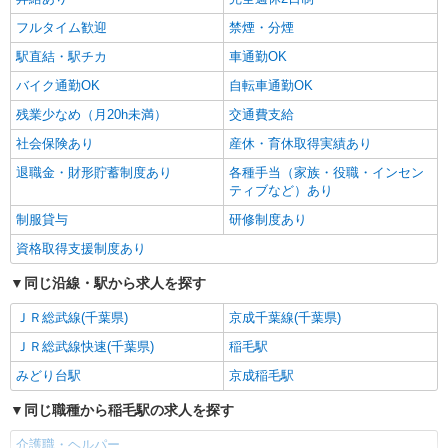
夜勤務手当 〇年末年始勤務手当 〇早朝7:00〜
8:00/夜間18:00〜20:00は時給25％UP
フルタイム歓迎
禁煙・分煙
詳細を見る
キープ
駅直結・駅チカ
車通勤OK
バイク通勤OK
自転車通勤OK
残業少なめ（月20h未満）
交通費支給
社会保険あり
産休・育休取得実績あり
退職金・財形貯蓄制度あり
各種手当（家族・役職・インセン
ティブなど）あり
制服貸与
研修制度あり
資格取得支援制度あり
同じ沿線・駅から求人を探す
ＪＲ総武線(千葉県)
京成千葉線(千葉県)
ＪＲ総武線快速(千葉県)
稲毛駅
みどり台駅
京成稲毛駅
同じ職種から稲毛駅の求人を探す
介護職・ヘルパー