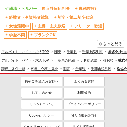
残業少なめ（月20h未満）
交通費支給
介護職・ヘルパー
入社日応相談
未経験歓迎
社会保険あり
産休・育休取得実績あり
経験者・有資格者歓迎
新卒・第二新卒歓迎
退職金・財形貯蓄制度あり
各種手当（家族・役職・インセン
ティブなど）あり
女性活躍中
主婦・主夫歓迎
フリーター歓迎
制服貸与
研修制度あり
学歴不問
ブランクOK
資格取得支援制度あり
もっと見る
同じ職種から求人を探す
アルバイト・バイト・求人TOP
関東
千葉県
千葉市稲毛区
株式会社kotr
医療・介護・福祉
アルバイト・バイト・求人TOP
千葉県の路線
ＪＲ総武線
稲毛駅
株式会
介護職・ヘルパー
職種・条件一覧
医療・介護・福祉
関東
千葉県
千葉市稲毛区
株式会社
同じ特徴から求人を探す
掲載ご希望のお客様へ
よくある質問
未経験歓迎
ミドル（40代～）活躍中
お問い合わせ
利用規約
ボーナス・賞与あり
車通勤OK
交通費支給
社会保険あり
リンクについて
プライバシーポリシー
産休・育休取得実績あり
Cookieポリシー
個人情報保護方針
メールサービスについて
サイト運営会社