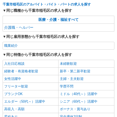
詳細を見る
キープ
時間外勤務手当 〇夜勤手当 〇深夜勤務手当 〇休
千葉市稲毛区のアルバイト・バイト・パートの求人を探す
日勤務手当 〇年末年始勤務手当
同じ職種から千葉市稲毛区の求人を探す
パート
医療・介護・福祉すべて
エイジフリーハウス千葉稲毛町
サービス付き高齢者向け住宅／介護職／遅出の
介護職・ヘルパー
み
同じ雇用形態から千葉市稲毛区の求人を探す
時給1,193円〜1,257円 ※経験・能力・資格等
による 社会福祉士・介護福祉士 時給1,257円 その
職業紹介
他資格 時給1,193円 ※一律処遇改善加算含む 〇時
エイジフリーハウス千葉稲毛町 千葉県千葉市
間外勤務手当 〇土日祝勤務手当 〇夜勤手当 〇深
稲毛区稲毛町5丁目238-1
同じ特徴から千葉市稲毛区の求人を探す
夜勤務手当 〇年末年始勤務手当 〇早朝7:00〜
8:00/夜間18:00〜20:00は時給25％UP
入社日応相談
未経験歓迎
詳細を見る
キープ
経験者・有資格者歓迎
新卒・第二新卒歓迎
パート
女性活躍中
主婦・主夫歓迎
エイジフリーハウス千葉稲毛町
フリーター歓迎
学歴不問
介護職／サービス付き高齢者向け住宅／夜勤専
従／パート
ブランクOK
ミドル（40代～）活躍中
時給1,193円〜1,257円 ※経験・能力・資格等
エルダー（50代～）活躍中
シニア（60代～）活躍中
による 社会福祉士・介護福祉士 時給1,257円 その
他資格 時給1,193円 ※一律処遇改善加算含む 〇時
高収入・高額
ボーナス・賞与あり
エイジフリーハウス千葉稲毛町 千葉県千葉市
間外勤務手当 〇土日祝勤務手当 〇夜勤手当 〇深
稲毛区稲毛町5丁目238-1
昇給あり
完全週休2日制