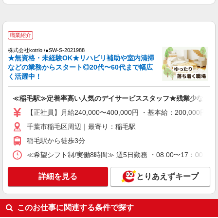
正社員
エイジフリーハウス千葉穴川
介護職／サービス付き高齢者向け住宅／正社員
職業紹介
／介護福祉士／夜勤月4〜5回
株式会社kotrio /●SW-S-2021988
月給26万3510円〜26万9670円 ※経験・能力・
★無資格・未経験OK★リハビリ補助や室内清掃
資格等による 介護福祉士 月給 26万3510円 社会福
などの業務からスタート◎20代〜60代まで幅広
祉士 月給 26万9670円 ※一律処遇改善加算含む ※
く活躍中！
エイジフリーハウス千葉穴川 千葉県千葉市稲
夜勤手当6000円/4回を含む 〇資格手当 〇職種手当
毛区穴川三丁目11番67号
〇業務手当 〇首都圏手当 〇時間外勤務手当 〇夜
≪稲毛駅≫定着率高い人気のデイサービススタッフ★残業少なめ
勤手当 〇深夜勤務手当 〇休日勤務手当 〇年末年
詳細を見る
キープ
始勤務手当
【正社員】月給240,000〜400,000円 ・基本給：200,0
千葉市稲毛区周辺｜最寄り：稲毛駅
正社員
エイジフリーハウス千葉稲毛町
稲毛駅から徒歩3分
介護職／サービス付き高齢者向け住宅／正社員
≪希望シフト制/実働8時間≫ 週5日勤務 ・08:00〜17：00 ・09
／夜勤は月4〜5回
月給24万7,450円〜26万9,670円 ※経験・能
詳細を見る
とりあえずキープ
力・資格等による 初任者研修 月給 24万7,450円
実務者研修 月給 25万1,160円 介護福祉士 月給 26
エイジフリーハウス千葉稲毛町 千葉県千葉市
万3,510円 社会福祉士 月給 26万9,670円 ※一律処
稲毛区稲毛町5丁目238-1
遇改善加算含む ※夜勤手当6,000円/4回を含む 〇
このお仕事に関連する条件で探す
資格手当 〇職種手当 〇業務手当 〇首都圏手当 〇