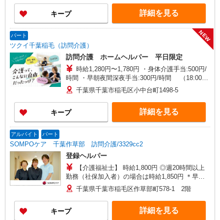
詳細を見る
キープ
NEW
パート
ツクイ千葉稲毛（訪問介護）
訪問介護 ホームヘルパー 平日限定
時給1,280円〜1,780円 ・身体介護手当:500円/
時間 ・早朝夜間深夜手当:300円/時間 （18:00〜
翌07:59の時間帯） ・ICT手当:2,000円/月 ・ケア
千葉県千葉市稲毛区小中台町1498-5
→ケアの移動時間も賃金（時給）を支給 ※給与幅
は資格・経験等による
詳細を見る
キープ
アルバイト
パート
SOMPOケア 千葉作草部 訪問介護/3329cc2
登録ヘルパー
【介護福祉士】 時給1,800円 ◎週20時間以上
勤務（社保加入者）の場合は時給1,850円 ＊早朝
夜間（〜8:00、18:00〜）：時給2,250円〜 ＊日曜
千葉県千葉市稲毛区作草部町578-1 2階
祝日：時給2,100円〜 【実務者研修・初任者研修
（ヘルパー1級・2級）】 時給1,720円 ◎週20時間
詳細を見る
キープ
以上勤務（社保加入者）の場合は時給1,770円 ＊