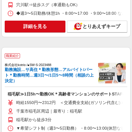
サービス付き高齢者向け住宅／介護職／16-20
穴川駅⇒徒歩スグ（車通勤もOK）
時
◆週3〜5日勤務/休憩1h ・8:00〜17:00 ・9:00〜18:00 など
時給1,193円〜1,257円 ※経験・能力・資格等
による ※一律処遇改善加算含む 〇時間外勤務手当
詳細を見る
とりあえずキープ
〇土日祝勤務手当 〇夜勤手当 〇深夜勤務手当 〇
エイジフリーハウス千葉穴川 千葉県千葉市稲
年末年始勤務手当 〇早朝7:00〜8:00/夜間18:00〜
毛区穴川三丁目11番67号
20:00は時給25％UP
詳細を見る
キープ
職業紹介
パート
株式会社kotrio /●SW-S-2023488
エイジフリーハウス千葉穴川
勤務施設…サ高住＊勤務形態…アルバイト/パー
介護職／サ高住／小規模多機能／パート／日
ト＊勤務時間…週3日〜/1日5〜8時間（相談の上
数・時間は応相談
決定）
時給1,193円〜1,257円 ※経験・能力・資格等
による 社会福祉士・介護福祉士 時給1,257円 その
稲毛駅≫1日5h〜勤務OK＊高齢者マンションのサポートSTAFF
他資格 時給1,193円 ※一律処遇改善加算含む 〇時
エイジフリーハウス千葉穴川 千葉県千葉市稲
時給1550円〜2312円 ＜交通費全支給(ガソリン代含む)＞
間外勤務手当 〇土日祝勤務手当 〇夜勤手当 〇深
毛区穴川三丁目11番67号
夜勤務手当 〇年末年始勤務手当 〇早朝7:00〜
千葉市稲毛区周辺｜最寄り：稲毛駅
8:00/夜間18:00〜20:00は時給25％UP
詳細を見る
キープ
稲毛駅から徒歩3分
▼希望シフト制（週3〜5日勤務） ・8:00〜13:00(休憩なし) ・8
パート