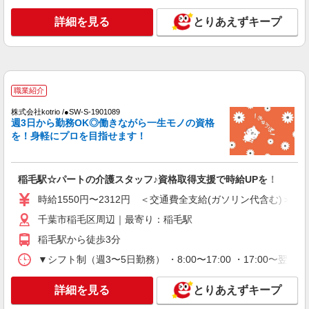
エイジフリーハウス千葉稲毛町
詳細を見る
とりあえずキープ
サービス付き高齢者向け住宅／介護職／早出の
み
時給1,193円〜1,257円 ※経験・能力・資格等
による 社会福祉士・介護福祉士 時給1,257円 その
他資格 時給1,193円 ※一律処遇改善加算含む 〇時
エイジフリーハウス千葉稲毛町 千葉県千葉市
職業紹介
間外勤務手当 〇土日祝勤務手当 〇夜勤手当 〇深
稲毛区稲毛町5丁目238-1
夜勤務手当 〇年末年始勤務手当 〇早朝7:00〜
株式会社kotrio /●SW-S-1901089
8:00/夜間18:00〜20:00は時給25％UP
週3日から勤務OK◎働きながら一生モノの資格
詳細を見る
キープ
を！身軽にプロを目指せます！
正社員
エイジフリーハウス千葉稲毛町
稲毛駅☆パートの介護スタッフ♪資格取得支援で時給UPを！
介護職／サービス付き高齢者向け住宅／正社員
時給1550円〜2312円 ＜交通費全支給(ガソリン代含む)＞
／介護福祉士／夜勤月4〜5回
千葉市稲毛区周辺｜最寄り：稲毛駅
月給26万3510円〜26万9670円 ※経験・能力・
資格等による 介護福祉士 月給 26万3510円 社会福
稲毛駅から徒歩3分
祉士 月給 26万9670円 ※一律処遇改善加算含む ※
エイジフリーハウス千葉稲毛町 千葉県千葉市
▼シフト制（週3〜5日勤務） ・8:00〜17:00 ・17:00〜翌9
夜勤手当6000円/4回を含む 〇資格手当 〇職種手当
稲毛区稲毛町5丁目238-1
〇業務手当 〇首都圏手当 〇時間外勤務手当 〇夜
勤手当 〇深夜勤務手当 〇休日勤務手当 〇年末年
詳細を見る
とりあえずキープ
詳細を見る
キープ
始勤務手当