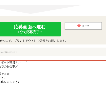
応募画面へ進む
キープ
1分で応募完了!!
せんので、プリントアウトして保管をお願いします。
ポート職員＊.・：゜
住でのお仕事／
場です☆
よう、
作りましょう♪