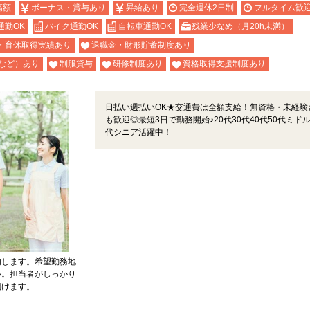
高額
ボーナス・賞与あり
昇給あり
完全週休2日制
フルタイム歓
通勤OK
バイク通勤OK
自転車通勤OK
残業少なめ（月20h未満）
・育休取得実績あり
退職金・財形貯蓄制度あり
など）あり
制服貸与
研修制度あり
資格取得支援制度あり
日払い週払いOK★交通費は全額支給！無資格・未経験
も歓迎◎最短3日で勤務開始♪20代30代40代50代ミドル
代シニア活躍中！
内します。希望勤務地
い。担当者がしっかり
頂けます。