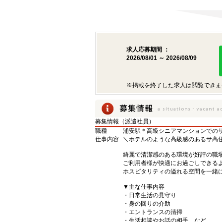
求人応募期間 ：
2026/08/01 ～ 2026/08/09
※掲載を終了した求人は閲覧できま
募集情報（派遣社員）
職種
浦安駅＊高級シニアマンションでのサ
仕事内容
＼ホテルのような高級感のあるサ高
綺麗で清潔感のある環境が好評の職
ご利用者様が快適にお過ごしできる
ホスピタリティの溢れる空間を一緒に
▼主な仕事内容
・日常生活の見守り
・身の回りの介助
・エントランスの清掃
・生活相談やお話の相手 など