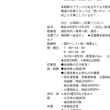
未経験やブランクがある方でも大歓
職場の先輩スタッフは「思いやり」
何より大事にしています＊.・：゜
ぜひ、お気軽にご応募ください♪
給与
時給1650円〜2312円 ＜日払い有
勤務地
浦安市内＜最寄り駅：浦安＞
交通アク
浦安駅⇒徒歩すぐ ★交通費全額支
セス
勤務時
＜週3〜シフト制＞残業なし
間・曜日
・7：00〜16：00
・9：00〜18：00
・16:00〜翌9:00（希望者のみ） 
★休憩1時間 ※夜勤は2時間
応募資
◆未経験の方大歓迎！
格・経験
◆無資格も相談OK
◆介護資格をお持ちの方優遇
⇒初任者研修、実務者研修、介護福
・未経験：時給1550円〜
・初任者研修：時給1650円〜
・介護福祉士：時給1850円〜
休日・休
≪休日/週2日以上休み≫
暇
・土日休み相談OK
・連休取得可能
待遇
※各種規定有