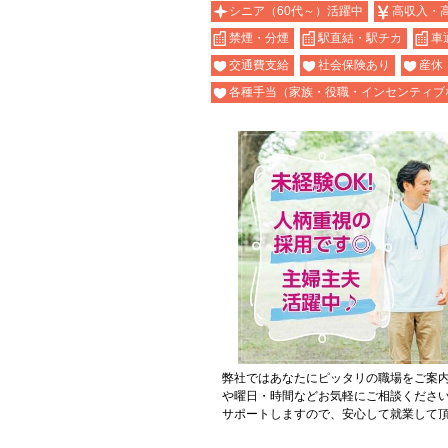
シニア（60代～）活躍中
高収入・
禁煙・分煙
駅直結・駅チカ
車
交通費支給
社会保険あり
産休
各種手当（家族・役職・インセンティブ
弊社ではあなたにピッタリの職場をご案
や曜日・時間などお気軽にご相談くださ
サポートしますので、安心して就業して