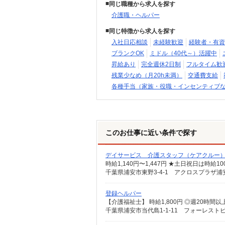
同じ職種から求人を探す
介護職・ヘルパー
同じ特徴から求人を探す
入社日応相談
未経験歓迎
経験者・有資
ブランクOK
ミドル（40代～）活躍中
昇給あり
完全週休2日制
フルタイム歓
残業少なめ（月20h未満）
交通費支給
各種手当（家族・役職・インセンティブ
このお仕事に近い条件で探す
デイサービス 介護スタッフ（ケアクルー
時給1,140円〜1,447円 ★土日祝日は時
千葉県浦安市東野3-4-1 アクロスプラザ浦
登録ヘルパー
千葉県浦安市当代島1-1-11 フォーレスト