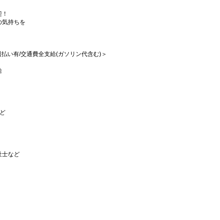
迎！
の気持ちを
/週払い有/交通費全支給(ガソリン代含む)＞
給
など
祉士など