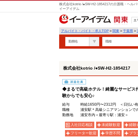
株式会社kotrio /●SW-H2-1854217の介護
イーアイデム
エ
関東
アルバイト・バイト・求人TOP
>
関東
>
千葉県
>
勤務地
職種
株式会社kotrio /●SW-H2-1854217
派遣社員
◆まるで高級ホテル！綺麗なサービス
験からでも安心♪
給与
時給1650円〜2312円 ＜日払い
職種
浦安駅＊高級シニアマンションでの
勤務地
浦安市内＜最寄り駅：浦安＞
入社日応相談
未経験歓迎
経験
フリーター歓迎
学歴不問
ブラ