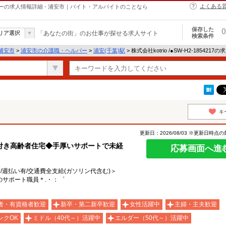
よくある
職・ヘルパーの求人情報詳細 - 浦安市｜バイト・アルバイトのことなら
保存した
0
リア選択
「あなたの街」のお仕事が探せる求人サイト
検索条件
浦安市
>
浦安市の介護職・ヘルパー
>
浦安(千葉)駅
> 株式会社kotrio /●SW-H2-185421
キ
更新日：2026/08/03 ※更新日時点
付き高齢者住宅◆手厚いサポートで未経
応募画面へ進
有/週払い有/交通費全支給(ガソリン代含む)＞
サポート職員＊.・：゜
者・有資格者歓迎
新卒・第二新卒歓迎
女性活躍中
主婦・主夫歓迎
ンクOK
ミドル（40代～）活躍中
エルダー（50代～）活躍中