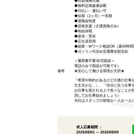
◆社会保険完備
◆無料定期健康診断
◆日払い・週払い可
◆短期（2ヶ月）〜長期
◆退職金制度
◆資格支援（介護資格のみ）
◆有給休暇
◆産休・育休
◆正社員登用
◆副業・Wワーク相談OK（週40時
◆ガソリン代含め交通費全額支給
＜履歴書不要/在宅面談＞
電話のみで面談が可能です♪
備考
★安心して働ける環境が大切★
『希望や制約があるけど介護の仕事
大丈夫かな…』、『自分に合う仕事
お仕事を探される上で色々なことが気
消してお仕事始めましょう♪
当社はスタッフの皆様お一人お一人に
求人応募期間 ：
2026/08/01 ～ 2026/08/09