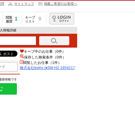
質問
サイトマップ
掲載ご希望のお客様へ
閲覧
キープ
1
0
履歴
リスト
ログイン
7の求人情報詳細
キープ中のお仕事（0件）
保存した検索条件（
0
件）
閲覧したお仕事（1件）
ープ
株式会社kotrio /●SW-H2-1854217
の最新情報です
む