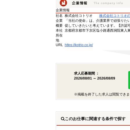
企業情報
社名
株式会社コトリオ
株式会社コトリオ
企業
「当社の使命」は、介護業界で頑張りた
概要
促していきたいと考えています。【許認可番号】
本社
京都府京都市下京区塩小路通西洞院東入東塩
所在
地
URL
https://kotrio.co.jp/
求人応募期間 ：
2026/08/01 ～ 2026/08/09
※掲載を終了した求人は閲覧できま
このお仕事に関連する条件で探す