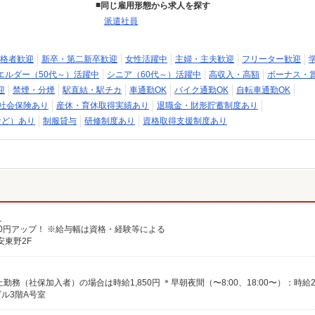
同じ雇用形態から求人を探す
派遣社員
格者歓迎
新卒・第二新卒歓迎
女性活躍中
主婦・主夫歓迎
フリーター歓迎
エルダー（50代～）活躍中
シニア（60代～）活躍中
高収入・高額
ボーナス・
迎
禁煙・分煙
駅直結・駅チカ
車通勤OK
バイク通勤OK
自転車通勤OK
社会保険あり
産休・育休取得実績あり
退職金・財形貯蓄制度あり
など）あり
制服貸与
研修制度あり
資格取得支援制度あり
）
給100円アップ！ ※給与幅は資格・経験等による
安東野2F
ビル3階A号室