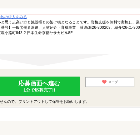
の他の求人をみる
いと思う志高い方と施設様との架け橋となることです。資格支援を無料で実施し、業
一般労働者派遣、人材紹介・育成事業 派遣/派26-300203、紹介/26-ユ-300
小路町843-2 日本生命京都ヤサカビル8F
応募画面へ進む
キープ
1分で応募完了!!
せんので、プリントアウトして保管をお願いします。