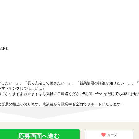
間以内）
がしたい…』、『長く安定して働きたい…』、『就業部署の詳細が知りたい…』、『
をマッチングしてほしい…』
になりますよね☆まずはお気軽にご連絡ください!!お問い合わせだけでも構いません
専属の担当がおります。就業前から就業中も全力でサポートいたします!!
応募画面へ進む
キープ