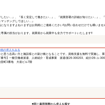
がしたい…』、『長く安定して働きたい…』、『就業部署の詳細が知りたい…』、『
をマッチングしてほしい…』
になりますよね☆まずはお気軽にご連絡ください!!お問い合わせだけでも構いません
専属の担当がおります。就業前から就業中も全力でサポートいたします!!
の他の求人をみる
いと思う志高い方と施設様との架け橋となることです。資格支援を無料で実施し、業
一般労働者派遣、人材紹介・育成事業 派遣/派26-300203、紹介/26-ユ-300
堂町3番地 大道ビル7階
同じ雇用形態から求人を探す