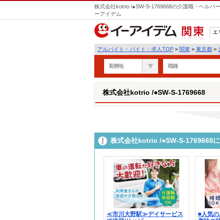
株式会社kotrio /●SW-S-1769668の介護職
ーアイデム
エ
関東
アルバイト・バイト・求人TOP
>
関東
>
東京都
>
勤務地
職種
株式会社kotrio /●SW-S-1769668
株式会社kotrio /●SW-S-176
≪市川大野駅≫デイサービス
■人気