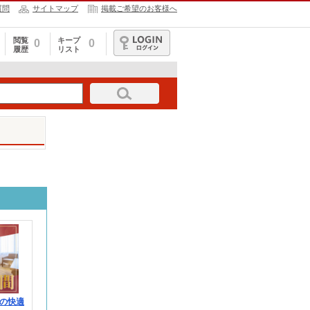
質問
サイトマップ
掲載ご希望のお客様へ
閲覧
キープ
0
0
履歴
リスト
ログイン
の快適