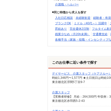
介護職・ヘルパー
同じ特徴から求人を探す
入社日応相談
未経験歓迎
経験者・有資
ブランクOK
ミドル（40代～）活躍中
昇給あり
完全週休2日制
フルタイム歓
残業少なめ（月20h未満）
交通費支給
各種手当（家族・役職・インセンティブ
このお仕事に近い条件で探す
デイサービス 介護スタッフ（ケアクルー
時給1,346円〜1,577円 ★土日祝日は時
東京都北区浮間5丁目9-7
介護スタッフ
東京都北区赤羽西5-2-43