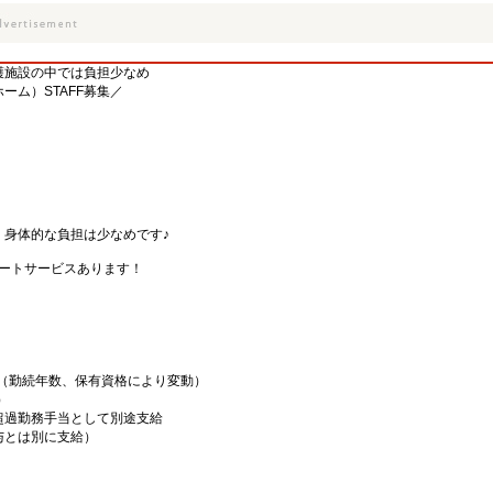
介護施設の中では負担少なめ
ーム）STAFF募集／
、身体的な負担は少なめです♪
ポートサービスあります！
00円（勤続年数、保有資格により変動）
）
超過勤務手当として別途支給
給与とは別に支給）