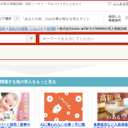
よくある
・ヘルパーの求人情報詳細 - 北区｜バイト・アルバイトのことならイ
保存した
0
リア選択
「あなたの街」のお仕事が探せる求人サイト
検索条件
北区
>
北区の介護職・ヘルパー
>
赤羽駅
> 株式会社kotrio /●SW-S-1769668の求人情報詳細
9668に関連する他の求人をもっと見る
のパート採用！家事や
AIに奪われない仕事！手に職
食事提供など入居者様