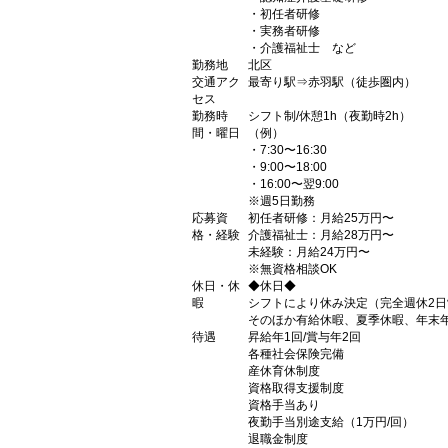
・初任者研修
・実務者研修
・介護福祉士 など
勤務地
北区
交通アク
最寄り駅⇒赤羽駅（徒歩圏内）
セス
勤務時
シフト制/休憩1h（夜勤時2h）
間・曜日
（例）
・7:30〜16:30
・9:00〜18:00
・16:00〜翌9:00
※週5日勤務
応募資
初任者研修：月給25万円〜
格・経験
介護福祉士：月給28万円〜
未経験：月給24万円〜
※無資格相談OK
休日・休
◆休日◆
暇
シフトにより休み決定（完全週休2日
そのほか有給休暇、夏季休暇、年末
待遇
昇給年1回/賞与年2回
各種社会保険完備
産休育休制度
資格取得支援制度
資格手当あり
夜勤手当別途支給（1万円/回）
退職金制度