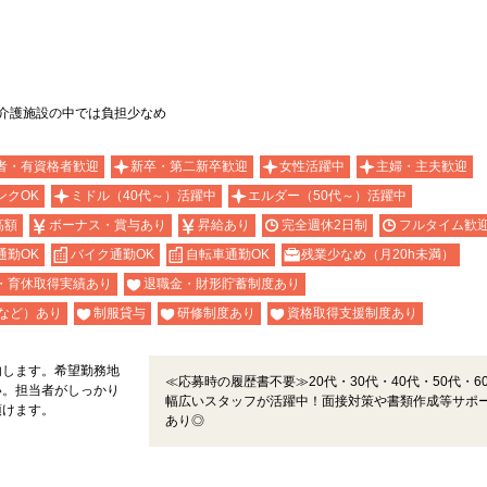
◎介護施設の中では負担少なめ
者・有資格者歓迎
新卒・第二新卒歓迎
女性活躍中
主婦・主夫歓迎
ンクOK
ミドル（40代～）活躍中
エルダー（50代～）活躍中
高額
ボーナス・賞与あり
昇給あり
完全週休2日制
フルタイム歓
通勤OK
バイク通勤OK
自転車通勤OK
残業少なめ（月20h未満）
・育休取得実績あり
退職金・財形貯蓄制度あり
など）あり
制服貸与
研修制度あり
資格取得支援制度あり
内します。希望勤務地
≪応募時の履歴書不要≫20代・30代・40代・50代・6
い。担当者がしっかり
幅広いスタッフが活躍中！面接対策や書類作成等サポ
頂けます。
あり◎