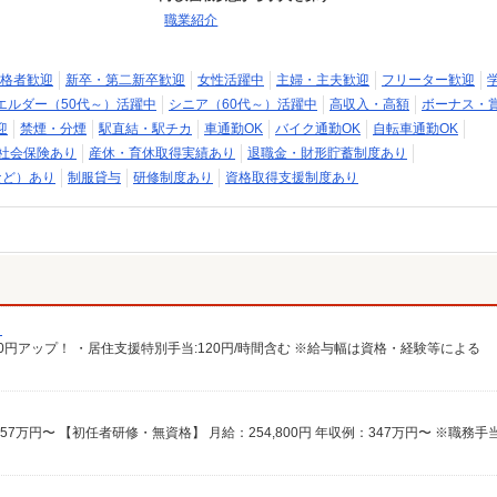
職業紹介
格者歓迎
新卒・第二新卒歓迎
女性活躍中
主婦・主夫歓迎
フリーター歓迎
エルダー（50代～）活躍中
シニア（60代～）活躍中
高収入・高額
ボーナス・
迎
禁煙・分煙
駅直結・駅チカ
車通勤OK
バイク通勤OK
自転車通勤OK
社会保険あり
産休・育休取得実績あり
退職金・財形貯蓄制度あり
など）あり
制服貸与
研修制度あり
資格取得支援制度あり
）
給100円アップ！ ・居住支援特別手当:120円/時間含む ※給与幅は資格・経験等による