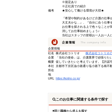
※規定あり
※正社員での紹介
備考
★安心して働ける環境が大切★
『希望や制約があるけど介護の仕事
大丈夫かな…』、『自分に合う仕事
お仕事を探される上で色々なことが気
消してお仕事始めましょう♪
当社はスタッフの皆様お一人お一人に
企業情報
社名
株式会社コトリオ
株式会社コトリオ
企業
「当社の使命」は、介護業界で頑張りた
概要
促していきたいと考えています。【許認可番号】
本社
京都市下京区油小路通り塩小路下る南不動
所在
地
URL
https://kotrio.co.jp/
このお仕事に関連する条件で探す
同じ職種から求人を探す