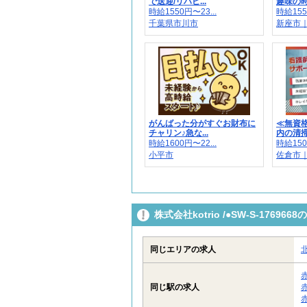
で送迎/リハビ...
趣味の時
時給1550円〜23...
時給155
千葉県市川市
新座市
がんばった分がすぐお財布に
≪無資
チャリン♪急な...
内の清掃や
時給1600円〜22...
時給150
小平市
佐倉市｜
株式会社kotrio /●SW-S-176
同じエリアの求人
同じ駅の求人