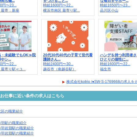
間も確...
をつけること...
な毎日をサポー...
0円〜23...
時給1600円〜22...
時給1650円〜23...
｜最寄：新座
横浜市南区 最寄り駅...
品川区小山
格・未経験でもOK≫院
20代30代40代の子育て世代看
ハンデを持つ利用者さ
シ...
護師さん...
ひとりの個性に...
0円〜22...
時給2400円〜30...
時給1600円〜22...
最寄り駅≪ユ...
越谷市（南越谷駅）
福生市
株式会社kotrio /●SW-S-1769668の求
9668のお仕事に近い条件の求人はこちら
北区の職業紹介
赤羽駅の職業紹介
赤羽岩淵駅の職業紹介
赤羽岩淵駅の職業紹介