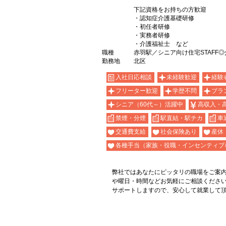
下記資格をお持ちの方歓迎
・認知症介護基礎研修
・初任者研修
・実務者研修
・介護福祉士 など
職種
赤羽駅／シニア向け住宅STAFF
勤務地
北区
入社日応相談
未経験歓迎
経験
フリーター歓迎
学歴不問
ブラ
シニア（60代～）活躍中
高収入・
禁煙・分煙
駅直結・駅チカ
車
交通費支給
社会保険あり
産休
各種手当（家族・役職・インセンティブ
弊社ではあなたにピッタリの職場をご案
や曜日・時間などお気軽にご相談くださ
サポートしますので、安心して就業して