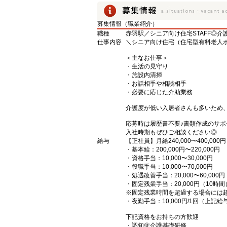
募集情報（職業紹介）
職種
赤羽駅／シニア向け住宅STAFF◎
仕事内容
＼シニア向け住宅（住宅型有料老人ホ
＜主なお仕事＞
・生活の見守り
・施設内清掃
・お話相手や相談相手
・必要に応じた介助業務
介護度が低い入居者さんも多いため
応募時は履歴書不要♪書類作成のサ
入社時期もぜひご相談ください◎
給与
【正社員】月給240,000〜400,000円
・基本給：200,000円〜220,000円
・資格手当：10,000〜30,000円
・役職手当：10,000〜70,000円
・処遇改善手当：20,000〜60,0
・固定残業手当：20,000円（10時間
※固定残業時間を超過する場合には
・夜勤手当：10,000円/1回（上記
下記資格をお持ちの方歓迎
・認知症介護基礎研修