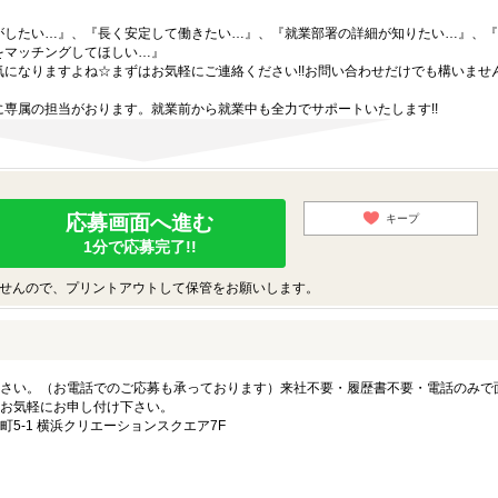
がしたい…』、『長く安定して働きたい…』、『就業部署の詳細が知りたい…』、『
をマッチングしてほしい…』
になりますよね☆まずはお気軽にご連絡ください!!お問い合わせだけでも構いません
専属の担当がおります。就業前から就業中も全力でサポートいたします!!
応募画面へ進む
キープ
1分で応募完了!!
せんので、プリントアウトして保管をお願いします。
さい。（お電話でのご応募も承っております）来社不要・履歴書不要・電話のみで
お気軽にお申し付け下さい。
5-1 横浜クリエーションスクエア7F