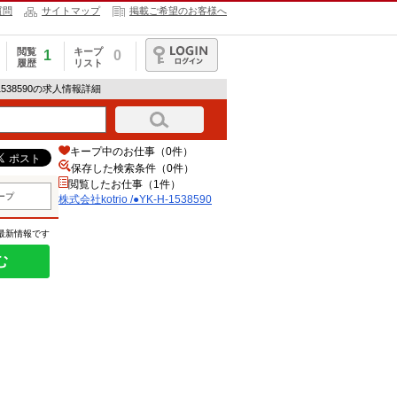
質問
サイトマップ
掲載ご希望のお客様へ
閲覧
キープ
1
0
履歴
リスト
ログイン
H-1538590の求人情報詳細
キープ中のお仕事（0件）
保存した検索条件（
0
件）
閲覧したお仕事（1件）
ープ
株式会社kotrio /●YK-H-1538590
の最新情報です
む