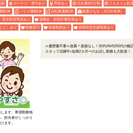
高額
ボーナス・賞与あり
昇給あり
完全週休2日制
フルタイム歓
通勤OK
バイク通勤OK
自転車通勤OK
残業少なめ（月20h未満）
・育休取得実績あり
退職金・財形貯蓄制度あり
など）あり
制服貸与
研修制度あり
資格取得支援制度あり
≪履歴書不要≫急募＊面接なし！30代/40代/50代の幅
スタッフ活躍中♪短期2カ月〜のお試し勤務も大歓迎！
内します。希望勤務地
い。担当者がしっかり
頂けます。