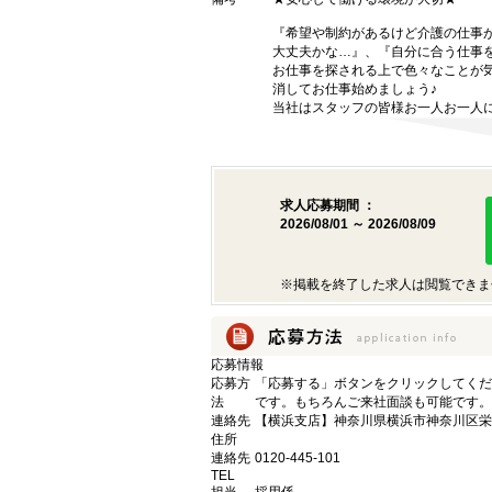
『希望や制約があるけど介護の仕事
大丈夫かな…』、『自分に合う仕事
お仕事を探される上で色々なことが気
消してお仕事始めましょう♪
当社はスタッフの皆様お一人お一人に
求人応募期間 ：
2026/08/01 ～ 2026/08/09
※掲載を終了した求人は閲覧できま
応募情報
応募方
「応募する」ボタンをクリックしてくだ
法
です。もちろんご来社面談も可能です。
連絡先
【横浜支店】神奈川県横浜市神奈川区栄町
住所
連絡先
0120-445-101
TEL