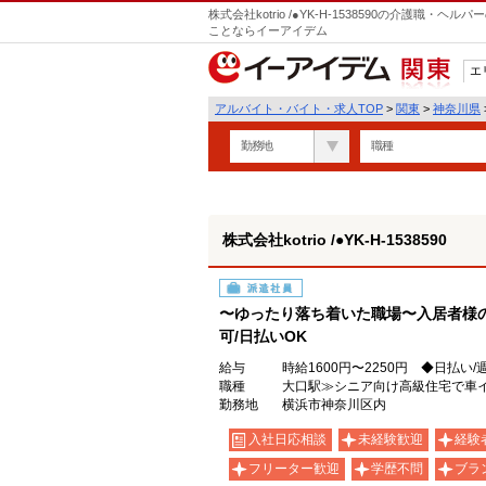
株式会社kotrio /●YK-H-1538590の介護職
ことならイーアイデム
エ
関東
アルバイト・バイト・求人TOP
>
関東
>
神奈川県
勤務地
職種
株式会社kotrio /●YK-H-1538590
派遣社員
〜ゆったり落ち着いた職場〜入居者様
可/日払いOK
給与
時給1600円〜2250円 ◆日払い
職種
大口駅≫シニア向け高級住宅で車
勤務地
横浜市神奈川区内
入社日応相談
未経験歓迎
経験
フリーター歓迎
学歴不問
ブラ