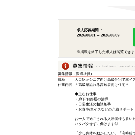
求人応募期間 ：
2026/08/01 ～ 2026/08/09
※掲載を終了した求人は閲覧できま
募集情報（派遣社員）
職種
大口駅≫シニア向け高級住宅で車イ
仕事内容
＊高級感溢れる高齢者向け住宅＊
◆主なお仕事
・廊下/お部屋の清掃
・日常生活の相談相手
・お食事/車イスなどの介助サポート
お一人で過ごされる入居者様も多い
バタバタせずに働けます◎
「少し身体を動かしたい」「高時給