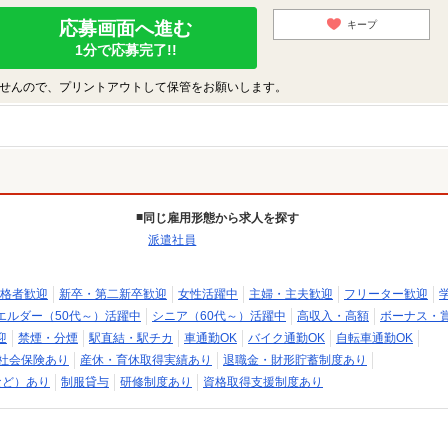
応募画面へ進む
キープ
1分で応募完了!!
せんので、プリントアウトして保管をお願いします。
同じ雇用形態から求人を探す
派遣社員
格者歓迎
新卒・第二新卒歓迎
女性活躍中
主婦・主夫歓迎
フリーター歓迎
エルダー（50代～）活躍中
シニア（60代～）活躍中
高収入・高額
ボーナス・
迎
禁煙・分煙
駅直結・駅チカ
車通勤OK
バイク通勤OK
自転車通勤OK
社会保険あり
産休・育休取得実績あり
退職金・財形貯蓄制度あり
など）あり
制服貸与
研修制度あり
資格取得支援制度あり