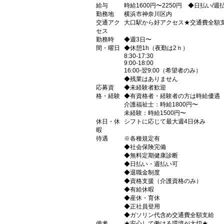
給与
時給1600円〜2250円 ◆日払い/
勤務地
横浜市神奈川区内
交通アク
大口駅から好アクセス★交通費全額
セス
勤務時
◆週3日〜
間・曜日
◆休憩1h（夜勤は2ｈ）
8:30-17:30
9:00-18:00
16:00-翌9:00（希望者のみ）
◆残業はありません
応募資
◆未経験者歓迎
格・経験
◆有資格者・経験者の方は時給優遇
介護福祉士：時給1800円〜
未経験：時給1500円〜
休日・休
シフトに応じて最大週4日休み
暇
待遇
※各種規定有
◆社会保険完備
◆無料定期健康診断
◆日払い・週払い可
◆退職金制度
◆資格支援（介護資格のみ）
◆有給休暇
◆産休・育休
◆正社員登用
◆ガソリン代含め交通費全額支給
備考
★安心して働ける環境が大切★