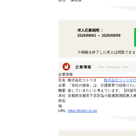
担当
採用係
求人応募期間 ：
2026/08/01 ～ 2026/08/09
※掲載を終了した求人は閲覧できま
企業情報
社名
株式会社コトリオ
株式会社コトリオ
企業
「当社の使命」は、介護業界で頑張りた
概要
促していきたいと考えています。【許認可番号】
本社
京都府京都市下京区塩小路通西洞院東入東塩
所在
地
URL
https://kotrio.co.jp/