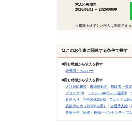
求人応募期間 ：
2026/08/01 ～ 2026/08/09
※掲載を終了した求人は閲覧できま
このお仕事に関連する条件で探す
同じ職種から求人を探す
介護職・ヘルパー
同じ特徴から求人を探す
入社日応相談
未経験歓迎
経験者・有資
ブランクOK
ミドル（40代～）活躍中
昇給あり
完全週休2日制
フルタイム歓
残業少なめ（月20h未満）
交通費支給
各種手当（家族・役職・インセンティブ