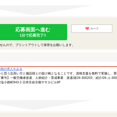
応募画面へ進む
キープ
1分で応募完了!!
せんので、プリントアウトして保管をお願いします。
の他の求人をみる
いと思う志高い方と施設様との架け橋となることです。資格支援を無料で実施し、業
一般労働者派遣、人材紹介・育成事業 派遣/派26-300203、紹介/26-ユ-300
小路町843-2 日本生命京都ヤサカビル8F