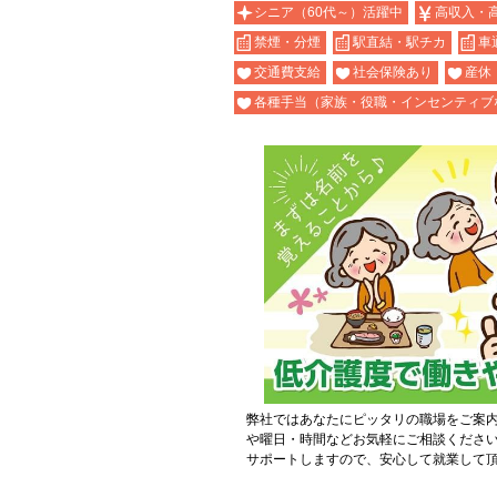
シニア（60代～）活躍中
高収入・
禁煙・分煙
駅直結・駅チカ
車
交通費支給
社会保険あり
産休
各種手当（家族・役職・インセンティブ
弊社ではあなたにピッタリの職場をご案
や曜日・時間などお気軽にご相談くださ
サポートしますので、安心して就業して