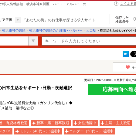
よくある
・ヘルパーの求人情報詳細 - 横浜市神奈川区｜バイト・アルバイトの
保存した
0
リア選択
「あなたの街」のお仕事が探せる求人サイト
検索条件
>
横浜市神奈川区
>
横浜市神奈川区の介護職・ヘルパー
>
大口駅
> 株式会社kotrio /●YK-
キ
更新日：2026/08/03 ※更新日時点
の日常生活をサポート♪日勤・夜勤選択
応募画面へ進
/週払いOK/交通費全支給（ガソリン代含む）◆
イス補助・清掃など◎
者・有資格者歓迎
新卒・第二新卒歓迎
女性活躍中
主婦・主夫歓迎
ンクOK
ミドル（40代～）活躍中
エルダー（50代～）活躍中