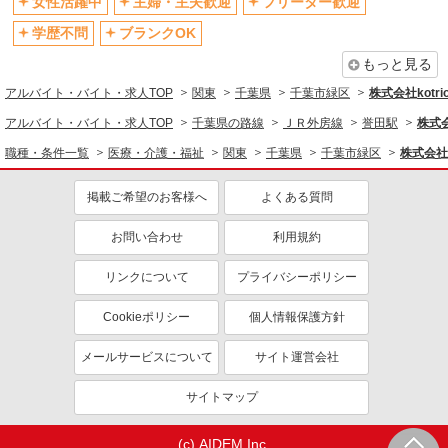
制服貸与
研修制度あり
女性活躍中
主婦・主夫歓迎
フリーター歓迎
資格取得支援制度あり
学歴不問
ブランクOK
同じ職種から求人を探す
もっと見る
アルバイト・バイト・求人TOP
関東
千葉県
千葉市緑区
株式会社kotri
医療・介護・福祉
アルバイト・バイト・求人TOP
千葉県の路線
ＪＲ外房線
誉田駅
株式会
介護職・ヘルパー
職種・条件一覧
医療・介護・福祉
関東
千葉県
千葉市緑区
株式会社k
同じ特徴から求人を探す
掲載ご希望のお客様へ
よくある質問
未経験歓迎
ミドル（40代～）活躍中
ボーナス・賞与あり
車通勤OK
お問い合わせ
利用規約
交通費支給
社会保険あり
リンクについて
プライバシーポリシー
産休・育休取得実績あり
Cookieポリシー
個人情報保護方針
メールサービスについて
サイト運営会社
サイトマップ
(c) AIDEM Inc.