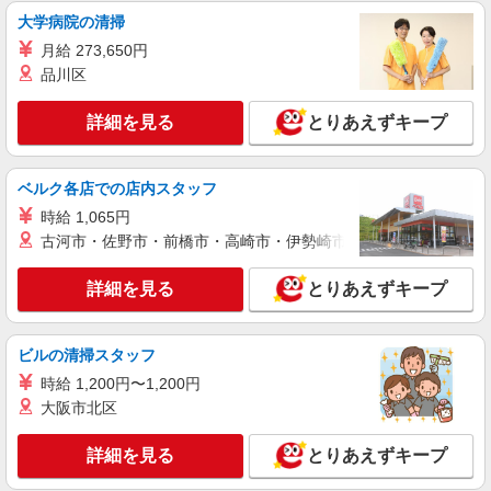
誉田駅｜小さなグループホームで家事や生活の
大学病院の清掃
サポート！
月給 273,650円
時給1600円〜2250円 ＜日払い有/週払い有/交
品川区
通費全支給(ガソリン代含む)＞
千葉市緑区【最寄駅：誉田駅】
詳細を見る
とりあえずキープ
詳細を見る
キープ
ベルク各店での店内スタッフ
派遣社員
時給 1,065円
株式会社トラストグロース 新宿本社 第1営業部
古河市・佐野市・前橋市・高崎市・伊勢崎市・太田市・館林市・
特別養護老人ホームでの介護士
時給：無資格1300円〜/有資格者1400円〜 ※資
詳細を見る
とりあえずキープ
格や経験などによる
千葉県千葉市緑区
ビルの清掃スタッフ
詳細を見る
キープ
時給 1,200円〜1,200円
大阪市北区
派遣社員
株式会社kotrio /●CB-H-2031596
詳細を見る
とりあえずキープ
≪鎌取駅≫夜勤なし！未経験・ブランクOKの