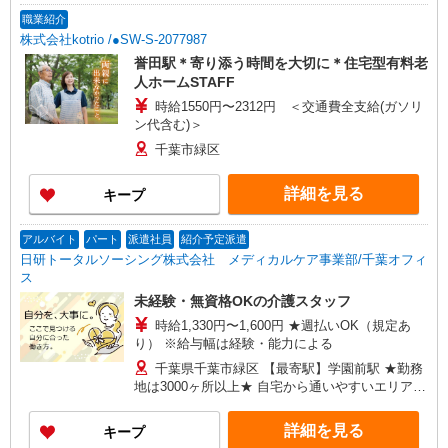
職業紹介
株式会社kotrio /●SW-S-2077987
誉田駅＊寄り添う時間を大切に＊住宅型有料老
人ホームSTAFF
時給1550円〜2312円 ＜交通費全支給(ガソリ
ン代含む)＞
千葉市緑区
詳細を見る
キープ
アルバイト
パート
派遣社員
紹介予定派遣
日研トータルソーシング株式会社 メディカルケア事業部/千葉オフィ
ス
未経験・無資格OKの介護スタッフ
時給1,330円〜1,600円 ★週払いOK（規定あ
り） ※給与幅は経験・能力による
千葉県千葉市緑区 【最寄駅】学園前駅 ★勤務
地は3000ヶ所以上★ 自宅から通いやすいエリアな
ど、お好きな勤務地をお選び下さい！！
詳細を見る
キープ