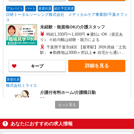
アルバイト
パート
派遣社員
紹介予定派遣
日研トータルソーシング株式会社 メディカルケア事業部/千葉オフィ
ス
未経験・無資格OKの介護スタッフ
時給1,330円〜1,600円 ★週払いOK（規定あ
り） ※給与幅は経験・能力による
千葉県千葉市緑区 【最寄駅】JR外房線「土気
駅」 ★勤務地は3000ヶ所以上★ 自宅から通いや
すいエリアなど、お好きな勤務地をお選び下さ
い！！
詳細を見る
キープ
派遣社員
株式会社ミライエ
介護付有料ホーム/介護職日勤
時給：1,650円〜1,700円 フルシフト可能な介
もっと見る
護福祉士：1,700円 □月収例 時給1,700円、日勤帯
週5日勤務、介護福祉士の場合 時給1,700円×168時
千葉県千葉市緑区
間＝285600円 ※上記は介護福祉士保有者の場合
※初任者研修（旧ヘルパー2級）や実務者も歓迎！
あなたにおすすめの求人情報
詳細を見る
キープ
※資格、経験年数、派遣先によって金額変動あり