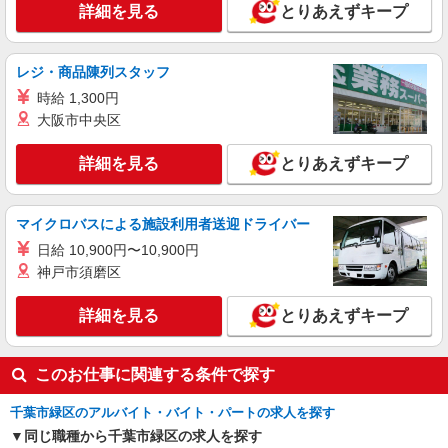
キープ
詳細を見る
とりあえずキープ
職業紹介
株式会社kotrio /●SW-S-2077993
レジ・商品陳列スタッフ
≪運転好きの方歓迎≫未経験でも活躍できる！
時給 1,300円
デイサービスSTAFF
大阪市中央区
【正社員】月給240,000〜400,000円 ・基本
給：200,000円〜220,000円 ・資格手当：10,000〜
詳細を見る
とりあえずキープ
30,000円 ・役職手当：10,000〜70,000円 ・処遇改
千葉市緑区
善手当：20,000〜60,000円（勤続年数、保有資格
により変動） ・固定残業手当：20,000円（10時
詳細を見る
キープ
間） ※固定残業時間を超過する場合には超過勤務
マイクロバスによる施設利用者送迎ドライバー
手当として別途支給 下記資格をお持ちの方歓迎 ・
日給 10,900円〜10,900円
認知症介護基礎研修 ・初任者研修 ・実務者研修
派遣社員
神戸市須磨区
・介護福祉士 など
株式会社kotrio /●CB-H-1899954
＜鎌取＞デイサービスSTAFF＊16時退社も
詳細を見る
とりあえずキープ
OK！子育て世代活躍中
時給1500円〜2250円 ＜日払い有/週払い有/交
通費全支給(ガソリン代含む)＞
このお仕事に関連する条件で探す
千葉市緑区
千葉市緑区のアルバイト・バイト・パートの求人を探す
同じ職種から千葉市緑区の求人を探す
詳細を見る
キープ