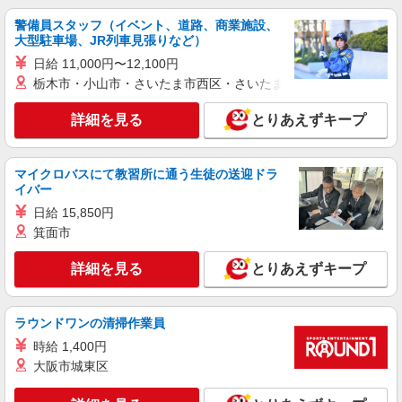
デイスタッフ
警備員スタッフ（イベント、道路、商業施設、
時給1600円〜2250円 ＜日払い有/週払い有/交
大型駐車場、JR列車見張りなど）
通費全支給(ガソリン代含む)＞
日給 11,000円〜12,100円
千葉市緑区
栃木市・小山市・さいたま市西区・さいたま市岩槻区・久喜市・
詳細を見る
キープ
詳細を見る
とりあえずキープ
派遣社員
（株）ウィルオブ・ワークCW 千葉支店/ms120101
マイクロバスにて教習所に通う生徒の送迎ドラ
高齢者向け住宅staff
イバー
時給1600円 ◆前払い・日払い・週払いOK
日給 15,850円
箕面市
千葉県千葉市緑区
詳細を見る
とりあえずキープ
詳細を見る
キープ
派遣社員
ラウンドワンの清掃作業員
（株）ウィルオブ・ワークCW 千葉支店/ms120101
時給 1,400円
夜勤専従
大阪市城東区
時給1650円 ◆前払い・日払い・週払いOK
千葉県千葉市緑区