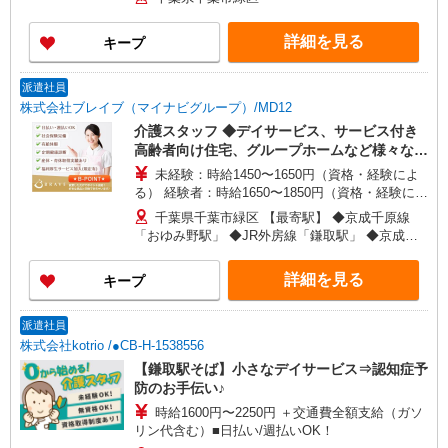
詳細を見る
キープ
派遣社員
株式会社ブレイブ（マイナビグループ）/MD12
介護スタッフ ◆デイサービス、サービス付き
高齢者向け住宅、グループホームなど様々な勤
務先から選べます。
未経験：時給1450〜1650円（資格・経験によ
る） 経験者：時給1650〜1850円（資格・経験によ
る） ◎月収例 時給1850円×1日8時間×22日（週5
千葉県千葉市緑区 【最寄駅】 ◆京成千原線
日）＝32万5600円 ◆昇給あり ◆支払い方法 ※日
「おゆみ野駅」 ◆JR外房線「鎌取駅」 ◆京成千
払い/週払い/月払い対応も可能です。詳しくは面談
原線「学園前駅」 ★その他、近隣に多数勤務地あ
時にご相談ください。 ◆交通費：別途全額支給 ※
ります！
詳細を見る
キープ
当社規定あり
派遣社員
株式会社kotrio /●CB-H-1538556
【鎌取駅そば】小さなデイサービス⇒認知症予
防のお手伝い♪
時給1600円〜2250円 ＋交通費全額支給（ガソ
リン代含む）■日払い/週払いOK！