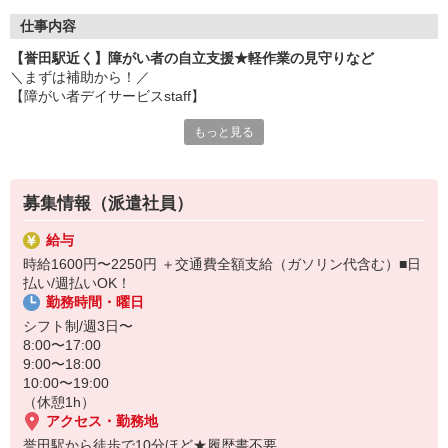
仕事内容
【誉田駅近く】障がい者の自立支援★軽作業の見守りなど
＼まずは補助から！／
【障がい者デイサービスstaff】
もっと見る
Q 具体的にどんなことをするの？
A ・軽作業（簡単な仕分けなど）の見守り
・必要に応じた介助
・送迎業務（ご希望の方のみ）など。
募集情報（派遣社員）
Q 経験がなくても働ける？
給与
A 経験や資格は問いません！
時給1600円〜2250円 ＋交通費全額支給（ガソリン代含む）■日
まずは短期2ヶ月の勤務からはじめるのも大歓迎♪
払い/週払いOK！
勤務時間・曜日
シフト制/週3日〜
8:00〜17:00
9:00〜18:00
10:00〜19:00
（休憩1h）
アクセス・勤務地
誉田駅から徒歩で10分ほど★履歴書不要