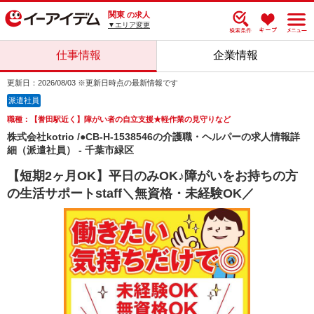
関東
の求人
▼エリア変更
仕事情報
企業情報
更新日：2026/08/03 ※更新日時点の最新情報です
派遣社員
職種：【誉田駅近く】障がい者の自立支援★軽作業の見守りなど
株式会社kotrio /●CB-H-1538546の介護職・ヘルパーの求人情報詳
細（派遣社員） - 千葉市緑区
【短期2ヶ月OK】平日のみOK♪障がいをお持ちの方
の生活サポートstaff＼無資格・未経験OK／