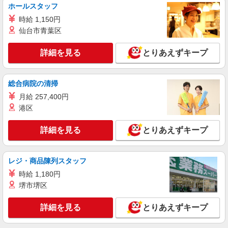
ホールスタッフ
派遣社員
時給 1,150円
株式会社トラストグロース 新宿本社 第1営業部
仙台市青葉区
住宅型有料老人ホームでの介護士
時給：初任者研修1300円/実務者研修1400円/介
詳細を見る
とりあえずキープ
護福祉士1450円
千葉県千葉市緑区
総合病院の清掃
詳細を見る
キープ
月給 257,400円
港区
紹介予定派遣
株式会社トラストグロース 新宿本社 第1営業部
詳細を見る
とりあえずキープ
ショートステイでの介護士
時給：1300円〜1500円 ※資格や経験などによ
る
レジ・商品陳列スタッフ
千葉県千葉市緑区
時給 1,180円
堺市堺区
詳細を見る
キープ
詳細を見る
とりあえずキープ
派遣社員
株式会社kotrio /●CB-H-1957371