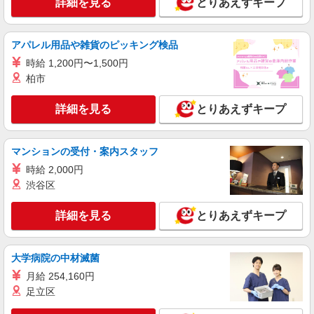
詳細を見る
とりあえずキープ
詳細を見る
キープ
アパレル用品や雑貨のピッキング検品
派遣社員
時給 1,200円〜1,500円
株式会社kotrio /●CB-H-1879887
柏市
落ち着いた少人数環境/グループホームで暮ら
しの手伝い◆週3〜OK
詳細を見る
とりあえずキープ
時給1500円〜2125円 ＜日払い有/週払い有/交
通費全支給(ガソリン代含む)＞
マンションの受付・案内スタッフ
千葉市緑区【最寄駅：誉田駅】
時給 2,000円
詳細を見る
キープ
渋谷区
詳細を見る
とりあえずキープ
派遣社員
（株）ウィルオブ・ワークCW 千葉支店/ms120101
介護スタッフ
大学病院の中材滅菌
時給1500円 ◆前払い・日払い・週払いOK
月給 254,160円
千葉県千葉市緑区
足立区
詳細を見る