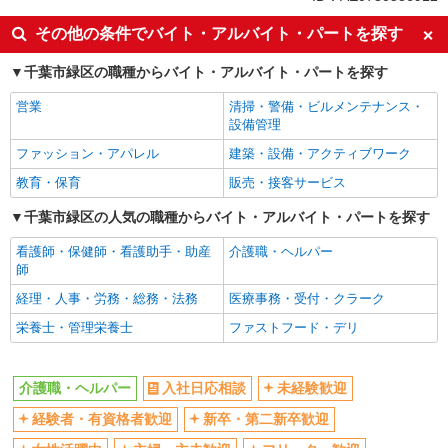
入社日応相談
未経験歓迎
その他の条件でバイト・アルバイト・パートを探す
経験者・有資格者歓迎
新卒・第二新卒歓迎
千葉市緑区の職種からバイト・アルバイト・パートを探す
女性活躍中
主婦・主夫歓迎
営業
清掃・警備・ビルメンテナンス・
フリーター歓迎
学歴不問
設備管理
ブランクOK
ミドル（40代～）活躍中
ファッション・アパレル
建築・設備・アクティブワーク
エルダー（50代～）活躍中
シニア（60代～）活躍中
教育・保育
販売・接客サービス
高収入・高額
ボーナス・賞与あり
千葉市緑区の人気の職種からバイト・アルバイト・パートを探す
昇給あり
完全週休2日制
看護師・保健師・看護助手・助産
介護職・ヘルパー
フルタイム歓迎
禁煙・分煙
師
駅直結・駅チカ
車通勤OK
経理・人事・労務・総務・法務
医療事務・受付・クラーク
バイク通勤OK
自転車通勤OK
栄養士・管理栄養士
ファストフード・デリ
残業少なめ（月20h未満）
交通費支給
社会保険あり
産休・育休取得実績あり
介護職・ヘルパー
入社日応相談
未経験歓迎
退職金・財形貯蓄制度あり
各種手当（家族・役職・インセン
経験者・有資格者歓迎
新卒・第二新卒歓迎
ティブなど）あり