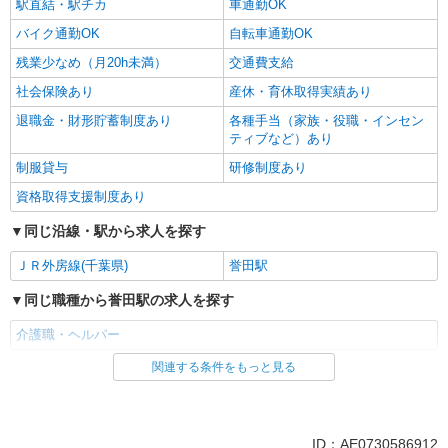
駅直結・駅チカ
車通勤OK
バイク通勤OK
自転車通勤OK
残業少なめ（月20h未満）
交通費支給
社会保険あり
産休・育休取得実績あり
退職金・財形貯蓄制度あり
各種手当（家族・役職・インセン
ティブなど）あり
制服貸与
研修制度あり
資格取得支援制度あり
同じ沿線・駅から求人を探す
ＪＲ外房線(千葉県)
誉田駅
同じ職種から誉田駅の求人を探す
介護職・ヘルパー
関連する条件をもっと見る
同じ雇用形態から誉田駅の求人を探す
派遣社員
同じ特徴から誉田駅の求人を探す
ID：AE0730586912