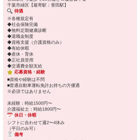
千葉市緑区【最寄駅：誉田駅】
待遇
※各種規定有
◆社会保険完備
◆無料定期健康診断
◆退職金制度
◆資格支援（介護資格のみ）
◆有給休暇
◆産休・育休
◆正社員登用
◆交通費全額支給
応募資格・経験
■資格や経験は不問
■普通自動車運転免許お持ちの方優遇
※必須ではありません
未経験：時給1500円〜
介護福祉士：時給1800円〜
休日・休暇
シフトに合わせて週2〜4休み
（平日のみ可）
備考