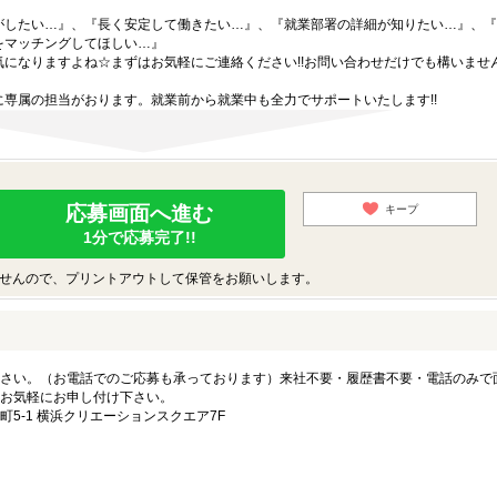
がしたい…』、『長く安定して働きたい…』、『就業部署の詳細が知りたい…』、『
をマッチングしてほしい…』
になりますよね☆まずはお気軽にご連絡ください!!お問い合わせだけでも構いません
専属の担当がおります。就業前から就業中も全力でサポートいたします!!
応募画面へ進む
キープ
1分で応募完了!!
せんので、プリントアウトして保管をお願いします。
さい。（お電話でのご応募も承っております）来社不要・履歴書不要・電話のみで
お気軽にお申し付け下さい。
5-1 横浜クリエーションスクエア7F