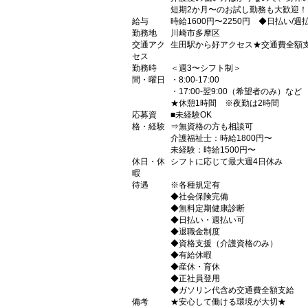
短期2か月〜のお試し勤務も大歓迎！
給与
時給1600円〜2250円 ◆日払い/
勤務地
川崎市多摩区
交通アク
生田駅から好アクセス★交通費全額
セス
勤務時
＜週3〜シフト制＞
間・曜日
・8:00-17:00
・17:00-翌9:00（希望者のみ）など
★休憩1時間 ※夜勤は2時間
応募資
■未経験OK
格・経験
⇒無資格の方も相談可
介護福祉士：時給1800円〜
未経験：時給1500円〜
休日・休
シフトに応じて最大週4日休み
暇
待遇
※各種規定有
◆社会保険完備
◆無料定期健康診断
◆日払い・週払い可
◆退職金制度
◆資格支援（介護資格のみ）
◆有給休暇
◆産休・育休
◆正社員登用
◆ガソリン代含め交通費全額支給
備考
★安心して働ける環境が大切★