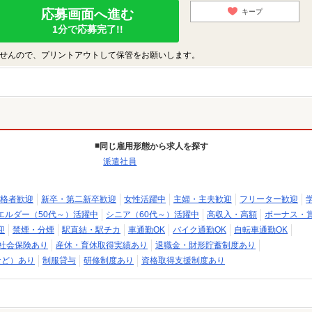
応募画面へ進む
キープ
1分で応募完了!!
せんので、プリントアウトして保管をお願いします。
同じ雇用形態から求人を探す
派遣社員
格者歓迎
新卒・第二新卒歓迎
女性活躍中
主婦・主夫歓迎
フリーター歓迎
エルダー（50代～）活躍中
シニア（60代～）活躍中
高収入・高額
ボーナス・
迎
禁煙・分煙
駅直結・駅チカ
車通勤OK
バイク通勤OK
自転車通勤OK
社会保険あり
産休・育休取得実績あり
退職金・財形貯蓄制度あり
など）あり
制服貸与
研修制度あり
資格取得支援制度あり