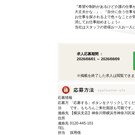
『希望や制約があるけど介護の仕事
大丈夫かな…』、『自分に合う仕事
お仕事を探される上で色々なことが気
消してお仕事始めましょう♪
当社はスタッフの皆様お一人お一人に
求人応募期間 ：
2026/08/01 ～ 2026/08/09
※掲載を終了した求人は閲覧できま
応募情報
応募方
「応募する」ボタンをクリックしてくだ
法
です。もちろんご来社面談も可能です。
連絡先
【横浜支店】神奈川県横浜市神奈川区栄町
住所
連絡先
0120-445-101
TEL
担当
採用係