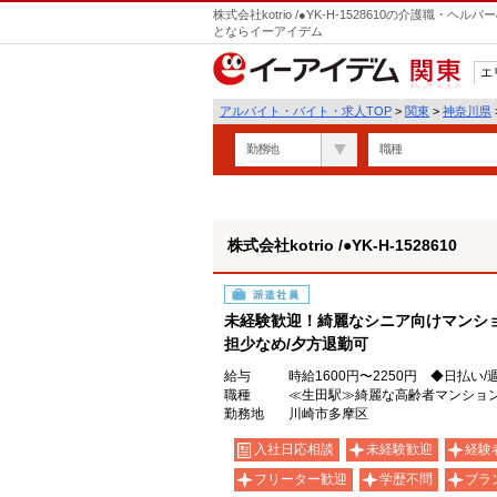
株式会社kotrio /●YK-H-1528610の介護職
とならイーアイデム
エ
関東
アルバイト・バイト・求人TOP
>
関東
>
神奈川県
勤務地
職種
株式会社kotrio /●YK-H-1528610
派遣社員
未経験歓迎！綺麗なシニア向けマンシ
担少なめ/夕方退勤可
給与
時給1600円〜2250円 ◆日払い
職種
≪生田駅≫綺麗な高齢者マンション
勤務地
川崎市多摩区
入社日応相談
未経験歓迎
経験
フリーター歓迎
学歴不問
ブラ