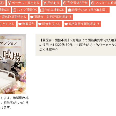
高額
ボーナス・賞与あり
昇給あり
完全週休2日制
フルタイム歓
通勤OK
バイク通勤OK
自転車通勤OK
残業少なめ（月20h未満）
・育休取得実績あり
退職金・財形貯蓄制度あり
など）あり
制服貸与
研修制度あり
資格取得支援制度あり
【履歴書・面接不要】?お電話にて面談実施中♪お人柄
の採用です◎20代-60代・主婦(夫)さん・Wワーカーな
広く活躍中☆
内します。希望勤務地
い。担当者がしっかり
頂けます。