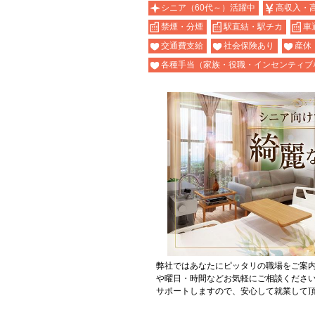
シニア（60代～）活躍中
高収入・
禁煙・分煙
駅直結・駅チカ
車
交通費支給
社会保険あり
産休
各種手当（家族・役職・インセンティブ
弊社ではあなたにピッタリの職場をご案
や曜日・時間などお気軽にご相談くださ
サポートしますので、安心して就業して