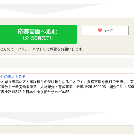
応募画面へ進む
キープ
1分で応募完了!!
せんので、プリントアウトして保管をお願いします。
の他の求人をみる
いと思う志高い方と施設様との架け橋となることです。資格支援を無料で実施し、業
一般労働者派遣、人材紹介・育成事業 派遣/派26-300203、紹介/26-ユ-300
小路町843-2 日本生命京都ヤサカビル8F