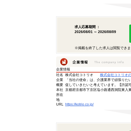
求人応募期間 ：
2026/08/01 ～ 2026/08/09
※掲載を終了した求人は閲覧できま
企業情報
社名
株式会社コトリオ
株式会社コトリオ
企業
「当社の使命」は、介護業界で頑張りた
概要
促していきたいと考えています。【許認可番号】
本社
京都府京都市下京区塩小路通西洞院東入東塩
所在
地
URL
https://kotrio.co.jp/