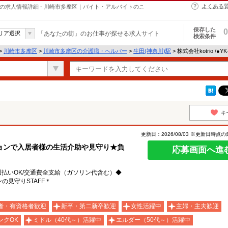
よくある
・ヘルパーの求人情報詳細 - 川崎市多摩区｜バイト・アルバイトのこ
保存した
0
リア選択
「あなたの街」のお仕事が探せる求人サイト
検索条件
>
川崎市多摩区
>
川崎市多摩区の介護職・ヘルパー
>
生田(神奈川)駅
> 株式会社kotrio /●
キ
更新日：2026/08/03 ※更新日時点
ョンで入居者様の生活介助や見守り★負
応募画面へ進
/週払いOK/交通費全支給（ガソリン代含む）◆
の見守りSTAFF＊
者・有資格者歓迎
新卒・第二新卒歓迎
女性活躍中
主婦・主夫歓迎
ンクOK
ミドル（40代～）活躍中
エルダー（50代～）活躍中