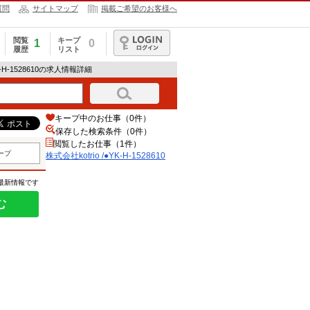
質問
サイトマップ
掲載ご希望のお客様へ
閲覧
キープ
1
0
履歴
リスト
ログイン
YK-H-1528610の求人情報詳細
キープ中のお仕事（0件）
保存した検索条件（
0
件）
閲覧したお仕事（1件）
ープ
株式会社kotrio /●YK-H-1528610
の最新情報です
む