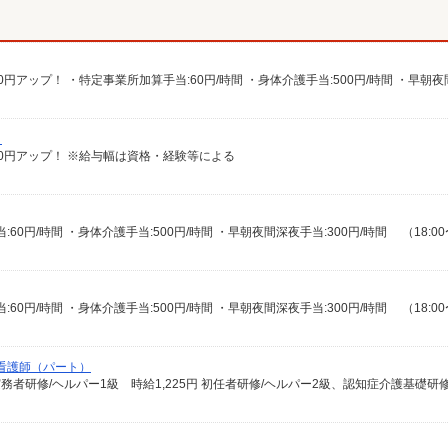
）
給100円アップ！ ※給与幅は資格・経験等による
准看護師（パート）