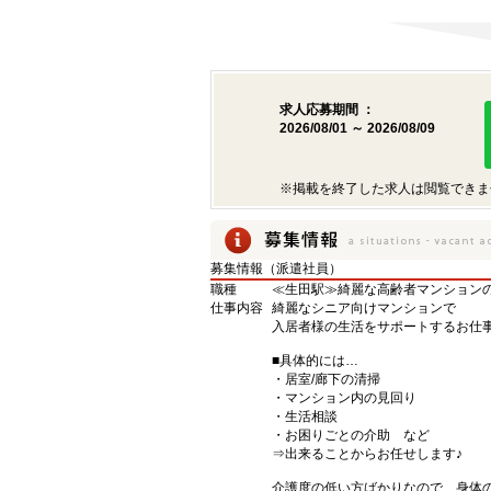
求人応募期間 ：
2026/08/01 ～ 2026/08/09
※掲載を終了した求人は閲覧できま
募集情報（派遣社員）
職種
≪生田駅≫綺麗な高齢者マンションの見
仕事内容
綺麗なシニア向けマンションで
入居者様の生活をサポートするお仕
■具体的には…
・居室/廊下の清掃
・マンション内の見回り
・生活相談
・お困りごとの介助 など
⇒出来ることからお任せします♪
介護度の低い方ばかりなので、身体