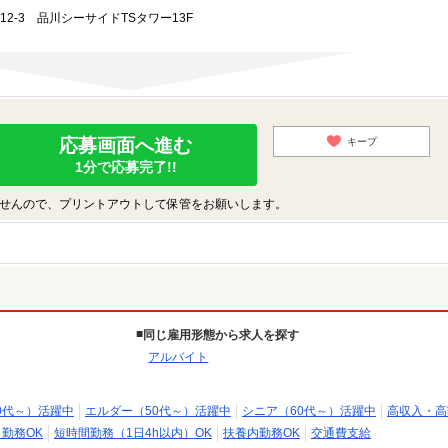
-12-3 品川シーサイドTSタワー13F
応募画面へ進む
キープ
1分で応募完了!!
せんので、プリントアウトして保管をお願いします。
同じ雇用形態から求人を探す
アルバイト
0代～）活躍中
エルダー（50代～）活躍中
シニア（60代～）活躍中
高収入・高
日勤務OK
短時間勤務（1日4h以内）OK
扶養内勤務OK
交通費支給