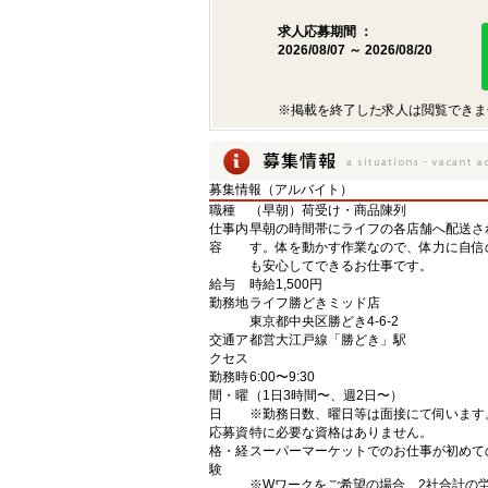
求人応募期間 ：
2026/08/07 ～ 2026/08/20
※掲載を終了した求人は閲覧できま
募集情報（アルバイト）
職種
（早朝）荷受け・商品陳列
仕事内
早朝の時間帯にライフの各店舗へ配送さ
容
す。体を動かす作業なので、体力に自信
も安心してできるお仕事です。
給与
時給1,500円
勤務地
ライフ勝どきミッド店
東京都中央区勝どき4-6-2
交通ア
都営大江戸線「勝どき」駅
クセス
勤務時
6:00〜9:30
間・曜
（1日3時間〜、週2日〜）
日
※勤務日数、曜日等は面接にて伺います
応募資
特に必要な資格はありません。
格・経
スーパーマーケットでのお仕事が初めて
験
※Wワークをご希望の場合、2社合計の