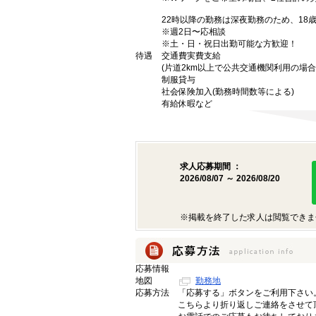
22時以降の勤務は深夜勤務のため、18
※週2日〜応相談
※土・日・祝日出勤可能な方歓迎！
待遇
交通費実費支給
(片道2km以上で公共交通機関利用の場合
制服貸与
社会保険加入(勤務時間数等による)
有給休暇など
求人応募期間 ：
2026/08/07 ～ 2026/08/20
※掲載を終了した求人は閲覧できま
応募情報
地図
勤務地
応募方法
「応募する」ボタンをご利用下さい
こちらより折り返しご連絡をさせて