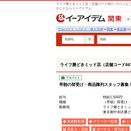
ライフ勝どきミッド店（店舗コード667）のコンビ
のことならイーアイデム
エ
関東
アルバイト・バイト・求人TOP
>
関東
>
東京都
>
勤務地
職種
ライフ勝どきミッド店（店舗コード66
アルバイト
早朝の荷受け・商品陳列スタッフ募集
給与
時給1,500円
職種
（早朝）荷受け・
勤務地
ライフ勝どきミッ
東京都中央区勝どき
未経験歓迎
フリーター歓迎
ミ
高収入・高額
ボーナス・賞与あり