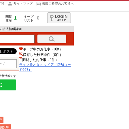
質問
サイトマップ
掲載ご希望のお客様へ
閲覧
キープ
1
0
履歴
リスト
ログイン
）の求人情報詳細
キープ中のお仕事（0件）
保存した検索条件（
0
件）
閲覧したお仕事（1件）
ープ
ライフ勝どきミッド店（店舗コー
ド667）
の最新情報です
む
中
務OK