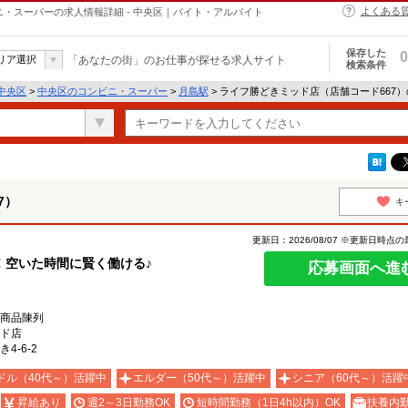
よくある
ニ・スーパーの求人情報詳細 - 中央区｜バイト・アルバイト
保存した
0
リア選択
「あなたの街」のお仕事が探せる求人サイト
検索条件
中央区
>
中央区のコンビニ・スーパー
>
月島駅
> ライフ勝どきミッド店（店舗コード667
7）
キ
更新日：2026/08/07 ※更新日時点
！空いた時間に賢く働ける♪
応募画面へ進
商品陳列
ド店
4-6-2
ドル（40代～）活躍中
エルダー（50代～）活躍中
シニア（60代～）活躍
昇給あり
週2～3日勤務OK
短時間勤務（1日4h以内）OK
扶養内勤