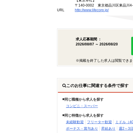
【東京本社】
〒140-0002 東京都品川区東品川4
URL
http://www.lifecorp.jp/
求人応募期間 ：
2026/08/07 ～ 2026/08/20
※掲載を終了した求人は閲覧できま
このお仕事に関連する条件で探す
同じ職種から求人を探す
コンビニ・スーパー
同じ特徴から求人を探す
未経験歓迎
フリーター歓迎
ミドル（4
ボーナス・賞与あり
昇給あり
週2～3