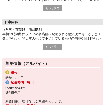
が入社時からしっかりとサポートを行いますので、未経験やアル
もっと見る
バイトデビューの方も安心。雰囲気やチームワークのよさなど、
スタッフみんなが気持ちよく働ける環境が自慢です！
■笑顔で働ける職場
仕事内容
たくさんの地元のお客さまがお買い物に訪れるライフは、とても
（早朝）荷受け・商品陳列
アットホームな雰囲気のお店です。長期で活躍するスタッフに
早朝の時間帯にライフの各店舗へ配送される物流便の荷下ろしと仕
は、お客さまから笑顔でお声がけをいただくことも。最初は、覚
分けを行い、開店前の売場で不足している商品の補充や陳列を行い
えていただく作業が多く感じるかもしれませんが、難しいお仕事
ます。体を動かす作業なので、体力に自信のある方のご応募大歓
はありませんので、どなたでも楽しく働くことができます。
もっと見る
迎！お客さまと直接やりとりすることがないので、黙々とお仕事し
たい方も、安心してできるお仕事です。
募集情報（アルバイト）
給与
時給1,290円
勤務時間・曜日
6:30〜9:30の
3時間程度
勤務日数、曜日等はご希望を伺います。