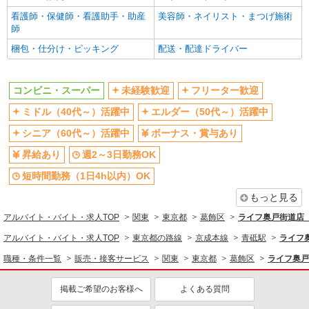
コンビニ・スーパー
看護師・保健師・看護助手・助産
美容師・ネイリスト・まつげ施術
師
同じ特徴から求人を探す
梱包・仕分け・ピッキング
配送・配達ドライバー
未経験歓迎
ミドル（40代～）活躍中
ボーナス・賞与あり
週2～3日勤務OK
コンビニ・スーパー
未経験歓迎
フリーター歓迎
短時間勤務（1日4h以内）OK
扶養内勤務OK
ミドル（40代～）活躍中
エルダー（50代～）活躍中
交通費支給
シニア（60代～）活躍中
ボーナス・賞与あり
昇給あり
週2～3日勤務OK
短時間勤務（1日4h以内）OK
もっと見る
アルバイト・バイト・求人TOP
関東
東京都
葛飾区
ライフ奥戸街道店（
アルバイト・バイト・求人TOP
東京都の路線
京成本線
青砥駅
ライフ
職種・条件一覧
販売・接客サービス
関東
東京都
葛飾区
ライフ奥戸
掲載ご希望のお客様へ
よくある質問