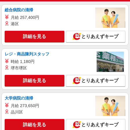
ライフ奥戸街道店 東京都葛飾区奥戸2-14-25
総合病院の清掃
詳細を見る
キープ
月給 257,400円
港区
アルバイト
ライフ水元店（店舗コード846）
詳細を見る
とりあえずキープ
衣料品
時給1,235円以上
レジ・商品陳列スタッフ
ライフ水元店 東京都葛飾区水元2-11-5
時給 1,180円
堺市堺区
詳細を見る
キープ
詳細を見る
とりあえずキープ
パート
ライフ水元店（店舗コード846）
登録販売者
大学病院の清掃
時給1,435円以上
月給 273,650円
ライフ水元店 東京都葛飾区水元2-11-5
品川区
詳細を見る
詳細を見る
キープ
とりあえずキープ