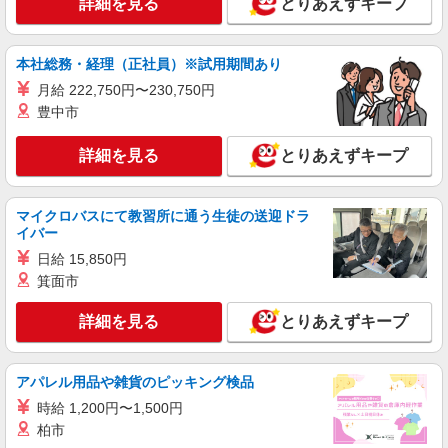
詳細を見る
とりあえずキープ
時給1,235円
ライフ奥戸街道店 東京都葛飾区奥戸2-14-25
本社総務・経理（正社員）※試用期間あり
詳細を見る
キープ
月給 222,750円〜230,750円
豊中市
アルバイト
ライフ奥戸店（店舗コード873）
詳細を見る
とりあえずキープ
日用雑貨
時給1,260円以上 高校生 時給1,235円
マイクロバスにて教習所に通う生徒の送迎ドラ
ライフ奥戸店 東京都葛飾区奥戸3-23-19
イバー
日給 15,850円
詳細を見る
キープ
箕面市
パート
詳細を見る
とりあえずキープ
ライフ水元店（店舗コード846）
ベーカリー
アパレル用品や雑貨のピッキング検品
時給1,235円以上
時給 1,200円〜1,500円
ライフ水元店 東京都葛飾区水元2-11-5
柏市