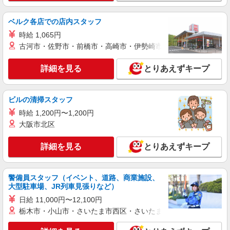
パート
ベルク各店での店内スタッフ
ライフ奥戸街道店（店舗コード877）
時給 1,065円
惣菜
古河市・佐野市・前橋市・高崎市・伊勢崎市・太田市・館林市・
時給1,235円以上
ライフ奥戸街道店 東京都葛飾区奥戸2-14-25
詳細を見る
とりあえずキープ
詳細を見る
キープ
ビルの清掃スタッフ
アルバイト
時給 1,200円〜1,200円
ライフ奥戸店（店舗コード873）
大阪市北区
鮮魚
時給1,260円以上 高校生 時給1,235円
詳細を見る
とりあえずキープ
ライフ奥戸店 東京都葛飾区奥戸3-23-19
警備員スタッフ（イベント、道路、商業施設、
詳細を見る
キープ
大型駐車場、JR列車見張りなど）
日給 11,000円〜12,100円
アルバイト
パート
栃木市・小山市・さいたま市西区・さいたま市岩槻区・久喜市・
ライフ奥戸街道店（店舗コード877）
ネットスーパー