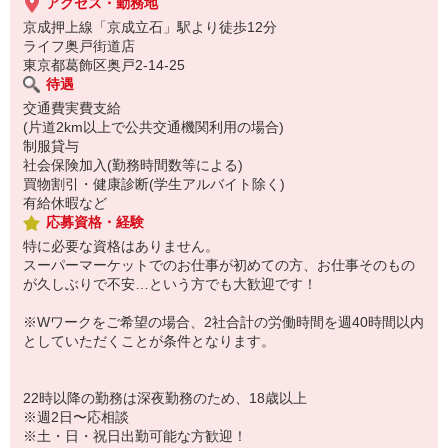
アクセス・勤務地
京成押上線「京成立石」駅より徒歩12分
ライフ奥戸街道店
東京都葛飾区奥戸2-14-25
待遇
交通費実費支給
(片道2km以上で公共交通機関利用の場合)
制服貸与
社会保険加入(勤務時間数等による)
買物割引・健康診断(学生アルバイト除く)
有給休暇など
応募資格・経験
特に必要な資格はありません。
スーパーマーケットでのお仕事が初めての方、お仕事そのもの
が久しぶりで不安…という方でも大歓迎です！
※Wワークをご希望の場合、2社合計の労働時間を週40時間以内
としていただくことが条件となります。
22時以降の勤務は深夜勤務のため、18歳以上
※週2日〜応相談
※土・日・祝日出勤可能な方歓迎！