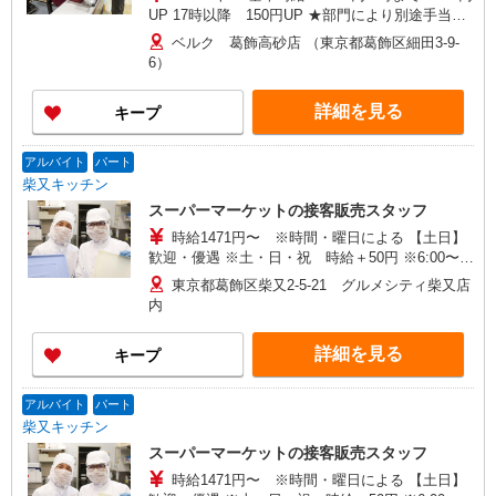
（カート回収・清掃、他／高校生不可）
UP 17時以降 150円UP ★部門により別途手当が
つく場合あり ＜学生アルバイト＞ 17時まで 基
ベルク 葛飾高砂店 （東京都葛飾区細田3-9-
本時給1230円 17時以降 時給1280円（一律夜間
6）
手当含む） ※22時以降は18歳以上（高校生不可）
※22時以降 基本時給より25％UP ★評価制度で
詳細を見る
キープ
時給UP！ ★パートは日・祝日は更に時給100円
UP！ 上記時間帯は募集時間ではありません。募
集時間は勤務時間・曜日欄でご確認ください。
アルバイト
パート
柴又キッチン
スーパーマーケットの接客販売スタッフ
時給1471円〜 ※時間・曜日による 【土日】
歓迎・優遇 ※土・日・祝 時給＋50円 ※6:00〜
8:00 時給＋200円 ※8:00〜9:00 時給＋100円
東京都葛飾区柴又2-5-21 グルメシティ柴又店
内
詳細を見る
キープ
アルバイト
パート
柴又キッチン
スーパーマーケットの接客販売スタッフ
時給1471円〜 ※時間・曜日による 【土日】