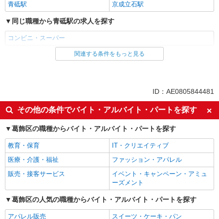
青砥駅
京成立石駅
同じ職種から青砥駅の求人を探す
コンビニ・スーパー
関連する条件をもっと見る
同じ雇用形態から青砥駅の求人を探す
アルバイト
同じ特徴から青砥駅の求人を探す
ID：AE0805844481
未経験歓迎
フリーター歓迎
その他の条件でバイト・アルバイト・パートを探す
ミドル（40代～）活躍中
エルダー（50代～）活躍中
葛飾区の職種からバイト・アルバイト・パートを探す
シニア（60代～）活躍中
ボーナス・賞与あり
教育・保育
IT・クリエイティブ
昇給あり
週2～3日勤務OK
医療・介護・福祉
ファッション・アパレル
短時間勤務（1日4h以内）OK
扶養内勤務OK
販売・接客サービス
イベント・キャンペーン・アミュ
交通費支給
ーズメント
同じ職種から求人を探す
葛飾区の人気の職種からバイト・アルバイト・パートを探す
販売・接客サービス
アパレル販売
スイーツ・ケーキ・パン