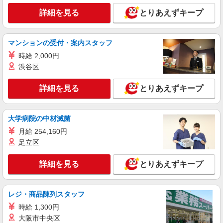
詳細を見る
キープ
詳細を見る
とりあえずキープ
パート
ライフ奥戸街道店（店舗コード877）
マンションの受付・案内スタッフ
ベーカリー
時給 2,000円
時給1,235円以上
渋谷区
ライフ奥戸街道店 東京都葛飾区奥戸2-14-25
詳細を見る
とりあえずキープ
詳細を見る
キープ
大学病院の中材滅菌
アルバイト
ライフ奥戸店（店舗コード873）
月給 254,160円
作業場清掃
足立区
時給1,260円 高校生 時給1,235円
詳細を見る
とりあえずキープ
ライフ奥戸店 東京都葛飾区奥戸3-23-19
詳細を見る
キープ
レジ・商品陳列スタッフ
時給 1,300円
アルバイト
大阪市中央区
生活協同組合コープみらい コープ亀有店