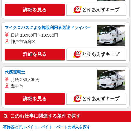
閉店業務（高校生不可）
詳細を見る
とりあえずキープ
時給1595円〜 ※時間・曜日による 時給1595
円〜
東京都葛飾区亀有2-15-4
マイクロバスによる施設利用者送迎ドライバー
日給 10,900円〜10,900円
詳細を見る
キープ
神戸市須磨区
詳細を見る
とりあえずキープ
代務運転士
月給 253,500円
豊中市
詳細を見る
とりあえずキープ
このお仕事に関連する条件で探す
葛飾区のアルバイト・バイト・パートの求人を探す