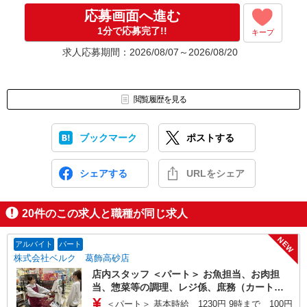
応募画面へ進む
1分で応募完了!!
キープ
求人応募期間：2026/08/07～2026/08/20
閲覧履歴を見る
ブックマーク
ポストする
シェアする
URLをシェア
20
件のこの求人と職種が同じ求人
NEW
アルバイト
パート
株式会社ベルク 葛飾高砂店
店内スタッフ ＜パート＞ お魚担当、お肉担
当、惣菜等の調理、レジ係、庶務（カート回
収・清掃、他） ＜学生アルバイト＞ 庶務
＜パート＞ 基本時給 1230円 9時まで 100円