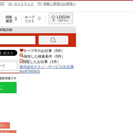
質問
サイトマップ
掲載ご希望のお客様へ
閲覧
キープ
1
0
履歴
リスト
ログイン
人情報詳細
キープ中のお仕事（0件）
保存した検索条件（
0
件）
閲覧したお仕事（1件）
ープ
株式会社テクノ・サービス/お仕事
No/0795603
の最新情報です
む
週払い