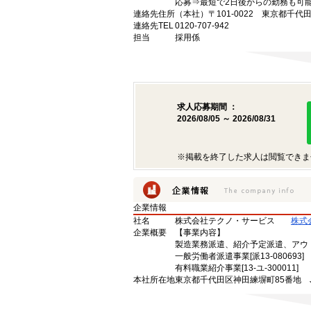
応募⇒最短で2日後からの勤務も可
連絡先住所
（本社）〒101-0022 東京都千代
連絡先TEL
0120-707-942
担当
採用係
求人応募期間 ：
2026/08/05 ～ 2026/08/31
※掲載を終了した求人は閲覧できま
企業情報
社名
株式会社テクノ・サービス
株式
企業概要
【事業内容】
製造業務派遣、紹介予定派遣、アウ
一般労働者派遣事業[派13-080693]
有料職業紹介事業[13-ユ-300011]
本社所在地
東京都千代田区神田練塀町85番地 