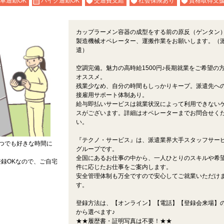
車通勤OK
バイク通勤OK
交通費支給
社会保険あり
資格取得支
カップラーメン容器の成型をする前の原反（ゲンタン
製造機械オペレーター、運搬作業をお願いします。（
遣）
空調完備。魅力の高時給1500円♪長期就業をご希望の
オススメ。
残業少なめ、自分の時間もしっかりキープ。派遣先へ
接雇用サポート体制あり。
給与即払いサービスは就業状況によって利用できない
スがございます。詳細はオペレーターまでお問合せく
い。
『テクノ・サービス』は、派遣業界大手スタッフサー
つでも好きな時間に
グループです。
全国にあるお仕事の中から、一人ひとりのスキルや希
録OKなので、ご自宅
件に応じたお仕事をご案内します。
安全管理体制も万全ですので安心してご就業いただけ
す。
登録方法は、【オンライン】【電話】【登録会来場】の
から選べます♪
★★履歴書・証明写真は不要！★★