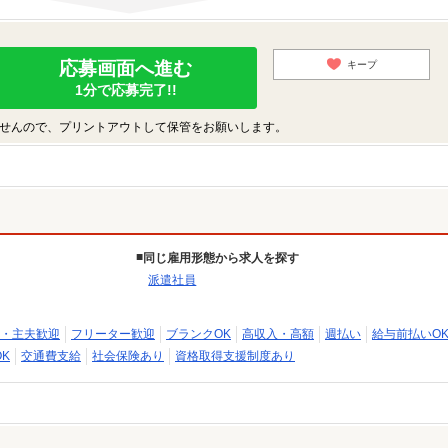
応募画面へ進む
キープ
1分で応募完了!!
せんので、プリントアウトして保管をお願いします。
同じ雇用形態から求人を探す
派遣社員
・主夫歓迎
フリーター歓迎
ブランクOK
高収入・高額
週払い
給与前払いO
K
交通費支給
社会保険あり
資格取得支援制度あり