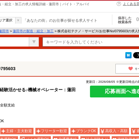
よくある
の製造・組立・加工の求人情報詳細 - 蓮田市｜バイト・アルバイ
保存した
0
リア選択
「あなたの街」のお仕事が探せる求人サイト
検索条件
蓮田市
>
蓮田市の製造・組立・加工
> 株式会社テクノ・サービス/お仕事No/0795603の求
95603
キ
更新日：2026/08/05 ※更新日時点
経験活かせる♪機械オペレーター：蓮田
応募画面へ進
費全額支給
OK
主婦・主夫歓迎
フリーター歓迎
ブランクOK
高収入・高額