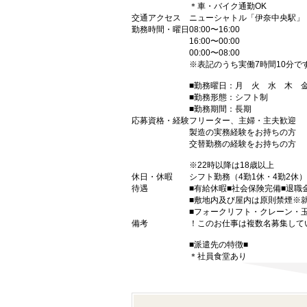
＊車・バイク通勤OK
交通アクセス
ニューシャトル「伊奈中央駅」
勤務時間・曜日
08:00〜16:00
16:00〜00:00
00:00〜08:00
※表記のうち実働7時間10分で
■勤務曜日：月 火 水 木
■勤務形態：シフト制
■勤務期間：長期
応募資格・経験
フリーター、主婦・主夫歓迎
製造の実務経験をお持ちの方
交替勤務の経験をお持ちの方
※22時以降は18歳以上
休日・休暇
シフト勤務（4勤1休・4勤2休）
待遇
■有給休暇■社会保険完備■退職
■敷地内及び屋内は原則禁煙※
■フォークリフト・クレーン・
備考
！このお仕事は複数名募集して
■派遣先の特徴■
＊社員食堂あり