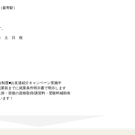
（最寄駅）
す。
 金 土 日 祝
金制度■お友達紹介キャンペーン実施中
就業前までに就業条件明示書で明示します
玉掛・溶接の資格取得/講習料・受験料補助有
います！