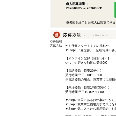
求人応募期間 ：
2026/08/05 ～ 2026/08/31
※掲載を終了した求人は閲覧できま
応募情報
応募方法
〜お仕事スタートまでの流れ〜
▼Step1 「履歴書」「証明写真不
【オンライン登録（目安5分）】
いつでも好きな時間に登録OK
【電話登録（目安20分）】
受付時間/平日9:00〜19:00
※電話登録の場合、就業前には登録
【来場登録（目安1時間30分）】
受付時間/平日10:00〜17:00
▼Step2 全国にあるお仕事の中
▼Step3 就業前に職場見学で気に
▼Step4 気に入ったら雇用契約・