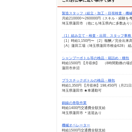
このお仕事に近い条件で探す
製造スタッフ（組立・加工・目視検査・機
月給210000〜260000円（スキル・経験を
［1］組み立て・検査・出荷、スタッフ事務
［1］時給1,150円〜 ［2］報酬／完全出来
シャンプーボトル等の検品・箱詰め・梱包
時給1500円 【月収例】 （8時間勤務の場合） 
蓮田市井沼
プラスチックボトルの検品・梱包
時給1,350円 【月収例】198,450円（
埼玉県蓮田市 ★車通勤可
銅線の巻取作業
時給1400円交通費全額支給
埼玉県蓮田市 ＊送迎あり
機械オペレーター
時給1500円交通費全額支給