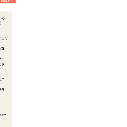
援制度あり
）の
派
方にも
の直
ケー
ださ
ビス
望条
ま
3つ