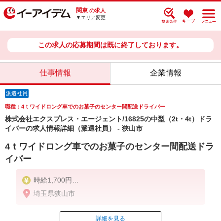
関東
の求人
▼エリア変更
この求人の応募期間は既に終了しております。
仕事情報
企業情報
派遣社員
職種：4ｔワイドロング車でのお菓子のセンター間配送ドライバー
株式会社エクスプレス・エージェント/16825の中型（2t・4t）ドラ
イバーの求人情報詳細（派遣社員） - 狭山市
4ｔワイドロング車でのお菓子のセンター間配送ドラ
イバー
時給1,700円
※交通費は別途実費分支給！（条件あり）
埼玉県狭山市
■研修期間について
※研修期間（14日程）は、時給1,600円（日収16,400
円〜）となります。
詳細を見る