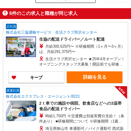
ID：AE0610017276
6
件のこの求人と職種が同じ求人
掲載期間終了
正社員
株式会社三協運輸サービス 生活クラブ所沢センター
生協の配送ドライバー／ルート配達
月給300,625円〜 ※研修期間（1ヶ月〜3ヶ月）
は、月給291,375円〜
生活クラブ所沢センター ★25年4月オープン！
オープニングスタッフ大募集！開設前でも研修を
兼ねて入社OK！ （埼玉県入間郡三芳町上富474-
2）
詳細を見る
キープ
NEW
派遣社員
株式会社エクスプレス・エージェント/8221
2ｔ車での施設や病院、飲食店などへの3温帯
食品の配送ドライバー
時給1,750円 ※交通費は別途実費分支給！（条
件あり） ■研修期間について ※研修期間（1週間
程）は、時給1,600円（日収16,800円〜）となりま
埼玉県狭山市 車通勤可／バイク通勤可 西武新