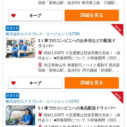
す。
宿線「新狭山駅」徒歩9分 東武東上線「川越駅」
車11分
詳細を見る
キープ
NEW
派遣社員
株式会社エクスプレス・エージェント/12789
3ｔ車でのコンビニへのお弁当などの配送ド
ライバー
時給1,630円 ※交通費は別途実費分支給！（条
件あり） ■研修期間について ※研修期間（20日
程）は、時給1,530円（日収10,700円〜）となりま
埼玉県狭山市 車通勤可／バイク通勤可 西武新
す。
宿線「新狭山駅」徒歩6分 JR川越線「的場駅」車
15分
詳細を見る
キープ
NEW
派遣社員
株式会社エクスプレス・エージェント/12767
3ｔ車でのコンビニへの食品配送ドライバー
時給1,630円 ※交通費は別途実費分支給！（条
件あり） ■研修期間について ※研修期間（20日
程）は、時給1,530円（日収18,900円〜）となりま