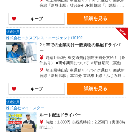
埼玉県狭山市 車通勤可／バイク通勤可 西武新
す。
宿線「新狭山駅」徒歩6分 JR川越線「川越駅」車
16分
詳細を見る
キープ
NEW
派遣社員
株式会社エクスプレス・エージェント/10192
2ｔ車での企業向け一般貨物の集配ドライバ
ー
時給1,650円 ※交通費は別途実費分支給！（条
件あり） ■研修期間について ※研修期間（実働40
日間）は、時給1,400円（日収11,200円〜）となり
埼玉県狭山市 車通勤可／バイク通勤可 西武新
ます。
宿線「新所沢駅」車11分 東武東上線「ふじみ野
駅」車17分
詳細を見る
キープ
派遣社員
株式会社マイ・スター
ルート配送ドライバー
時給：1,800円 ※残業時給：2,250円（実働8時
間以上）