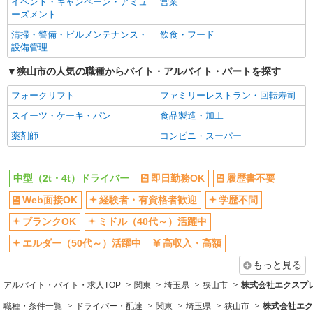
イベント・キャンペーン・アミュ
営業
ーズメント
清掃・警備・ビルメンテナンス・
飲食・フード
設備管理
狭山市の人気の職種からバイト・アルバイト・パートを探す
フォークリフト
ファミリーレストラン・回転寿司
スイーツ・ケーキ・パン
食品製造・加工
薬剤師
コンビニ・スーパー
中型（2t・4t）ドライバー
即日勤務OK
履歴書不要
Web面接OK
経験者・有資格者歓迎
学歴不問
ブランクOK
ミドル（40代～）活躍中
エルダー（50代～）活躍中
高収入・高額
もっと見る
アルバイト・バイト・求人TOP
関東
埼玉県
狭山市
株式会社エクスプレ
職種・条件一覧
ドライバー・配達
関東
埼玉県
狭山市
株式会社エク