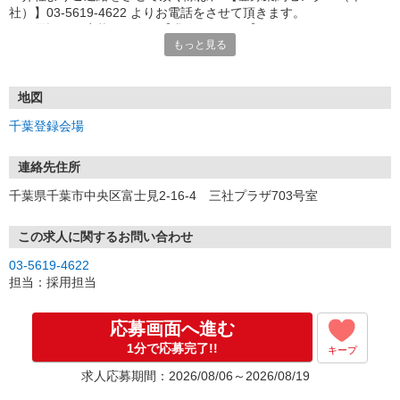
社）】03-5619-4622 よりお電話をさせて頂きます。
※お電話でご応募頂く際は【求人ID：3699】をお伝え下さい。
もっと見る
■ご応募頂くにあたり
弊社は登録型の派遣会社になります。
ご覧頂いたお仕事をご案内させて頂く前に、登録説明会（下記住
地図
所）へのご参加が必要となりますので、
千葉登録会場
ご応募頂いた際に会場の詳細日程をご案内させて頂きます。
連絡先住所
千葉県千葉市中央区富士見2-16-4 三社プラザ703号室
この求人に関するお問い合わせ
03-5619-4622
担当：採用担当
応募画面へ進む
1分で応募完了!!
キープ
求人応募期間：2026/08/06～2026/08/19