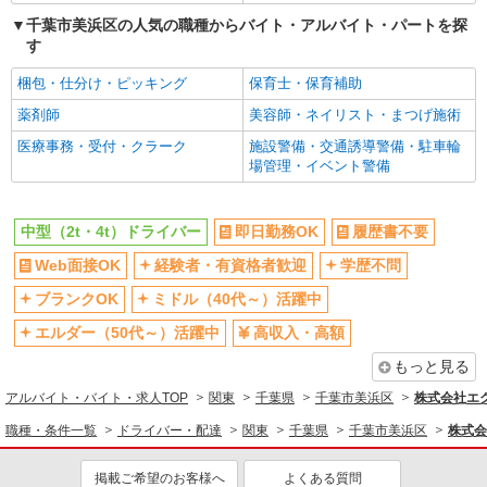
千葉市美浜区の人気の職種からバイト・アルバイト・パートを探
す
梱包・仕分け・ピッキング
保育士・保育補助
薬剤師
美容師・ネイリスト・まつげ施術
医療事務・受付・クラーク
施設警備・交通誘導警備・駐車輪
場管理・イベント警備
中型（2t・4t）ドライバー
即日勤務OK
履歴書不要
Web面接OK
経験者・有資格者歓迎
学歴不問
ブランクOK
ミドル（40代～）活躍中
エルダー（50代～）活躍中
高収入・高額
もっと見る
アルバイト・バイト・求人TOP
関東
千葉県
千葉市美浜区
株式会社エク
職種・条件一覧
ドライバー・配達
関東
千葉県
千葉市美浜区
株式会
掲載ご希望のお客様へ
よくある質問