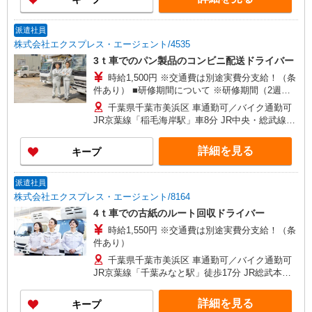
派遣社員
株式会社エクスプレス・エージェント/4535
3ｔ車でのパン製品のコンビニ配送ドライバー
時給1,500円 ※交通費は別途実費分支給！（条
件あり） ■研修期間について ※研修期間（2週間
程）は、時給1,400円（日収15,900円〜）となりま
千葉県千葉市美浜区 車通勤可／バイク通勤可
す。
JR京葉線「稲毛海岸駅」車8分 JR中央・総武線
「稲毛駅」車10分
詳細を見る
キープ
派遣社員
株式会社エクスプレス・エージェント/8164
4ｔ車での古紙のルート回収ドライバー
時給1,550円 ※交通費は別途実費分支給！（条
件あり）
千葉県千葉市美浜区 車通勤可／バイク通勤可
JR京葉線「千葉みなと駅」徒歩17分 JR総武本線
「千葉駅」車13分
詳細を見る
キープ