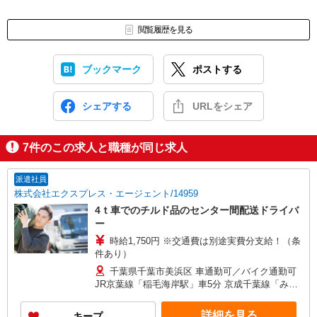
閲覧履歴を見る
ブックマーク
ポストする
シェアする
URLをシェア
7
件のこの求人と職種が同じ求人
派遣社員
株式会社エクスプレス・エージェント/14959
4ｔ車でのチルド品のセンター間配送ドライバ
ー
時給1,750円 ※交通費は別途実費分支給！（条
件あり）
千葉県千葉市美浜区 車通勤可／バイク通勤可
JR京葉線「稲毛海岸駅」車5分 京成千葉線「みど
り台駅」車7分
詳細を見る
キープ