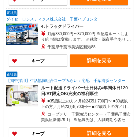
正社員
ダイセーロジスティクス株式会社 千葉ハブセンター
4tトラックドライバー
月給330,000円〜370,000円 ※配送ルートによ
り給与額は変動します。 ※残業・深夜手当あり 試
用期間：6ヶ月（条件変更なし） 研修期間：1〜2
千葉県千葉市美浜区新港88
ヶ月（スキルにより変動します）
詳細を見る
キープ
正社員
【期中採用】生活協同組合コープみらい：宅配 千葉海浜センター
ルート配送ドライバー/土日休み/年間休日120
日/AT限定OK/充実の福利厚生
■35歳以上の方／月給24万1,700円〜 ■30歳以
上の方／月給23万8,700円〜 ■22歳以上の方／月給
23万700円〜 ■20歳〜21歳の方／月給21万700円〜
コープデリ 千葉海浜センター（千葉県千葉市
■19歳以下の方／月給20万8,700円〜 ※初任給は入
美浜区新港79-1） ※配属先は、入職時期や各セン
職（入社）時の年齢によって異なります ※別途、
ターの人員状況を踏まえ本人の希望を考慮した上
時間外手当あり（1分ごとに支給） 年収例 545万
で、募集場所を含む自宅から通勤可能な範囲のセ
詳細を見る
キープ
円／35歳 リーダー職・子ども2人／月給295,700円
ンターから決定します。