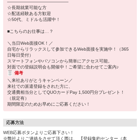
――――――――――――――
☆長期就業可能な方
☆配送経験ある方歓迎
☆50代、ミドルも活躍中！
■こちらのお仕事は…？
＼当日Web面接OK！／
自宅からリラックスして参加できるWeb面接を実施中！（365
日毎日受付）
スマートフォンやパソコンから簡単にアクセス可能。
対面での登録説明会も開催中！ご希望に合わせてご案内♪
備考
＼来社ありがとうキャンペーン／
来社での派遣登録をされた方に、
交通費相当分としてQUOカードPay 1,500円分プレゼント！
（規定有）
期間限定のためお早めにご応募ください！
応募方法
WEB応募ボタンよりご応募下さい！
※弊社よりご連絡をさせて頂く際は、 【登録集約センター（本