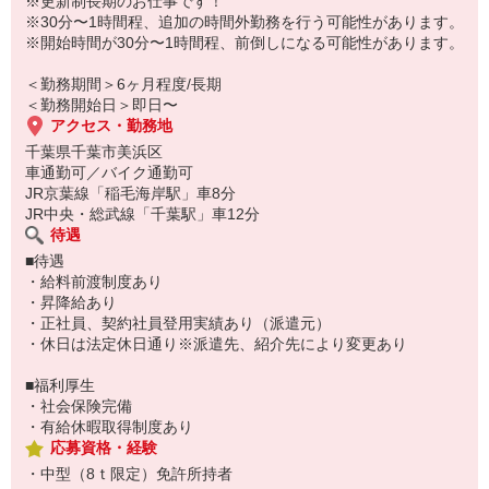
※更新制長期のお仕事です！
※30分〜1時間程、追加の時間外勤務を行う可能性があります。
20代、30代、40代、50代と幅広い年代の方が活躍中ですので、
※開始時間が30分〜1時間程、前倒しになる可能性があります。
「近場でいいな！」
「自分にも出来るかも…」と少しでも感じたら
＜勤務期間＞6ヶ月程度/長期
是非、お気軽にご応募お待ちしております☆
＜勤務開始日＞即日〜
アクセス・勤務地
千葉県千葉市美浜区
車通勤可／バイク通勤可
JR京葉線「稲毛海岸駅」車8分
JR中央・総武線「千葉駅」車12分
待遇
■待遇
・給料前渡制度あり
・昇降給あり
・正社員、契約社員登用実績あり（派遣元）
・休日は法定休日通り※派遣先、紹介先により変更あり
■福利厚生
・社会保険完備
・有給休暇取得制度あり
応募資格・経験
・中型（8ｔ限定）免許所持者