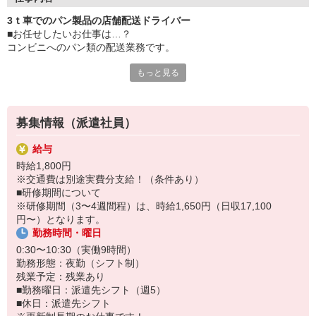
■使用車種：3t
3ｔ車でのパン製品の店舗配送ドライバー
■業務内容：コンビニへのパン類の配送業務
■お任せしたいお仕事は…？
■エリア：千葉県内（一部都内）
コンビニへのパン類の配送業務です。
■件数：1日2回戦（1回戦/35〜45件程、2回戦/5〜15件程）
――――――――――――――
もっと見る
■具体的に…
大手パンメーカーの工場へ向かい、
用意されたトラックに乗り換え
伝票を基にデザート類を
募集情報（派遣社員）
番重へ入れ積み込みを行っていただきます。
※他商品は積み込みが完了しています。
給与
時給1,800円
積み込み後、千葉県・一部都内の
※交通費は別途実費分支給！（条件あり）
コンビニへ1日2回戦（1回戦/35〜45件程、2回戦/5〜15件程）
■研修期間について
を配送します。
※研修期間（3〜4週間程）は、時給1,650円（日収17,100
※納品時に空回収業務あり
円〜）となります。
勤務時間・曜日
◎補足
2回戦目はデザート類の取り扱いはありません。
0:30〜10:30（実働9時間）
自身でパン製品を積み込み配送します。
勤務形態：夜勤（シフト制）
残業予定：残業あり
■ポイント
■勤務曜日：派遣先シフト（週5）
深夜帯を含んでガッツリ稼げるお仕事です！
■休日：派遣先シフト
稼いだ分は申請1つで週払いもOK◎