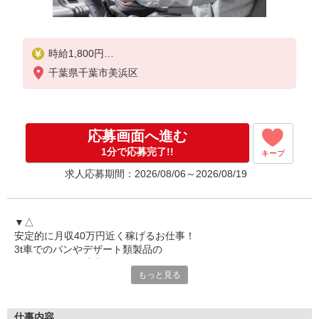
時給1,800円
※交通費は別途実費分支給！（条件あり）
千葉県千葉市美浜区
■研修期間について
※研修期間（3〜4週間程）は、時給1,650円（日収17
,100円〜）となります。
応募画面へ進む
1分で応募完了!!
キープ
求人応募期間：2026/08/06～2026/08/19
▼△
安定的に月収40万円近く稼げるお仕事！
3t車でのパンやデザート類製品の
配送ドライバー大募集！
もっと見る
週休2日でシッカリお休みも取得◎
△▼
――――――――――――――
仕事内容