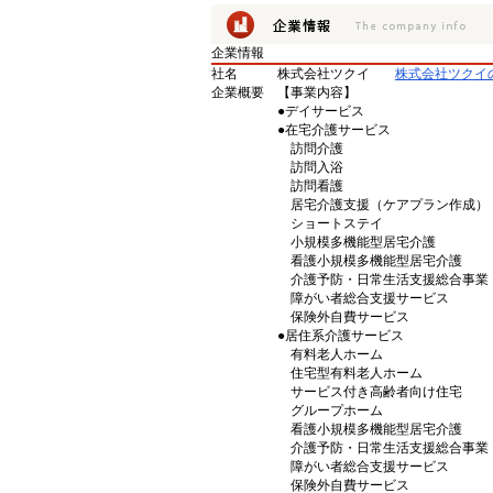
企業情報
社名
株式会社ツクイ
株式会社ツクイ
企業概要
【事業内容】
●デイサービス
●在宅介護サービス
訪問介護
訪問入浴
訪問看護
居宅介護支援（ケアプラン作成）
ショートステイ
小規模多機能型居宅介護
看護小規模多機能型居宅介護
介護予防・日常生活支援総合事業
障がい者総合支援サービス
保険外自費サービス
●居住系介護サービス
有料老人ホーム
住宅型有料老人ホーム
サービス付き高齢者向け住宅
グループホーム
看護小規模多機能型居宅介護
介護予防・日常生活支援総合事業
障がい者総合支援サービス
保険外自費サービス