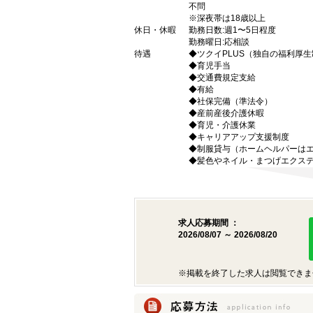
不問
※深夜帯は18歳以上
休日・休暇
勤務日数:週1〜5日程度
勤務曜日:応相談
待遇
◆ツクイPLUS（独自の福利厚
◆育児手当
◆交通費規定支給
◆有給
◆社保完備（準法令）
◆産前産後介護休暇
◆育児・介護休業
◆キャリアアップ支援制度
◆制服貸与（ホームヘルパーは
◆髪色やネイル・まつげエクステ
求人応募期間 ：
2026/08/07 ～ 2026/08/20
※掲載を終了した求人は閲覧できま