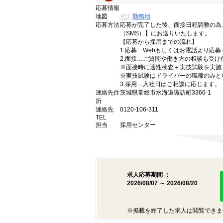
応募情報
地図
勤務地
応募方法
応募が完了した後、面接日程調整の為
（SMS）】にお送りいたします。
【応募から採用までの流れ】
1.応募…Webもしくはお電話より応
2.面接…ご質問や働き方の相談も受け
※面接時に適性検査＋実技試験を実施
※実技試験はドライバーの職種のみと
3.採用…入社日はご相談に応じます。
連絡先住
茨城県常総市水海道諏訪町3366-1
所
連絡先
0120-106-311
TEL
担当
採用センター
求人応募期間 ：
2026/08/07 ～ 2026/08/20
※掲載を終了した求人は閲覧できま