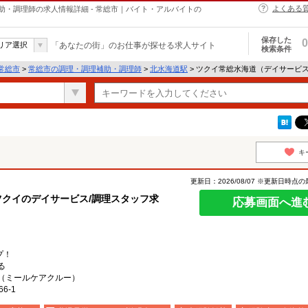
よくある
・調理師の求人情報詳細 - 常総市｜バイト・アルバイトの
保存した
0
リア選択
「あなたの街」のお仕事が探せる求人サイト
検索条件
常総市
>
常総市の調理・調理補助・調理師
>
北水海道駅
> ツクイ常総水海道（デイサービ
キ
更新日：2026/08/07 ※更新日時点
ツクイのデイサービス/調理スタッフ求
応募画面へ進
プ！
る
（ミールケアクルー）
6-1