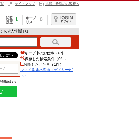
質問
サイトマップ
掲載ご希望のお客様へ
閲覧
キープ
1
0
履歴
リスト
ログイン
ス）の求人情報詳細
キープ中のお仕事（0件）
保存した検索条件（
0
件）
閲覧したお仕事（1件）
ープ
ツクイ常総水海道（デイサービ
ス）
の最新情報です
む