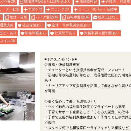
と応募OK
職場見学OKまたは説明会あり
未経験歓迎
経験者・有資格
リーター歓迎
学歴不問
ブランクOK
ミドル（40代～）活躍中
り
禁煙・分煙
バイク通勤OK
自転車通勤OK
残業ほぼなし
通費支給
社会保険あり
産休・育休取得実績あり
など）あり
研修制度あり
社員登用あり
資格取得支援制度あり
ネイルOK
■オススメポイント■
◇育成・研修制度充実
・チューターという指導担当者が育成・フォロー！
・初期研修や階層別研修など、成長段階に応じた研修
あり
・キャリアアップ支援制度を活用して働きながら資格
が可能
◇長く安心して働ける環境づくり
・ツクイ独自の福祉厚生制度でプライベートも充実
・子育てサポート企業として「くるみん認定」の取得
・子育て支援の福利厚生制度あり！子育てと仕事の両
応援◎
・スタッフ何でも相談窓口やライフキャリア相談など