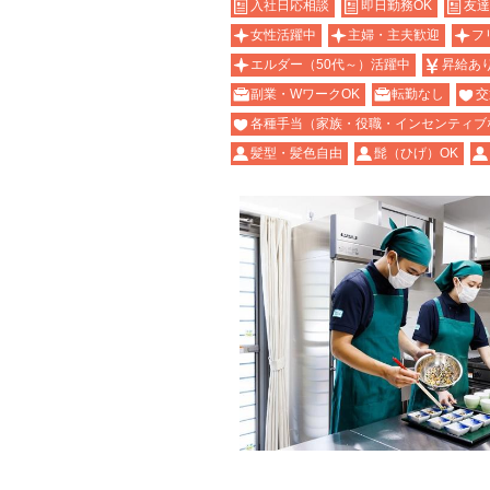
入社日応相談
即日勤務OK
友達
女性活躍中
主婦・主夫歓迎
フ
エルダー（50代～）活躍中
昇給あ
副業・WワークOK
転勤なし
交
各種手当（家族・役職・インセンティブ
髪型・髪色自由
髭（ひげ）OK