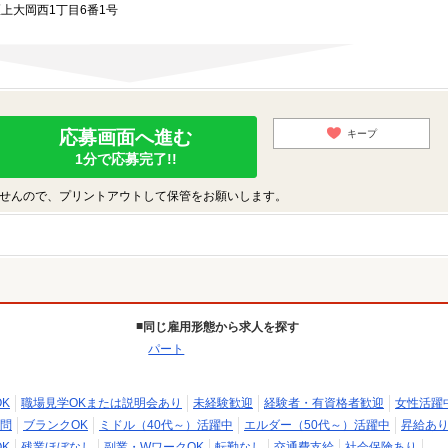
区上大岡西1丁目6番1号
応募画面へ進む
キープ
1分で応募完了!!
せんので、プリントアウトして保管をお願いします。
同じ雇用形態から求人を探す
パート
K
職場見学OKまたは説明会あり
未経験歓迎
経験者・有資格者歓迎
女性活躍
問
ブランクOK
ミドル（40代～）活躍中
エルダー（50代～）活躍中
昇給あ
K
残業ほぼなし
副業・WワークOK
転勤なし
交通費支給
社会保険あり