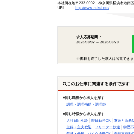
本社所在地
〒233-0002 神奈川県横浜市港南
URL
http://www.tsukui.net/
求人応募期間 ：
2026/08/07 ～ 2026/08/20
※掲載を終了した求人は閲覧できま
このお仕事に関連する条件で探す
同じ職種から求人を探す
調理・調理補助・調理師
同じ特徴から求人を探す
入社日応相談
即日勤務OK
友達と応募O
主婦・主夫歓迎
フリーター歓迎
学歴不
禁煙・分煙
バイク通勤OK
自転車通勤O