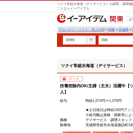
ツクイ常総水海道（デイサービス）の調理・調理補助
ことならイーアイデム
エ
関東
アルバイト・バイト・求人TOP
>
関東
>
茨城県
>
勤務地
職種
ツクイ常総水海道（デイサービス）
パート
扶養控除内OK/主婦（主夫）活躍中【
人】
給与
時給1,074円〜1,370円
★土日祝日は時給100円アッ
※給与幅は資格・経験等によ
職種
デイサービス 調理スタッフ
勤務地
茨城県常総市水海道諏訪町336