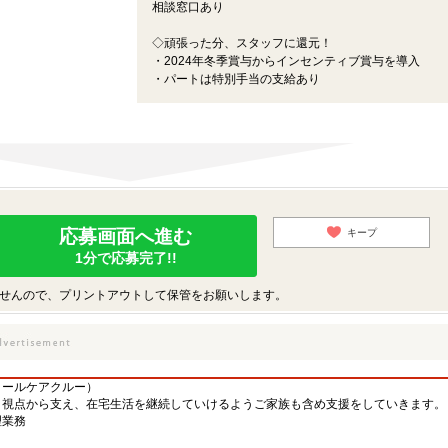
相談窓口あり
◇頑張った分、スタッフに還元！
・2024年冬季賞与からインセンティブ賞与を導入
・パートは特別手当の支給あり
応募画面へ進む
キープ
1分で応募完了!!
せんので、プリントアウトして保管をお願いします。
ミールケアクルー）
う視点から支え、在宅生活を継続していけるようご家族も含め支援をしていきます。
理業務