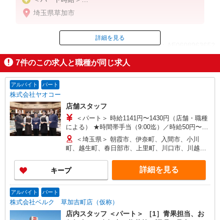
時給1,350円〜1,500円（曜日・時間帯による）
埼玉県草加市
時給1350円〜
19時以降：時給1500円〜
★土曜＋100円
詳細を見る
ID：AE0608963652
★日・祝＋100円
※アルバイトさんの時給や募集内容はお問い合わせ
7
件のこの求人と職種が同じ求人
ください
掲載期間終了
アルバイト
パート
株式会社ヤオコー
店舗スタッフ
＜パート＞ 時給1141円〜1430円（店舗・職種
による） ★時間帯手当（9:00迄）／時給50円〜
200円UP（店舗による）
＜埼玉県＞ 朝霞市、伊奈町、入間市、小川
（16:00以降）／時給50円〜250円UP（店舗・時間
町、越生町、春日部市、上里町、川口市、川越
帯による） ★土・日・祝日手当／時給100円〜250
市、川島町、北本市、行田市、久喜市、熊谷市、
円UP ★鮮魚・惣菜・寿司手当／時給100円
鴻巣市、越谷市、さいたま市、坂戸市、幸手市、
詳細を見る
キープ
UP（店舗による） ＜アルバイト＞ 時給1063円〜
狭山市、志木市、白岡市、草加市、秩父市、鶴ヶ
1330円（店舗による） ★時間帯手当（9:00迄・
島市、所沢市、戸田市、滑川町、新座市、羽生
16:00以降）／時給26円〜200円UP（店舗による）
市、飯能市、東松山市、日高市、深谷市、富士見
アルバイト
パート
★土・日・祝日手当／時給100円〜150円UP（店舗
市、ふじみ野市、本庄市、三郷市、皆野町、三芳
株式会社ベルク 草加吉町店（仮称）
による）
町、毛呂山町、八潮市、寄居町、嵐山町、蕨市 ＜
店内スタッフ ＜パート＞ ［1］青果担当、お
群馬県＞ 館林市、安中市、太田市、桐生市、高崎