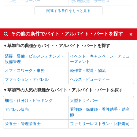
コンビニ・スーパー
その他販売・サービス
関連する条件をもっと見る
同じ雇用形態から獨協大学前駅の求人を探す
アルバイト
パート
同じ特徴から獨協大学前駅の求人を探す
その他の条件でバイト・アルバイト・パートを探す
未経験歓迎
ミドル（40代～）活躍中
草加市の職種からバイト・アルバイト・パートを探す
エルダー（50代～）活躍中
シニア（60代～）活躍中
清掃・警備・ビルメンテナンス・
イベント・キャンペーン・アミュ
ボーナス・賞与あり
昇給あり
設備管理
ーズメント
週2～3日勤務OK
短時間勤務（1日4h以内）OK
オフィスワーク・事務
軽作業・製造・物流
扶養内勤務OK
交通費支給
ファッション・アパレル
ヘルス・ビューティー
社会保険あり
社員登用あり
草加市の人気の職種からバイト・アルバイト・パートを探す
同じ職種から求人を探す
梱包・仕分け・ピッキング
大型ドライバー
販売・接客サービス
アパレル販売
看護師・保健師・看護助手・助産
師
コンビニ・スーパー
栄養士・管理栄養士
ファミリーレストラン・回転寿司
同じ特徴から求人を探す