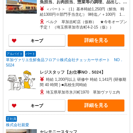
魚担当、お肉担当、惣菜等の調理、品出し、レ
市、富岡市、中之条町、藤岡市、前橋市 ＜栃木県
ジ係、庶務、店内清掃 ［2］夜間リーダー ＜
＜パート＞ ［1］基本時給1,250円（鮮魚 時
＞ 足利市、佐野市、野木町 ＜茨城県＞ 古河市、
学生アルバイト＞ レジ係、庶務
給1300円※部門手当含む） 9時迄／＋100円 17
利根町、取手市、竜ヶ崎市 ＜千葉県＞ 市川市、市
時〜22時迄／＋150円 22時以降／基本時給＋
原市、印西市、浦安市、柏市、佐倉市、白井市、
ベルク 草加吉町店（仮称） ★今冬オープン
25％UP ［2］17時迄／時給1,545円 17時〜22時
千葉市、富里市、流山市、成田市、野田市、船橋
予定！ （埼玉県草加市吉町4-2-15（仮））
／時給1,695円 22時以降／時給1,931円〜 ※夜
市、松戸市、八千代市、四街道市 ＜東京都＞ 日野
間又は深夜手当含 ★日・祝日更に＋100円UP ＜ア
市、調布市、昭島市、稲城市、青梅市、小平市、
詳細を見る
キープ
ルバイト＞ 17時迄／時給1,250円 17時〜22時迄
立川市、八王子市、東大和市 ＜神奈川県＞ 小田原
／時給1,300円 22時以降／時給1,562円〜（深夜
市、相模原市、秦野市、平塚市、藤沢市
手当含） ※22時以降は18歳以上 研修期間中も同
アルバイト
パート
時給！ 上記時間帯は募集時間ではありません。募
草加ヴァリエ生鮮食品フロア☆株式会社チェッカーサポート NO．
集時間は勤務時間・曜日欄参照
5024
レジスタッフ【お仕事NO．5024】
時給 1,200円以上 研修中 時給 1,141円 (研修期
間 40 時間 ) ■高校生同時給
埼玉県草加市氷川町1970 草加ヴァリエ内
詳細を見る
キープ
正社員
株式会社親愛
セレモニースタッフ