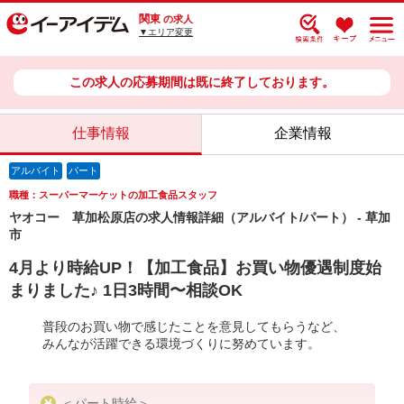
関東
の求人
▼エリア変更
この求人の応募期間は既に終了しております。
仕事情報
企業情報
アルバイト
パート
職種：スーパーマーケットの加工食品スタッフ
ヤオコー 草加松原店の求人情報詳細（アルバイト/パート） - 草加
市
4月より時給UP！【加工食品】お買い物優遇制度始
まりました♪ 1日3時間〜相談OK
普段のお買い物で感じたことを意見してもらうなど、
みんなが活躍できる環境づくりに努めています。
＜パート時給＞