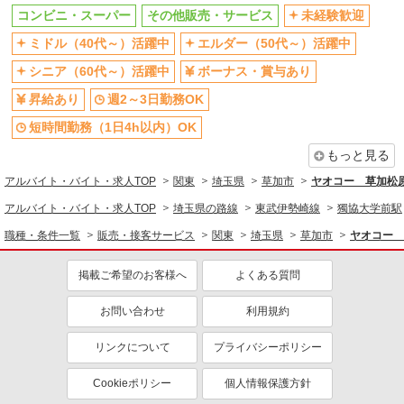
未経験歓迎
ミドル（40代～）活躍中
コンビニ・スーパー
その他販売・サービス
未経験歓迎
ボーナス・賞与あり
週2～3日勤務OK
ミドル（40代～）活躍中
エルダー（50代～）活躍中
短時間勤務（1日4h以内）OK
扶養内勤務OK
シニア（60代～）活躍中
ボーナス・賞与あり
交通費支給
社会保険あり
昇給あり
週2～3日勤務OK
社員登用あり
短時間勤務（1日4h以内）OK
もっと見る
アルバイト・バイト・求人TOP
関東
埼玉県
草加市
ヤオコー 草加松
アルバイト・バイト・求人TOP
埼玉県の路線
東武伊勢崎線
獨協大学前駅
職種・条件一覧
販売・接客サービス
関東
埼玉県
草加市
ヤオコー 
掲載ご希望のお客様へ
よくある質問
お問い合わせ
利用規約
リンクについて
プライバシーポリシー
Cookieポリシー
個人情報保護方針