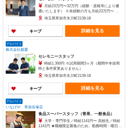
月給23万円〜32万円（経験・資格等により優
遇いたします） ※未経験の方も月給23万円〜 ※
試用期間3ヶ月（期間中本採用時と条件変更ありま
埼玉県草加市氷川町2139-18
せん） ＜モデル月収例＞ （入社1年目）月収32万
円 基本給18万円＋職務手当5万円＋当直手当8万円
詳細を見る
キープ
（1回1万円×月8回）＋子供手当1万円（1人） （入
社5年目）月収36万円 基本給20万円＋職務手当6万
円＋当直手当8万円（1回1万円×月8回）＋子供手
アルバイト
当2万円（2人）
株式会社親愛
セレモニースタッフ
時給1,300円 ※試用期間3ヶ月（期間中本採用
時と条件変更ありません）
埼玉県草加市氷川町2139-18
詳細を見る
キープ
アルバイト
いなげや 草加谷塚店
食品スーパースタッフ（青果、一般食品）
大学・専門学生／時給1141円〜 高校生／時給
1141円 ★職種限定募集のため、勤務時間・曜日項