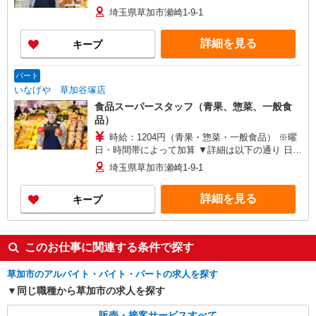
目をご確認ください。
埼玉県草加市瀬崎1-9-1
詳細を見る
キープ
パート
いなげや 草加谷塚店
食品スーパースタッフ（青果、惣菜、一般食
品）
時給：1204円（青果・惣菜・一般食品） ※曜
日・時間帯によって加算 ▼詳細は以下の通り 日・
祝日／時給125円増 17:00〜18:00／時給100円増
埼玉県草加市瀬崎1-9-1
18:00以降／時給200円増 ★学生以外の長期希望の
方はパート対象です。 ★職種を限定しての募集の
詳細を見る
キープ
ため、勤務時間・曜日の項目をご確認ください。
このお仕事に関連する条件で探す
草加市のアルバイト・バイト・パートの求人を探す
同じ職種から草加市の求人を探す
販売・接客サービスすべて