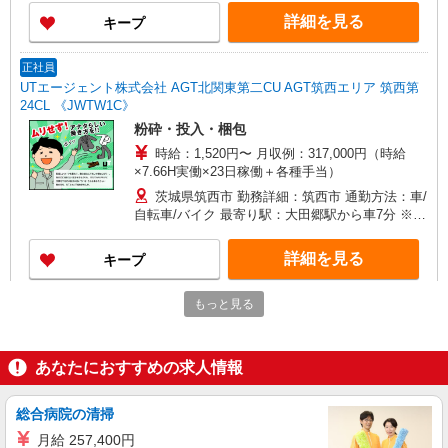
詳細を見る
キープ
正社員
UTエージェント株式会社 AGT北関東第二CU AGT筑西エリア 筑西第
24CL 《JWTW1C》
粉砕・投入・梱包
時給：1,520円〜 月収例：317,000円（時給
×7.66H実働×23日稼働＋各種手当）
茨城県筑西市 勤務詳細：筑西市 通勤方法：車/
自転車/バイク 最寄り駅：大田郷駅から車7分 ※構
内の無料駐車場利用OK
詳細を見る
キープ
もっと見る
派遣社員
株式会社テクノ・サービス/お仕事No/0808032
製品の製造補助作業
あなたにおすすめの求人情報
時給1650円交通費全額支給
茨城県筑西市 ＊車・バイク通勤OK
総合病院の清掃
月給 257,400円
詳細を見る
キープ