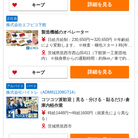
詳細を見る
キープ
正社員
株式会社エフピコ下館
製造機械のオペレーター
日給月給制：230,650円〜320,650円 ※年齢給
により変動します。 ※検査・梱包スタート時(年齢
による) 月給 230,650円〜 ※35歳以上の転職者は
茨城県筑西市西山田411（下館第一工業団地
一律 初任給 月給320,650円〜
内） ※独身寮からの通勤時間：約8km／車で約10
分程度
詳細を見る
キープ
アルバイト
パート
株式会社バイトレ（ADM811208GT14）
コツコツ派歓迎｜見る・分ける・貼るだけ♪倉
庫内軽作業
時給1448円〜時給1600円（就業先により異な
る）
茨城県筑西市