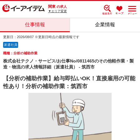
関東
の求人
▼エリア変更
仕事情報
企業情報
更新日：2026/08/07 ※更新日時点の最新情報です
派遣社員
職種：分析の補助作業
株式会社テクノ・サービス/お仕事No/0811465のその他軽作業・製
造・物流の求人情報詳細（派遣社員） - 筑西市
【分析の補助作業】給与即払いOK！直接雇用の可能
性あり！分析の補助作業：筑西市