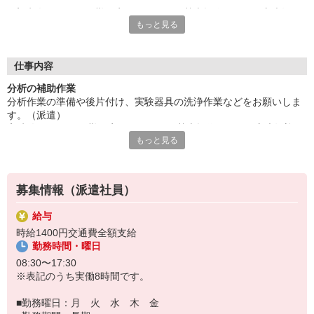
高時給1400円★日勤固定★パソコンの基本操作ができる方大歓
もっと見る
迎です！充実の研修で安心。
残業少なめ。車通勤OK、駐車場完備。派遣先に直接雇用しても
らえるようサポートします。ご応募はお早めに。
給与即払いサービスは就業状況によって利用できないケースがご
仕事内容
ざいます。詳細はオペレーターまでお問合せください。
分析の補助作業
分析作業の準備や後片付け、実験器具の洗浄作業などをお願いしま
『テクノ・サービス』は、派遣業界大手スタッフサービスグルー
す。（派遣）
プです。
高時給1400円★日勤固定★パソコンの基本操作ができる方大歓迎で
全国にあるお仕事の中から、一人ひとりのスキルや希望条件に応
もっと見る
す！充実の研修で安心。
じたお仕事をご案内します。
残業少なめ。車通勤OK、駐車場完備。派遣先に直接雇用してもらえ
安全管理体制も万全ですので安心してご就業いただけます。
るようサポートします。ご応募はお早めに。
登録方法は、【オンライン】【電話】【登録会来場】の3つから
募集情報（派遣社員）
選べます♪
★★履歴書・証明写真は不要！★★
給与
また、ご登録済の方はお仕事の紹介がスムーズです。
時給1400円交通費全額支給
ご応募お待ちしています。
勤務時間・曜日
08:30〜17:30
※表記のうち実働8時間です。
■勤務曜日：月 火 水 木 金