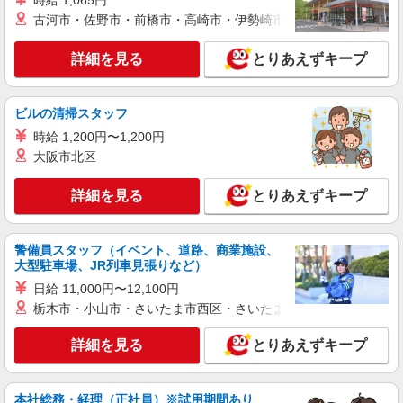
時給 1,065円
コンクリートの製造
古河市・佐野市・前橋市・高崎市・伊勢崎市・太田市・館林市・
時給1430円交通費全額支給
茨城県筑西市 ＊車・バイク通勤OK
詳細を見る
とりあえずキープ
詳細を見る
キープ
ビルの清掃スタッフ
派遣社員
時給 1,200円〜1,200円
株式会社テクノ・サービス/お仕事No/0887591
大阪市北区
医薬品の製造
詳細を見る
時給1400円交通費全額支給
とりあえずキープ
茨城県筑西市 ＊車・バイク通勤OK
警備員スタッフ（イベント、道路、商業施設、
詳細を見る
キープ
大型駐車場、JR列車見張りなど）
日給 11,000円〜12,100円
栃木市・小山市・さいたま市西区・さいたま市岩槻区・久喜市・
詳細を見る
とりあえずキープ
本社総務・経理（正社員）※試用期間あり