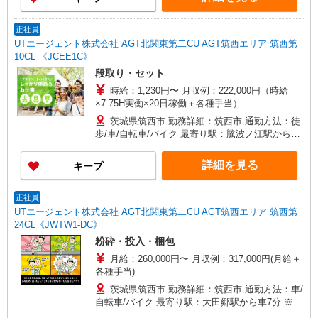
正社員
UTエージェント株式会社 AGT北関東第二CU AGT筑西エリア 筑西第
10CL 《JCEE1C》
段取り・セット
時給：1,230円〜 月収例：222,000円（時給
×7.75H実働×20日稼働＋各種手当）
茨城県筑西市 勤務詳細：筑西市 通勤方法：徒
歩/車/自転車/バイク 最寄り駅：騰波ノ江駅から車
5分 ※構内の（無料）駐車場利用OK
詳細を見る
キープ
正社員
UTエージェント株式会社 AGT北関東第二CU AGT筑西エリア 筑西第
24CL《JWTW1-DC》
粉砕・投入・梱包
月給：260,000円〜 月収例：317,000円(月給＋
各種手当)
茨城県筑西市 勤務詳細：筑西市 通勤方法：車/
自転車/バイク 最寄り駅：大田郷駅から車7分 ※構
内の無料駐車場利用OK