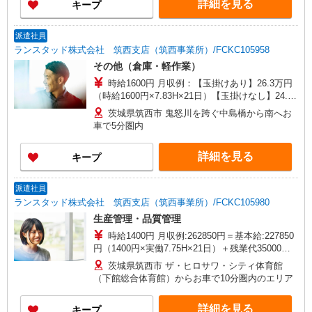
詳細を見る
キープ
派遣社員
ランスタッド株式会社 筑西支店（筑西事業所）/FCKC105958
その他（倉庫・軽作業）
時給1600円 月収例：【玉掛けあり】26.3万円
（時給1600円×7.83H×21日）【玉掛けなし】24.6
万円（時給1500円）※共に残業なし・交通費別途
茨城県筑西市 鬼怒川を跨ぐ中島橋から南へお
支給 ※交通費実費支給／当社規定あり。
車で5分圏内
詳細を見る
キープ
派遣社員
ランスタッド株式会社 筑西支店（筑西事業所）/FCKC105980
生産管理・品質管理
時給1400円 月収例:262850円＝基本給:227850
円（1400円×実働7.75H×21日）＋残業代35000円
（20Hの場合）＋交通費別途支給 ※交通費実費支
茨城県筑西市 ザ・ヒロサワ・シティ体育館
給／当社規定あり。
（下館総合体育館）からお車で10分圏内のエリア
詳細を見る
キープ