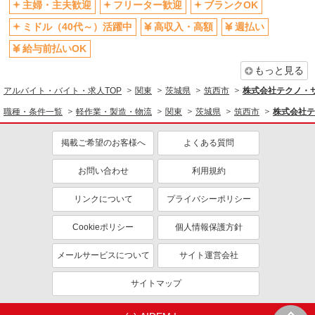
主婦・主夫歓迎
フリーター歓迎
ブランクOK
ミドル（40代～）活躍中
高収入・高額
週払い
給与前払いOK
もっと見る
アルバイト・バイト・求人TOP
関東
茨城県
筑西市
株式会社テクノ・サー
職種・条件一覧
軽作業・製造・物流
関東
茨城県
筑西市
株式会社テ
掲載ご希望のお客様へ
よくある質問
お問い合わせ
利用規約
リンクについて
プライバシーポリシー
Cookieポリシー
個人情報保護方針
メールサービスについて
サイト運営会社
サイトマップ