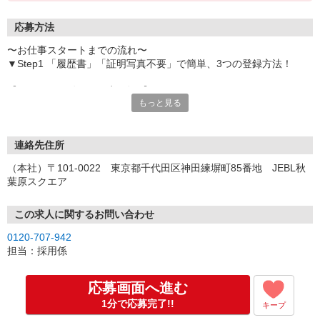
応募方法
〜お仕事スタートまでの流れ〜
▼Step1 「履歴書」「証明写真不要」で簡単、3つの登録方法！
【オンライン登録（目安5分）】
もっと見る
いつでも好きな時間に登録OK
【電話登録（目安20分）】
受付時間/平日9:00〜19:00
連絡先住所
※電話登録の場合、就業前には登録会へお越しください
（本社）〒101-0022 東京都千代田区神田練塀町85番地 JEBL秋
葉原スクエア
【来場登録（目安1時間30分）】
受付時間/平日10:00〜17:00
この求人に関するお問い合わせ
▼Step2 全国にあるお仕事の中から、あなたにピッタリのお仕事を
0120-707-942
ご案内
担当：採用係
▼Step3 就業前に職場見学で気になる事はしっかりチェック！
▼Step4 気に入ったら雇用契約・お仕事スタート
応募画面へ進む
応募⇒最短で2日後からの勤務も可能です！
1分で応募完了!!
キープ