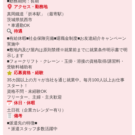
■勤務期間：長期
アクセス・勤務地
真岡鐵道「折本駅」（最寄駅）
茨城県筑西市
＊車通勤OK
待遇
■有給休暇■社会保険完備■退職金制度■お友達紹介キャンペーン
実施中
■敷地内及び屋内は原則禁煙※就業前までに就業条件明示書で明
示します
■フォークリフト・クレーン・玉掛・溶接の資格取得/講習料・
受験料補助有
応募資格・経験
35カ国以上の方々が当社を通じ就業中。毎月100人以上お仕事
スタート！
資格不問・未経験OK
フリーター、主婦・主夫歓迎
休日・休暇
土日祝（企業カレンダー有り）
備考
■派遣先の特徴■
＊派遣スタッフ多数活躍中