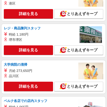
港区
派遣社員
詳細を見る
とりあえずキープ
株式会社テクノ・サービス/お仕事No/0861404
部品取り付け作業など
時給1400円交通費全額支給
レジ・商品陳列スタッフ
茨城県筑西市 ＊車通勤OK
時給 1,180円
堺市堺区
詳細を見る
キープ
詳細を見る
とりあえずキープ
派遣社員
株式会社テクノ・サービス/お仕事No/0880400
大学病院の清掃
スノコ洗浄作業
時給1450円交通費全額支給
月給 273,650円
品川区
茨城県筑西市 ＊車・バイク通勤OK
詳細を見る
とりあえずキープ
詳細を見る
キープ
派遣社員
ベルク各店での店内スタッフ
株式会社テクノ・サービス/お仕事No/0912420