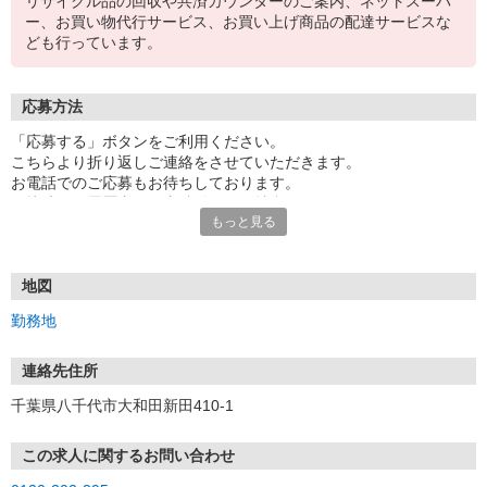
リサイクル品の回収や共済カウンターのご案内、ネットスーパ
ー、お買い物代行サービス、お買い上げ商品の配達サービスな
ども行っています。
応募方法
「応募する」ボタンをご利用ください。
こちらより折り返しご連絡をさせていただきます。
お電話でのご応募もお待ちしております。
面接時には履歴書（写真貼付）をご持参ください。
もっと見る
※電話受付／10時〜20時、土・日・祝日10時〜18時
【応募後のフロー】
御応募頂いてから最短3日で面接をさせて頂きます。
地図
採用となった方は、面接から最短1週間で勤務スタート可能です！
勤務地
面接までの流れについて
連絡先住所
ご応募の後、
千葉県八千代市大和田新田410-1
担当よりご案内をさせていただきます。
応募 ⇒ 条件確認 ⇒ 面接 ⇒ 合否
この求人に関するお問い合わせ
※選考状況により、書類選考など一部選考フローを変更する場合が