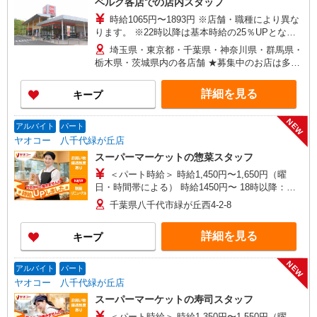
ベルク各店での店内スタッフ
時給1065円〜1893円 ※店舗・職種により異な
ります。 ※22時以降は基本時給の25％UPとなり
ます。 ＜パートのみ＞ ★朝9時までは基本時給＋
埼玉県・東京都・千葉県・神奈川県・群馬県・
100円、17時以降は基本時給＋150円となります。
栃木県・茨城県内の各店舗 ★募集中のお店は多数
★日・祝日は全時間帯で時給＋100円となります。
ございます。 ★オープニングスタッフ募集のお店
★店舗により鮮魚手当・レジ手当があります。
もございます。 ＜埼玉県＞ さいたま市、川口市、
詳細を見る
キープ
戸田市、新座市、 八潮市、越谷市、所沢市、富士
見市、三芳町、ふじみ野市、狭山市、川越市、入
NEW
間市、飯能市、春日部市、 蓮田市、幸手市、久喜
アルバイト
パート
市、上尾市、北本市、坂戸市、鶴ヶ島市、毛呂山
ヤオコー 八千代緑が丘店
町、東松山市、鴻巣市、行田市、 羽生市、加須
スーパーマーケットの惣菜スタッフ
市、熊谷市、深谷市、本庄市、上里町、秩父市、
＜パート時給＞ 時給1,450円〜1,650円（曜
三郷市、寄居町、和光市、白岡市 ＜東京都＞ 江戸
日・時間帯による） 時給1450円〜 18時以降：時
川区、足立区、町田市、八王子市、青梅市、東大
給1550円〜 ★土曜＋100円 ★日・祝＋100円 ※ア
和市、葛飾区、練馬区 ＜神奈川県＞ 横浜市鶴見
千葉県八千代市緑が丘西4-2-8
ルバイトさんの時給や募集内容はお問い合わせく
区、横浜市都筑区、座間市、伊勢原市、相模原市
ださい
中央区、秦野市、厚木市 ＜千葉県＞ 市川市、松戸
詳細を見る
キープ
市、流山市、野田市、柏市、八千代市、習志野
市、千葉市中央区、鎌ケ谷市、印西市、佐倉市、
NEW
白井市、船橋市、我孫子市、浦安市、富里市 ＜群
アルバイト
パート
馬県＞ 高崎市、前橋市、藤岡市、伊勢崎市、太田
ヤオコー 八千代緑が丘店
市、大泉町、館林市、渋川市、中之条町 ＜茨城県
スーパーマーケットの寿司スタッフ
＞古河市 ＜栃木県＞佐野市、小山市
＜パート時給＞ 時給1,350円〜1,550円（曜