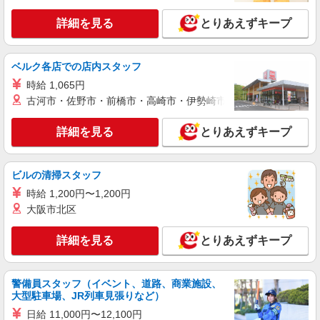
ッフ
詳細を見る
とりあえずキープ
月給25万円〜35万円（スキル・経験を考慮）
＜昇給・賞与について＞ ●昇給年1回 ●賞与年2回
（年間4.2ヶ月分／過去実績） ＜各種手当一覧＞ ●
千葉県八千代市大和田新田72-2
交通費規定支給 ●資格手当 ＜年収例＞ ●30歳代：
ベルク各店での店内スタッフ
年収450万円 ●40歳代：年収500万円
時給 1,065円
詳細を見る
キープ
古河市・佐野市・前橋市・高崎市・伊勢崎市・太田市・館林市・
詳細を見る
とりあえずキープ
ビルの清掃スタッフ
時給 1,200円〜1,200円
大阪市北区
詳細を見る
とりあえずキープ
警備員スタッフ（イベント、道路、商業施設、
大型駐車場、JR列車見張りなど）
日給 11,000円〜12,100円