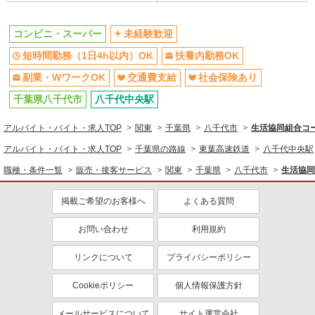
コンビニ・スーパー
未経験歓迎
短時間勤務（1日4h以内）OK
扶養内勤務OK
副業・WワークOK
交通費支給
社会保険あり
千葉県八千代市
八千代中央駅
アルバイト・バイト・求人TOP
関東
千葉県
八千代市
生活協同組合コ
アルバイト・バイト・求人TOP
千葉県の路線
東葉高速鉄道
八千代中央駅
職種・条件一覧
販売・接客サービス
関東
千葉県
八千代市
生活協同
掲載ご希望のお客様へ
よくある質問
お問い合わせ
利用規約
リンクについて
プライバシーポリシー
Cookieポリシー
個人情報保護方針
メールサービスについて
サイト運営会社