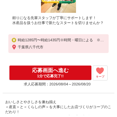
頼りになる先輩スタッフが丁寧にサポートします！
水産品を扱うお仕事で新たなスタートを切りませんか？
時給1285円〜時給1435円※時間・曜日による ※加
給含む
千葉県八千代市
時給1285円〜
※9時迄 時給＋100円
応募画面へ進む
※16時（17時）以降 時給＋150円
※日・祝日 時給＋150円
1分で応募完了!!
キープ
求人応募期間：2026/08/04～2026/08/20
おいしさとやさしさを兼ね揃え
＜産直＞と＜くらしの声＞を大事にしたお店づくりがコープのこ
だわり！
そんな私たちの一員として、一緒にお店を盛り上げていきません