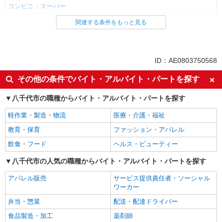
コンビニ・スーパー
関連する条件をもっと見る
同じ雇用形態から八千代中央駅の求人を探す
パート
同じ特徴から八千代中央駅の求人を探す
ID：AE0803750568
未経験歓迎
短時間勤務（1日4h以内）OK
その他の条件でバイト・アルバイト・パートを探す
扶養内勤務OK
副業・WワークOK
八千代市の職種からバイト・アルバイト・パートを探す
交通費支給
社会保険あり
軽作業・製造・物流
医療・介護・福祉
同じ職種から求人を探す
教育・保育
ファッション・アパレル
販売・接客サービス
飲食・フード
ヘルス・ビューティー
コンビニ・スーパー
八千代市の人気の職種からバイト・アルバイト・パートを探す
同じ特徴から求人を探す
アパレル販売
サービス提供責任者・ソーシャル
未経験歓迎
短時間勤務（1日4h以内）OK
ワーカー
扶養内勤務OK
弁当・惣菜
副業・WワークOK
配送・配達ドライバー
交通費支給
食品製造・加工
社会保険あり
薬剤師