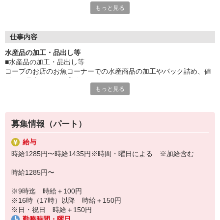
もっと見る
か？
現在、【水産】部門の新メンバーを募集しています。
お魚コーナーでの商品加工をはじめ
仕事内容
パック詰め、値付け、品出しなどをお任せします。
水産品の加工・品出し等
■水産品の加工・品出し等
未経験からのチャレンジもOKです。
コープのお店のお魚コーナーでの水産商品の加工やパック詰め、値
頼りになる先輩スタッフがしっかり支えます！
付け、品出しなどの業務をお願いします。
もっと見る
主な仕事は新鮮な魚介類の下処理やパック詰め、値付け、陳列。時
「水産物に興味がある」
間帯によっては値引き作業などもお任せします。
「魚に関係する仕事をしてみたい」
慣れてきたら、刺身用の柵作りにもチャレンジ可能！
という方は、ぜひ飛び込んできてください！
さばく技術は一から丁寧にお教えしますのでご安心ください！
募集情報（パート）
最初は先輩職員が丁寧にお教えするので安心してお仕事スタート出
来ます！
給与
時給1285円〜時給1435円※時間・曜日による ※加給含む
時給1285円〜
※9時迄 時給＋100円
※16時（17時）以降 時給＋150円
※日・祝日 時給＋150円
勤務時間・曜日