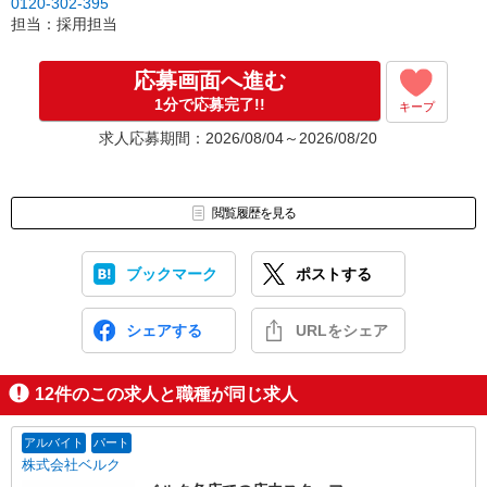
0120-302-395
ございます。
担当：採用担当
※応募いただいた後に選考の兼ね合いで求人募集を停止する可能性
がございます。予めご了承ください。
応募画面へ進む
1分で応募完了!!
キープ
求人応募期間：2026/08/04～2026/08/20
閲覧履歴を見る
ブックマーク
ポストする
シェアする
URLをシェア
12
件のこの求人と職種が同じ求人
アルバイト
パート
株式会社ベルク