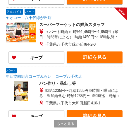
NEW
アルバイト
パート
ヤオコー 八千代緑が丘店
スーパーマーケットの鮮魚スタッフ
＜パート時給＞ 時給1,450円〜1,650円（曜
日・時間帯による） 時給1450円〜 18時以降：時
給1550円〜 ★土曜＋100円 ★日・祝＋100円 ※ア
千葉県八千代市緑が丘西4-2-8
ルバイトさんの時給や募集内容はお問い合わせく
ださい
詳細を見る
キープ
パート
生活協同組合コープみらい コープ八千代店
パン作り・品出し等
時給1235円〜時給1385円※時間・曜日によ
る ※加給含む 時給1235円〜 ※9時迄 時給＋
100円 ※16時（17時）以降 時給＋150円 ※日・
千葉県八千代市大和田新田410-1
祝日 時給＋150円
詳細を見る
キープ
もっと見る
アルバイト