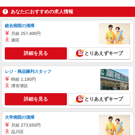
生活協同組合コープみらい コープ八千代店
あなたにおすすめの求人情報
品出し
時給1205円〜 ※時間・曜日による 時給1205
円〜
総合病院の清掃
千葉県八千代市大和田新田410-1
月給 257,400円
港区
詳細を見る
キープ
詳細を見る
とりあえずキープ
アルバイト
パート
タイヨー八千代店
レジ・商品陳列スタッフ
食品スーパーのレジスタッフ
時給 1,180円
時給 一般：1,250円 ★賞与年2回支給（条件あ
り） ★日曜日、祝日は時給100円アップ（規定あ
堺市堺区
り） ▼その他、待遇欄をご覧ください▼
千葉県八千代市大和田新田72-2
詳細を見る
とりあえずキープ
詳細を見る
キープ
大学病院の清掃
正社員
月給 273,650円
タイヨー八千代店
品川区
第二新卒 地域に根ざしたスーパーの販売スタ