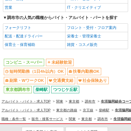
同じ職種から求人を探す
営業
IT・クリエイティブ
販売・接客サービス
調布市の人気の職種からバイト・アルバイト・パートを探す
コンビニ・スーパー
フォークリフト
フロント・受付・フロア案内
同じ特徴から求人を探す
配送・配達ドライバー
栄養士・管理栄養士
未経験歓迎
短時間勤務（1日4h以内）OK
保育士・保育補助
雑貨・コスメ販売
扶養内勤務OK
副業・WワークOK
交通費支給
社会保険あり
コンビニ・スーパー
未経験歓迎
短時間勤務（1日4h以内）OK
扶養内勤務OK
副業・WワークOK
交通費支給
社会保険あり
東京都調布市
柴崎駅
つつじケ丘駅
アルバイト・バイト・求人TOP
関東
東京都
調布市
生活協同組合コー
アルバイト・バイト・求人TOP
東京都の路線
京王線
柴崎駅
生活協同
職種・条件一覧
販売・接客サービス
関東
東京都
調布市
生活協同組