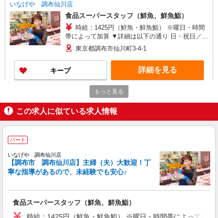
いなげや 調布仙川店
食品スーパースタッフ（鮮魚、鮮魚鮨）
時給：1425円（鮮魚・鮮魚鮨） ※曜日・時間
帯によって加算 ▼詳細は以下の通り 日・祝日／時
給125円増 ★学生以外の長期希望の方はパート対
東京都調布市仙川町3-4-1
象です。 ★職種を限定しての募集のため、勤務時
間・曜日の項目をご確認ください。
詳細を見る
キープ
もっと見る
アルバイト
いなげや 調布仙川店
この求人に似ている求人情報
食品スーパースタッフ（一般食品）
大学・専門学生／時給1250円〜 高校生／時給
1226円 ★職種を限定しての募集のため、勤務時
パート
間・曜日の項目をご確認ください
東京都調布市仙川町3-4-1
いなげや 調布仙川店
【調布市 調布仙川店】主婦（夫）大歓迎！丁
詳細を見る
キープ
寧な指導があるので、未経験でも安心♪
正社員
株式会社トップ
食品スーパースタッフ（鮮魚、鮮魚鮨）
スーパーマーケットでの店舗業務
時給：1425円（鮮魚・鮮魚鮨） ※曜日・時間帯によって加