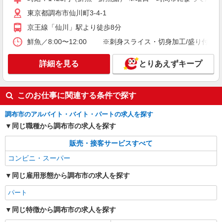
★中途採用は前職給と経験等を優遇の上、当社
東京都調布市仙川町3-4-1
規定に基づき決定します★ （高 卒）月給
224,000円〜 （専修卒）月給224,000円〜 （短大
【トップフレッシュマーケット深大寺店】 東
京王線「仙川」駅より徒歩8分
卒）月給224,000円〜
京都調布市深大寺東町3-16-1 ※他勤務地あり 【本
鮮魚／8:00〜12:00 ※刺身スライス・切身加工/盛り付け/
社】東京都世田谷区松原5-8-16 マツナオビル 入
社後各店舗へ配属 ※入社後配属先決定 東京都世田
詳細を見る
キープ
谷区・品川区・大田区・北区・足立区・調布市・
詳細を見る
とりあえずキープ
狛江市・日野市 神奈川県川崎市川崎区・川崎市高
津区・川崎市多摩区・横浜市中区・横浜市神奈川
アルバイト
パート
区・相模原市南区 千葉県松戸市・流山市の各店舗
トップフレッシュマーケット 深大寺店
このお仕事に関連する条件で探す
鮮魚スタッフまたは鮮魚寿司スタッフ
時給1,226円 ※経験者優遇 実技試験により時
調布市のアルバイト・バイト・パートの求人を探す
給考慮いたします。
同じ職種から調布市の求人を探す
東京都調布市深大寺東町3-16-1 （トップフレ
販売・接客サービスすべて
ッシュマーケット 深大寺店）
コンビニ・スーパー
詳細を見る
キープ
同じ雇用形態から調布市の求人を探す
アルバイト
パート
トップフレッシュマーケット 深大寺店
同じ特徴から調布市の求人を探す
スーパー夕方レジスタッフ