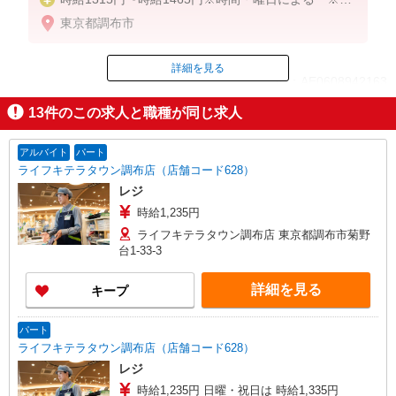
給含む
東京都調布市
時給1315円〜
詳細を見る
ID：AE0608942163
※9時迄 時給＋100円
※16時（17時）以降 時給＋150円
13
件のこの求人と職種が同じ求人
※日・祝日 時給＋150円
掲載期間終了
アルバイト
パート
ライフキテラタウン調布店（店舗コード628）
レジ
時給1,235円
ライフキテラタウン調布店 東京都調布市菊野
台1-33-3
詳細を見る
キープ
パート
ライフキテラタウン調布店（店舗コード628）
レジ
時給1,235円 日曜・祝日は 時給1,335円