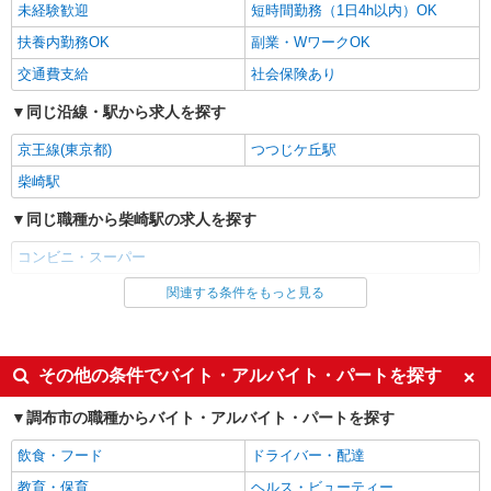
時給1,226円
未経験歓迎
短時間勤務（1日4h以内）OK
東京都調布市深大寺東町3-16-1 （トップフレ
扶養内勤務OK
副業・WワークOK
ッシュマーケット 深大寺店）
交通費支給
社会保険あり
詳細を見る
キープ
同じ沿線・駅から求人を探す
京王線(東京都)
つつじケ丘駅
柴崎駅
同じ職種から柴崎駅の求人を探す
コンビニ・スーパー
関連する条件をもっと見る
同じ雇用形態から柴崎駅の求人を探す
パート
同じ特徴から柴崎駅の求人を探す
その他の条件でバイト・アルバイト・パートを探す
未経験歓迎
短時間勤務（1日4h以内）OK
調布市の職種からバイト・アルバイト・パートを探す
扶養内勤務OK
副業・WワークOK
飲食・フード
ドライバー・配達
交通費支給
社会保険あり
教育・保育
ヘルス・ビューティー