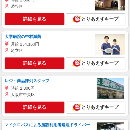
時給 2,000円
る ※加給含む 時給1315円〜 ※9時迄 時給＋
渋谷区
100円 ※16時（17時）以降 時給＋150円 ※日・
東京都杉並区上井草2-6-6
祝日 時給＋150円
詳細を見る
とりあえずキープ
詳細を見る
キープ
大学病院の中材滅菌
アルバイト
生活協同組合コープみらい コープ杉並井草店
月給 254,160円
品出し（高校生不可）
足立区
時給1295円〜時給1345円※時間・曜日によ
る ※加給含む 時給1295円〜 ※16時（17時）以
詳細を見る
とりあえずキープ
降 時給＋50円 ※日・祝日 時給＋100円
東京都杉並区井草2丁目23-8
レジ・商品陳列スタッフ
詳細を見る
キープ
時給 1,300円
大阪市中央区
詳細を見る
とりあえずキープ
マイクロバスによる施設利用者送迎ドライバー