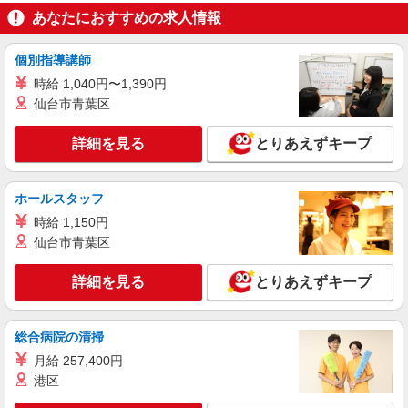
時給1,310円
あなたにおすすめの求人情報
ライフ西荻窪店 東京都杉並区西荻北5-8-22
個別指導講師
詳細を見る
キープ
時給 1,040円〜1,390円
仙台市青葉区
NEW
パート
ライフ西荻窪店（店舗コード658）
詳細を見る
とりあえずキープ
衣料品
時給1,350円
ホールスタッフ
ライフ西荻窪店 東京都杉並区西荻北5-8-22
時給 1,150円
詳細を見る
仙台市青葉区
キープ
NEW
詳細を見る
とりあえずキープ
パート
ライフ西荻窪店（店舗コード658）
登録販売者
総合病院の清掃
時給1,550円 日曜祝日 時給1,650円 17時以降
月給 257,400円
時給1,650円 20時以降 時給1,750円
港区
ライフ西荻窪店 東京都杉並区西荻北5-8-22