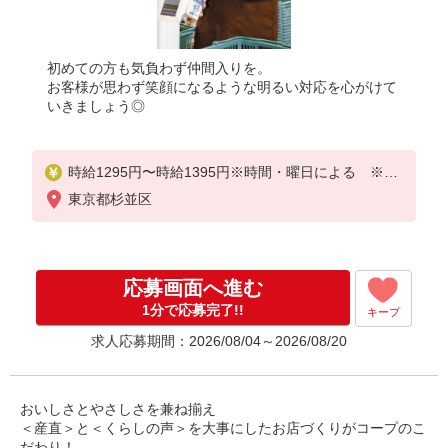
初めての方も気負わず仲間入りを。
お客様が思わず笑顔になるような明るい対応を心がけて
いきましょう◎
時給1295円〜時給1395円※時間・曜日による ※加
給含む
東京都杉並区
時給1295円〜
※16時（17時）以降 時給＋100円
応募画面へ進む
※日・祝日 時給＋100円
1分で応募完了!!
キープ
求人応募期間：2026/08/04～2026/08/20
おいしさとやさしさを兼ね揃え
＜産直＞と＜くらしの声＞を大事にしたお店づくりがコープのこ
だわり！