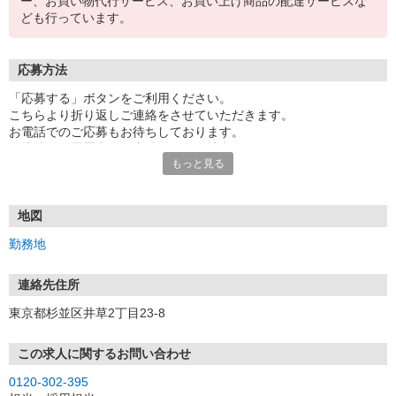
ー、お買い物代行サービス、お買い上げ商品の配達サービスな
ども行っています。
応募方法
「応募する」ボタンをご利用ください。
こちらより折り返しご連絡をさせていただきます。
お電話でのご応募もお待ちしております。
面接時には履歴書（写真貼付）をご持参ください。
もっと見る
※電話受付／10時〜20時、土・日・祝日10時〜18時
【応募後のフロー】
御応募頂いてから最短3日で面接をさせて頂きます。
地図
採用となった方は、面接から最短1週間で勤務スタート可能です！
勤務地
面接までの流れについて
連絡先住所
ご応募の後、
東京都杉並区井草2丁目23-8
担当よりご案内をさせていただきます。
応募 ⇒ 条件確認 ⇒ 面接 ⇒ 合否
この求人に関するお問い合わせ
※選考状況により、書類選考など一部選考フローを変更する場合が
0120-302-395
ございます。