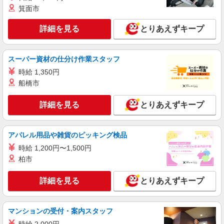
野菜・果物の品出し
箕面市
時給1295円〜時給1445円※時間・曜日によ
詳細を見る
とりあえずキープ
る ※加給含む 時給1295円〜 ※9時迄 時給＋
100円 ※16時（17時）以降 時給＋150円 ※日・
東京都杉並区上井草2-6-6
祝日 時給＋150円
スーパー資材の仕分け作業スタッフ
詳細を見る
キープ
時給 1,350円
船橋市
パート
生活協同組合コープみらい コープ杉並井草店
詳細を見る
とりあえずキープ
野菜・果物の品出し
時給1295円〜時給1445円※時間・曜日によ
る ※加給含む 時給1295円〜 ※9時迄 時給＋
アパレル用品や雑貨のピッキング検品
100円 ※16時（17時）以降 時給＋150円 ※日・
東京都杉並区井草2丁目23-8
時給 1,200円〜1,500円
祝日 時給＋150円
柏市
詳細を見る
キープ
詳細を見る
とりあえずキープ
パート
生活協同組合コープみらい コープ上井草店
お肉の加工・品出し等
マンションの受付・案内スタッフ
時給1315円〜時給1465円※時間・曜日によ