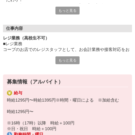
そんな私たちの一員として、一緒にお店を盛り上げていきません
もっと見る
か？
現在、【レジサービス】部門の新メンバーを募集中。
店内でのレジ（お会計）業務や
仕事内容
接客対応をお願いします。
レジ業務（高校生不可）
■レジ業務
未経験からのチャレンジも大歓迎！
コープのお店でのレジスタッフとして、お会計業務や接客対応をお
頼りになる先輩スタッフがイチからしっかりレクチャー◎
願いします。
安心して始められますよ。
もっと見る
最初は先輩職員が丁寧にサポートするので、分からないことも聞き
やすく、少しずつ業務に慣れていける環境です。
「人とコミュニケーションをとるのが好き」
多くのレジがセルフレジ・セミセルフレジで釣銭は自動で出てくる
「接客のお仕事に興味がある」
ため、
という方は、この機にぜひ仲間入りください！
募集情報（アルバイト）
レジ業務や接客が未経験という方からのご応募も大歓迎です！
給与
時給1295円〜時給1395円※時間・曜日による ※加給含む
時給1295円〜
※16時（17時）以降 時給＋100円
※日・祝日 時給＋100円
勤務時間・曜日