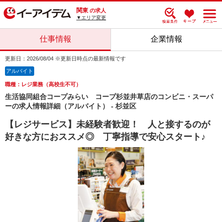
関東
の求人
▼エリア変更
仕事情報
企業情報
更新日：2026/08/04 ※更新日時点の最新情報です
アルバイト
職種：レジ業務（高校生不可）
生活協同組合コープみらい コープ杉並井草店のコンビニ・スーパ
ーの求人情報詳細（アルバイト） - 杉並区
【レジサービス】未経験者歓迎！ 人と接するのが
好きな方におススメ◎ 丁寧指導で安心スタート♪