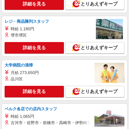
詳細を見る
とりあえずキープ
詳細を見る
キープ
パート
レジ・商品陳列スタッフ
生活協同組合コープみらい コープ杉並井草店
時給 1,180円
レジ業務
堺市堺区
時給1295円〜時給1445円※時間・曜日によ
る ※加給含む 時給1295円〜 ※9時迄 時給＋
詳細を見る
とりあえずキープ
100円 ※16時（17時）以降 時給＋150円 ※日・
東京都杉並区井草2丁目23-8
祝日 時給＋150円
詳細を見る
キープ
大学病院の清掃
月給 273,650円
パート
品川区
生活協同組合コープみらい コープ杉並井草店
水産品の加工・品出し等
詳細を見る
とりあえずキープ
時給1370円〜時給1520円※時間・曜日によ
る ※加給含む 時給1370円〜 ※9時迄 時給＋
100円 ※16時（17時）以降 時給＋150円 ※日・
東京都杉並区井草2丁目23-8
ベルク各店での店内スタッフ
祝日 時給＋150円
時給 1,065円
詳細を見る
キープ
古河市・佐野市・前橋市・高崎市・伊勢崎市・太田市・館林市・