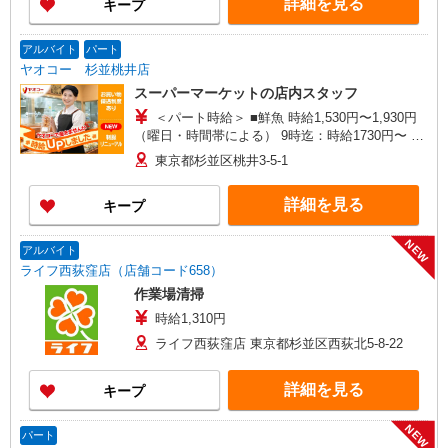
詳細を見る
キープ
アルバイト
パート
ヤオコー 杉並桃井店
スーパーマーケットの店内スタッフ
＜パート時給＞ ■鮮魚 時給1,530円〜1,930円
（曜日・時間帯による） 9時迄：時給1730円〜 9
時以降：時給1530円〜 18時以降：時給1680円〜
東京都杉並区桃井3-5-1
★土曜＋200円 ★日・祝＋200円 ■鮮魚以外 時給
1,430円〜1,830円（曜日・時間帯による） 9時
詳細を見る
キープ
迄：時給1630円〜 9時以降：時給1430円〜 18時以
降：時給1580円〜 ★土曜＋200円 ★日・祝＋200
円 ※アルバイトさんの時給や募集内容はお問い合
NEW
アルバイト
わせください
ライフ西荻窪店（店舗コード658）
作業場清掃
時給1,310円
ライフ西荻窪店 東京都杉並区西荻北5-8-22
詳細を見る
キープ
NEW
パート