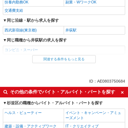
扶養内勤務OK
副業・WワークOK
交通費支給
同じ沿線・駅から求人を探す
西武新宿線(東京都)
井荻駅
同じ職種から井荻駅の求人を探す
コンビニ・スーパー
関連する条件をもっと見る
同じ雇用形態から井荻駅の求人を探す
アルバイト
同じ特徴から井荻駅の求人を探す
ID：AE0803750684
未経験歓迎
フリーター歓迎
その他の条件でバイト・アルバイト・パートを探す
週2～3日勤務OK
短時間勤務（1日4h以内）OK
杉並区の職種からバイト・アルバイト・パートを探す
扶養内勤務OK
副業・WワークOK
ヘルス・ビューティー
イベント・キャンペーン・アミュ
交通費支給
ーズメント
同じ職種から求人を探す
建築・設備・アクティブワーク
IT・クリエイティブ