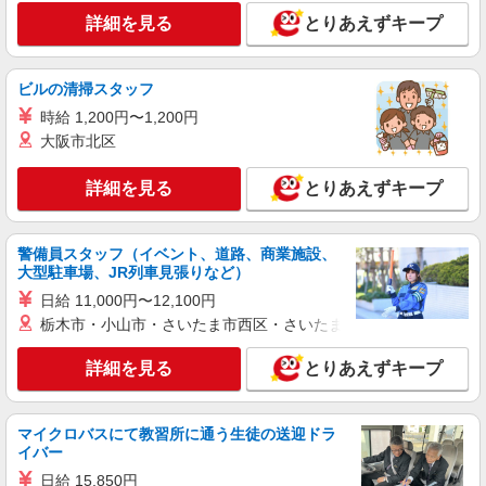
アルバイト
詳細を見る
とりあえずキープ
生活協同組合コープみらい コープ杉並井草店
惣菜品の調理・品出し等
ビルの清掃スタッフ
時給1295円〜時給1345円※時間・曜日によ
る ※加給含む 時給1295円〜 ※16時（17時）以
時給 1,200円〜1,200円
降 時給＋50円 ※日・祝日 時給＋100円
大阪市北区
東京都杉並区井草2丁目23-8
詳細を見る
とりあえずキープ
詳細を見る
キープ
パート
警備員スタッフ（イベント、道路、商業施設、
生活協同組合コープみらい ミニコープ荻窪店
大型駐車場、JR列車見張りなど）
野菜・果物の品出し
日給 11,000円〜12,100円
時給1385円〜時給1535円※時間・曜日によ
栃木市・小山市・さいたま市西区・さいたま市岩槻区・久喜市・
る ※加給含む 時給1385円〜 ※9時迄 時給＋
100円 ※16時（17時）以降 時給＋150円 ※日・
東京都杉並区荻窪5-20-5
詳細を見る
とりあえずキープ
祝日 時給＋150円
詳細を見る
キープ
マイクロバスにて教習所に通う生徒の送迎ドラ
イバー
パート
生活協同組合コープみらい コープ上井草店
日給 15,850円