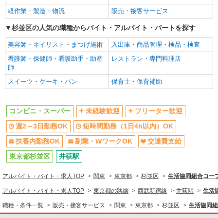
販売・接客サービス
軽作業・製造・物流
販売・接客サービス
コンビニ・スーパー
杉並区の人気の職種からバイト・アルバイト・パートを探す
同じ特徴から求人を探す
美容師・ネイリスト・まつげ施術
入出庫・商品管理・検品・検査
未経験歓迎
看護師・保健師・看護助手・助産
週2～3日勤務OK
レストラン・専門料理店
師
短時間勤務（1日4h以内）OK
扶養内勤務OK
スイーツ・ケーキ・パン
保育士・保育補助
副業・WワークOK
交通費支給
コンビニ・スーパー
未経験歓迎
フリーター歓迎
週2～3日勤務OK
短時間勤務（1日4h以内）OK
扶養内勤務OK
副業・WワークOK
交通費支給
東京都杉並区
井荻駅
アルバイト・バイト・求人TOP
関東
東京都
杉並区
生活協同組合コー
アルバイト・バイト・求人TOP
東京都の路線
西武新宿線
井荻駅
生活
職種・条件一覧
販売・接客サービス
関東
東京都
杉並区
生活協同組