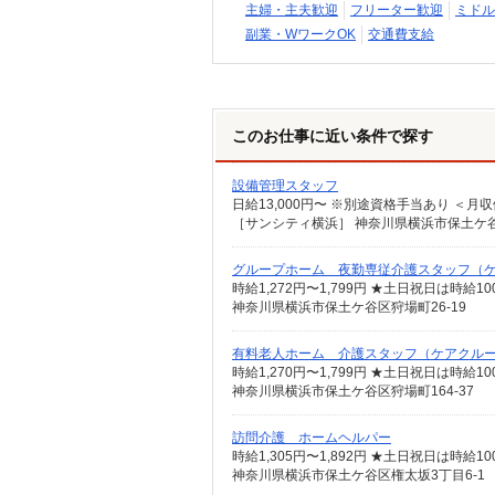
主婦・主夫歓迎
フリーター歓迎
ミドル
副業・WワークOK
交通費支給
このお仕事に近い条件で探す
設備管理スタッフ
日給13,000円〜 ※別途資格手当あり ＜月収例
［サンシティ横浜］ 神奈川県横浜市保土ケ谷
グループホーム 夜勤専従介護スタッフ（
時給1,272円〜1,799円 ★土日祝日は時給
神奈川県横浜市保土ケ谷区狩場町26-19
有料老人ホーム 介護スタッフ（ケアクル
神奈川県横浜市保土ケ谷区狩場町164-37
訪問介護 ホームヘルパー
神奈川県横浜市保土ケ谷区権太坂3丁目6-1