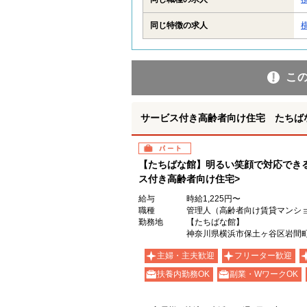
同じ特徴の求人
こ
サービス付き高齢者向け住宅 たちば
パート
【たちばな館】明るい笑顔で対応でき
ス付き高齢者向け住宅>
給与
時給1,225円〜
職種
管理人（高齢者向け賃貸マンシ
勤務地
【たちばな館】
神奈川県横浜市保土ヶ谷区岩間町1
主婦・主夫歓迎
フリーター歓迎
扶養内勤務OK
副業・WワークOK