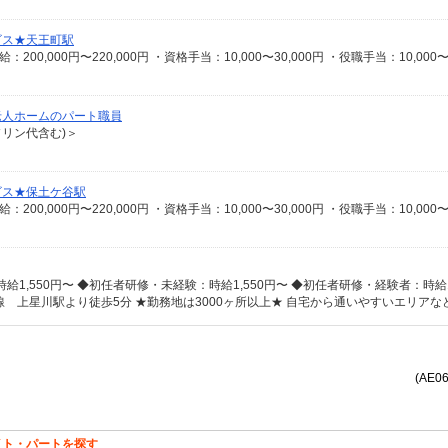
ビス★天王町駅
老人ホームのパート職員
ソリン代含む)＞
ビス★保土ケ谷駅
(AE0
イト・パートを探す