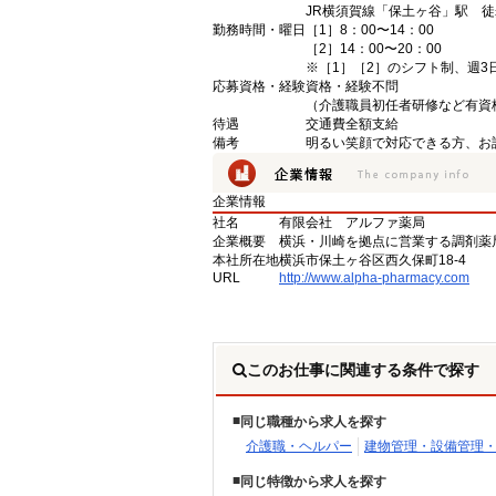
JR横須賀線「保土ヶ谷」駅 徒
勤務時間・曜日
［1］8：00〜14：00
［2］14：00〜20：00
※［1］［2］のシフト制、週3
応募資格・経験
資格・経験不問
（介護職員初任者研修など有資
待遇
交通費全額支給
備考
明るい笑顔で対応できる方、お
企業情報
社名
有限会社 アルファ薬局
企業概要
横浜・川崎を拠点に営業する調剤薬
本社所在地
横浜市保土ヶ谷区西久保町18-4
URL
http://www.alpha-pharmacy.com
このお仕事に関連する条件で探す
同じ職種から求人を探す
介護職・ヘルパー
建物管理・設備管理
同じ特徴から求人を探す