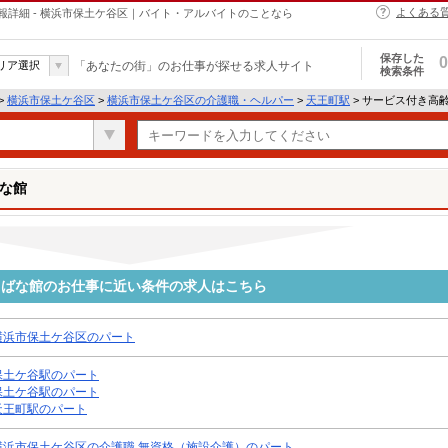
よくある
詳細 - 横浜市保土ケ谷区｜バイト・アルバイトのことなら
保存した
0
リア選択
「あなたの街」のお仕事が探せる求人サイト
検索条件
>
横浜市保土ケ谷区
>
横浜市保土ケ谷区の介護職・ヘルパー
>
天王町駅
> サービス付き高
な館
ちばな館のお仕事に近い条件の求人はこちら
横浜市保土ケ谷区のパート
保土ケ谷駅のパート
保土ケ谷駅のパート
天王町駅のパート
横浜市保土ケ谷区の介護職 無資格（施設介護）のパート