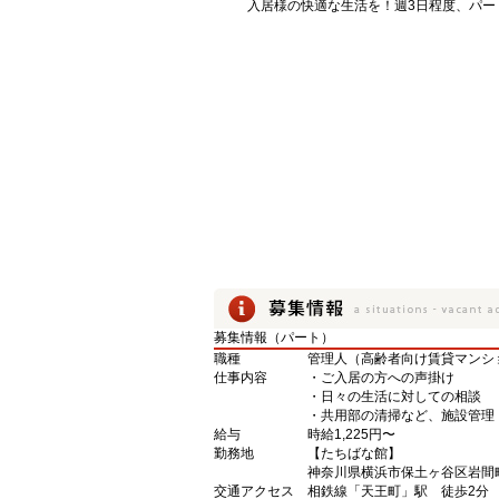
入居様の快適な生活を！週3日程度、パー
募集情報（パート）
職種
管理人（高齢者向け賃貸マンシ
仕事内容
・ご入居の方への声掛け
・日々の生活に対しての相談
・共用部の清掃など、施設管理
給与
時給1,225円〜
勤務地
【たちばな館】
神奈川県横浜市保土ヶ谷区岩間町
交通アクセス
相鉄線「天王町」駅 徒歩2分