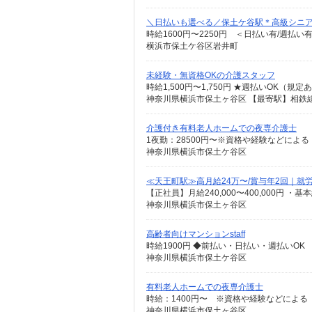
＼日払いも選べる／保土ケ谷駅＊高級シニアマ
時給1600円〜2250円 ＜日払い有/週払い
横浜市保土ケ谷区岩井町
未経験・無資格OKの介護スタッフ
時給1,500円〜1,750円 ★週払いOK（
介護付き有料老人ホームでの夜専介護士
1夜勤：28500円〜※資格や経験などによる
神奈川県横浜市保土ケ谷区
≪天王町駅≫高月給24万〜/賞与年2回｜就
神奈川県横浜市保土ヶ谷区
高齢者向けマンションstaff
時給1900円 ◆前払い・日払い・週払いOK
神奈川県横浜市保土ケ谷区
有料老人ホームでの夜専介護士
時給：1400円〜 ※資格や経験などによる
神奈川県横浜市保土ヶ谷区