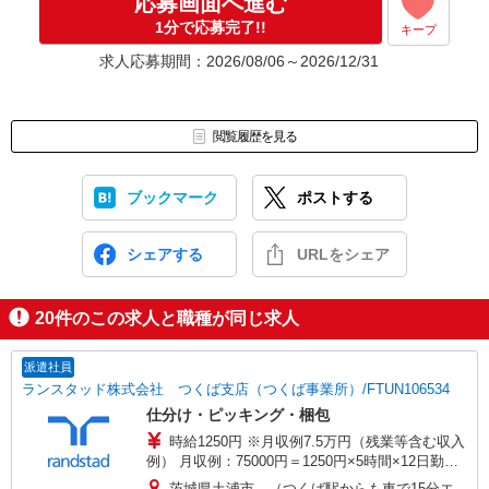
応募画面へ進む
1分で応募完了!!
キープ
求人応募期間：2026/08/06～2026/12/31
閲覧履歴を見る
ブックマーク
ポストする
シェアする
URLをシェア
20
件のこの求人と職種が同じ求人
派遣社員
ランスタッド株式会社 つくば支店（つくば事業所）/FTUN106534
仕分け・ピッキング・梱包
時給1250円 ※月収例7.5万円（残業等含む収入
例） 月収例：75000円＝1250円×5時間×12日勤務
の場合＋交通費別途支給 ※交通費実費支給／当社
茨城県土浦市 （つくば駅からも車で15分エ