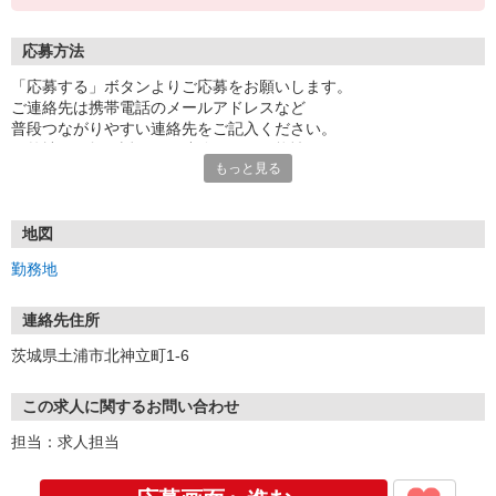
応募方法
「応募する」ボタンよりご応募をお願いします。
ご連絡先は携帯電話のメールアドレスなど
普段つながりやすい連絡先をご記入ください。
※弊社より折り返しのご連絡をする可能性がございます。
もっと見る
※応募状況により、書類選考があります。
※求人番号について、以下の番号を控えてください。
【求人番号：83762】
地図
勤務地
《代表番号：080-0919-0509》
連絡先住所
茨城県土浦市北神立町1-6
この求人に関するお問い合わせ
担当：求人担当