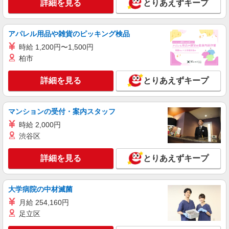
詳細を見る
とりあえずキープ
詳細を見る
キープ
アパレル用品や雑貨のピッキング検品
アルバイト
パート
時給 1,200円〜1,500円
株式会社バイトレ（ADM814620）
柏市
久しぶりのお仕事に｜座ってできるモクモク軽
作業
詳細を見る
とりあえずキープ
時給1266円（就業先により異なる）
茨城県土浦市
マンションの受付・案内スタッフ
詳細を見る
キープ
時給 2,000円
渋谷区
アルバイト
パート
株式会社バイトレ（ADM815651）
詳細を見る
とりあえずキープ
コツコツ派歓迎｜見る・分ける・貼るだけ♪倉
庫内軽作業
大学病院の中材滅菌
時給1300円（就業先により異なる）
月給 254,160円
茨城県土浦市
足立区
詳細を見る
キープ