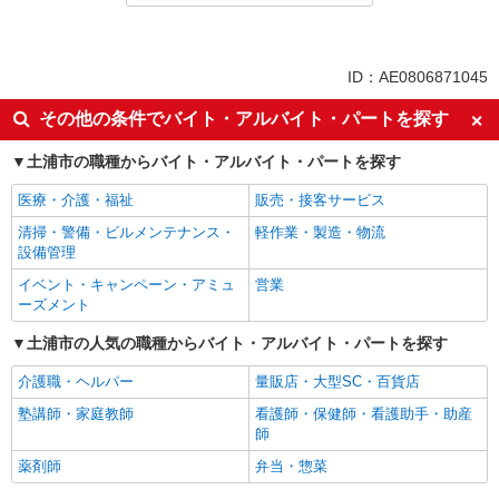
アルバイト
パート
同じ特徴から神立駅の求人を探す
ID：AE0806871045
未経験歓迎
フリーター歓迎
その他の条件でバイト・アルバイト・パートを探す
ミドル（40代～）活躍中
上場企業・上場企業のグループ会
土浦市の職種からバイト・アルバイト・パートを探す
社
交通費支給
医療・介護・福祉
販売・接客サービス
同じ職種から求人を探す
清掃・警備・ビルメンテナンス・
軽作業・製造・物流
設備管理
軽作業・製造・物流
イベント・キャンペーン・アミュ
営業
梱包・仕分け・ピッキング
入出庫・商品管理・検品・検査
ーズメント
同じ特徴から求人を探す
土浦市の人気の職種からバイト・アルバイト・パートを探す
未経験歓迎
介護職・ヘルパー
ミドル（40代～）活躍中
量販店・大型SC・百貨店
上場企業・上場企業のグループ会
塾講師・家庭教師
交通費支給
看護師・保健師・看護助手・助産
社
師
薬剤師
弁当・惣菜