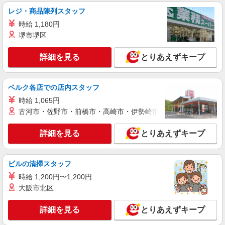
仕分け・ピッキング・梱包
レジ・商品陳列スタッフ
時給1300円 ※交通費実費支給／当社規定あ
時給 1,180円
り。通勤交通費実費支払／上限4万円／月※規定あ
堺市堺区
り
茨城県土浦市 国道125号線近く／駐車場完備
詳細を見る
とりあえずキープ
詳細を見る
キープ
アルバイト
パート
ベルク各店での店内スタッフ
コカ・コーラ ボトラーズジャパン＿土浦SC【求人番号：83762】
時給 1,065円
軽作業スタッフ
古河市・佐野市・前橋市・高崎市・伊勢崎市・太田市・館林市・
時給1100円 【給与支給日】 当月末締め/翌月
25日払い（指定口座へお振込み）
詳細を見る
とりあえずキープ
茨城県土浦市北神立町1-6
詳細を見る
ビルの清掃スタッフ
キープ
時給 1,200円〜1,200円
アルバイト
パート
大阪市北区
株式会社バイトレ（ADM814569）
未経験9割！説明通りにやるだけのシンプル軽
詳細を見る
とりあえずキープ
作業