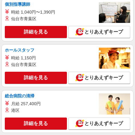
個別指導講師
株式会社バイトレ（ADM810907GT15）
時給 1,040円〜1,390円
久しぶりのお仕事に｜座ってできるモクモク軽
作業
仙台市青葉区
時給1448円〜時給1600円（就業先により異な
る）
詳細を見る
とりあえずキープ
茨城県土浦市
ホールスタッフ
詳細を見る
キープ
時給 1,150円
仙台市青葉区
派遣社員
ランスタッド株式会社 つくば支店（つくば事業所）/FTUN106563
詳細を見る
とりあえずキープ
検査
時給1500円 ※月収例24.9万円（残業等含む収
入例） 月収例：249375円＝1500円×7時間55分×21
総合病院の清掃
日勤務の場合＋残業代、交通費別途支給 ※交通費
茨城県土浦市 マイカー通勤可能/駐車場完備
実費支給／当社規定あり。通勤交通費実費支払／
月給 257,400円
上限4万円／月※規定あり
港区
詳細を見る
キープ
詳細を見る
とりあえずキープ
派遣社員
ランスタッド株式会社 つくば支店（つくば事業所）/FTUB102141