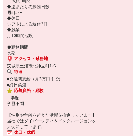
安心して働ける環境です。
（休憩1時間）
◆週あたりの勤務日数
週5日〜
◆休日
シフトによる週休2日
◆残業
月10時間程度
◆勤務期間
長期
アクセス・勤務地
茨城県土浦市北神立町1-6
待遇
■交通費支給（月3万円まで）
■終日禁煙
応募資格・経験
1.学歴
学歴不問
【性別や年齢を超えた活躍を推進しています】
当社ではダイバーシティ＆インクルージョンを
大切にしています。
休日・休暇