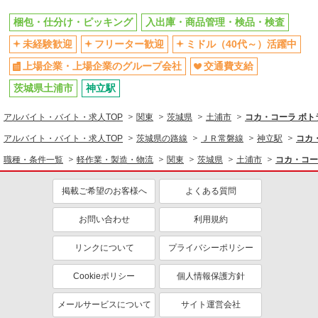
梱包・仕分け・ピッキング
入出庫・商品管理・検品・検査
未経験歓迎
フリーター歓迎
ミドル（40代～）活躍中
上場企業・上場企業のグループ会社
交通費支給
茨城県土浦市
神立駅
アルバイト・バイト・求人TOP
関東
茨城県
土浦市
コカ・コーラ ボト
アルバイト・バイト・求人TOP
茨城県の路線
ＪＲ常磐線
神立駅
コカ
職種・条件一覧
軽作業・製造・物流
関東
茨城県
土浦市
コカ・コー
掲載ご希望のお客様へ
よくある質問
お問い合わせ
利用規約
リンクについて
プライバシーポリシー
Cookieポリシー
個人情報保護方針
メールサービスについて
サイト運営会社