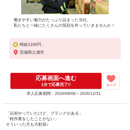
働きやすい魅力がたっぷり詰まった当社。
私たちと一緒にたくさんの笑顔を作っていきませんか！
時給1100円
茨城県土浦市
【給与支給日】
当月末締め/翌月25日払い（指定口座へお振込み）
応募画面へ進む
1分で応募完了!!
キープ
求人応募期間：2026/08/06～2026/12/31
「以前やっていたけど、ブランクがある」
「軽作業をしたことがない」
そういった方も大歓迎♪