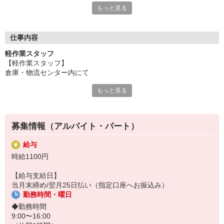
もっと見る
担当していただく業務は、倉庫内での仕分け作業や倉庫内での商
品の積込み・仕分け作業など。
主にコカ・コーラ社の製品を取り扱うので、身近な商品で馴染み
やすいですよ♪
仕事内容
軽作業スタッフ
男女問わず活躍中の職場です◎
【軽作業スタッフ】
経験や性別に関わらず、幅広いスタッフが働いています。
倉庫・物流センター内にて
いろんな人たちと協力して作業を進めていくので、チームワーク
軽作業のお仕事です！
は抜群♪
もっと見る
【具体的には…】
また、働き方については相談に応じます。
■仕分け
少しでも興味があれば、気軽にお問い合わせくださいね！
■倉庫内の清掃 など
募集情報（アルバイト・パート）
工場で製造されたコカ・コーラ社製品を
給与
各営業所に送るための仕分け作業になります。
時給1100円
【未経験の方歓迎】
【給与支給日】
倉庫勤務は初めてで不安…
当月末締め/翌月25日払い（指定口座へお振込み）
という方もご安心ください！
勤務時間・曜日
しっかりした研修＆先輩が
◆勤務時間
丁寧に教えてくれるので
9:00〜16:00