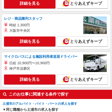
詳細を見る
とりあえずキープ
アルバイト
パート
株式会社バイトレ（ADM815654）
レジ・商品陳列スタッフ
未経験9割！説明通りにやるだけのシンプル軽
時給 1,300円
作業
大阪市中央区
時給1300円（就業先により異なる）
茨城県土浦市
詳細を見る
とりあえずキープ
詳細を見る
キープ
マイクロバスによる施設利用者送迎ドライバー
正社員
日給 10,900円〜10,900円
株式会社テクノ・サービス マニュファクチャリング【茨城県】
神戸市須磨区
製造スタッフ（組立・加工・目視検査・機械操
作など）
詳細を見る
とりあえずキープ
月給200000〜250000円（スキル・経験を考
慮）
茨城県土浦市 （他にも茨城県内に多数あり）
このお仕事に関連する条件で探す
※勤務地はご希望を考慮の上、ご自宅を中心に通
勤時間120分圏内のエリアとなります。（転勤な
土浦市のアルバイト・バイト・パートの求人を探す
し）
詳細を見る
キープ
同じ職種から土浦市の求人を探す