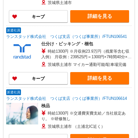
茨城県土浦市
詳細を見る
キープ
派遣社員
ランスタッド株式会社 つくば支店（つくば事業所）/FTUN106541
仕分け・ピッキング・梱包
時給1300円 ※月収例23.9万円（残業等含む収
入例） 月収例：239525円＝1300円×7時間40分×21
日勤務の場合＋残業代（20時間の場合）、交通費
茨城県土浦市 マイカー通勤可能/駐車場完備
別途支給 ※交通費実費支給／当社規定あり。通勤
交通費実費支払／上限4万円／月※規定あり
詳細を見る
キープ
派遣社員
ランスタッド株式会社 つくば支店（つくば事業所）/FTUN106614
検品
時給1300円 ※交通費実費支給／当社規定あ
り。 ※研修無し
茨城県土浦市 （土浦北IC近く）