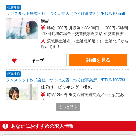
派遣社員
ランスタッド株式会社 つくば支店（つくば事業所）/FTUN106559
検品
時給1200円 月収例：86400円＝1200円×6時間
×12日勤務の場合＋交通費別途支給 ※交通費実費
支給／当社規定あり。上限4万円/月※規定あり
茨城県土浦市 （土浦北IC近く） 土浦北ICから
近いです！
詳細を見る
キープ
派遣社員
ランスタッド株式会社 つくば支店（つくば事業所）/FTUN106583
仕分け・ピッキング・梱包
時給1250円 ※交通費実費支給／当社規定あ
り。
もっと見る
茨城県土浦市 つくば駅から車で約20分
詳細を見る
キープ
あなたにおすすめの求人情報
アルバイト
パート