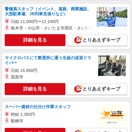
時給1266円（就業先により異なる）
警備員スタッフ（イベント、道路、商業施設、
茨城県土浦市
大型駐車場、JR列車見張りなど）
日給 11,000円〜12,100円
詳細を見る
キープ
栃木市・小山市・さいたま市西区・さいたま市岩槻区・久喜市・
アルバイト
パート
詳細を見る
とりあえずキープ
株式会社バイトレ（ADM814619）
コツコツ派歓迎｜見る・分ける・貼るだけ♪倉
庫内軽作業
マイクロバスにて教習所に通う生徒の送迎ドラ
イバー
時給1266円（就業先により異なる）
茨城県土浦市
日給 15,850円
箕面市
詳細を見る
キープ
詳細を見る
とりあえずキープ
アルバイト
パート
株式会社バイトレ（ADM815367）
スーパー資材の仕分け作業スタッフ
【迷ったらコレ】箱に入れるだけ♪モクモク軽
時給 1,350円
作業スタッフ
船橋市
時給1266円（就業先により異なる）
茨城県土浦市