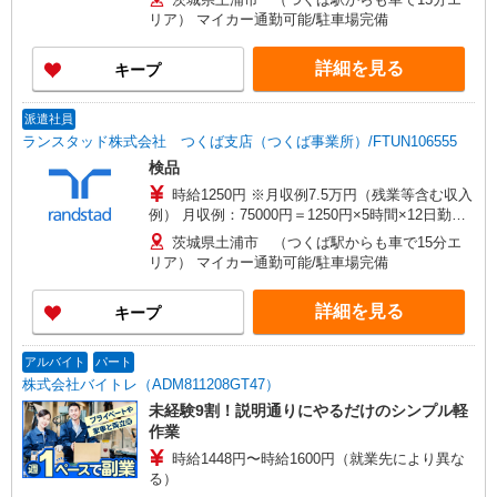
規定あり。
リア） マイカー通勤可能/駐車場完備
詳細を見る
キープ
派遣社員
ランスタッド株式会社 つくば支店（つくば事業所）/FTUN106555
検品
時給1250円 ※月収例7.5万円（残業等含む収入
例） 月収例：75000円＝1250円×5時間×12日勤務
の場合＋交通費別途支給 ※交通費実費支給／当社
茨城県土浦市 （つくば駅からも車で15分エ
規定あり。
リア） マイカー通勤可能/駐車場完備
詳細を見る
キープ
アルバイト
パート
株式会社バイトレ（ADM811208GT47）
未経験9割！説明通りにやるだけのシンプル軽
作業
時給1448円〜時給1600円（就業先により異な
る）