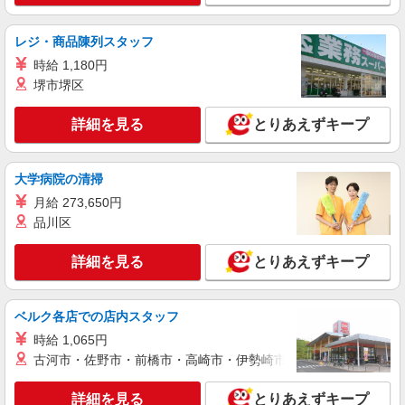
時給1,588円
神奈川県横浜市保土ヶ谷区今井町600-1
レジ・商品陳列スタッフ
時給 1,180円
詳細を見る
キープ
堺市堺区
アルバイト
パート
詳細を見る
とりあえずキープ
伝丸 天王町店
ラーメン店のホール・キッチン
大学病院の清掃
時給1,563円＋交通費支給 ※研修中も給与の変
動なし
月給 273,650円
品川区
神奈川県横浜市保土ヶ谷区天王町1-30-14
詳細を見る
とりあえずキープ
詳細を見る
キープ
アルバイト
パート
ベルク各店での店内スタッフ
伝丸 天王町店
時給 1,065円
ラーメン店のホール・キッチン
古河市・佐野市・前橋市・高崎市・伊勢崎市・太田市・館林市・
時給1,250円＋交通費支給 ◆22時〜翌5時は時
給1,563円 ◆高校生は時給1,225円 ※研修中も給与
の変動なし
詳細を見る
とりあえずキープ
神奈川県横浜市保土ヶ谷区天王町1-30-14