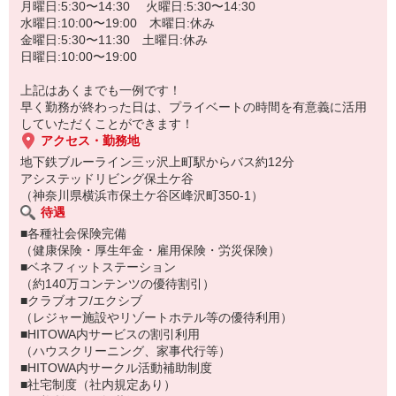
月曜日:5:30〜14:30 火曜日:5:30〜14:30
水曜日:10:00〜19:00 木曜日:休み
金曜日:5:30〜11:30 土曜日:休み
日曜日:10:00〜19:00
上記はあくまでも一例です！
早く勤務が終わった日は、プライベートの時間を有意義に活用
していただくことができます！
アクセス・勤務地
地下鉄ブルーライン三ッ沢上町駅からバス約12分
アシステッドリビング保土ケ谷
（神奈川県横浜市保土ケ谷区峰沢町350-1）
待遇
■各種社会保険完備
（健康保険・厚生年金・雇用保険・労災保険）
■ベネフィットステーション
（約140万コンテンツの優待割引）
■クラブオフ/エクシブ
（レジャー施設やリゾートホテル等の優待利用）
■HITOWA内サービスの割引利用
（ハウスクリーニング、家事代行等）
■HITOWA内サークル活動補助制度
■社宅制度（社内規定あり）