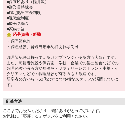
■保養所あり（軽井沢）
■従業員持株会
■確定拠出年金制度
■退職金制度
■慶弔見舞金
■家族手当
応募資格・経験
・調理師免許
・調理経験、普通自動車免許あれば尚可
調理師免許は持っているけどブランクがある方も大歓迎です。
また、高齢者施設や保育園・学校・企業での集団給食などでの
調理経験が有る方や居酒屋・ファミリーレストラン・中華・イ
タリアンなどでの調理経験が有る方も大歓迎です。
新卒者の方から〜60代の方まで多様なスタッフが活躍していま
す。
応募方法
ここまでお読みくださり、誠にありがとうございます。
お気軽に「応募する」ボタンをご利用ください。
エントリー確認後、こちらよりお電話またはSMSにてご連絡をさせ