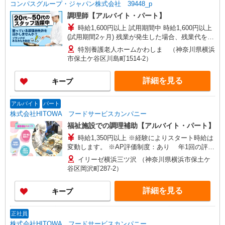
コンパスグループ・ジャパン株式会社 39448_p
調理師【アルバイト・パート】
時給1,600円以上 試用期間中 時給1,600円以上
(試用期間2ヶ月) 残業が発生した場合、残業代を1
分単位で別途支給します。
特別養護老人ホームかわしま （神奈川県横浜
市保土ケ谷区川島町1514-2）
詳細を見る
キープ
アルバイト
パート
株式会社HITOWA フードサービスカンパニー
福祉施設での調理補助【アルバイト・パート】
時給1,350円以上 ※経験によりスタート時給は
変動します。 ※AP評価制度：あり 年1回の評価
により時給を見直します。 ※アルバイト賞与（寸
イリーゼ横浜三ツ沢 （神奈川県横浜市保土ケ
志）：あり 年2回。勤続年数により金額UP。
谷区岡沢町287-2）
詳細を見る
キープ
正社員
株式会社HITOWA フードサービスカンパニー