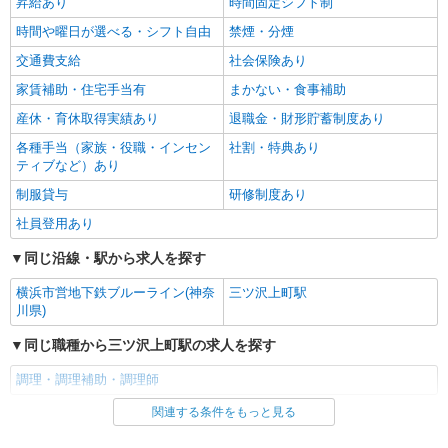
昇給あり
時間固定シフト制
時間や曜日が選べる・シフト自由
禁煙・分煙
交通費支給
社会保険あり
家賃補助・住宅手当有
まかない・食事補助
産休・育休取得実績あり
退職金・財形貯蓄制度あり
各種手当（家族・役職・インセン
社割・特典あり
ティブなど）あり
制服貸与
研修制度あり
社員登用あり
同じ沿線・駅から求人を探す
横浜市営地下鉄ブルーライン(神奈
三ツ沢上町駅
川県)
同じ職種から三ツ沢上町駅の求人を探す
調理・調理補助・調理師
関連する条件をもっと見る
同じ雇用形態から三ツ沢上町駅の求人を探す