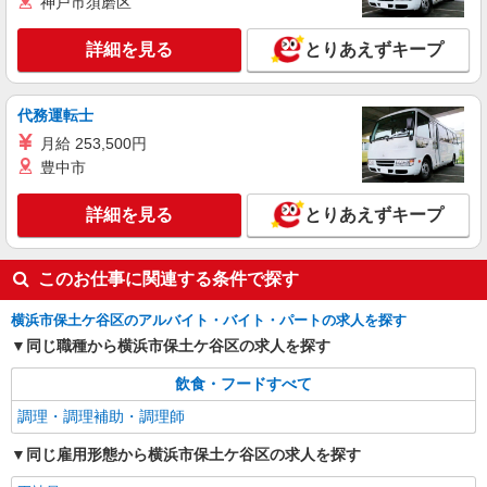
神戸市須磨区
アルバイト
パート
日光丸食堂
詳細を見る
とりあえずキープ
店舗スタッフ
時給1,250円
代務運転士
日光丸食堂 （神奈川県横浜市保土ヶ谷区宮田
月給 253,500円
町1-5-1 1階A-3） ※洪福寺松原商店街
豊中市
詳細を見る
キープ
詳細を見る
とりあえずキープ
このお仕事に関連する条件で探す
横浜市保土ケ谷区のアルバイト・バイト・パートの求人を探す
同じ職種から横浜市保土ケ谷区の求人を探す
飲食・フードすべて
調理・調理補助・調理師
同じ雇用形態から横浜市保土ケ谷区の求人を探す