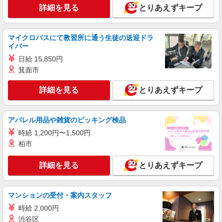
詳細を見る
とりあえずキープ
詳細を見る
キープ
マイクロバスにて教習所に通う生徒の送迎ドラ
アルバイト
パート
イバー
丸亀製麺イオン天王町ショッピングセンター店
日給 15,850円
キッチン・ホールスタッフ（ランチタイム）
箕面市
時給1250円〜
神奈川県横浜市保土ケ谷区川辺町3-5イオン天
詳細を見る
とりあえずキープ
王町ショッピングセンター3Fフードコート
詳細を見る
キープ
アパレル用品や雑貨のピッキング検品
時給 1,200円〜1,500円
パート
柏市
イフスコヘルスケア株式会社
調理補助／老人ホーム
詳細を見る
とりあえずキープ
時給1,225円
梅の木ホーム （神奈川県横浜市保土ヶ谷区上
菅田町）
マンションの受付・案内スタッフ
時給 2,000円
詳細を見る
キープ
渋谷区