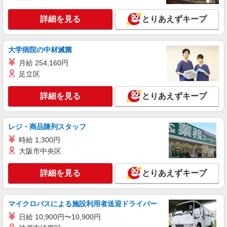
正社員
詳細を見る
とりあえずキープ
イフスコヘルスケア株式会社
調理師／高齢者施設 (第二新卒)
大学病院の中材滅菌
月給210,000円〜 ◆賞与年2回 ◆各種手当充実
（/月） 〇子女養育手当（18歳未満） ・1人
月給 254,160円
目：8,000円 ・2人目：6,000円 ・3人目：
足立区
梅の木ホーム （神奈川県横浜市保土ケ谷区上
5,000円 〇責任者手当 ・リーダー：5,000円
菅田町1372)
◆給与は経験により優遇します♪ ※試用期間3か月
詳細を見る
とりあえずキープ
（同条件） ※給与幅は経験・能力による ◆昇給年
詳細を見る
キープ
1回（5月） ◆賞与年2回（6月・12月）※前年度実
績
レジ・商品陳列スタッフ
アルバイト
パート
株式会社アスカ 横浜支店（jb642867）
時給 1,300円
小規模保育園の調理師・調理スタッフ
大阪市中央区
時給 1,325円 〜 1,325円 ※給与幅は経験・能
力により考慮 交通費あり／25,000円まで 勤務日
詳細を見る
とりあえずキープ
数・時間帯、経験等を考慮して決定します♪
■星川もえぎ保育園（小規模保育園） 神奈川県
横浜市保土ケ谷区川辺町31パークシティ横浜D 棟
１階
マイクロバスによる施設利用者送迎ドライバー
詳細を見る
日給 10,900円〜10,900円
キープ