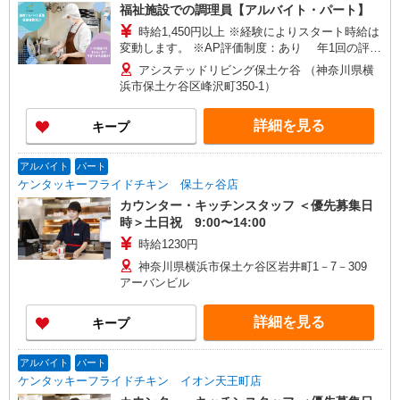
福祉施設での調理員【アルバイト・パート】
時給1,450円以上 ※経験によりスタート時給は
変動します。 ※AP評価制度：あり 年1回の評価
により時給を見直します。 ※アルバイト賞与（寸
アシステッドリビング保土ケ谷 （神奈川県横
志）：あり 年2回。勤続年数により金額UP。
浜市保土ケ谷区峰沢町350-1）
詳細を見る
キープ
アルバイト
パート
ケンタッキーフライドチキン 保土ヶ谷店
カウンター・キッチンスタッフ ＜優先募集日
時＞土日祝 9:00〜14:00
時給1230円
神奈川県横浜市保土ケ谷区岩井町1－7－309
アーバンビル
詳細を見る
キープ
アルバイト
パート
ケンタッキーフライドチキン イオン天王町店