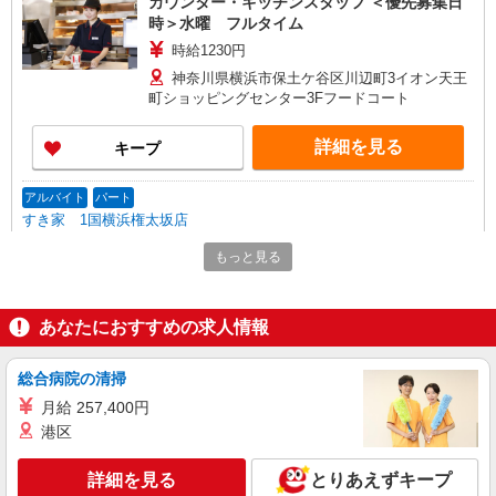
カウンター・キッチンスタッフ ＜優先募集日
時＞水曜 フルタイム
時給1230円
神奈川県横浜市保土ケ谷区川辺町3イオン天王
町ショッピングセンター3Fフードコート
詳細を見る
キープ
アルバイト
パート
すき家 1国横浜権太坂店
すき家の店舗スタッフ（接客・調理・清掃な
もっと見る
ど）
時給1,600円
神奈川県横浜市保土ヶ谷区狩場町218-21
あなたにおすすめの求人情報
詳細を見る
キープ
総合病院の清掃
月給 257,400円
アルバイト
パート
港区
すき家 保土ヶ谷今井店
すき家の店舗スタッフ（接客・調理・清掃な
詳細を見る
とりあえずキープ
ど）