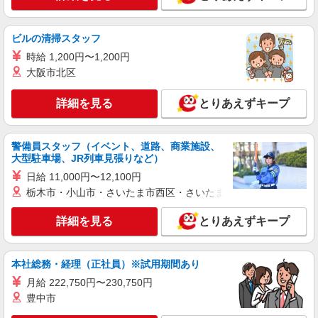
詳細を見る
キープ
ビルの清掃スタッフ
時給 1,200円〜1,200円
アルバイト
パート
大阪市北区
すき家 保土ヶ谷今井店
すき家の店舗スタッフ（接客・調理・清掃な
詳細を見る
とりあえずキープ
ど）
時給1,270円 ※22:00〜翌5:00：時給1,588円 ※
高校生時給1,225円 ※早朝手当（5:00〜9:00）時給
警備員スタッフ（イベント、道路、商業施設、
＋150円
神奈川県横浜市保土ヶ谷区今井町600-1
大型駐車場、JR列車見張りなど）
日給 11,000円〜12,100円
詳細を見る
キープ
栃木市・小山市・さいたま市西区・さいたま市岩槻区・久喜市・
アルバイト
パート
詳細を見る
とりあえずキープ
すき家 1国横浜権太坂店
すき家の店舗スタッフ（接客・調理・清掃な
ど）
本社総務・経理（正社員）※試用期間あり
時給1,280円 ※22:00〜翌5:00：時給1,600円 ※
月給 222,750円〜230,750円
高校生時給1,225円 ※早朝手当（5:00〜9:00）時給
豊中市
＋150円
神奈川県横浜市保土ヶ谷区狩場町218-21