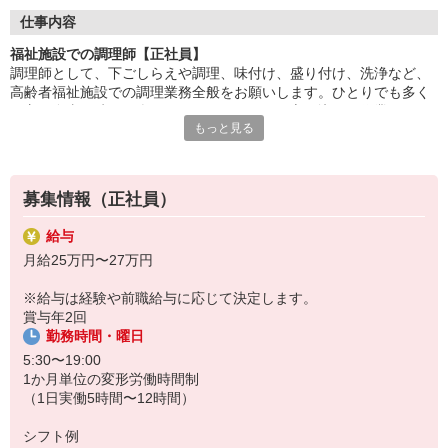
調理に集中できる環境で、仕込み・調理・盛付けなどの業務に専
仕事内容
念。
福祉施設での調理師【正社員】
チームで協力しながら、安心・安全な食事を提供します。
調理師として、下ごしらえや調理、味付け、盛り付け、洗浄など、
高齢者福祉施設での調理業務全般をお願いします。ひとりでも多く
「美味しかった」「ありがとう」の言葉が、何よりの喜び。
の方に食事の時間を楽しんでいただけるよう心を込めて作業するか
食を通じて人の心に寄り添える、やりがいのある仕事です。
もっと見る
らこそ、利用者さまの笑顔を見られたときには達成感を感じられま
す。食を通して健康を支えられるのもやりがいです。
HITOWAのフードサービスカンパニーは、全国300以上の施設で
給食運営を行う業界大手。
社員の成長を支える研修制度も整っており、長期的なキャリア形
募集情報（正社員）
成が可能です。
給与
月給25万円〜27万円
※給与は経験や前職給与に応じて決定します。
賞与年2回
勤務時間・曜日
5:30〜19:00
1か月単位の変形労働時間制
（1日実働5時間〜12時間）
シフト例