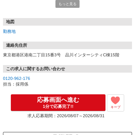
もっと見る
ていただきます。
★WEBエントリーは24時間いつでも受付できます。
お電話の際は「イーアイデムを見た」と伝えるとスムーズです。
地図
面接時には履歴書（写真貼付）をご持参ください。
勤務地
連絡先住所
東京都港区港南二丁目15番3号 品川インターシティC棟15階
この求人に関するお問い合わせ
0120-962-176
担当：採用係
応募画面へ進む
1分で応募完了!!
キープ
求人応募期間：2026/08/07～2026/08/31