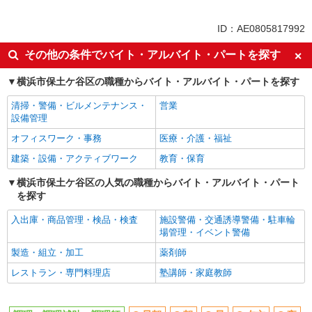
正社員
同じ特徴から三ツ沢上町駅の求人を探す
ID：AE0805817992
早朝
朝
その他の条件でバイト・アルバイト・パートを探す
昼
夕方
横浜市保土ケ谷区の職種からバイト・アルバイト・パートを探す
夜
深夜
清掃・警備・ビルメンテナンス・
営業
オープニングスタッフ
車通勤OK
設備管理
バイク通勤OK
社宅・寮あり
オフィスワーク・事務
医療・介護・福祉
入社日応相談
Web面接OK
建築・設備・アクティブワーク
教育・保育
友達と応募OK
職場見学OKまたは説明会あり
横浜市保土ケ谷区の人気の職種からバイト・アルバイト・パート
未経験歓迎
経験者・有資格者歓迎
を探す
新卒・第二新卒歓迎
女性活躍中
入出庫・商品管理・検品・検査
施設警備・交通誘導警備・駐車輪
主婦・主夫歓迎
フリーター歓迎
場管理・イベント警備
学歴不問
ブランクOK
製造・組立・加工
薬剤師
ミドル（40代～）活躍中
エルダー（50代～）活躍中
レストラン・専門料理店
塾講師・家庭教師
シニア（60代～）活躍中
ボーナス・賞与あり
昇給あり
時間固定シフト制