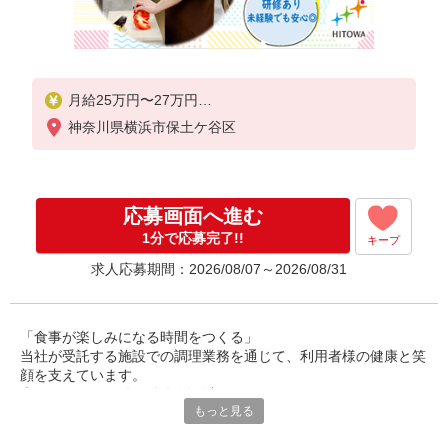
月給25万円〜27万円
神奈川県横浜市保土ケ谷区
※給与は経験や前職給与に応じて決定します。
賞与年2回
応募画面へ進む
1分で応募完了!!
キープ
求人応募期間：2026/08/07～2026/08/31
「食事が楽しみになる時間をつくる」
当社が受託する施設での調理業務を通じて、利用者様の健康と笑
顔を支えています。
◎30〜50代の男女が多数活躍中。
もっと見る
調理師としての経験を活かし、安定した環境で長く働ける職場で
す。