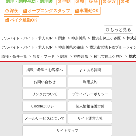
調理・調理補助・調理師
早朝
朝
昼
夕方
夜
時間や曜日が選べる・シフト自由
禁煙・分煙
深夜
オープニングスタッフ
車通勤OK
交通費支給
社会保険あり
バイク通勤OK
家賃補助・住宅手当有
まかない・食事補助
もっと見る
産休・育休取得実績あり
退職金・財形貯蓄制度あり
アルバイト・バイト・求人TOP
関東
神奈川県
横浜市保土ケ谷区
株式
各種手当（家族・役職・インセン
社割・特典あり
アルバイト・バイト・求人TOP
神奈川県の路線
横浜市営地下鉄ブルーライ
ティブなど）あり
職種・条件一覧
飲食・フード
関東
神奈川県
横浜市保土ケ谷区
株式
制服貸与
研修制度あり
社員登用あり
掲載ご希望のお客様へ
よくある質問
同じ職種から求人を探す
お問い合わせ
利用規約
飲食・フード
リンクについて
プライバシーポリシー
調理・調理補助・調理師
Cookieポリシー
個人情報保護方針
同じ特徴から求人を探す
深夜
オープニングスタッフ
メールサービスについて
サイト運営会社
車通勤OK
社宅・寮あり
サイトマップ
未経験歓迎
ミドル（40代～）活躍中