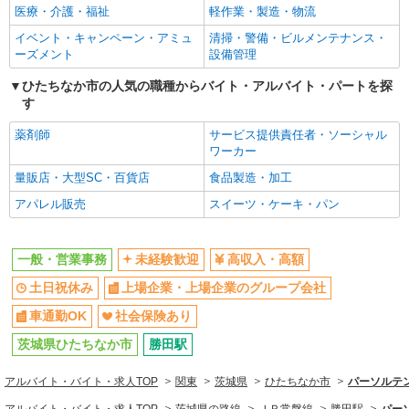
同じ職種から求人を探す
医療・介護・福祉
軽作業・製造・物流
イベント・キャンペーン・アミュ
清掃・警備・ビルメンテナンス・
オフィスワーク・事務
ーズメント
設備管理
一般・営業事務
ひたちなか市の人気の職種からバイト・アルバイト・パートを探
同じ特徴から求人を探す
す
未経験歓迎
土日祝休み
薬剤師
サービス提供責任者・ソーシャル
ワーカー
上場企業・上場企業のグループ会
車通勤OK
社
量販店・大型SC・百貨店
食品製造・加工
社会保険あり
アパレル販売
スイーツ・ケーキ・パン
一般・営業事務
未経験歓迎
高収入・高額
土日祝休み
上場企業・上場企業のグループ会社
車通勤OK
社会保険あり
茨城県ひたちなか市
勝田駅
アルバイト・バイト・求人TOP
関東
茨城県
ひたちなか市
パーソルテン