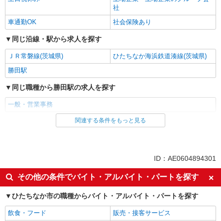
社
詳細を見る
キープ
車通勤OK
社会保険あり
同じ沿線・駅から求人を探す
派遣社員
パーソルテンプスタッフ株式会社 東関東コーディネートセンター
ＪＲ常磐線(茨城県)
ひたちなか海浜鉄道湊線(茨城県)
（水戸）/26-0528374
［日立グループ］設計部内のサポート事務
勝田駅
★Excel：SUM関数ができればOK♪
同じ職種から勝田駅の求人を探す
時給1400円〜1500円（経験・能力による） 機
械メーカー×Excel関数全般使用可能な方1500円
一般・営業事務
茨城県ひたちなか市／最寄駅：勝田駅 ≪車
通勤可≫ 敷地内専用駐車場あり！
関連する条件をもっと見る
同じ雇用形態から勝田駅の求人を探す
派遣社員
詳細を見る
キープ
同じ特徴から勝田駅の求人を探す
ID：AE0604894301
未経験歓迎
高収入・高額
その他の条件でバイト・アルバイト・パートを探す
土日祝休み
上場企業・上場企業のグループ会
ひたちなか市の職種からバイト・アルバイト・パートを探す
社
車通勤OK
社会保険あり
飲食・フード
販売・接客サービス