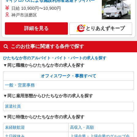
マイクロバスによる施設利用者送迎ドライバー
派遣社員
日給 10,900円〜10,900円
パーソルテンプスタッフ株式会社 東関東コーディネートセンター
神戸市須磨区
（水戸）/26-0591213
◎きれいなオフィス◎Excel：SUM関数ができ
詳細を見る
とりあえずキープ
ればOK♪長期×サポート事務！
時給1450円 工業系の学科卒業の方は時給
1500〜1600円の相談OK！
このお仕事に関連する条件で探す
茨城県ひたちなか市／最寄駅：勝田駅 ≪車
通勤可≫ 徒歩10分程度のところに民間駐車場あ
ひたちなか市のアルバイト・バイト・パートの求人を探す
り！
同じ職種からひたちなか市の求人を探す
詳細を見る
キープ
オフィスワーク・事務すべて
派遣社員
一般・営業事務
パーソルテンプスタッフ株式会社 東関東コーディネートセンター
（水戸）/26-0598703
同じ雇用形態からひたちなか市の求人を探す
［大手メーカー］勝田駅☆あんしん長期○17時
派遣社員
定時◆土日祝休み♪
時給1450円 受発注、納期管理、顧客対応いず
同じ特徴からひたちなか市の求人を探す
れかの経験
未経験歓迎
高収入・高額
茨城県ひたちなか市／最寄駅：勝田駅 ≪車
通勤可≫ 徒歩7分のところに民間駐車場あり！
土日祝休み
上場企業・上場企業のグループ会