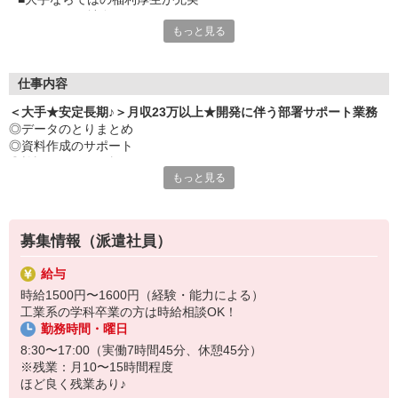
■オシャレな社食あり
もっと見る
■ランチタイムが楽しみ大手企業での長期ポジション
■直接雇用切替の実績アリ
仕事内容
＜大手★安定長期♪＞月収23万以上★開発に伴う部署サポート業務
◎データのとりまとめ
◎資料作成のサポート
◎検証（データ解析） など
もっと見る
募集情報（派遣社員）
給与
時給1500円〜1600円（経験・能力による）
工業系の学科卒業の方は時給相談OK！
勤務時間・曜日
8:30〜17:00（実働7時間45分、休憩45分）
※残業：月10〜15時間程度
ほど良く残業あり♪