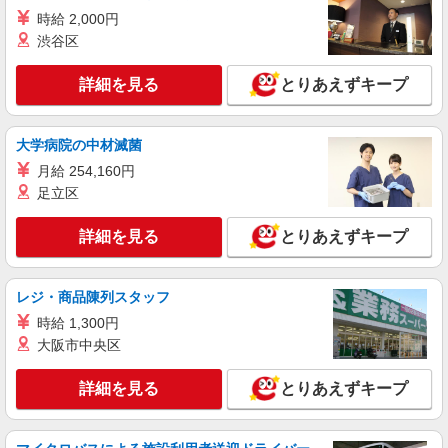
《部署アシスタント事務》幅広い業務をお任せ
時給 2,000円
★引継ぎあり♪
渋谷区
時給1300円〜1400円（経験・能力による） 日
立グループでの事務経験ある方は1400円
詳細を見る
とりあえずキープ
茨城県ひたちなか市／最寄駅：佐和駅、勝田
駅 ≪車通勤可≫ 敷地内専用駐車場の利用OK！
大学病院の中材滅菌
詳細を見る
キープ
月給 254,160円
足立区
派遣社員
パーソルテンプスタッフ株式会社 東関東コーディネートセンター
詳細を見る
とりあえずキープ
（水戸）/26-0617312
［Excel：VBAやマクロ経験を生かす］事務の
お仕事♪時給1700円
レジ・商品陳列スタッフ
時給1600円〜1700円（経験・能力による）
時給 1,300円
Excel：マクロ・VBA経験あり1600〜1700円。
大阪市中央区
茨城県ひたちなか市／最寄駅：勝田駅 ■国道
6号×県道38号そば！周辺には店舗なども！ ≪車
詳細を見る
とりあえずキープ
通勤可≫ 徒歩7分のところに民間駐車場あり
（4,000円/月）
詳細を見る
キープ