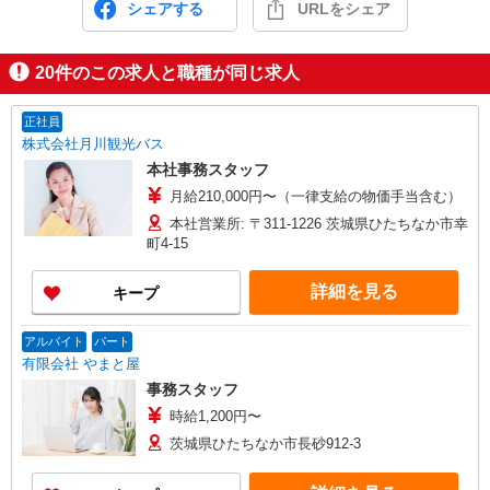
シェアする
URLをシェア
20
件のこの求人と職種が同じ求人
正社員
株式会社月川観光バス
本社事務スタッフ
月給210,000円〜（一律支給の物価手当含む）
本社営業所: 〒311-1226 茨城県ひたちなか市幸
町4-15
詳細を見る
キープ
アルバイト
パート
有限会社 やまと屋
事務スタッフ
時給1,200円〜
茨城県ひたちなか市長砂912-3