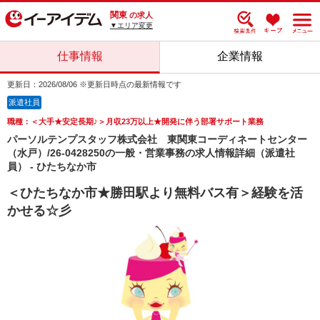
関東
の求人
▼エリア変更
仕事情報
企業情報
更新日：2026/08/06 ※更新日時点の最新情報です
派遣社員
職種：＜大手★安定長期♪＞月収23万以上★開発に伴う部署サポート業務
パーソルテンプスタッフ株式会社 東関東コーディネートセンター
（水戸）/26-0428250の一般・営業事務の求人情報詳細（派遣社
員） - ひたちなか市
＜ひたちなか市★勝田駅より無料バス有＞経験を活
かせる☆彡