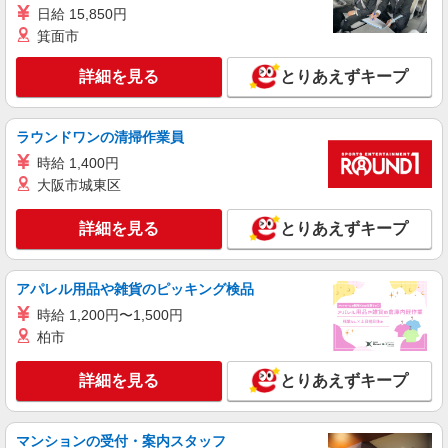
時給1350円
日給 15,850円
茨城県ひたちなか市／最寄駅：勝田駅、工機前
箕面市
駅 車通勤も可能 ≪車通勤可≫ 駐車料金は自
己負担となります
詳細を見る
とりあえずキープ
詳細を見る
キープ
ラウンドワンの清掃作業員
派遣社員
パーソルテンプスタッフ株式会社 東関東コーディネートセンター
時給 1,400円
（水戸）/26-0616785
大阪市城東区
［Excel：VBAやマクロ経験を生かす］メーカ
ー内事務★時給1450円
詳細を見る
とりあえずキープ
時給1450円〜1500円（経験・能力による） 経
験：営業事務経験ある方＆Excel：SUM関数でOK
アパレル用品や雑貨のピッキング検品
茨城県ひたちなか市／最寄駅：勝田駅 ■国道
6号×県道38号そば！周辺には店舗なども！ ≪車
時給 1,200円〜1,500円
通勤可≫ 徒歩7分のところに民間駐車場あり
柏市
（4,000円/月）
詳細を見る
キープ
詳細を見る
とりあえずキープ
派遣社員
パーソルテンプスタッフ株式会社 東関東コーディネートセンター
（水戸）/26-0563560
マンションの受付・案内スタッフ