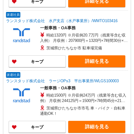
詳細を見る
キープ
派遣社員
ランスタッド株式会社 水戸支店（水戸事業所）/WMTO103416
一般事務・OA事務
時給1320円 ※月収例20.7万円（残業等含む収
入例） 月収例：207900円＝1320円×7時間30分×21
日勤務の場合＋残業代、交通費別途支給 ※交通費
茨城県ひたちなか市 駐車場完備
実費支給／当社規定あり。
詳細を見る
キープ
派遣社員
ランスタッド株式会社 ラージOPs3 平出事業所/WLGS100003
一般事務・OA事務
時給1500円 ※月収例24万円（残業等含む収入
例） 月収例:244125円＝1500円×7時間45分×21日
勤務の場合 ※交通費実費支給／当社規定あり。ご
茨城県ひたちなか市市毛 車・バイク・自転車
自宅から勤務地までの交通費支給
通勤OK！
詳細を見る
キープ