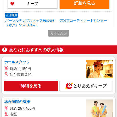
詳細を見る
キープ
派遣社員
パーソルテンプスタッフ株式会社 東関東コーディネートセンター
（水戸）/26-0563576
［定時17時05分＆残業少なめ♪］安定就業★車
もっと見る
通勤可↑長期事務◎
時給1500円
茨城県ひたちなか市／最寄駅：金上駅 ≪車
あなたにおすすめの求人情報
通勤可≫ 敷地内無料駐車場あり♪
ホールスタッフ
詳細を見る
キープ
時給 1,150円
仙台市青葉区
派遣社員
パーソルテンプスタッフ株式会社 東関東コーディネートセンター
詳細を見る
とりあえずキープ
（水戸）/26-0587975
［勝田駅エリア］時給1400円★16:00終業＆残
業少なめ♪長期事務
総合病院の清掃
時給1400円〜1450円（経験・能力による）
月給 257,400円
茨城県ひたちなか市／最寄駅：勝田駅 ≪車
港区
通勤可≫ 徒歩10分の所に民間駐車場あり！