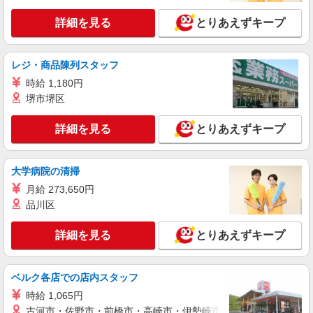
詳細を見る
とりあえずキープ
詳細を見る
キープ
派遣社員
レジ・商品陳列スタッフ
パーソルテンプスタッフ株式会社 東関東コーディネートセンター
時給 1,180円
（水戸）/26-0540772
堺市堺区
［大手メーカー×ジムのお仕事♪］時給1600〜
1800円★勝田エリア◎
詳細を見る
とりあえずキープ
時給1600円〜1800円（経験・能力による）
茨城県ひたちなか市／最寄駅：勝田駅 ≪車
通勤可≫ 徒歩10分のところに民間駐車場あり
大学病院の清掃
月給 273,650円
詳細を見る
キープ
品川区
派遣社員
詳細を見る
とりあえずキープ
パーソルテンプスタッフ株式会社 東関東コーディネートセンター
（水戸）/26-0577616
［ひたちなか市×平日休み］時給1500円以上★
ベルク各店での店内スタッフ
未経験OK♪ジムのお仕事♪
時給 1,065円
時給1500円
古河市・佐野市・前橋市・高崎市・伊勢崎市・太田市・館林市・