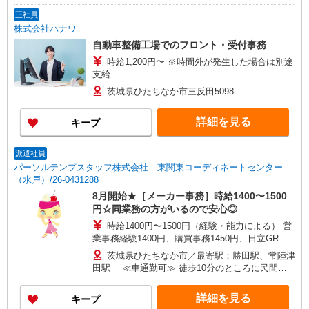
正社員
株式会社ハナワ
自動車整備工場でのフロント・受付事務
時給1,200円〜 ※時間外が発生した場合は別途
支給
茨城県ひたちなか市三反田5098
詳細を見る
キープ
派遣社員
パーソルテンプスタッフ株式会社 東関東コーディネートセンター
（水戸）/26-0431288
8月開始★［メーカー事務］時給1400〜1500
円☆同業務の方がいるので安心◎
時給1400円〜1500円（経験・能力による） 営
業事務経験1400円、購買事務1450円、日立GR購
買経験1500円
茨城県ひたちなか市／最寄駅：勝田駅、常陸津
田駅 ≪車通勤可≫ 徒歩10分のところに民間駐
車場あり
詳細を見る
キープ