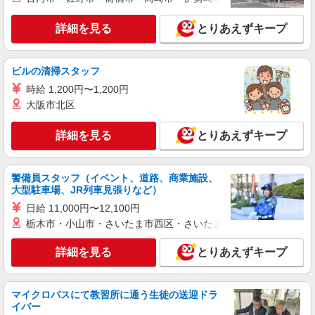
茨城県ひたちなか市／最寄駅：勝田駅 ≪車
通勤可≫ 隣接した無料駐車場あり♪
詳細を見る
とりあえずキープ
詳細を見る
キープ
ビルの清掃スタッフ
派遣社員
時給 1,200円〜1,200円
パーソルテンプスタッフ株式会社 東関東コーディネートセンター
大阪市北区
（水戸）/26-0583657
9月開始★［住宅展示場内の接客＆事務］時給
詳細を見る
とりあえずキープ
1350円★無料Pあり！！
時給1350円
茨城県ひたちなか市／最寄駅：阿字ケ浦駅
警備員スタッフ（イベント、道路、商業施設、
≪車通勤可≫ 敷地内無料駐車場あり♪
大型駐車場、JR列車見張りなど）
日給 11,000円〜12,100円
詳細を見る
キープ
栃木市・小山市・さいたま市西区・さいたま市岩槻区・久喜市・
派遣社員
詳細を見る
とりあえずキープ
パーソルテンプスタッフ株式会社 東関東コーディネートセンター
（水戸）/26-0451361
8月開始★［勝田×OA事務］時給1350円★未経
マイクロバスにて教習所に通う生徒の送迎ドラ
験OK⇒給与計算にチャレンジ！
イバー