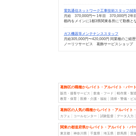
電気通信ネットワーク工事技術スタッフ/経験
都内をメインに1都3県関東各所にて勤務と
ガス機器等メンテナンススタッフ
ノーリツサービス 葛飾サービスショップ （
葛飾区の職種からバイト・アルバイト・パー
販売・接客サービス
飲食・フード
軽作業・製
教育・保育
医療・介護・福祉
清掃・警備・ビ
葛飾区の人気の職種からバイト・アルバイト
カフェ
コールセンター
試験監督
データ入力
関東の都道府県からバイト・アルバイト・パ
東京都
神奈川県
千葉県
埼玉県
群馬県
茨