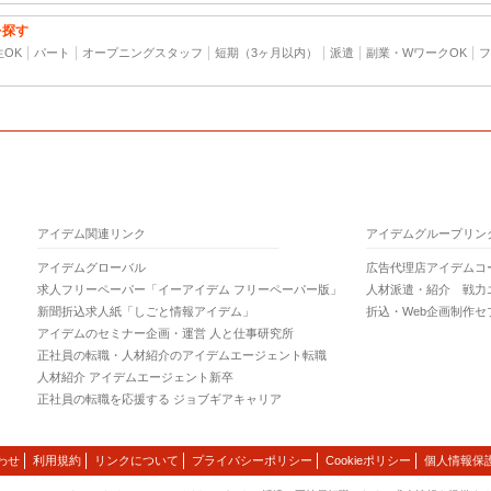
を探す
生OK
パート
オープニングスタッフ
短期（3ヶ月以内）
派遣
副業・WワークOK
フ
アイデム関連リンク
アイデムグループリン
アイデムグローバル
広告代理店アイデムコ
求人フリーペーパー「イーアイデム フリーペーパー版」
人材派遣・紹介 戦力
新聞折込求人紙「しごと情報アイデム」
折込・Web企画制作セ
アイデムのセミナー企画・運営 人と仕事研究所
正社員の転職・人材紹介のアイデムエージェント転職
人材紹介 アイデムエージェント新卒
正社員の転職を応援する ジョブギアキャリア
わせ
利用規約
リンクについて
プライバシーポリシー
Cookieポリシー
個人情報保