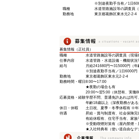
※別途夜勤手当有／1日60
職種
水道管路施設等の調査員（
勤務地
東京都葛飾区東水元2-2-4
募集情報（正社員）
職種
水道管路施設等の調査員（現場
仕事内容
水道管路・水道設備・機能状況
給与
月給241680円〜315000円（
※別途夜勤手当有／1日6000円
勤務地
東京都葛飾区東水元2-2-4
勤務時間・曜日
8:00〜17:00
★夜勤の場合も有
20:00〜翌5:00（休憩有、実働8
応募資格・経験
学歴不問、普通免許あれば尚可
年齢18歳以上（深夜勤務がある
休日・休暇
土日祝、夏季・冬季休暇有 ※年
待遇
昇給・賞与制度有、社会保険完
有給休暇有、住宅手当有、家族
※受動喫煙対策有（屋内禁煙・
★入社特典有（使い道自由なデ