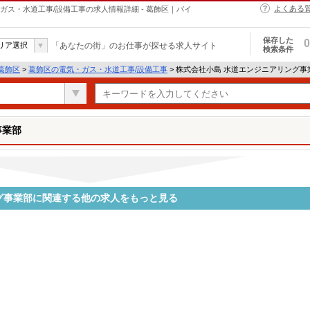
よくある
ガス・水道工事/設備工事の求人情報詳細 - 葛飾区｜バイ
保存した
0
リア選択
「あなたの街」のお仕事が探せる求人サイト
検索条件
葛飾区
>
葛飾区の電気・ガス・水道工事/設備工事
> 株式会社小島 水道エンジニアリング
事業部
グ事業部に関連する他の求人をもっと見る