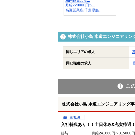
構内作業スタ...
月給220000円〜...
高瀬営業所/千葉県船...
株式会社小島 水道エンジニアリン
同じエリアの求人
同じ職種の求人
こ
株式会社小島 水道エンジニアリング事
正社員
入社特典あり！！土日休み&充実待遇
給与
月給241680円〜31500