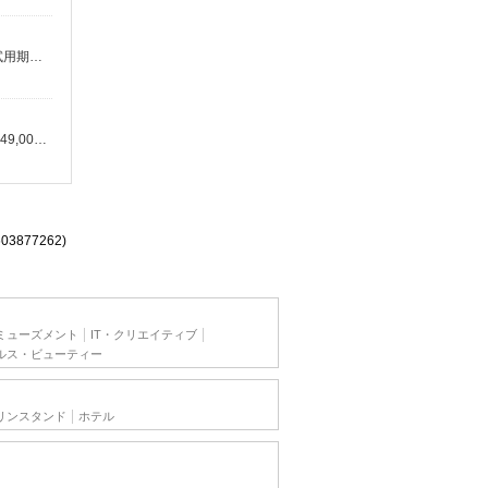
月給 370,000円〜 1年目 370,000円 2年目 380,000円 3年目で400,000円も目指せる！ 事業展開次第でさらに給与UP！！ 試用期間：有 (3カ月） 試用期間中は日給16,000円 ※資格経験能力に応じて月給は決定し選考致します！
月給305,000円〜420,000円 同業種のご経歴・スキルを考慮の上、給与は決定します。 ※上記金額には固定残業代（25時間分／49,000円〜）を含みます。 超過分は別途支給。 ※試用期間3ヶ月あり。 労働条件は本採用と変わりはありません。 ■初年度の年収目安 380万円〜504万円 ■モデル年収例 年収410万円（給与380万円＋賞与30万円）／25歳 経験3年 年収470万円（給与410万円＋賞与60万円）／31歳 経験5年 年収580万円（給与500万円＋賞与80万円）／35歳 経験8年
603877262)
ミューズメント
IT・クリエイティブ
ルス・ビューティー
リンスタンド
ホテル