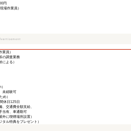
00円
現場作業員）
作業員）
等の調査業務
年齢による）
h）
、未経験可
ため）
間休日125日
備、交通費全額支給、
手当有、車通勤可
屋外に喫煙場所設置）
ジタル特典をプレゼント）