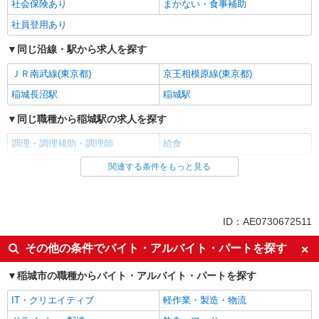
社会保険あり
まかない・食事補助
社員登用あり
同じ沿線・駅から求人を探す
ＪＲ南武線(東京都)
京王相模原線(東京都)
稲城長沼駅
稲城駅
同じ職種から稲城駅の求人を探す
調理・調理補助・調理師
給食
関連する条件をもっと見る
同じ雇用形態から稲城駅の求人を探す
アルバイト
パート
同じ特徴から稲城駅の求人を探す
ID：AE0730672511
週2～3日勤務OK
短時間勤務（1日4h以内）OK
その他の条件でバイト・アルバイト・パートを探す
車通勤OK
バイク通勤OK
稲城市の職種からバイト・アルバイト・パートを探す
夕方
未経験歓迎
IT・クリエイティブ
軽作業・製造・物流
大学生歓迎
フリーター歓迎