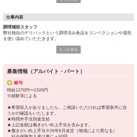
自分のスタイルに合わせて働けるので、興味があればまずはご相
談を♪
仕事内容
調理補助スタッフ
食品を扱っているため、衛生面は二重マル！
弊社独自のデリパックという調理済み食品をコンベクションや湯煎
施設内の消毒などの対策を徹底しています。
を使い温めていただきます。
安心して業務に取り組める環境ですよ。
できあがったらそれを盛り付けて、利用者さまのもとへ運ぶだけの
もっと見る
簡単な作業です。
メニューごとに調理レシピあり。
食材の量が決まっているので、初心者さんでも安心ですよ。
また、包丁を使うこともほとんどなく、調理の手間があまりかかり
募集情報（アルバイト・パート）
ません。
給与
＜入社後は・・・＞
時給1270円〜1320円
研修にて基礎から学んでいただきます。
※経験等による
新人研修が充実しているので、未経験スタートでも心配はいりませ
ん！
★希望収入がありましたら、ご相談いただければ希望条件に合
さらに約2週間のトレーニングシートもあり、チェックしながら自分
うかの確認もいたします。
のペースで業務を覚えていけますよ。
★時間外手当別途支給
★上記金額は働きがい向上手当を含みます。
★働きがい向上手当※26年6月改定（地域により異なる）
社会保険加入者は更に＋50円