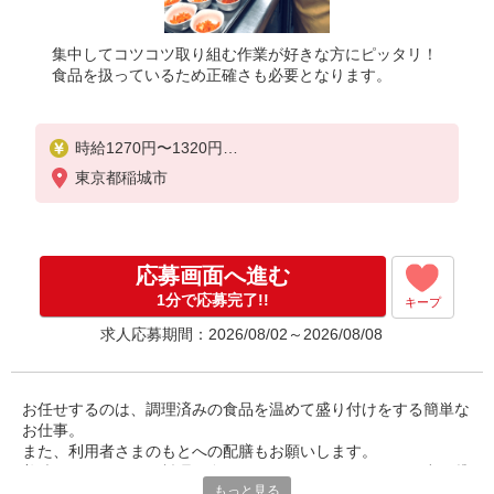
集中してコツコツ取り組む作業が好きな方にピッタリ！
食品を扱っているため正確さも必要となります。
時給1270円〜1320円
※経験等による
東京都稲城市
★希望収入がありましたら、ご相談いただければ希
望条件に合うかの確認もいたします。
★時間外手当別途支給
応募画面へ進む
★上記金額は働きがい向上手当を含みます。
★働きがい向上手当※26年6月改定（地域により異な
1分で応募完了!!
キープ
る）
求人応募期間：2026/08/02～2026/08/08
社会保険加入者は更に＋50円
お任せするのは、調理済みの食品を温めて盛り付けをする簡単な
お仕事。
また、利用者さまのもとへの配膳もお願いします。
美味しくあたたかい料理を食べてもらえるよう、あなたの力を貸
もっと見る
してください。