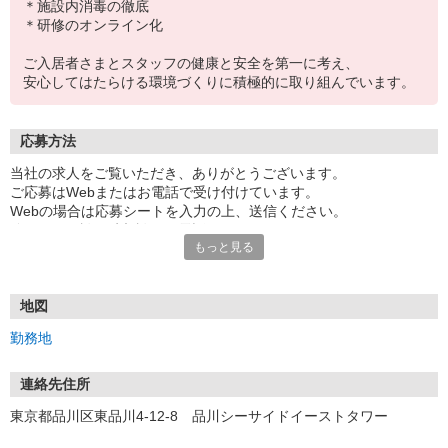
＊施設内消毒の徹底
＊研修のオンライン化
ご入居者さまとスタッフの健康と安全を第一に考え、
安心してはたらける環境づくりに積極的に取り組んでいます。
応募方法
当社の求人をご覧いただき、ありがとうございます。
ご応募はWebまたはお電話で受け付けています。
Webの場合は応募シートを入力の上、送信ください。
追って、面談日時相談のお電話をさせていただきます。
もっと見る
【応募後のプロセス】
〈1．応募〉Webまたはお電話から応募
〈2．面談〉仕事内容や職場についての気になることやご希望等、な
地図
んでもお聞かせくださいね。
勤務地
※履歴書の持参は不要です。
当日はエントリーシートのご記入があります。
〈3．採用〉勤務開始日もお気軽にご相談ください。
連絡先住所
※応募の秘密は厳守します。
東京都品川区東品川4-12-8 品川シーサイドイーストタワー
【電話受付】平日9:00〜18:00