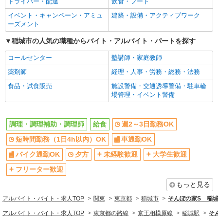
ドライバー・配達
飲食・フード
ミドル（40代～）活躍中
ボーナス・賞与あり
イベント・キャンペーン・アミュ
建築・設備・アクティブワーク
扶養内勤務OK
交通費支給
ーズメント
社会保険あり
まかない・食事補助
稲城市の人気の職種からバイト・アルバイト・パートを探す
社員登用あり
コールセンター
塾講師・家庭教師
同じ職種から求人を探す
薬剤師
経理・人事・労務・総務・法務
飲食・フード
食品・試食販売
施設警備・交通誘導警備・駐車輪
調理・調理補助・調理師
場管理・イベント警備
同じ特徴から求人を探す
調理・調理補助・調理師
給食
週2～3日勤務OK
週2～3日勤務OK
短時間勤務（1日4h以内）OK
短時間勤務（1日4h以内）OK
車通勤OK
車通勤OK
未経験歓迎
バイク通勤OK
夕方
未経験歓迎
大学生歓迎
大学生歓迎
ミドル（40代～）活躍中
フリーター歓迎
ボーナス・賞与あり
扶養内勤務OK
もっと見る
交通費支給
社会保険あり
アルバイト・バイト・求人TOP
まかない・食事補助
関東
社員登用あり
東京都
稲城市
そんぽの家S 稲
アルバイト・バイト・求人TOP
東京都の路線
京王相模原線
稲城駅
そ