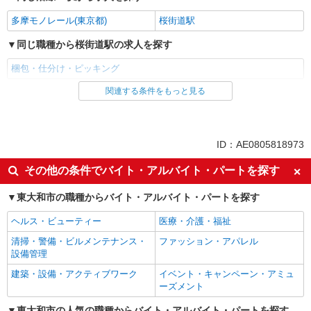
多摩モノレール(東京都)
桜街道駅
同じ職種から桜街道駅の求人を探す
梱包・仕分け・ピッキング
関連する条件をもっと見る
同じ雇用形態から桜街道駅の求人を探す
派遣社員
同じ特徴から桜街道駅の求人を探す
ID：AE0805818973
即日勤務OK
履歴書不要
その他の条件でバイト・アルバイト・パートを探す
Web面接OK
未経験歓迎
東大和市の職種からバイト・アルバイト・パートを探す
学歴不問
ブランクOK
ヘルス・ビューティー
医療・介護・福祉
昇給あり
週払い
清掃・警備・ビルメンテナンス・
ファッション・アパレル
給与前払いOK
駅直結・駅チカ
設備管理
車通勤OK
バイク通勤OK
建築・設備・アクティブワーク
イベント・キャンペーン・アミュ
登録制
交通費支給
ーズメント
社会保険あり
昼
東大和市の人気の職種からバイト・アルバイト・パートを探す