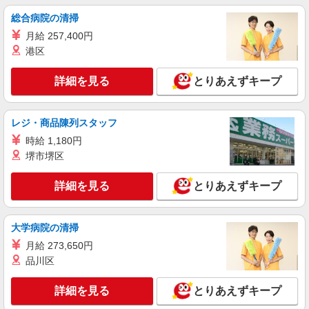
完備
総合病院の清掃
詳細を見る
月給 257,400円
キープ
港区
派遣社員
詳細を見る
とりあえずキープ
株式会社エクスプレス・エージェント/14689
冷蔵倉庫内での飲食物のピッキング作業スタッ
フ
レジ・商品陳列スタッフ
時給1,470円 ※交通費は別途実費分支給！（条
件あり） ■研修期間について ※研修期間（2〜5日
時給 1,180円
間程）あり、給与変動はありません。
堺市堺区
東京都東大和市 車通勤可／バイク通勤可 多摩
モノレール「桜街道駅」徒歩4分 多摩モノレール
「上北台駅」徒歩11分
詳細を見る
とりあえずキープ
詳細を見る
キープ
大学病院の清掃
月給 273,650円
品川区
詳細を見る
とりあえずキープ