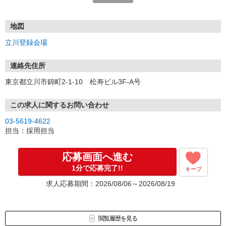
■ご応募頂くにあたり
弊社は登録型の派遣会社になります。
ご覧頂いたお仕事をご案内させて頂く前に、登録説明会（下記住
地図
所）へのご参加が必要となりますので、
立川登録会場
ご応募頂いた際に会場の詳細日程をご案内させて頂きます。
連絡先住所
東京都立川市錦町2-1-10 松寿ビル3F-A号
この求人に関するお問い合わせ
03-5619-4622
担当：採用担当
応募画面へ進む
1分で応募完了!!
キープ
求人応募期間：2026/08/06～2026/08/19
閲覧履歴を見る