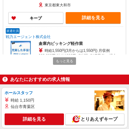
東京都東大和市
詳細を見る
キープ
派遣社員
戦力エージェント株式会社
倉庫内ピッキング軽作業
時給1,550円(3月からは1,550円) 月収例
268,800円 時給1600円×8時間×21日勤務の場合 ※
その他、家族手当あり
もっと見る
東京都東大和市桜が丘
詳細を見る
キープ
あなたにおすすめの求人情報
派遣社員
ホールスタッフ
パーソルフィールドスタッフ株式会社 神奈川コーディネートセンタ
ー（T）
時給 1,150円
仙台市青葉区
飲料のピッキング作業
時給1,400円 月収例 28万7700円（21日・残
詳細を見る
業30H） ★交通費規定支給
とりあえずキープ
東京都東大和市 ★車通勤可 敷地内無料駐車場