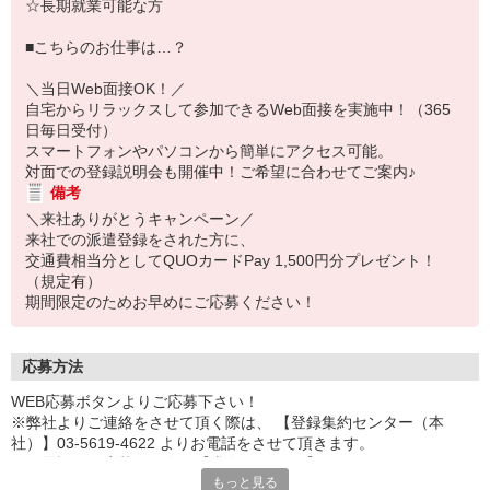
☆長期就業可能な方
■こちらのお仕事は…？
＼当日Web面接OK！／
自宅からリラックスして参加できるWeb面接を実施中！（365
日毎日受付）
スマートフォンやパソコンから簡単にアクセス可能。
対面での登録説明会も開催中！ご希望に合わせてご案内♪
備考
＼来社ありがとうキャンペーン／
来社での派遣登録をされた方に、
交通費相当分としてQUOカードPay 1,500円分プレゼント！
（規定有）
期間限定のためお早めにご応募ください！
応募方法
WEB応募ボタンよりご応募下さい！
※弊社よりご連絡をさせて頂く際は、 【登録集約センター（本
社）】03-5619-4622 よりお電話をさせて頂きます。
※お電話でご応募頂く際は【求人ID：3668】をお伝え下さい。
もっと見る