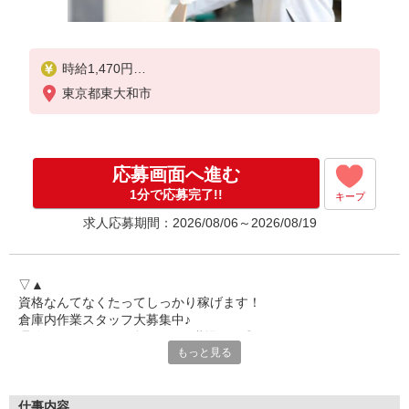
時給1,470円
※交通費は別途実費分支給！（条件あり）
東京都東大和市
■研修期間について
※研修期間（2〜5日間程）あり、給与変動はありま
せん。
応募画面へ進む
1分で応募完了!!
キープ
求人応募期間：2026/08/06～2026/08/19
▽▲
資格なんてなくたってしっかり稼げます！
倉庫内作業スタッフ大募集中♪
週休2日・駅チカで働きやすい職場です◎
もっと見る
気になる方は今すぐチェック！
▽▲
――――――――――――――
仕事内容