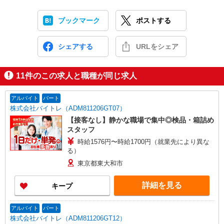
ブックマーク
ポストする
シェアする
URLをシェア
11
件のこの求人と職種が同じ求人
アルバイト
パート
株式会社バイトレ（ADM811206GT07）
【接客なし】静かな職場で集中◎検品・箱詰め
スタッフ
時給1576円〜時給1700円（就業先により異な
る）
東京都東大和市
詳細を見る
キープ
アルバイト
パート
株式会社バイトレ（ADM811206GT12）