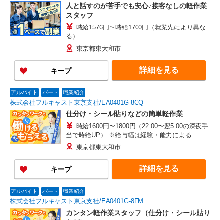
人と話すのが苦手でも安心♪接客なしの軽作業
スタッフ
時給1576円〜時給1700円（就業先により異な
る）
東京都東大和市
詳細を見る
キープ
アルバイト
パート
職業紹介
株式会社フルキャスト東京支社/EA0401G-8CQ
仕分け・シール貼りなどの簡単軽作業
時給1600円〜1800円（22:00〜翌5:00の深夜手
当で時給UP） ※給与幅は経験・能力による
東京都東大和市
詳細を見る
キープ
アルバイト
パート
職業紹介
株式会社フルキャスト東京支社/EA0401G-8FM
カンタン軽作業スタッフ（仕分け・シール貼り