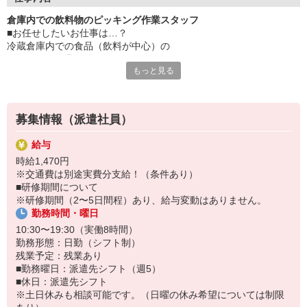
■業務内容：冷蔵庫内での仕分け作業員
倉庫内での飲料物のピッキング作業スタッフ
■扱う商品：飲料物中心
■お任せしたいお仕事は…？
■フォークリフト使用：無し
冷蔵倉庫内での食品（飲料が中心）の
■作業員経験：不要
ピッキング作業です。
――――――――――――――
もっと見る
■具体的に…
飲料等の最大重量物…20kg位
募集情報（派遣社員）
専用端末を使用して商品の数量を確認後、
所定の場所までローリフト（ハンドフォークのような物）で
給与
取りに行く作業を行います。
時給1,470円
※交通費は別途実費分支給！（条件あり）
また、商品をピッキングして、
■研修期間について
ローリフトのパレットに乗せる作業もお任せします。
※研修期間（2〜5日間程）あり、給与変動はありません。
勤務時間・曜日
この工程を何度も行い、ひとつのパレットを完成させ、
トラックバースまで移動させます。
10:30〜19:30（実働8時間）
勤務形態：日勤（シフト制）
■ポイント
残業予定：残業あり
資格・経験は不要ですが、
■勤務曜日：派遣先シフト（週5）
安定してしっかり稼げるお仕事です！
■休日：派遣先シフト
※土日休みも相談可能です。（日曜の休み希望については制限
駅チカ・週休2日で