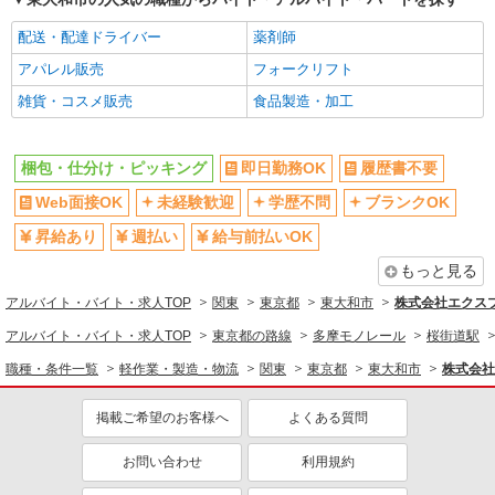
同じ職種から求人を探す
配送・配達ドライバー
薬剤師
軽作業・製造・物流
アパレル販売
フォークリフト
梱包・仕分け・ピッキング
雑貨・コスメ販売
食品製造・加工
同じ特徴から求人を探す
梱包・仕分け・ピッキング
即日勤務OK
履歴書不要
未経験歓迎
車通勤OK
Web面接OK
未経験歓迎
学歴不問
ブランクOK
交通費支給
社会保険あり
昇給あり
週払い
給与前払いOK
もっと見る
アルバイト・バイト・求人TOP
関東
東京都
東大和市
株式会社エクスプ
アルバイト・バイト・求人TOP
東京都の路線
多摩モノレール
桜街道駅
職種・条件一覧
軽作業・製造・物流
関東
東京都
東大和市
株式会社
掲載ご希望のお客様へ
よくある質問
お問い合わせ
利用規約