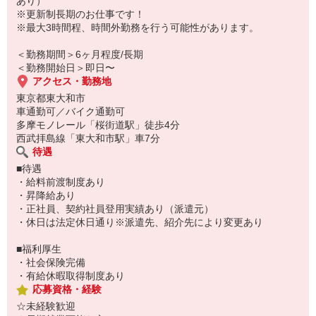
あり）
無理なく働けるのもポイント◎
※更新制長期のお仕事です！
※最大3時間程、時間外勤務を行う可能性があります。
「自分にも出来そう！」
「近場だしいいかもな…」
＜勤務期間＞6ヶ月程度/長期
などなど理由は何でもOK！
＜勤務開始日＞即日〜
お気軽にご応募をお待ちしております♪
アクセス・勤務地
東京都東大和市
車通勤可／バイク通勤可
多摩モノレール「桜街道駅」徒歩4分
西武拝島線「東大和市駅」車7分
待遇
■待遇
・給料前渡制度あり
・昇降給あり
・正社員、契約社員登用実績あり（派遣元）
・休日は法定休日通り※派遣先、紹介先により変更あり
■福利厚生
・社会保険完備
・有給休暇取得制度あり
応募資格・経験
☆未経験歓迎