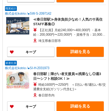
職業紹介
株式会社kotrio /●SW-S-2097142
≪春日部駅≫身体負担少なめ！人気のサ高住
STAFF募集◎
【正社員】月給240,000〜400,000円 ・基本
給：200,000円〜220,000円 ・資格手当：10,000〜
30,000円 ・役職手当：10,000〜70,000円 ・処遇改
埼玉県春日部市
善手当：20,000〜60,000円（勤続年数、保有資格
により変動） ・固定残業手当：20,000円（10時
詳細を見る
キープ
間） ※固定残業時間を超過する場合には超過勤務
手当として別途支給 ・夜勤手当：10,000円/1回
（上記給与とは別に支給） 下記資格をお持ちの方
派遣社員
歓迎 ・認知症介護基礎研修 ・初任者研修 ・実務
株式会社kotrio /●SI-H-2031973
者研修 ・介護福祉士 など
春日部駅｜障がい者支援員≪残業なし◎週3
日〜シフト相談OK！≫
時給1600円〜2250円 ＜日払い有/週払い有/交
通費全支給(ガソリン代含む)＞
春日部市内
詳細を見る
キープ