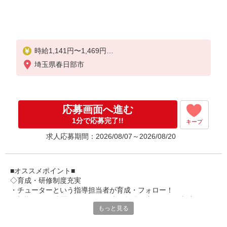
時給1,141円〜1,469円
埼玉県春日部市
★土日祝日は時給100円アップ！
※給与幅は資格・経験等による
応募画面へ進む
1分で応募完了!!
キープ
求人応募期間：2026/08/07～2026/08/20
■オススメポイント■
◇育成・研修制度充実
・チューターという指導担当者が育成・フォロー！
・初期研修や階層別研修など、成長段階に応じた研修制度あり
もっと見る
・キャリアアップ支援制度を活用して働きながら資格取得が可能