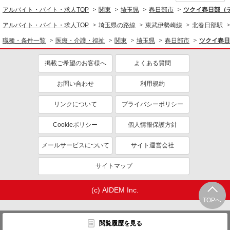
アルバイト・バイト・求人TOP
関東
埼玉県
春日部市
ツクイ春日部（
同じ特徴から求人を探す
アルバイト・バイト・求人TOP
埼玉県の路線
東武伊勢崎線
北春日部駅
未経験歓迎
ミドル（40代～）活躍中
職種・条件一覧
医療・介護・福祉
関東
埼玉県
春日部市
ツクイ春日
副業・WワークOK
交通費支給
社会保険あり
掲載ご希望のお客様へ
産休・育休取得実績あり
よくある質問
社員登用あり
お問い合わせ
利用規約
リンクについて
プライバシーポリシー
Cookieポリシー
個人情報保護方針
メールサービスについて
サイト運営会社
サイトマップ
(c) AIDEM Inc.
TOPへ
閲覧履歴を見る