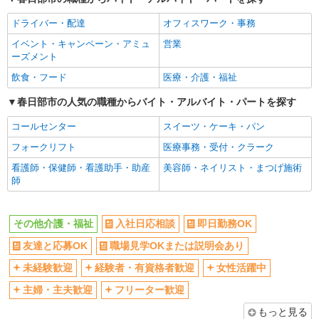
未経験歓迎
経験者・有資格者歓迎
ドライバー・配達
オフィスワーク・事務
女性活躍中
主婦・主夫歓迎
イベント・キャンペーン・アミュ
営業
フリーター歓迎
学歴不問
ーズメント
ブランクOK
ミドル（40代～）活躍中
飲食・フード
医療・介護・福祉
エルダー（50代～）活躍中
昇給あり
春日部市の人気の職種からバイト・アルバイト・パートを探す
禁煙・分煙
バイク通勤OK
コールセンター
スイーツ・ケーキ・パン
自転車通勤OK
残業ほぼなし
フォークリフト
医療事務・受付・クラーク
副業・WワークOK
転勤なし
看護師・保健師・看護助手・助産
美容師・ネイリスト・まつげ施術
交通費支給
社会保険あり
師
産休・育休取得実績あり
各種手当（家族・役職・インセン
ティブなど）あり
その他介護・福祉
入社日応相談
即日勤務OK
研修制度あり
社員登用あり
友達と応募OK
職場見学OKまたは説明会あり
資格取得支援制度あり
髪型・髪色自由
髭（ひげ）OK
ネイルOK
未経験歓迎
経験者・有資格者歓迎
女性活躍中
主婦・主夫歓迎
フリーター歓迎
同じ職種から求人を探す
もっと見る
医療・介護・福祉