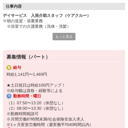
◇長く安心して働ける環境づくり
・ツクイ独自の福祉厚生制度でプライベートも充実
仕事内容
・子育てサポート企業として「くるみん認定」の取得
デイサービス 入浴介助スタッフ（ケアクルー）
・子育て支援の福利厚生制度あり！子育てと仕事の両立を応援◎
※朝の送迎・添乗業務
・スタッフ何でも相談窓口やライフキャリア相談など、各相談窓
※浴室での介護業務（洗体・洗髪）
口あり
※更衣介助・車いすへの移乗介助・歩行介助
もっと見る
※他スタッフと連携してのケア業務全般
◇頑張った分、スタッフに還元！
※入浴後のケア（水分補給・ドライヤー等）
・2024年冬季賞与からインセンティブ賞与を導入
※その他介護業務などの付随する業務など
・パートは特別手当の支給あり
募集情報（パート）
★＼サービス・職種の魅力／
「今私たちに求められていることは何だろう」「どんな工夫をした
給与
ら喜んでいただけるだろう」他職種で連携しながら創意工夫し支援
時給1,141円〜1,469円
していきます。感謝の言葉を直接いただけたり、信頼関係を築いて
いくことができます。日勤中心で働け介護度も比較的高くないた
★土日祝日は時給100円アップ！
め、体に負担が少ないのも魅力の一つです。
※給与幅は資格・経験等による
勤務時間・曜日
（1）07:50〜13:20（休憩なし）
（2）08:00〜13:30（休憩なし）
※勤務時間相談可
※月間労働87時間未満/社会保険非加入求人
※1ヶ月変形労働時間（週実働平均40時間以内）