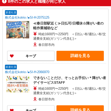
8
件のこの求人と職種が同じ求人
派遣社員
株式会社kotrio /●SI-H-2075125
≪春日部駅近く≫日払可/日曜休☆障がい者の
軽作業補助など
時給1600円〜2250円 ＜日払い有/週払い有/交
通費全支給(ガソリン代含む)＞
春日部市内
詳細を見る
キープ
派遣社員
株式会社kotrio /●SI-H-2066970
できないことだけ、そっとお手伝い＊障がい者
デイサービスSTAFF
時給1600円〜2250円 ＜日払い有/週払い有/交
通費全支給(ガソリン代含む)＞
春日部市内
詳細を見る
キープ