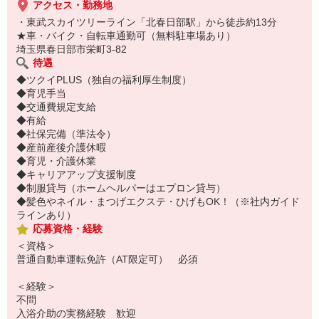
アクセス・勤務地
・東武スカイツリーライン「北春日部駅」から徒歩約13分
★車・バイク・自転車通勤可（無料駐車場あり）
埼玉県春日部市栄町3-82
待遇
◆ツクイPLUS（独自の福利厚生制度）
◆育児手当
◆交通費規定支給
◆有給
◆社保完備（準法令）
◆産前産後介護休暇
◆育児・介護休業
◆キャリアアップ支援制度
◆制服貸与（ホームヘルパーはエプロン貸与）
◆髪色やネイル・まつげエクステ・ひげもOK！（※社内ガイド
ラインあり）
応募資格・経験
＜資格＞
普通自動車運転免許（AT限定可） 必須
＜経験＞
不問
入浴介助の実務経験 歓迎