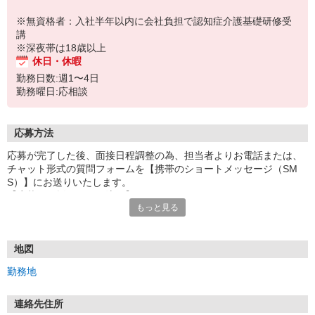
※無資格者：入社半年以内に会社負担で認知症介護基礎研修受
講
※深夜帯は18歳以上
休日・休暇
勤務日数:週1〜4日
勤務曜日:応相談
応募方法
応募が完了した後、面接日程調整の為、担当者よりお電話または、
チャット形式の質問フォームを【携帯のショートメッセージ（SM
S）】にお送りいたします。
【応募から採用までの流れ】
もっと見る
1.応募…Webもしくはお電話より応募ください。
2.面接…ご質問や働き方の相談も受け付けます。
※面接時に適性検査＋実技試験を実施
※実技試験はドライバーの職種のみとなります。
地図
3.採用…入社日はご相談に応じます。
勤務地
連絡先住所