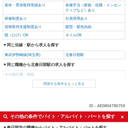
産休・育休取得実績あり
各種手当（家族・役職・インセン
ティブなど）あり
研修制度あり
社員登用あり
資格取得支援制度あり
髪型・髪色自由
髭（ひげ）OK
ネイルOK
同じ沿線・駅から求人を探す
東武伊勢崎線(埼玉県)
北春日部駅
同じ職種から北春日部駅の求人を探す
その他介護・福祉
関連する条件をもっと見る
同じ雇用形態から北春日部駅の求人を探す
パート
同じ特徴から北春日部駅の求人を探す
ID：AE0804786759
入社日応相談
即日勤務OK
その他の条件でバイト・アルバイト・パートを探す
友達と応募OK
職場見学OKまたは説明会あり
春日部市の職種からバイト・アルバイト・パートを探す