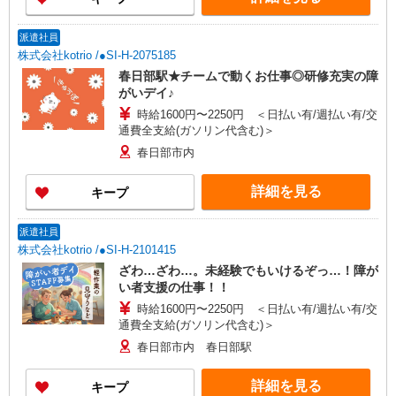
派遣社員
株式会社kotrio /●SI-H-2075185
春日部駅★チームで動くお仕事◎研修充実の障
がいデイ♪
時給1600円〜2250円 ＜日払い有/週払い有/交
通費全支給(ガソリン代含む)＞
春日部市内
詳細を見る
キープ
派遣社員
株式会社kotrio /●SI-H-2101415
ざわ…ざわ…。未経験でもいけるぞっ…！障が
い者支援の仕事！！
時給1600円〜2250円 ＜日払い有/週払い有/交
通費全支給(ガソリン代含む)＞
春日部市内 春日部駅
詳細を見る
キープ