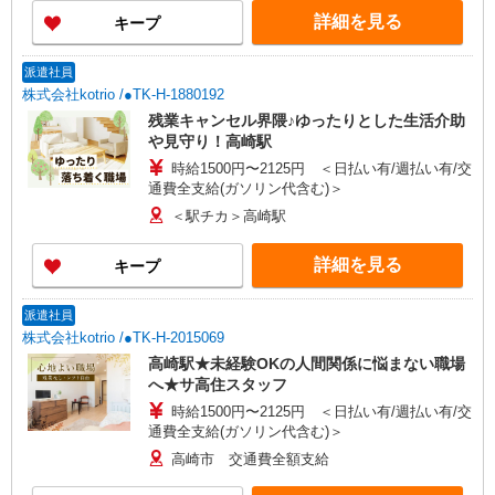
詳細を見る
キープ
派遣社員
株式会社kotrio /●TK-H-1880192
残業キャンセル界隈♪ゆったりとした生活介助
や見守り！高崎駅
時給1500円〜2125円 ＜日払い有/週払い有/交
通費全支給(ガソリン代含む)＞
＜駅チカ＞高崎駅
詳細を見る
キープ
派遣社員
株式会社kotrio /●TK-H-2015069
高崎駅★未経験OKの人間関係に悩まない職場
へ★サ高住スタッフ
時給1500円〜2125円 ＜日払い有/週払い有/交
通費全支給(ガソリン代含む)＞
高崎市 交通費全額支給