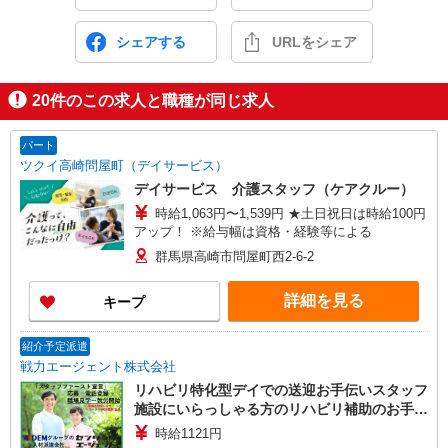
シェアする
URLをシェア
20
件のこの求人と職種が同じ求人
パート
ツクイ高崎問屋町（デイサービス）
デイサービス 介護スタッフ（ケアクルー）
時給1,063円〜1,539円 ★土日祝日は時給100円
アップ！ ※給与幅は資格・経験等による
群馬県高崎市問屋町西2-6-2
詳細を見る
キープ
紹介予定派遣
戦力エージェント株式会社
リハビリ特化型デイでの送迎お手伝いスタッフ
施設にいらっしゃる方のリハビリ補助のお手伝
いをメインに送迎、記録をお願いします♪ 一般
時給1121円
的なデイサービスの入浴、食事、排泄介助業務