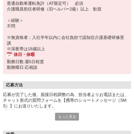
普通自動車運転免許（AT限定可） 必須
介護職員初任者研修（旧ヘルパー2級）以上 歓迎
＜経験＞
不問
※無資格者：入社半年以内に会社負担で認知症介護基礎研修受
講
※深夜帯は18歳以上
休日・休暇
勤務日数:週5日程度
勤務曜日:応相談
応募方法
応募が完了した後、面接日程調整の為、担当者よりお電話または、
チャット形式の質問フォームを【携帯のショートメッセージ（SM
S）】にお送りいたします。
【応募から採用までの流れ】
もっと見る
1.応募…Webもしくはお電話より応募ください。
2.面接…ご質問や働き方の相談も受け付けます。
※面接時に適性検査＋実技試験を実施