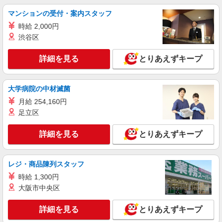
派遣社員
マンションの受付・案内スタッフ
株式会社kotrio /●TK-H-2015144
井野駅★未経験OKの人間関係に悩まない職場
時給 2,000円
へ★サ高住スタッフ
渋谷区
時給1500円〜2125円 ＜日払い有/週払い有/交
通費全支給(ガソリン代含む)＞
詳細を見る
とりあえずキープ
高崎市内 ≪井野駅周辺≫
大学病院の中材滅菌
詳細を見る
キープ
月給 254,160円
足立区
派遣社員
株式会社kotrio /●TK-H-2099873
詳細を見る
南高崎駅＊幅広い世代が活動中！サ高住のサポ
とりあえずキープ
ートSTAFF
時給1500円〜2150円 ＜日払い有/週払い有/交
レジ・商品陳列スタッフ
通費全支給(ガソリン代含む)＞
時給 1,300円
高崎市 交通費全額支給
大阪市中央区
詳細を見る
キープ
詳細を見る
とりあえずキープ
派遣社員