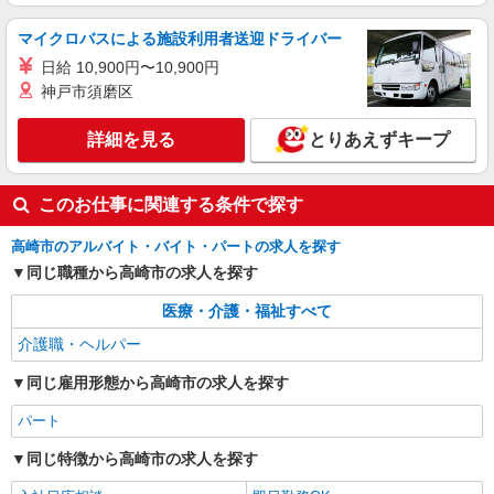
株式会社kotrio /●TK-H-1901680
マイクロバスによる施設利用者送迎ドライバー
高崎駅＠有料老人ホーム◎上質な支援、納得の
日給 10,900円〜10,900円
報酬、充実研修♪
神戸市須磨区
時給1500円〜2125円 ＜日払い有/週払い有/交
通費全支給(ガソリン代含む)＞
詳細を見る
とりあえずキープ
高崎市 交通費全額支給
詳細を見る
キープ
このお仕事に関連する条件で探す
派遣社員
高崎市のアルバイト・バイト・パートの求人を探す
株式会社kotrio /●TK-H-1849900
同じ職種から高崎市の求人を探す
井野駅＊サ高住STAFF＊曜日不問・週3〜
OK！働きやすさ◎
医療・介護・福祉すべて
時給1500円〜2125円 ＜日払い有/週払い有/交
介護職・ヘルパー
通費全支給(ガソリン代含む)＞
同じ雇用形態から高崎市の求人を探す
群馬県高崎市
パート
詳細を見る
キープ
同じ特徴から高崎市の求人を探す