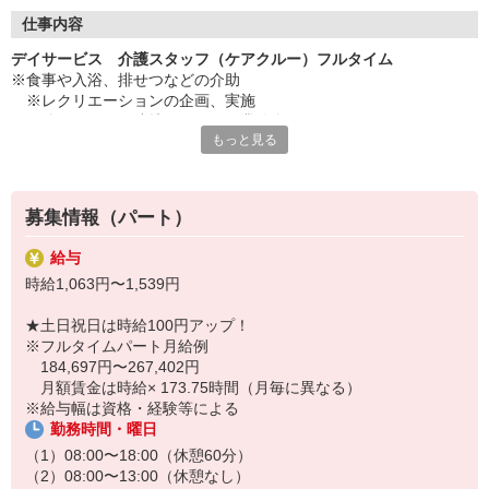
◇長く安心して働ける環境づくり
・ツクイ独自の福祉厚生制度でプライベートも充実
仕事内容
・子育てサポート企業として「くるみん認定」の取得
デイサービス 介護スタッフ（ケアクルー）フルタイム
・子育て支援の福利厚生制度あり！子育てと仕事の両立を応援◎
※食事や入浴、排せつなどの介助
・スタッフ何でも相談窓口やライフキャリア相談など、各相談窓
※レクリエーションの企画、実施
口あり
※他スタッフと連携してのケア業務全般
もっと見る
※送迎・添乗業務
◇頑張った分、スタッフに還元！
※各種記録業務など
・2024年冬季賞与からインセンティブ賞与を導入
・パートは特別手当の支給あり
★＼サービス・職種の魅力／
募集情報（パート）
「今私たちに求められていることは何だろう」「どんな工夫をした
ら喜んでいただけるだろう」他職種で連携しながら創意工夫し支援
給与
していきます。感謝の言葉を直接いただけたり、信頼関係を築いて
時給1,063円〜1,539円
いくことができます。日勤のみで働け介護度も比較的高くないた
め、体に負担が少ないのも魅力の一つです。
★土日祝日は時給100円アップ！
※フルタイムパート月給例
184,697円〜267,402円
月額賃金は時給× 173.75時間（月毎に異なる）
※給与幅は資格・経験等による
勤務時間・曜日
（1）08:00〜18:00（休憩60分）
（2）08:00〜13:00（休憩なし）