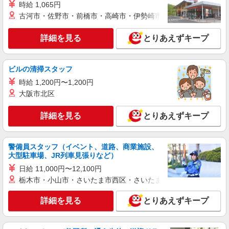
時給 1,065円
古河市・佐野市・前橋市・高崎市・伊勢崎市・太田市・館林市・
派遣社員
株式会社トラストグロース 新宿本社 第3営業部
詳細を見る
とりあえずキープ
住宅型有料老人ホームでの夜専介護士
1夜勤：24300円〜27900円 ※資格や経験など
による
ビルの清掃スタッフ
群馬県高崎市
時給 1,200円〜1,200円
大阪市北区
詳細を見る
キープ
詳細を見る
とりあえずキープ
派遣社員
株式会社kotrio /●TK-H-1902034
＜井野＞サ高住スタッフ＊教育体制充実◎30
警備員スタッフ（イベント、道路、商業施設、
大型駐車場、JR列車見張りなど）
代・40代活躍中
日給 11,000円〜12,100円
時給1500円〜2150円 ＜日払い有/週払い有/交
通費全支給(ガソリン代含む)＞
栃木市・小山市・さいたま市西区・さいたま市岩槻区・久喜市・
高崎市内 ≪井野駅周辺≫
詳細を見る
とりあえずキープ
詳細を見る
キープ