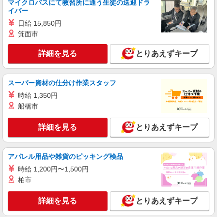
マイクロバスにて教習所に通う生徒の送迎ドラ
派遣社員
イバー
株式会社kotrio /●TK-H-2014803
日給 15,850円
高崎駅＊年齢不問◎未経験から安定した業界へ
箕面市
＊サ高住
時給1500円〜2125円 ＜日払い有/週払い有/交
詳細を見る
とりあえずキープ
通費全支給(ガソリン代含む)＞
高崎市 交通費全額支給
スーパー資材の仕分け作業スタッフ
詳細を見る
キープ
時給 1,350円
船橋市
派遣社員
株式会社kotrio /●TK-H-1902031
詳細を見る
とりあえずキープ
＜高崎問屋町＞サ高住スタッフ＊教育体制充実
◎30代・40代活躍中
時給1500円〜2150円 ＜日払い有/週払い有/交
アパレル用品や雑貨のピッキング検品
通費全支給(ガソリン代含む)＞
時給 1,200円〜1,500円
最寄り駅：高崎問屋町
柏市
詳細を見る
キープ
詳細を見る
とりあえずキープ