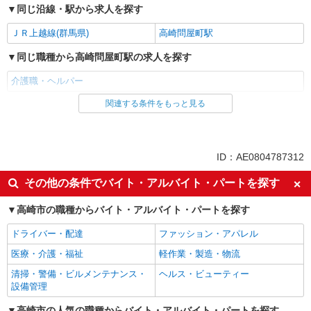
同じ沿線・駅から求人を探す
ＪＲ上越線(群馬県)
高崎問屋町駅
同じ職種から高崎問屋町駅の求人を探す
介護職・ヘルパー
関連する条件をもっと見る
同じ雇用形態から高崎問屋町駅の求人を探す
パート
同じ特徴から高崎問屋町駅の求人を探す
ID：AE0804787312
入社日応相談
即日勤務OK
その他の条件でバイト・アルバイト・パートを探す
友達と応募OK
職場見学OKまたは説明会あり
高崎市の職種からバイト・アルバイト・パートを探す
未経験歓迎
経験者・有資格者歓迎
ドライバー・配達
ファッション・アパレル
女性活躍中
主婦・主夫歓迎
医療・介護・福祉
軽作業・製造・物流
フリーター歓迎
学歴不問
清掃・警備・ビルメンテナンス・
ヘルス・ビューティー
ブランクOK
ミドル（40代～）活躍中
設備管理
エルダー（50代～）活躍中
昇給あり
高崎市の人気の職種からバイト・アルバイト・パートを探す