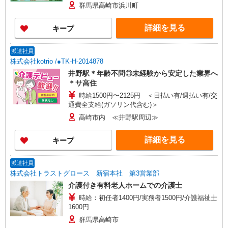
群馬県高崎市浜川町
はありません
詳細を見る
キープ
派遣社員
株式会社kotrio /●TK-H-2014878
井野駅＊年齢不問◎未経験から安定した業界へ
＊サ高住
時給1500円〜2125円 ＜日払い有/週払い有/交
通費全支給(ガソリン代含む)＞
高崎市内 ≪井野駅周辺≫
詳細を見る
キープ
派遣社員
株式会社トラストグロース 新宿本社 第3営業部
介護付き有料老人ホームでの介護士
時給：初任者1400円/実務者1500円/介護福祉士
1600円
群馬県高崎市