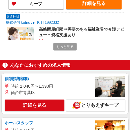
詳細を見る
キープ
派遣社員
株式会社kotrio /●TK-H-1992332
高崎問屋町駅⇒需要のある福祉業界で介護デビ
ュー＊資格支援あり
時給1500円〜2125円 ＜日払い有/週払い有/交
もっと見る
通費全支給(ガソリン代含む)＞
最寄り駅：高崎問屋町
あなたにおすすめの求人情報
詳細を見る
キープ
個別指導講師
派遣社員
時給 1,040円〜1,390円
株式会社kotrio /●TK-H-1880194
仙台市青葉区
残業キャンセル界隈♪ゆったりとした生活介助
や見守り！高崎駅
詳細を見る
とりあえずキープ
時給1500円〜2125円 ＜日払い有/週払い有/交
通費全支給(ガソリン代含む)＞
高崎市 交通費全額支給
ホールスタッフ