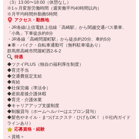
（3）13:00〜18:00（休憩なし）
※1ヶ月変形労働時間（週実働平均40時間以内）
※月平均時間外勤務5時間
アクセス・勤務地
・JR各線/上信電鉄上信線「高崎駅」から関越交通バス乗車、
「小鳥」下車徒歩約8分
・JR各線「高崎問屋町駅」から徒歩約20分、車約5分
★車・バイク・自転車通勤可（無料駐車場あり）
群馬県高崎市問屋町西2-6-2
待遇
◆ツクイPLUS（独自の福利厚生制度）
◆育児手当
◆交通費規定支給
◆有給
◆社保完備（準法令）
◆産前産後介護休暇
◆育児・介護休業
◆キャリアアップ支援制度
◆制服貸与（ホームヘルパーはエプロン貸与）
◆髪色やネイル・まつげエクステ・ひげもOK！（※社内ガイド
ラインあり）
応募資格・経験
＜資格＞