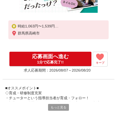
時給1,063円〜1,539円
群馬県高崎市
★土日祝日は時給100円アップ！
※フルタイムパート月給例
184,697円〜267,402円
月額賃金は時給× 173.75時間（月毎に異なる）
応募画面へ進む
※給与幅は資格・経験等による
1分で応募完了!!
キープ
求人応募期間：2026/08/07～2026/08/20
■オススメポイント■
◇育成・研修制度充実
・チューターという指導担当者が育成・フォロー！
・初期研修や階層別研修など、成長段階に応じた研修制度あり
もっと見る
・キャリアアップ支援制度を活用して働きながら資格取得が可能