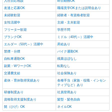
入社日応相談
即日勤務OK
友達と応募OK
職場見学OKまたは説明会あり
未経験歓迎
経験者・有資格者歓迎
女性活躍中
主婦・主夫歓迎
フリーター歓迎
学歴不問
ブランクOK
ミドル（40代～）活躍中
エルダー（50代～）活躍中
昇給あり
禁煙・分煙
バイク通勤OK
自転車通勤OK
残業ほぼなし
副業・WワークOK
転勤なし
交通費支給
社会保険あり
産休・育休取得実績あり
各種手当（家族・役職・インセン
ティブなど）あり
研修制度あり
社員登用あり
資格取得支援制度あり
髪型・髪色自由
髭（ひげ）OK
ネイルOK