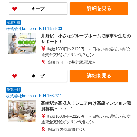
詳細を見る
キープ
派遣社員
株式会社kotrio /●TK-H-1953403
井野駅｜小さなグループホームで家事や生活の
サポート！
時給1500円〜2125円 ＜日払い有/週払い有/交
通費全支給(ガソリン代含む)＞
高崎市内 ≪井野駅周辺≫
詳細を見る
キープ
派遣社員
株式会社kotrio /●TK-H-1562311
高崎駅≫高収入！シニア向け高級マンション職
員募集＊.・：゜
時給1500円〜2125円 ＜日払い有/週払い有/交
通費全支給(ガソリン代含む)＞
高崎市内◎車通勤OK