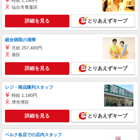
時給 1,150円
詳細を見る
キープ
仙台市青葉区
派遣社員
詳細を見る
とりあえずキープ
株式会社kotrio /●TK-H-1954523
高崎問屋町駅｜リハビリ補助などのデイサービ
スSTAFF♪未経験OK
総合病院の清掃
時給1500円〜2125円 ＜日払い有/週払い有/交
月給 257,400円
通費全支給(ガソリン代含む)＞
港区
最寄り駅：高崎問屋町
詳細を見る
とりあえずキープ
詳細を見る
キープ
派遣社員
レジ・商品陳列スタッフ
株式会社kotrio /●TK-H-2099751
時給 1,180円
高崎問屋町駅｜まずは送迎業務で活躍しよう◎
堺市堺区
デイサービスSTAFF
時給1500円〜2125円 ＜日払い有/週払い有/交
詳細を見る
とりあえずキープ
通費全支給(ガソリン代含む)＞
最寄り駅：高崎問屋町
ベルク各店での店内スタッフ
詳細を見る
キープ