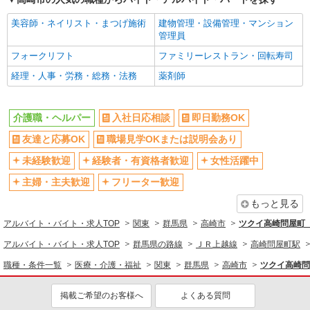
禁煙・分煙
バイク通勤OK
美容師・ネイリスト・まつげ施術
建物管理・設備管理・マンション
自転車通勤OK
残業ほぼなし
管理員
副業・WワークOK
転勤なし
フォークリフト
ファミリーレストラン・回転寿司
交通費支給
社会保険あり
経理・人事・労務・総務・法務
薬剤師
産休・育休取得実績あり
各種手当（家族・役職・インセン
ティブなど）あり
介護職・ヘルパー
入社日応相談
即日勤務OK
研修制度あり
社員登用あり
友達と応募OK
職場見学OKまたは説明会あり
資格取得支援制度あり
髪型・髪色自由
髭（ひげ）OK
ネイルOK
未経験歓迎
経験者・有資格者歓迎
女性活躍中
主婦・主夫歓迎
フリーター歓迎
同じ職種から求人を探す
もっと見る
医療・介護・福祉
アルバイト・バイト・求人TOP
関東
群馬県
高崎市
ツクイ高崎問屋町
介護職・ヘルパー
アルバイト・バイト・求人TOP
群馬県の路線
ＪＲ上越線
高崎問屋町駅
同じ特徴から求人を探す
職種・条件一覧
医療・介護・福祉
関東
群馬県
高崎市
ツクイ高崎問
未経験歓迎
ミドル（40代～）活躍中
掲載ご希望のお客様へ
よくある質問
副業・WワークOK
交通費支給