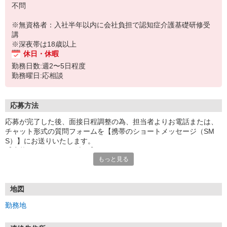
不問
※無資格者：入社半年以内に会社負担で認知症介護基礎研修受
講
※深夜帯は18歳以上
休日・休暇
勤務日数:週2〜5日程度
勤務曜日:応相談
応募方法
応募が完了した後、面接日程調整の為、担当者よりお電話または、
チャット形式の質問フォームを【携帯のショートメッセージ（SM
S）】にお送りいたします。
【応募から採用までの流れ】
もっと見る
1.応募…Webもしくはお電話より応募ください。
2.面接…ご質問や働き方の相談も受け付けます。
※面接時に適性検査＋実技試験を実施
※実技試験はドライバーの職種のみとなります。
地図
3.採用…入社日はご相談に応じます。
勤務地