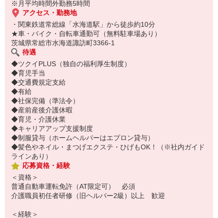
※月平均時間外勤務5時間
アクセス・勤務地
・関東鉄道常総線「水海道駅」から徒歩約10分
★車・バイク・自転車通勤可（無料駐車場あり）
茨城県常総市水海道諏訪町3366-1
待遇
◆ツクイPLUS（独自の福利厚生制度）
◆育児手当
◆交通費規定支給
◆有給
◆社保完備（準法令）
◆産前産後介護休暇
◆育児・介護休業
◆キャリアアップ支援制度
◆制服貸与（ホームヘルパーはエプロン貸与）
◆髪色やネイル・まつげエクステ・ひげもOK！（※社内ガイド
ラインあり）
応募資格・経験
＜資格＞
普通自動車運転免許（AT限定可） 必須
介護職員初任者研修（旧ヘルパー2級）以上 歓迎
＜経験＞