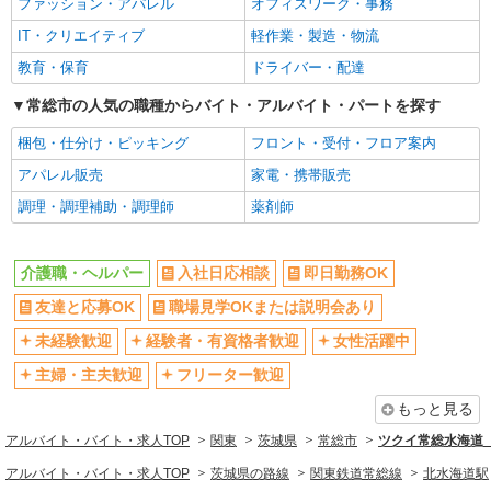
ファッション・アパレル
オフィスワーク・事務
女性活躍中
主婦・主夫歓迎
IT・クリエイティブ
軽作業・製造・物流
フリーター歓迎
学歴不問
教育・保育
ドライバー・配達
ブランクOK
ミドル（40代～）活躍中
エルダー（50代～）活躍中
常総市の人気の職種からバイト・アルバイト・パートを探す
昇給あり
禁煙・分煙
バイク通勤OK
梱包・仕分け・ピッキング
フロント・受付・フロア案内
自転車通勤OK
残業ほぼなし
アパレル販売
家電・携帯販売
副業・WワークOK
転勤なし
調理・調理補助・調理師
薬剤師
交通費支給
社会保険あり
産休・育休取得実績あり
各種手当（家族・役職・インセン
介護職・ヘルパー
入社日応相談
即日勤務OK
ティブなど）あり
友達と応募OK
職場見学OKまたは説明会あり
研修制度あり
社員登用あり
未経験歓迎
経験者・有資格者歓迎
女性活躍中
資格取得支援制度あり
髪型・髪色自由
主婦・主夫歓迎
フリーター歓迎
髭（ひげ）OK
ネイルOK
もっと見る
同じ職種から求人を探す
アルバイト・バイト・求人TOP
関東
茨城県
常総市
ツクイ常総水海道
医療・介護・福祉
アルバイト・バイト・求人TOP
茨城県の路線
関東鉄道常総線
北水海道駅
介護職・ヘルパー