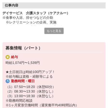
◇長く安心して働ける環境づくり
・ツクイ独自の福祉厚生制度でプライベートも充実
仕事内容
・子育てサポート企業として「くるみん認定」の取得
デイサービス 介護スタッフ（ケアクルー）
・子育て支援の福利厚生制度あり！子育てと仕事の両立を応援◎
※食事や入浴、排せつなどの介助
・スタッフ何でも相談窓口やライフキャリア相談など、各相談窓
※レクリエーションの企画、実施
口あり
※他スタッフと連携してのケア業務全般
もっと見る
※送迎・添乗業務
◇頑張った分、スタッフに還元！
※各種記録業務など
・2024年冬季賞与からインセンティブ賞与を導入
・パートは特別手当の支給あり
★＼サービス・職種の魅力／
募集情報（パート）
「今私たちに求められていることは何だろう」「どんな工夫をした
ら喜んでいただけるだろう」他職種で連携しながら創意工夫し支援
給与
していきます。感謝の言葉を直接いただけたり、信頼関係を築いて
時給1,074円〜1,539円
いくことができます。日勤中心で働け介護度も比較的高くないた
め、体に負担が少ないのも魅力の一つです。
★土日祝日は時給100円アップ！
※給与幅は資格・経験等による
勤務時間・曜日
（1）07:50〜18:20（休憩60分）
（2）08:30〜13:30（休憩なし）
（3）13:00〜18:30（休憩なし）
※勤務時間応相談
※1ヶ月変形労働時間（週実働平均40時間以内）