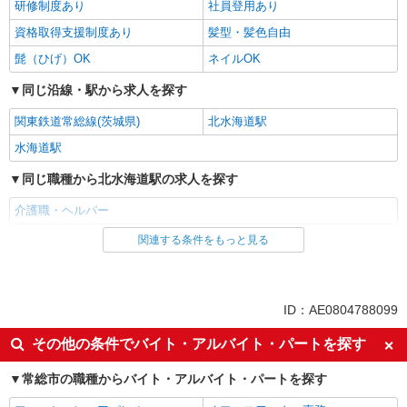
研修制度あり
社員登用あり
資格取得支援制度あり
髪型・髪色自由
髭（ひげ）OK
ネイルOK
同じ沿線・駅から求人を探す
関東鉄道常総線(茨城県)
北水海道駅
水海道駅
同じ職種から北水海道駅の求人を探す
介護職・ヘルパー
関連する条件をもっと見る
同じ雇用形態から北水海道駅の求人を探す
パート
同じ特徴から北水海道駅の求人を探す
ID：AE0804788099
入社日応相談
即日勤務OK
その他の条件でバイト・アルバイト・パートを探す
友達と応募OK
職場見学OKまたは説明会あり
常総市の職種からバイト・アルバイト・パートを探す
未経験歓迎
経験者・有資格者歓迎