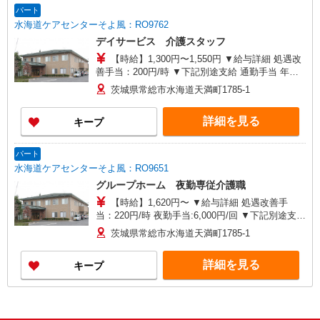
パート
水海道ケアセンターそよ風：RO9762
デイサービス 介護スタッフ
【時給】1,300円〜1,550円 ▼給与詳細 処遇改
善手当：200円/時 ▼下記別途支給 通勤手当 年末
年始手当：380円/時 寸志あり：年2回（6月・12
茨城県常総市水海道天満町1785-1
月） ※業績による ※処遇改善手当は試用期間中(3
ヶ月)は支給なし
詳細を見る
キープ
パート
水海道ケアセンターそよ風：RO9651
グループホーム 夜勤専従介護職
【時給】1,620円〜 ▼給与詳細 処遇改善手
当：220円/時 夜勤手当:6,000円/回 ▼下記別途支給
通勤手当 年末年始手当：380円/時 寸志あり：年2
茨城県常総市水海道天満町1785-1
回（6月・12月） ※業績による ※処遇改善手当は
試用期間中(3ヶ月)は支給なし
詳細を見る
キープ