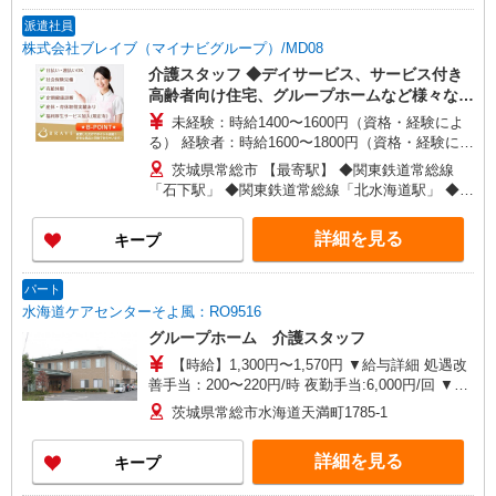
派遣社員
株式会社ブレイブ（マイナビグループ）/MD08
介護スタッフ ◆デイサービス、サービス付き
高齢者向け住宅、グループホームなど様々な勤
務先から選べます。
未経験：時給1400〜1600円（資格・経験によ
る） 経験者：時給1600〜1800円（資格・経験によ
る） ◎月収例 時給1800円×1日8時間×22日（週5
茨城県常総市 【最寄駅】 ◆関東鉄道常総線
日）＝31万6800円 ◆昇給あり ◆支払い方法 ※日
「石下駅」 ◆関東鉄道常総線「北水海道駅」 ◆関
払い/週払い/月払い対応も可能です。詳しくは面談
東鉄道常総線「玉村駅」 ★その他、近隣に多数勤
時にご相談ください。 ◆交通費：別途全額支給 ※
務地あります！
詳細を見る
キープ
当社規定あり
パート
水海道ケアセンターそよ風：RO9516
グループホーム 介護スタッフ
【時給】1,300円〜1,570円 ▼給与詳細 処遇改
善手当：200〜220円/時 夜勤手当:6,000円/回 ▼下
記別途支給 通勤手当 年末年始手当：380円/時 寸
茨城県常総市水海道天満町1785-1
志あり：年2回（6月・12月） ※業績による ※処
遇改善手当は試用期間中(3ヶ月)は支給なし
詳細を見る
キープ