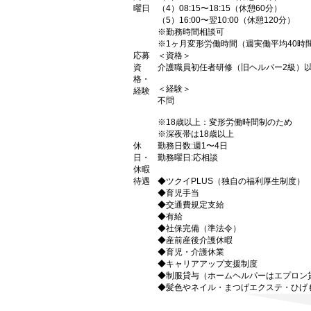
曜日
（4）08:15〜18:15（休憩60分）
（5）16:00〜翌10:00（休憩120分）
※勤務時間相談可
※1ヶ月変形労働時間（週実働平均40時
応募
＜資格＞
資
介護職員初任者研修（旧ヘルパー2級）
格・
＜経験＞
経験
不問
※18歳以上：変形労働時間制のため
※深夜帯は18歳以上
休
勤務日数:週1〜4日
日・
勤務曜日:応相談
休暇
待遇
◆ツクイPLUS（独自の福利厚生制度）
◆育児手当
◆交通費規定支給
◆有給
◆社保完備（準法令）
◆産前産後介護休暇
◆育児・介護休業
◆キャリアアップ支援制度
◆制服貸与（ホームヘルパーはエプロン
◆髪色やネイル・まつげエクステ・ひげ