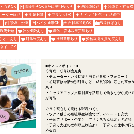
と応募OK
職場見学OKまたは説明会あり
未経験歓迎
経験者・有資格
リーター歓迎
学歴不問
ブランクOK
ミドル（40代～）活躍中
り
禁煙・分煙
バイク通勤OK
自転車通勤OK
残業ほぼなし
通費支給
社会保険あり
産休・育休取得実績あり
など）あり
研修制度あり
社員登用あり
資格取得支援制度あり
ネイルOK
■オススメポイント■
◇育成・研修制度充実
・チューターという指導担当者が育成・フォロー！
・初期研修や階層別研修など、成長段階に応じた研修
あり
・キャリアアップ支援制度を活用して働きながら資格
が可能
◇長く安心して働ける環境づくり
・ツクイ独自の福祉厚生制度でプライベートも充実
・子育てサポート企業として「くるみん認定」の取得
・子育て支援の福利厚生制度あり！子育てと仕事の両
応援◎