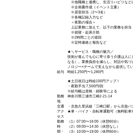
※他職種と連携し、生活リハビリなど
※企画書作成（イベント立案）
※居室担当（2〜3名）
※各種記録入力など
＜夜勤の場合＞
上記業務に加えて、以下の業務を担当
※就寝・起床介助
※2時間ごとの巡回
※定時連絡と報告など
★＼サービス・職種の魅力／
技術が進んでも心に寄り添う介護は人に
なる）。業務負担を減らし、対話や気づ
ノロジー×チームで支えながら提供して
給与
時給1,250円〜1,280円
★土日祝日は時給100円アップ！
・夜勤手当:7,500円/回
※給与幅は資格・経験等による
勤務
神奈川県三浦市三崎2-21-14
地
交通
・京急久里浜線「三崎口駅」から京急バス
アク
★車・バイク・自転車通勤可（無料駐車
セス
勤務
（1）07:00〜16:00（休憩60分）
時
（2）09:00〜14:30（休憩なし）
間・
（3）10:00〜19:00（休憩60分）