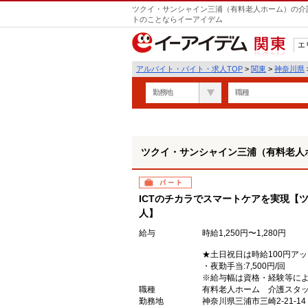
ツクイ・サンシャイン三浦（有料老人ホーム）の介護
トのことならイーアイデム
エ
関東
アルバイト・バイト・求人TOP
>
関東
>
神奈川県
勤務地
職種
ツクイ・サンシャイン三浦（有料老人
パート
ICTのチカラでスマートケアを実現【
人】
給与
時給1,250円〜1,280円
★土日祝日は時給100円ア
・夜勤手当:7,500円/回
※給与幅は資格・経験等に
職種
有料老人ホーム 介護スタッ
勤務地
神奈川県三浦市三崎2-21-14