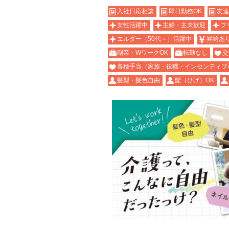
入社日応相談
即日勤務OK
友達
女性活躍中
主婦・主夫歓迎
フ
エルダー（50代～）活躍中
昇給あ
副業・WワークOK
転勤なし
交
各種手当（家族・役職・インセンティブ
髪型・髪色自由
髭（ひげ）OK