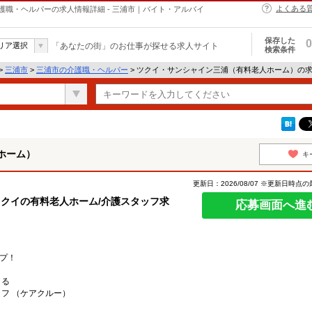
よくある
職・ヘルパーの求人情報詳細 - 三浦市｜バイト・アルバイ
保存した
0
リア選択
「あなたの街」のお仕事が探せる求人サイト
検索条件
>
三浦市
>
三浦市の介護職・ヘルパー
> ツクイ・サンシャイン三浦（有料老人ホーム）の
ホーム）
キ
更新日：2026/08/07 ※更新日時点
ツクイの有料老人ホーム/介護スタッフ求
応募画面へ進
ップ！
よる
フ （ケアクルー）