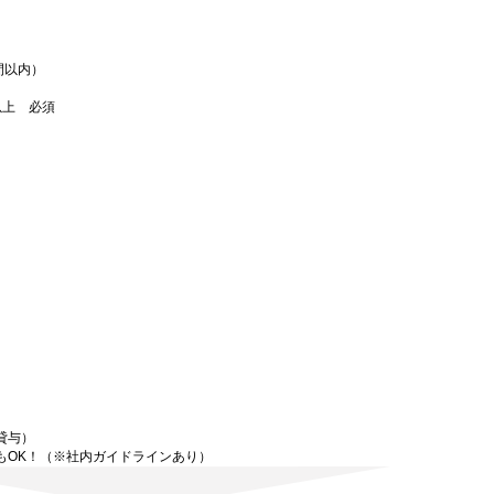
間以内）
以上 必須
貸与）
もOK！（※社内ガイドラインあり）