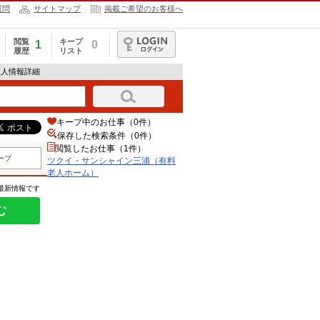
質問
サイトマップ
掲載ご希望のお客様へ
閲覧
キープ
1
0
履歴
リスト
ログイン
求人情報詳細
キープ中のお仕事（0件）
保存した検索条件（
0
件）
閲覧したお仕事（1件）
ープ
ツクイ・サンシャイン三浦（有料
老人ホーム）
の最新情報です
む