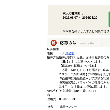
求人応募期間 ：
2026/08/07 ～ 2026/08/20
※掲載を終了した求人は閲覧できま
応募情報
地図
勤務地
応募方法
応募が完了した後、面接日程調整の為
（SMS）】にお送りいたします。
【応募から採用までの流れ】
1.応募…Webもしくはお電話より応
2.面接…ご質問や働き方の相談も受け
※面接時に適性検査＋実技試験を実施
※実技試験はドライバーの職種のみと
3.採用…入社日はご相談に応じます。
連絡先住
神奈川県三浦市三崎2-21-14
所
連絡先
0120-106-311
TEL
担当
採用センター