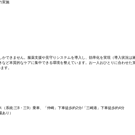
の実施
しかできません。服薬支援や見守りシステムを導入し、効率化を実現（導入状況は
きなど本質的なケアに集中できる環境を整えています。お一人おひとりに合わせた
います。
（系統:三8・三9）乗車、「仲崎」下車徒歩約2分/「三崎港」下車徒歩約4分
場あり）