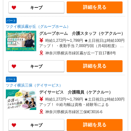
・ケア→ケアの移動時間も賃金（時給）を支給 ・
詳細を見る
キープ
土日祝日手当:100円/時間含む ※給与幅は資格・経
験等による
パート
ツクイ横浜霧が丘（グループホーム）
グループホーム 介護スタッフ（ケアクルー）
時給1,272円〜1,799円 ★土日祝日は時給100円
アップ！ ・夜勤手当:7,000円/回（月4回程度） ※
給与幅は資格・経験等による
神奈川県横浜市緑区霧が丘一丁目17番8号
詳細を見る
キープ
パート
ツクイ横浜三保（デイサービス）
デイサービス 介護職員（ケアクルー）
時給1,272円〜1,799円 ★土日祝日は時給100円
アップ！ ※給与幅は資格・経験等による
神奈川県横浜市緑区三保町3016-6
詳細を見る
キープ