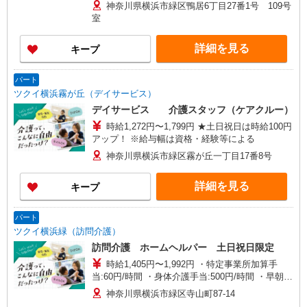
神奈川県横浜市緑区鴨居6丁目27番1号 109号
室
詳細を見る
キープ
パート
ツクイ横浜霧が丘（デイサービス）
デイサービス 介護スタッフ（ケアクルー）
時給1,272円〜1,799円 ★土日祝日は時給100円
アップ！ ※給与幅は資格・経験等による
神奈川県横浜市緑区霧が丘一丁目17番8号
詳細を見る
キープ
パート
ツクイ横浜緑（訪問介護）
訪問介護 ホームヘルパー 土日祝日限定
時給1,405円〜1,992円 ・特定事業所加算手
当:60円/時間 ・身体介護手当:500円/時間 ・早朝夜
間深夜手当:300円/時間 （18:00〜翌07:59の時間
神奈川県横浜市緑区寺山町87-14
帯） ・ICT手当:2,000円/月 ・深夜割増は別途支給