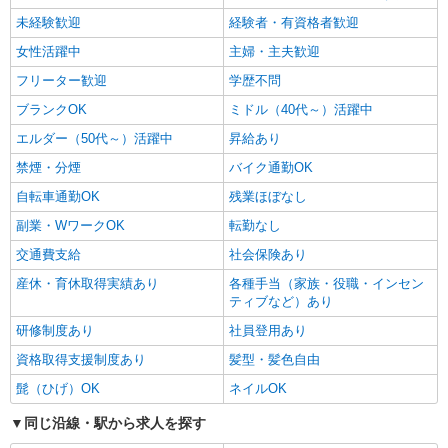
により変動） ・固定残業手当：20,000円（10時
未経験歓迎
経験者・有資格者歓迎
詳細を見る
キープ
間） ※固定残業時間を超過する場合には超過勤務
手当として別途支給 ・夜勤手当：10,000円/1回
女性活躍中
主婦・主夫歓迎
（上記給与とは別に支給） 下記資格をお持ちの方
フリーター歓迎
学歴不問
歓迎 ・認知症介護基礎研修 ・初任者研修 ・実務
者研修 ・介護福祉士 など
ブランクOK
ミドル（40代～）活躍中
エルダー（50代～）活躍中
昇給あり
禁煙・分煙
バイク通勤OK
自転車通勤OK
残業ほぼなし
副業・WワークOK
転勤なし
交通費支給
社会保険あり
産休・育休取得実績あり
各種手当（家族・役職・インセン
ティブなど）あり
研修制度あり
社員登用あり
資格取得支援制度あり
髪型・髪色自由
髭（ひげ）OK
ネイルOK
同じ沿線・駅から求人を探す