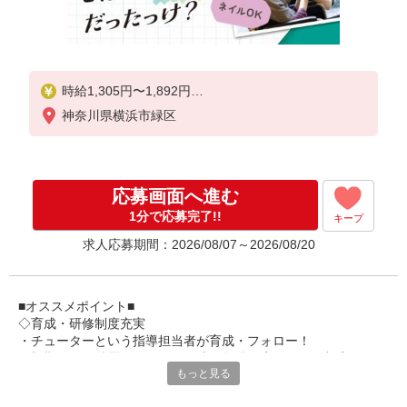
時給1,305円〜1,892円
神奈川県横浜市緑区
・特定事業所加算手当:60円/時間
・身体介護手当:500円/時間
・早朝夜間深夜手当:300円/時間
（18:00〜翌07:59の時間帯）
応募画面へ進む
・ICT手当:2,000円/月
・深夜割増は別途支給
1分で応募完了!!
キープ
・ケア→ケアの移動時間も賃金（時給）を支給
求人応募期間：2026/08/07～2026/08/20
※給与幅は資格・経験等による
■オススメポイント■
◇育成・研修制度充実
・チューターという指導担当者が育成・フォロー！
・初期研修や階層別研修など、成長段階に応じた研修制度あり
もっと見る
・キャリアアップ支援制度を活用して働きながら資格取得が可能