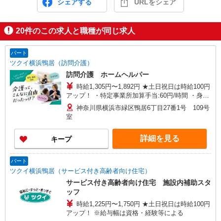
シェアする
URLをシェア
20
件のこの求人と職種が同じ求人
パート
ツクイ横浜鴨居（訪問介護）
訪問介護 ホームヘルパー
時給1,305円〜1,892円 ★土日祝日は時給100円
アップ！ ・特定事業所加算手当:60円/時間 ・身体
介護手当:500円/時間 ・早朝夜間深夜手当:300円/
神奈川県横浜市緑区鴨居6丁目27番1号 109号
時間 （18:00〜翌07:59の時間帯） ・ICT手
室
当:2,000円/月 ・深夜割増は別途支給 ・ケア→ケ
アの移動時間も賃金（時給）を支給 ※給与幅は資
詳細を見る
キープ
格・経験等による
パート
ツクイ横浜鴨居（サービス付き高齢者向け住宅）
サービス付き高齢者向け住宅 施設内補助スタ
ッフ
時給1,225円〜1,750円 ★土日祝日は時給100円
アップ！ ※給与幅は資格・経験等による