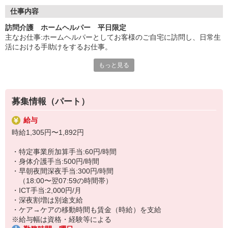
◇長く安心して働ける環境づくり
・ツクイ独自の福祉厚生制度でプライベートも充実
仕事内容
・子育てサポート企業として「くるみん認定」の取得
訪問介護 ホームヘルパー 平日限定
・子育て支援の福利厚生制度あり！子育てと仕事の両立を応援◎
主なお仕事:ホームヘルパーとしてお客様のご自宅に訪問し、日常生
・スタッフ何でも相談窓口やライフキャリア相談など、各相談窓
活における手助けをするお仕事。
口あり
もっと見る
◇生活援助と身体介護（身体介護は＋500円/時間）
◇頑張った分、スタッフに還元！
※アプリを使用した記録（ICT手当＋2,000円/月）
・2024年冬季賞与からインセンティブ賞与を導入
※直行直帰可能
・パートは特別手当の支給あり
※外出時の移動手段:私用自転車・私用電動アシスト自転車
募集情報（パート）
★＼サービス・職種の魅力／
給与
平日に働いて、土日祝のプライベートを充実させたい方におすすめ
時給1,305円〜1,892円
です。訪問介護未経験・資格とりたての方でも安心して挑戦できる
環境を整えています。自分のペースでキャリアを積むことも可能で
・特定事業所加算手当:60円/時間
資格を活かし、年齢を気にせず、体が動く限り続けられることも、
・身体介護手当:500円/時間
訪問介護の働きやすさのメリットです。
・早朝夜間深夜手当:300円/時間
（18:00〜翌07:59の時間帯）
・ICT手当:2,000円/月
・深夜割増は別途支給
・ケア→ケアの移動時間も賃金（時給）を支給
※給与幅は資格・経験等による