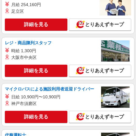
8:00/夜間18:00〜20:00は時給25％UP
月給 254,160円
詳細を見る
キープ
足立区
パート
詳細を見る
とりあえずキープ
エイジフリーハウス横浜十日市場町
サービス付き高齢者向け住宅／介護職／遅出の
み
レジ・商品陳列スタッフ
時給1,282円〜1,346円 ※経験・能力・資格等
時給 1,300円
による 社会福祉士・介護福祉士 時給1,346円 その
大阪市中央区
他資格 時給1,282円 ※一律処遇改善加算含む 〇時
エイジフリーハウス横浜十日市場町 神奈川県
間外勤務手当 〇土日祝勤務手当 〇夜勤手当 〇深
横浜市緑区十日市場町879番地3
夜勤務手当 〇年末年始勤務手当 〇早朝7:00〜
詳細を見る
とりあえずキープ
8:00/夜間18:00〜20:00は時給25％UP
詳細を見る
キープ
マイクロバスによる施設利用者送迎ドライバー
正社員
日給 10,900円〜10,900円
エイジフリーハウス横浜十日市場町
神戸市須磨区
介護職／サービス付き高齢者向け住宅／正社員
／介護福祉士／夜勤月4〜5回
詳細を見る
とりあえずキープ
月給26万3510円〜26万9670円 ※経験・能力・
資格等による 介護福祉士 月給 26万3510円 社会福
祉士 月給 26万9670円 ※一律処遇改善加算含む ※
エイジフリーハウス横浜十日市場町 神奈川県
代務運転士