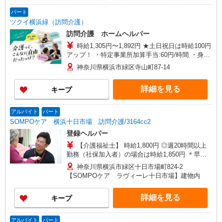
パート
ツクイ横浜緑（訪問介護）
訪問介護 ホームヘルパー
時給1,305円〜1,892円 ★土日祝日は時給100円
アップ！ ・特定事業所加算手当:60円/時間 ・身体
介護手当:500円/時間 ・早朝夜間深夜手当:300円/
神奈川県横浜市緑区寺山町87-14
時間 （18:00〜翌07:59の時間帯） ・ICT手
当:2,000円/月 ・深夜割増は別途支給 ・ケア→ケ
詳細を見る
キープ
アの移動時間も賃金（時給）を支給 ※給与幅は資
格・経験等による
アルバイト
パート
SOMPOケア 横浜十日市場 訪問介護/3164cc2
登録ヘルパー
【介護福祉士】 時給1,800円 ◎週20時間以上
勤務（社保加入者）の場合は時給1,850円 ＊早朝
夜間（〜8:00、18:00〜）：時給2,250円〜 ＊日曜
神奈川県横浜市緑区十日市場町824-2
祝日：時給2,100円〜 【実務者研修・初任者研修
【SOMPOケア ラヴィーレ十日市場】建物内
（ヘルパー1級・2級）】 時給1,720円 ◎週20時間
以上勤務（社保加入者）の場合は時給1,770円 ＊
詳細を見る
キープ
早朝夜間（〜8:00、18:00〜）：時給2,150円〜 ＊
日曜祝日：時給2,020円〜 ◎身体介助、生活援助
が同時給 ◎キャンセル手当：職務時給の60％支給
アルバイト
パート