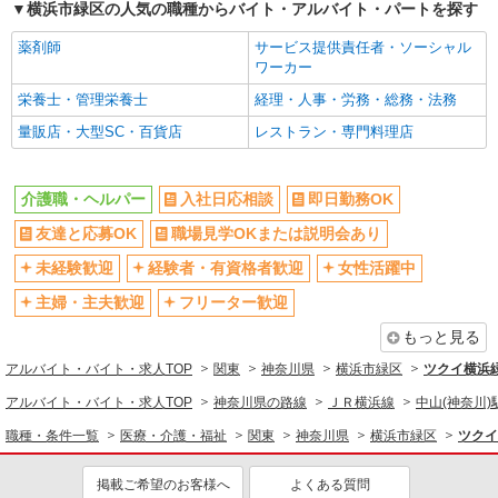
横浜市緑区の人気の職種からバイト・アルバイト・パートを探す
禁煙・分煙
バイク通勤OK
薬剤師
サービス提供責任者・ソーシャル
自転車通勤OK
残業ほぼなし
ワーカー
副業・WワークOK
転勤なし
栄養士・管理栄養士
経理・人事・労務・総務・法務
交通費支給
社会保険あり
量販店・大型SC・百貨店
レストラン・専門料理店
産休・育休取得実績あり
各種手当（家族・役職・インセン
ティブなど）あり
介護職・ヘルパー
入社日応相談
即日勤務OK
研修制度あり
社員登用あり
友達と応募OK
職場見学OKまたは説明会あり
資格取得支援制度あり
髪型・髪色自由
髭（ひげ）OK
ネイルOK
未経験歓迎
経験者・有資格者歓迎
女性活躍中
主婦・主夫歓迎
フリーター歓迎
同じ職種から求人を探す
もっと見る
医療・介護・福祉
アルバイト・バイト・求人TOP
関東
神奈川県
横浜市緑区
ツクイ横浜
介護職・ヘルパー
アルバイト・バイト・求人TOP
神奈川県の路線
ＪＲ横浜線
中山(神奈川)
同じ特徴から求人を探す
職種・条件一覧
医療・介護・福祉
関東
神奈川県
横浜市緑区
ツクイ
未経験歓迎
ミドル（40代～）活躍中
掲載ご希望のお客様へ
よくある質問
副業・WワークOK
交通費支給