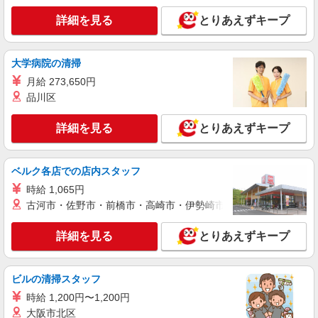
エイジフリーハウス横浜十日市場町
詳細を見る
とりあえずキープ
介護職／サービス付き高齢者向け住宅／正社員
／夜勤は月4〜5回
月給24万7,450円〜26万9,670円 ※経験・能
大学病院の清掃
力・資格等による 初任者研修 月給 24万7,450円
実務者研修 月給 25万1,160円 介護福祉士 月給 26
月給 273,650円
エイジフリーハウス横浜十日市場町 神奈川県
万3,510円 社会福祉士 月給 26万9,670円 ※一律処
横浜市緑区十日市場町879番地3
品川区
遇改善加算含む ※夜勤手当6,000円/4回を含む 〇
資格手当 〇職種手当 〇業務手当 〇首都圏手当 〇
詳細を見る
詳細を見る
キープ
とりあえずキープ
時間外勤務手当 〇夜勤手当 〇深夜勤務手当 〇休
日勤務手当 〇年末年始勤務手当
正社員
ベルク各店での店内スタッフ
エイジフリーハウス横浜十日市場町
時給 1,065円
介護リーダー／サービス付き高齢者向け住宅／
正社員
古河市・佐野市・前橋市・高崎市・伊勢崎市・太田市・館林市・
月給28万8,200円〜34万3,750円 ※経験・能
力・前職給与を考慮の上、決定します ※夜勤手当
詳細を見る
とりあえずキープ
6,000円/4回を含む ※一律処遇改善加算含む ※夜
エイジフリーハウス横浜十日市場町 神奈川県
勤手当6,000円/4回を含む 〇資格手当 〇職種手当
横浜市緑区十日市場町879番地3
〇業務手当 〇首都圏手当 〇時間外勤務手当 〇夜
ビルの清掃スタッフ
勤手当 〇深夜勤務手当 〇休日勤務手当 〇年末年
詳細を見る
キープ
時給 1,200円〜1,200円
始勤務手当
大阪市北区