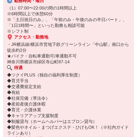
勤務時間・曜日
（1）07:00〜22:00の間の1時間以上
※6時間以上で休憩60分
※「土日祝日のみ」、「午前のみ・午後のみの半日パート」、
「1日1時間〜」といった勤務も相談可能
※シフト制
アクセス・勤務地
・JR横浜線/横浜市営地下鉄グリーンライン「中山駅」南口から
徒歩約2分
★バイク・自転車通勤可/車通勤不可
神奈川県横浜市緑区寺山町87-14
待遇
◆ツクイPLUS（独自の福利厚生制度）
◆育児手当
◆交通費規定支給
◆有給
◆社保完備（準法令）
◆産前産後介護休暇
◆育児・介護休業
◆キャリアアップ支援制度
◆制服貸与（ホームヘルパーはエプロン貸与）
◆髪色やネイル・まつげエクステ・ひげもOK！（※社内ガイド
ラインあり）