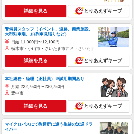
パート
エイジフリーハウス横浜十日市場町
詳細を見る
とりあえずキープ
介護職／サービス付き高齢者向け住宅／夜勤専
従／パート
警備員スタッフ（イベント、道路、商業施設、
時給1,282円〜1,346円 ※経験・能力・資格等
大型駐車場、JR列車見張りなど）
による 社会福祉士・介護福祉士 時給1,346円 その
他資格 時給1,282円 ※一律処遇改善加算含む 〇時
日給 11,000円〜12,100円
エイジフリーハウス横浜十日市場町 神奈川県
間外勤務手当 〇土日祝勤務手当 〇夜勤手当 〇深
栃木市・小山市・さいたま市西区・さいたま市岩槻区・久喜市・
横浜市緑区十日市場町879番地3
夜勤務手当 〇年末年始勤務手当 〇早朝7:00〜
8:00/夜間18:00〜20:00は時給25％UP
詳細を見る
とりあえずキープ
詳細を見る
キープ
パート
本社総務・経理（正社員）※試用期間あり
エイジフリーハウス横浜十日市場町
月給 222,750円〜230,750円
介護職／サービス付き高齢者向け住宅／パート
豊中市
／日数時間応相談
時給1,282円〜1,346円 ※経験・能力・資格等
詳細を見る
とりあえずキープ
による 社会福祉士・介護福祉士 時給1,346円 その
他資格 時給1,282円 ※一律処遇改善加算含む 〇時
エイジフリーハウス横浜十日市場町 神奈川県
間外勤務手当 〇土日祝勤務手当 〇夜勤手当 〇深
横浜市緑区十日市場町879番地3
夜勤務手当 〇年末年始勤務手当 〇早朝7:00〜
マイクロバスにて教習所に通う生徒の送迎ドラ
8:00/夜間18:00〜20:00は時給25％UP
イバー
詳細を見る
キープ