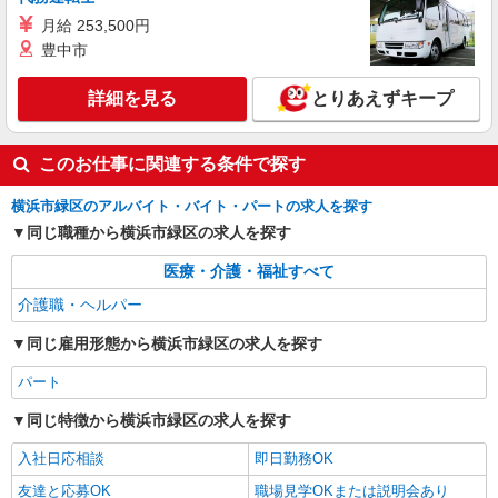
夜勤手当6000円/4回を含む 〇資格手当 〇職種手当
横浜市緑区十日市場町879番地3
〇業務手当 〇首都圏手当 〇時間外勤務手当 〇夜
月給 253,500円
勤手当 〇深夜勤務手当 〇休日勤務手当 〇年末年
豊中市
詳細を見る
キープ
始勤務手当
詳細を見る
とりあえずキープ
派遣社員
株式会社トラストグロース 新宿本社 第2営業部
グループホームでの夜専介護士
このお仕事に関連する条件で探す
1夜勤：30150円〜36000円 ※資格や経験など
による
横浜市緑区のアルバイト・バイト・パートの求人を探す
同じ職種から横浜市緑区の求人を探す
神奈川県横浜市緑区
医療・介護・福祉すべて
詳細を見る
キープ
介護職・ヘルパー
職業紹介
同じ雇用形態から横浜市緑区の求人を探す
株式会社kotrio /●YK-S-2096820
正社員で採用します。最短2週間で内定でま
パート
す。就労支援STAFF募集
同じ特徴から横浜市緑区の求人を探す
【正社員】月給240,000〜400,000円 ・基本
給：200,000円〜220,000円 ・資格手当：10,000〜
入社日応相談
即日勤務OK
30,000円 ・役職手当：10,000〜70,000円 ・処遇改
神奈川県横浜市緑区
善手当：20,000〜60,000円（勤続年数、保有資格
友達と応募OK
職場見学OKまたは説明会あり