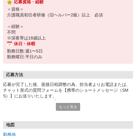
応募資格・経験
＜資格＞
介護職員初任者研修（旧ヘルパー2級）以上 必須
＜経験＞
不問
※深夜帯は18歳以上
休日・休暇
勤務日数:週1〜5日
勤務曜日:平日のみ
応募方法
応募が完了した後、面接日程調整の為、担当者よりお電話または、
チャット形式の質問フォームを【携帯のショートメッセージ（SM
S）】にお送りいたします。
【応募から採用までの流れ】
もっと見る
1.応募…Webもしくはお電話より応募ください。
2.面接…ご質問や働き方の相談も受け付けます。
※面接時に適性検査＋実技試験を実施
※実技試験はドライバーの職種のみとなります。
地図
3.採用…入社日はご相談に応じます。
勤務地