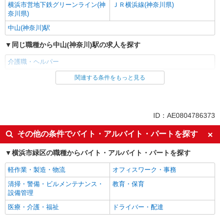
横浜市営地下鉄グリーンライン(神
ＪＲ横浜線(神奈川県)
奈川県)
中山(神奈川)駅
同じ職種から中山(神奈川)駅の求人を探す
介護職・ヘルパー
関連する条件をもっと見る
同じ雇用形態から中山(神奈川)駅の求人を探す
パート
同じ特徴から中山(神奈川)駅の求人を探す
ID：AE0804786373
入社日応相談
即日勤務OK
その他の条件でバイト・アルバイト・パートを探す
友達と応募OK
職場見学OKまたは説明会あり
横浜市緑区の職種からバイト・アルバイト・パートを探す
未経験歓迎
経験者・有資格者歓迎
軽作業・製造・物流
オフィスワーク・事務
女性活躍中
主婦・主夫歓迎
清掃・警備・ビルメンテナンス・
教育・保育
フリーター歓迎
学歴不問
設備管理
ブランクOK
ミドル（40代～）活躍中
医療・介護・福祉
ドライバー・配達
エルダー（50代～）活躍中
昇給あり