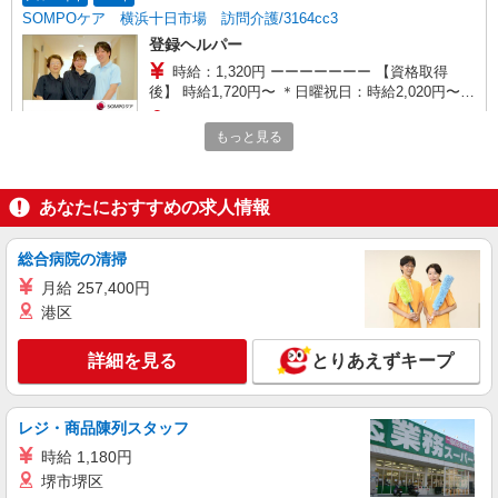
SOMPOケア 横浜十日市場 訪問介護/3164cc3
登録ヘルパー
時給：1,320円 ーーーーーーー 【資格取得
後】 時給1,720円〜 ＊日曜祝日：時給2,020円〜
ーーーーーーー
神奈川県横浜市緑区十日市場町824-
もっと見る
2【SOMPOケア ラヴィーレ十日市場】建物内
詳細を見る
キープ
あなたにおすすめの求人情報
アルバイト
パート
総合病院の清掃
SOMPOケア 横浜十日市場 定期巡回/3166da2
月給 257,400円
介護スタッフ
港区
【介護福祉士】 時給1,444円 ◎週20時間以上
勤務（社保加入者）の場合は時給1,494円 【実務
者研修・初任者研修（ヘルパー1級・2級）】 時給
詳細を見る
とりあえずキープ
神奈川県横浜市緑区十日市場町824-2
1,364円 ◎週20時間以上勤務（社保加入者）の場
【SOMPOケア ラヴィーレ十日市場】建物内
合は時給1,414円
レジ・商品陳列スタッフ
詳細を見る
キープ
時給 1,180円
堺市堺区
正社員