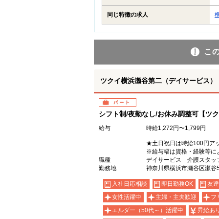
同じ特徴の求人
こ
ツクイ横浜瀬谷第二（デイサービス）
パート
シフト制/夜勤なし/お休み調整可【ツ
給与
時給1,272円〜1,799円
★土日祝日は時給100円ア
※給与幅は資格・経験等に
職種
デイサービス 介護スタッ
勤務地
神奈川県横浜市瀬谷区瀬谷5-1
入社日応相談
即日勤務OK
友達
女性活躍中
主婦・主夫歓迎
フ
エルダー（50代～）活躍中
昇給あ