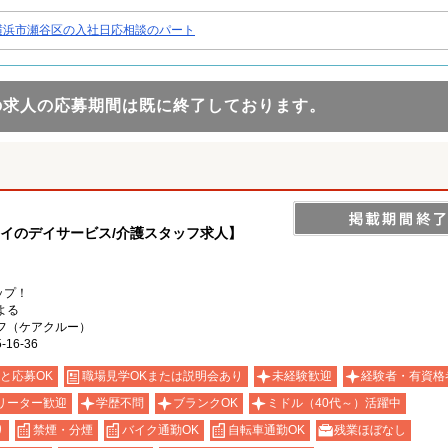
横浜市瀬谷区の入社日応相談のパート
の求人の応募期間は既に終了しております。
クイのデイサービス/介護スタッフ求人】
ップ！
よる
フ（ケアクルー）
6-36
と応募OK
職場見学OKまたは説明会あり
未経験歓迎
経験者・有資格
リーター歓迎
学歴不問
ブランクOK
ミドル（40代～）活躍中
り
禁煙・分煙
バイク通勤OK
自転車通勤OK
残業ほぼなし