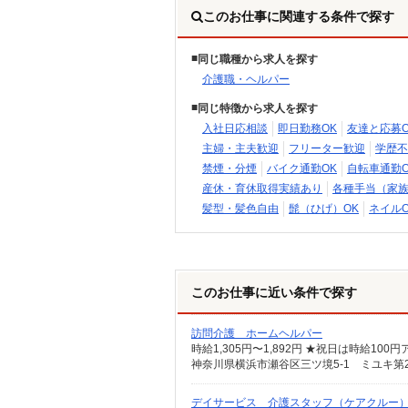
このお仕事に関連する条件で探す
同じ職種から求人を探す
介護職・ヘルパー
同じ特徴から求人を探す
入社日応相談
即日勤務OK
友達と応募O
主婦・主夫歓迎
フリーター歓迎
学歴不
禁煙・分煙
バイク通勤OK
自転車通勤O
産休・育休取得実績あり
各種手当（家
髪型・髪色自由
髭（ひげ）OK
ネイルO
このお仕事に近い条件で探す
訪問介護 ホームヘルパー
神奈川県横浜市瀬谷区三ツ境5-1 ミユキ第2
デイサービス 介護スタッフ（ケアクルー