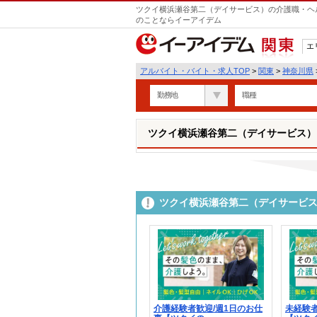
ツクイ横浜瀬谷第二（デイサービス）の介護職・ヘル
のことならイーアイデム
エ
関東
アルバイト・バイト・求人TOP
>
関東
>
神奈川県
勤務地
職種
ツクイ横浜瀬谷第二（デイサービス）
ツクイ横浜瀬谷第二（デイサービ
介護経験者歓迎/週1日のお仕
未経験