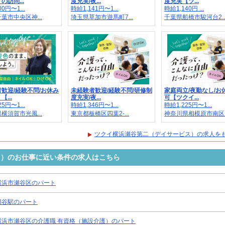
の訪問...
度充実/夜...
度充実【ツ...
0円〜1...
時給1,141円〜1...
時給1,140円 ...
葉市中央区神...
埼玉県草加市遊馬町7...
千葉県船橋市駿河台2..
歓迎/経験不問/お休み
未経験者歓迎/経験不問/研修制
家庭両立/夜勤なし/お
...
度充実/夜...
可【ツクイ...
5円〜1...
時給1,346円〜1...
時給1,225円〜1...
横須賀市光風...
東京都板橋区四葉2-...
神奈川県相模原市南区..
ツクイ横浜瀬谷第二（デイサービス）の求人を
ス）のお仕事に近い条件の求人はこちら
横浜市瀬谷区のパート
瀬谷駅のパート
横浜市瀬谷区の介護職 有資格（施設介護）のパート