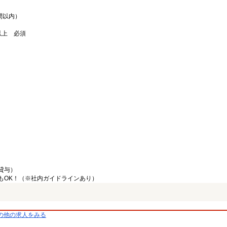
間以内）
以上 必須
貸与）
もOK！（※社内ガイドラインあり）
の他の求人をみる