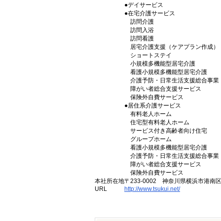
●デイサービス
●在宅介護サービス
訪問介護
訪問入浴
訪問看護
居宅介護支援（ケアプラン作成）
ショートステイ
小規模多機能型居宅介護
看護小規模多機能型居宅介護
介護予防・日常生活支援総合事業
障がい者総合支援サービス
保険外自費サービス
●居住系介護サービス
有料老人ホーム
住宅型有料老人ホーム
サービス付き高齢者向け住宅
グループホーム
看護小規模多機能型居宅介護
介護予防・日常生活支援総合事業
障がい者総合支援サービス
保険外自費サービス
本社所在地
〒233-0002 神奈川県横浜市港南
URL
http://www.tsukui.net/