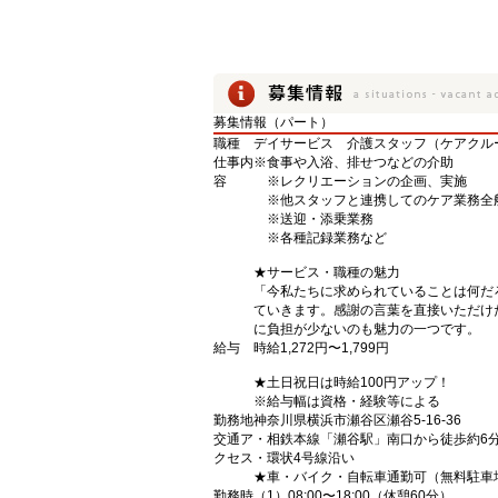
募集情報（パート）
職種
デイサービス 介護スタッフ（ケアクル
仕事内
※食事や入浴、排せつなどの介助
容
※レクリエーションの企画、実施
※他スタッフと連携してのケア業務全
※送迎・添乗業務
※各種記録業務など
★サービス・職種の魅力
「今私たちに求められていることは何だ
ていきます。感謝の言葉を直接いただけ
に負担が少ないのも魅力の一つです。
給与
時給1,272円〜1,799円
★土日祝日は時給100円アップ！
※給与幅は資格・経験等による
勤務地
神奈川県横浜市瀬谷区瀬谷5-16-36
交通ア
・相鉄本線「瀬谷駅」南口から徒歩約6
クセス
・環状4号線沿い
★車・バイク・自転車通勤可（無料駐車
勤務時
（1）08:00〜18:00（休憩60分）