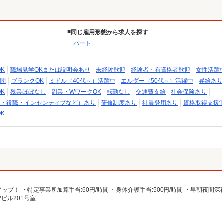
同じ雇用形態から求人を探す
パート
K
職場見学OKまたは説明会あり
未経験歓迎
経験者・有資格者歓迎
女性活躍
問
ブランクOK
ミドル（40代～）活躍中
エルダー（50代～）活躍中
昇給あ
K
残業ほぼなし
副業・WワークOK
転勤なし
交通費支給
社会保険あり
族・役職・インセンティブなど）あり
研修制度あり
社員登用あり
資格取得支援
K
ビル201号室
）