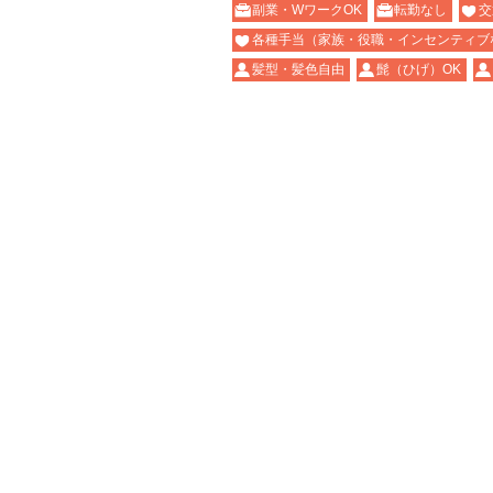
副業・WワークOK
転勤なし
交
各種手当（家族・役職・インセンティブ
髪型・髪色自由
髭（ひげ）OK