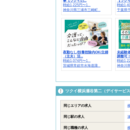
事【ツクイの...
【ツクイ
時給1,225円〜1...
時給1,40
神奈川県三浦市三崎町...
千葉県千
夜勤なし/扶養控除内OK/主婦
未経験者
（主夫）活...
調整可！【
時給1,074円〜1...
時給1,22
茨城県常総市水海道諏...
神奈川県
ツクイ横浜瀬谷第二（デイサービ
同じエリアの求人
同じ駅の求人
同じ職種の求人