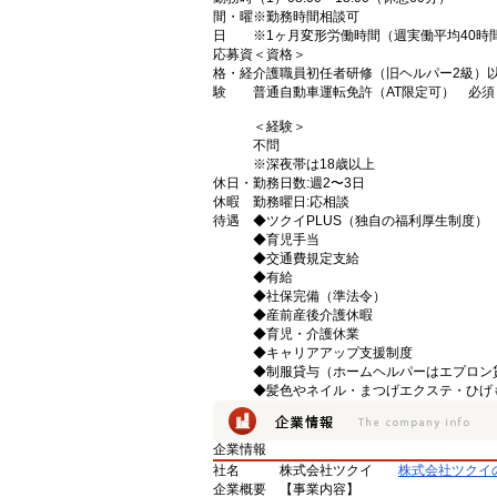
間・曜
※勤務時間相談可
日
※1ヶ月変形労働時間（週実働平均40時
応募資
＜資格＞
格・経
介護職員初任者研修（旧ヘルパー2級）
験
普通自動車運転免許（AT限定可） 必須
＜経験＞
不問
※深夜帯は18歳以上
休日・
勤務日数:週2〜3日
休暇
勤務曜日:応相談
待遇
◆ツクイPLUS（独自の福利厚生制度）
◆育児手当
◆交通費規定支給
◆有給
◆社保完備（準法令）
◆産前産後介護休暇
◆育児・介護休業
◆キャリアアップ支援制度
◆制服貸与（ホームヘルパーはエプロン
◆髪色やネイル・まつげエクステ・ひげ
企業情報
社名
株式会社ツクイ
株式会社ツクイ
企業概要
【事業内容】