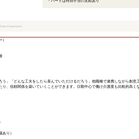
・パートは特別手当の支給あり
ー）
般
ろう」「どんな工夫をしたら喜んでいただけるだろう」他職種で連携しながら創意
たり、信頼関係を築いていくことができます。日勤中心で働け介護度も比較的高く
分
場あり）