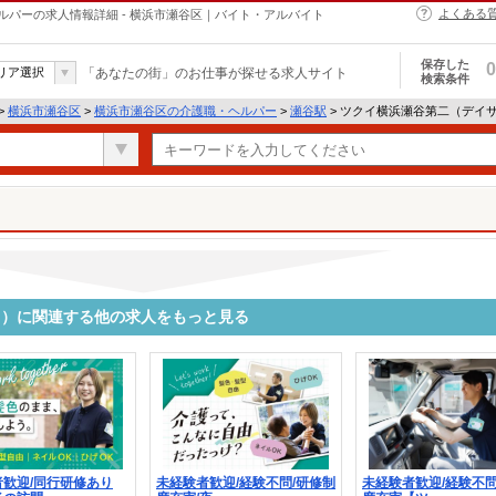
よくある
パーの求人情報詳細 - 横浜市瀬谷区｜バイト・アルバイト
保存した
0
リア選択
「あなたの街」のお仕事が探せる求人サイト
検索条件
>
横浜市瀬谷区
>
横浜市瀬谷区の介護職・ヘルパー
>
瀬谷駅
> ツクイ横浜瀬谷第二（デイ
ス）に関連する他の求人をもっと見る
者歓迎/同行研修あり
未経験者歓迎/経験不問/研修制
未経験者歓迎/経験不問