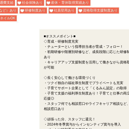
通費支給
社会保険あり
産休・育休取得実績あり
など）あり
研修制度あり
社員登用あり
資格取得支援制度あり
ネイルOK
■オススメポイント■
◇育成・研修制度充実
・チューターという指導担当者が育成・フォロー！
・初期研修や階層別研修など、成長段階に応じた研修
あり
・キャリアアップ支援制度を活用して働きながら資格
が可能
◇長く安心して働ける環境づくり
・ツクイ独自の福祉厚生制度でプライベートも充実
・子育てサポート企業として「くるみん認定」の取得
・子育て支援の福利厚生制度あり！子育てと仕事の両
応援◎
・スタッフ何でも相談窓口やライフキャリア相談など
相談窓口あり
◇頑張った分、スタッフに還元！
・2024年冬季賞与からインセンティブ賞与を導入