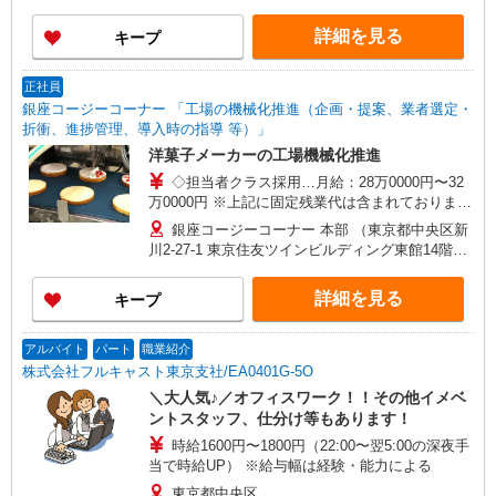
詳細を見る
キープ
正社員
銀座コージーコーナー 「工場の機械化推進（企画・提案、業者選定・
折衝、進捗管理、導入時の指導 等）」
洋菓子メーカーの工場機械化推進
◇担当者クラス採用…月給：28万0000円〜32
万0000円 ※上記に固定残業代は含まれておりませ
ん。 ※残業代別途全額支給 ◇リーダークラス採
銀座コージーコーナー 本部 （東京都中央区新
用…月給：36万5000円〜41万6000円 ※上記は固
川2-27-1 東京住友ツインビルディング東館14階）
定残業代を含む 固定残業代：6万7000 円〜7万
※勤務地の変更範囲：当社関連勤務地
6000円/30時間 （固定残業代は残業がない場合も
詳細を見る
キープ
支給し、超過分は別途支給する） ※経験・スキル
等を考慮の上で決定します。 【手当】 交通費規定
支給（月5万円まで） 【昇給】 昇給あり（4月）
アルバイト
パート
職業紹介
【賞与】 年2回（7月・12月） ※試用期間6ヶ月を
株式会社フルキャスト東京支社/EA0401G-5O
除く
＼大人気♪／オフィスワーク！！その他イメベ
ントスタッフ、仕分け等もあります！
時給1600円〜1800円（22:00〜翌5:00の深夜手
当で時給UP） ※給与幅は経験・能力による
東京都中央区