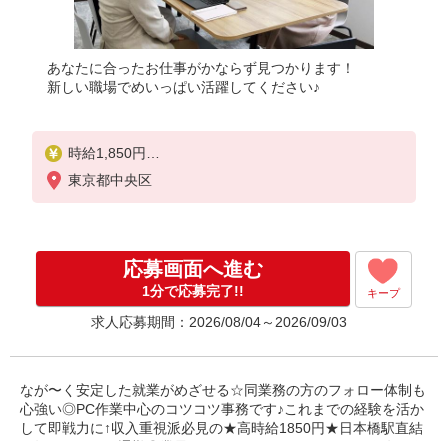
あなたに合ったお仕事がかならず見つかります！
新しい職場でめいっぱい活躍してください♪
時給1,850円
※当社規定あり
東京都中央区
応募画面へ進む
1分で応募完了!!
キープ
求人応募期間：2026/08/04～2026/09/03
なが〜く安定した就業がめざせる☆同業務の方のフォロー体制も
心強い◎PC作業中心のコツコツ事務です♪これまでの経験を活か
して即戦力に↑収入重視派必見の★高時給1850円★日本橋駅直結
で毎日ラクラク通勤◎業界TOPクラスのパナソニック健保年間保