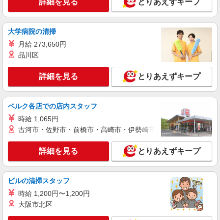
詳細を見る
とりあえずキープ
紹介予定派遣
株式会社パソナ・東京キャリアセンター/KT600117206601
営業事務/一般事務
大学病院の清掃
時給1900円 ★交通費規定に基づき交通費支給
月給 273,650円
東京都中央区（三越前駅）
品川区
詳細を見る
とりあえずキープ
詳細を見る
キープ
派遣社員
ベルク各店での店内スタッフ
株式会社パソナ・東京キャリアセンター/KT600117876701
時給 1,065円
一般事務/営業事務
古河市・佐野市・前橋市・高崎市・伊勢崎市・太田市・館林市・
月給275800円 ★交通費規定に基づき交通費支
給
詳細を見る
とりあえずキープ
東京都中央区（JR総武線快速新日本橋駅）
詳細を見る
キープ
ビルの清掃スタッフ
時給 1,200円〜1,200円
派遣社員
大阪市北区
株式会社パソナ・東京キャリアセンター/KT6001177031
一般事務/経理/居住施設・ビル等管理