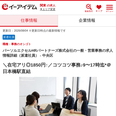
関東
の求人
▼エリア変更
仕事情報
企業情報
更新日：2026/08/04 ※更新日時点の最新情報です
派遣社員
職種：事務のオシゴト
パーソルエクセルHRパートナーズ株式会社の一般・営業事務の求人
情報詳細（派遣社員） - 中央区
＼在宅アリ◎1850円↑／コツコツ事務♪9〜17時迄*＠
日本橋駅直結