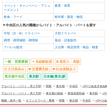
同じ職種から求人を探す
イベント・キャンペーン・アミュ
教育・保育
オフィスワーク・事務
ーズメント
一般・営業事務
飲食・フード
軽作業・製造・物流
同じ特徴から求人を探す
中央区の人気の職種からバイト・アルバイト・パートを探す
未経験歓迎
中型（2t・4t）ドライバー
土日祝休み
大型ドライバー
交通費支給
調理・調理補助・調理師
社会保険あり
食品・試食販売
アパレル販売
入出庫・商品管理・検品・検査
一般・営業事務
未経験歓迎
高収入・高額
土日祝休み
交通費支給
社会保険あり
東京都中央区
東京駅
日本橋(東京)駅
アルバイト・バイト・求人TOP
関東
東京都
中央区
パーソルエクセル
アルバイト・バイト・求人TOP
東京都の路線
東海道新幹線
東京駅
パ
職種・条件一覧
オフィスワーク・事務
関東
東京都
中央区
パーソル