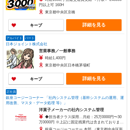
円以上可 160H
東京都中央区京橋
詳細を見る
キープ
アルバイト
パート
日本ジョイント株式会社
営業事務／一般事務
時給1,400円
東京都中央区日本橋茅場町
詳細を見る
キープ
正社員
銀座コージーコーナー 「社内システム管理（基幹システムの運用、運
用改善、マスタ・データ処理 等）」
洋菓子メーカーの社内システム管理
◆担当者クラス採用…月給：25万0000円〜30
万0000円 ※上記に固定残業代は含まれておりませ
ん ※残業代別途全額支給 ◇リーダークラス採用…
銀座コージーコーナー 本部 （東京都中央区新