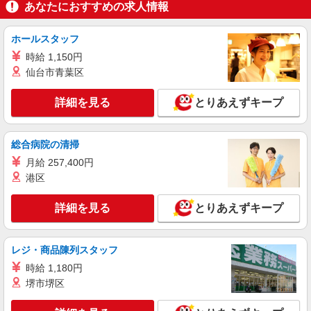
キープ
あなたにおすすめの求人情報
正社員
ホールスタッフ
東京梅田・イースタングループ東京事務センター
時給 1,150円
一般事務スタッフ
仙台市青葉区
月給209646円〜＋各種手当（残業手当・深夜
手当・運行管理者資格手当等） ★勤務時間帯・経
詳細を見る
とりあえずキープ
験・資格により優遇します 【給与例】 月収例：
東京都中央区築地7-10-2 築地小川ビル５階
255000円〜301000円 年収例：306万円〜361万円
詳細を見る
キープ
総合病院の清掃
月給 257,400円
派遣社員
港区
株式会社スペックス
一般事務
詳細を見る
とりあえずキープ
時給1450円 ＜月収例＞ 230,000円以上 基
本時給1450円×7.5ｈ×21日＋諸費用
東京都中央区晴海 ※上記勤務地は10月から
レジ・商品陳列スタッフ
になります。 即日〜研修先、東京都品川区東
時給 1,180円
品川になります。
堺市堺区
詳細を見る
キープ