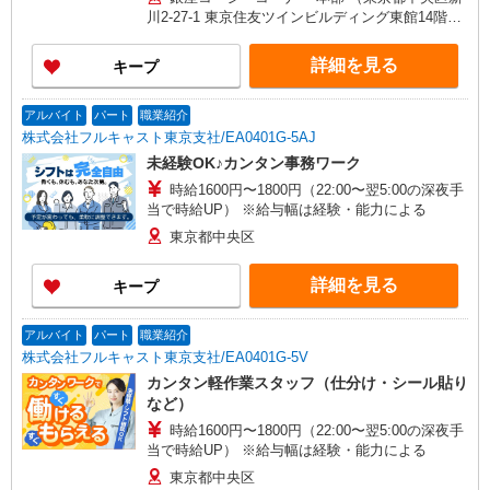
月給：37万0000円〜39万3000円 ※上記は固定残
川2-27-1 東京住友ツインビルディング東館14階）
業代を含む 固定残業代：6万8000 円〜7万2000
※勤務地の変更範囲：当社関連勤務地
円/30時間 （固定残業代は残業がない場合も支給
詳細を見る
キープ
し、超過分は別途支給する） ※経験・スキル等を
考慮の上で決定します 【手当】 交通費規定支給
（月5万円まで） 【昇給】 昇給あり（4月） 【賞
アルバイト
パート
職業紹介
与】 年2回（7月・12月） ※試用期間6ヶ月を除く
株式会社フルキャスト東京支社/EA0401G-5AJ
未経験OK♪カンタン事務ワーク
時給1600円〜1800円（22:00〜翌5:00の深夜手
当で時給UP） ※給与幅は経験・能力による
東京都中央区
詳細を見る
キープ
アルバイト
パート
職業紹介
株式会社フルキャスト東京支社/EA0401G-5V
カンタン軽作業スタッフ（仕分け・シール貼り
など）
時給1600円〜1800円（22:00〜翌5:00の深夜手
当で時給UP） ※給与幅は経験・能力による
東京都中央区