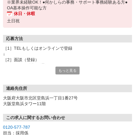
※業界未経験OK！●何かしらの事務・サポート事務経験ある方●
OA基本操作可能な方
休日・休暇
土日祝
応募方法
［1］TELもしくはオンラインで登録
↓
［2］面談（登録）
オンラインor電話お選び頂けます
もっと見る
★所要時間：30分〜1時間
★ご希望や入社日の相談などお聞かせください
↓
［3］お仕事の紹介
連絡先住所
ご応募頂いたお仕事の詳しい説明
大阪府大阪市北区堂島浜一丁目1番27号
ご希望条件に合うお仕事があればその他のお仕事もご紹介
大阪堂島浜タワー11階
↓
［4］お仕事決定
就業にあたっての手続きを行います。
この求人に関するお問い合わせ
↓
0120-577-787
［5］お仕事スタート
担当：採用係
出勤初日は営業担当が同行するので