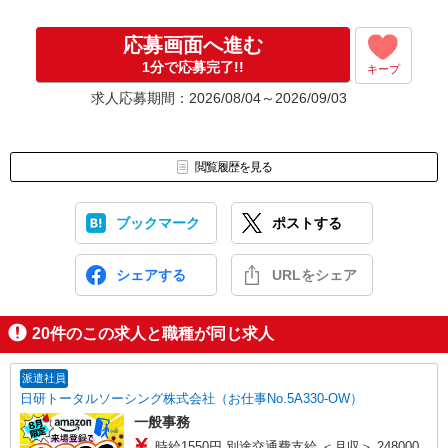
ご安心くださいね。
応募画面へ進む
1分で応募完了!!
キープ
※ご応募のタイミングによっては募集が終了している場合もござい
ます。予めご了承ください。
求人応募期間：2026/08/04～2026/09/03
お仕事番号（ES26-0572190）
閲覧履歴を見る
ブックマーク
ポストする
シェアする
URLをシェア
20
件のこの求人と職種が同じ求人
派遣社員
日研トータルソーシング株式会社（お仕事No.5A330-OW）
一般事務
時給1550円 別途交通費支給 ＜月収＞ 248000