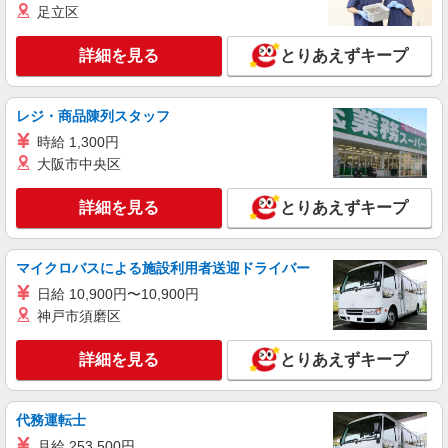
足立区
派遣社員
株式会社パソナ・東京キャリアセンター/KT600117669301
詳細を見る
とりあえずキープ
営業事務/一般事務
月給288600円 ★交通費規定に基づき交通費支
給
レジ・商品陳列スタッフ
東京都中央区（東京メトロ日比谷線築地駅）
時給 1,300円
大阪市中央区
詳細を見る
キープ
詳細を見る
とりあえずキープ
派遣社員
株式会社パソナ・東京キャリアセンター/KT6001173065
一般事務
マイクロバスによる施設利用者送迎ドライバー
月給303000円 ★交通費規定に基づき交通費支
日給 10,900円〜10,900円
給
神戸市須磨区
東京都中央区（東京メトロ銀座線京橋駅）
詳細を見る
とりあえずキープ
詳細を見る
キープ
代務運転士
月給 253,500円