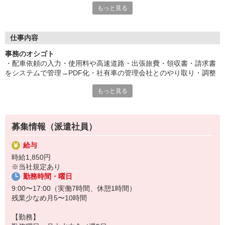
もっと見る
険料がとっても、オトクに♪
平日毎日、来社不要の電話面談を開催中♪
「応募するか悩む…」
仕事内容
「もう少し詳しく仕事の内容を聞きたい」
事務のオシゴト
そんな方も安心してご応募ください。
・配車依頼の入力・使用料や高速道路・出張旅費・領収書・請求書
しっかりお話を聞いて頂いてから
をシステムで管理→PDF化・社有車の管理会社とのやり取り・調整
選考に進むかどうか考えていただけます◎
業務・・・同業務の社員よりお仕事教えていただけます
もっと見る
▼下記に当てはまる方、ぜひ一度ご連絡ください▼
私達がご希望に合ったお仕事をご紹介します。
・残業が少ない仕事に転職したい
・結婚を機に働き方を変えたい
募集情報（派遣社員）
・出産後も働ける仕事に就きたい
・資格を活かして働きたい
給与
・資格はないけど働ける仕事を見つけたい
時給1,850円
※当社規定あり
勤務時間・曜日
9:00〜17:00（実働7時間、休憩1時間）
残業少なめ月5〜10時間
【勤務】