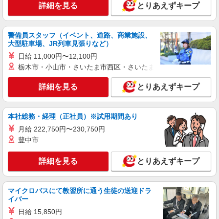
詳細を見る
とりあえずキープ
月給269400円 ★交通費規定に基づき交通費支
給
東京都中央区（八丁堀駅）
警備員スタッフ（イベント、道路、商業施設、
大型駐車場、JR列車見張りなど）
詳細を見る
キープ
日給 11,000円〜12,100円
栃木市・小山市・さいたま市西区・さいたま市岩槻区・久喜市・
紹介予定派遣
株式会社パソナ・東京キャリアセンター/KT6001170891
詳細を見る
とりあえずキープ
一般事務/経理/データ入力
時給1850円 ★交通費規定に基づき交通費支給
本社総務・経理（正社員）※試用期間あり
東京都中央区（三越前駅）
月給 222,750円〜230,750円
豊中市
詳細を見る
キープ
詳細を見る
とりあえずキープ
派遣社員
株式会社パソナ・東京キャリアセンター/KT6001172930
一般事務
マイクロバスにて教習所に通う生徒の送迎ドラ
イバー
月給295100円 ★交通費規定に基づき交通費支
給
日給 15,850円