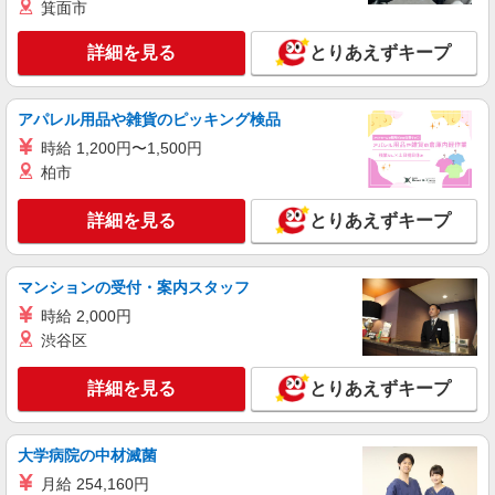
東京都中央区（東銀座駅）
箕面市
詳細を見る
とりあえずキープ
詳細を見る
キープ
紹介予定派遣
アパレル用品や雑貨のピッキング検品
株式会社パソナ・東京キャリアセンター/KT6001173294
時給 1,200円〜1,500円
営業事務/一般事務
柏市
時給2000円 ★交通費規定に基づき交通費支給
東京都中央区（三越前駅）
詳細を見る
とりあえずキープ
詳細を見る
キープ
マンションの受付・案内スタッフ
紹介予定派遣
時給 2,000円
株式会社パソナ・東京キャリアセンター/KT600116251602
渋谷区
一般事務/経理/データ入力
時給1850円 ★交通費規定に基づき交通費支給
詳細を見る
とりあえずキープ
東京都中央区（三越前駅）
大学病院の中材滅菌
詳細を見る
キープ
月給 254,160円